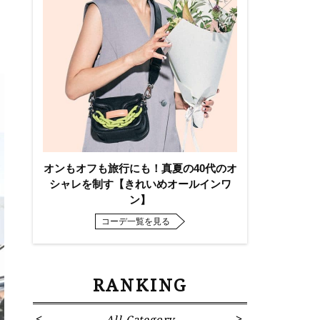
オンもオフも旅行にも！真夏の40代のオ
シャレを制す【きれいめオールインワ
ン】
コーデ一覧を見る
RANKING
All Category
Fa