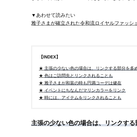
▼あわせて読みたい
雅子さまが確立された令和流ロイヤルファッシ
【INDEX】
★
主張の少ない色の場合は、リンクする部分を多
★
色はご訪問先とリンクされることも
★
雅子さまが和装の時も円満コーデは健在
★
イベントにちなんだマリンカラーをリンク
★
時には、アイテムをリンクされることも
主張の少ない色の場合は、リンクする