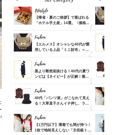
Lifestyle
Fashion
ばれる
【帰省・夏のご挨拶】で喜ばれる
【エルメス
価格
「ホテル手土産」14選。〈価格
用している
？
別〉センスが伝わる逸品は？
ナップ6選
Fashion
Fashion
時間ゼ
【エルメス】オシャレな40代が愛
黒より断然
正解ス
用している上品「ミニ財布」＜ス
ンピは【ネ
ナップ6選＞
しコーデ３
Fashion
Fashion
さんの
黒より断然垢抜ける！40代の夏ワ
40代「パ
金の話
ンピは【ネイビー】が正解！着回
る！大草直
めるん
しコーデ３
可愛い【ト
で学ん
Fashion
Fashion
さん
40代「パンツ派」がこなれて見え
【1万円以
た
、自然
る！大草直子さんイチ押し、ラク
1枚で地味
可愛い【トップス】4選
プス」5選
ー
が
Fashion
Fashion
る【お
【1万円以下】薄着でも間が持つ！
【ユニクロ
買える
1枚で地味見えしない「主役級トッ
動会にちょ