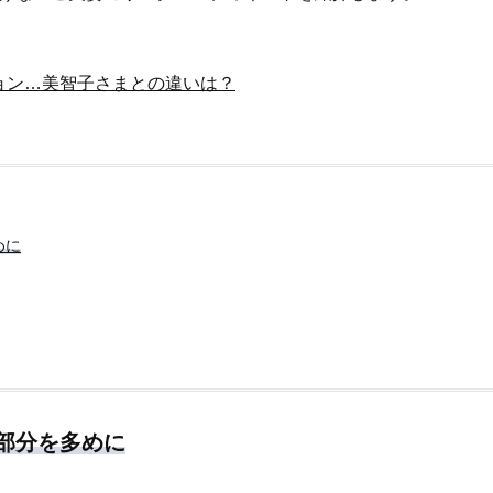
イクリーム】3選
「また買ってきて」と喜ば
品
Beauty
Lifestyle
酷暑の夏こそ40代が使うべき【美
中山優馬さん、姉と話し合
容液・クリーム】「シワ・たるみ
めた親孝行「親の年齢も考
ョン…美智子さまとの違いは？
ケア」はこれ一つでOK！
年に1回くらいは何かしなき
て」
Beauty
Lifestyle
40代は洗顔選びから！石井美穂さ
【梅宮アンナさん】乳がん
んの「夏枯れ肌対策」全部見せ
術を経て「残った方の胸も
【ハリケア・美白etc.】
しまいたい」とすら思う──
声もあることを知ってほし
Beauty
Lifestyle
めに
黄ぐすみをオフ！40代の美白ケ
まずはここだけ！「寝室の
ア、最適解は【角質洗顔】。石井
除」が【総合運】に効く理
美穂さんおすすめ名品
〈26年夏の開運アクション
Beauty
Lifestyle
今いちばん垢抜ける「ショートボ
マニアが厳選、ソウル最旬
ブ」SNAP。人気アラフォー読者達
ーツカフェ】4選！買い物の
がお手本！
ひと休み〈チーズケーキ、
ルトetc.〉
Beauty
Lifestyle
部分を多めに
40代の透明感を底上げ【毛穴ケ
梅宮アンナさん、再婚から8
ア】名品3選！石井美穂さん「60本
の心境「お互い20年ぶりの
以上愛用中」のものも
活、正直簡単じゃない」