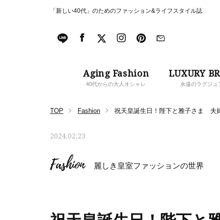
「新しい40代」のためのファッション&ライフスタイル誌
Aging Fashion
LUXURY B
40代からの大人オシャレ
永遠のラグジュ
TOP
Fashion
祝天皇誕生日！陛下と雅子さま 夫婦
2024.02.23
Fashion
麗しき皇室ファッションの世界