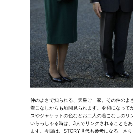
仲のよさで知られる、天皇ご一家。その仲のよ
着こなしからも垣間見られます。令和になって
スやジャケットの色などお二人の着こなしのリ
いらっしゃる時は、3人でリンクされることも
ます。今回は、STORY世代も参考になる、さ