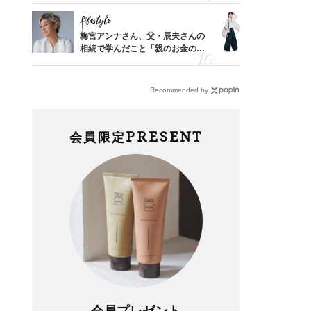
Lifestyle
Fashion
「53
梅宮アンナさん、父・辰夫さんの
〈帰省にも
婚のリ
相続で学んだこと「親のお金の話
代「ワイド
でぶつ
は”介護どうする？”から始めるん
【旅コーデ
です」父・辰夫さんの相続で学ん
だこと
Recommended by
PRESENT
会員限定
会員プレゼント