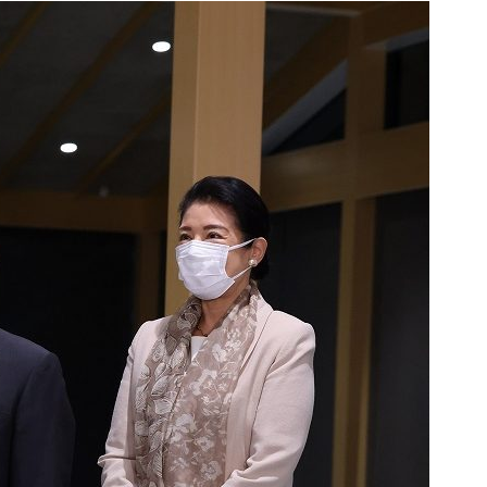
Beauty
Lifestyle
まるで美容液！【ディオール プレ
梅宮アンナさんご夫婦が語る 
ステージ】新クレンザーでうるお
歳と60歳、大人同士の電撃
い艶めくなめらかな素肌へ
アル」周囲が驚くほど本音
かることも