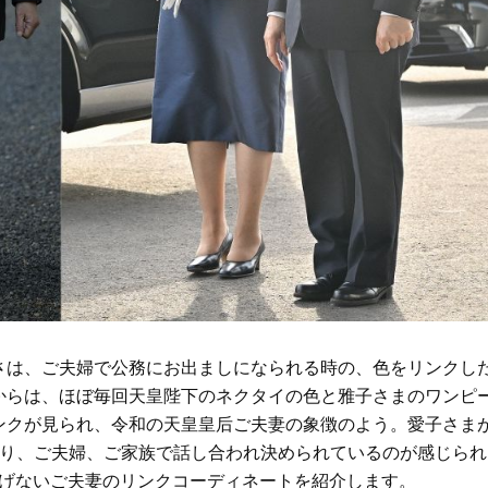
Beauty
Lifestyle
「それどこの？」と褒められる！
【帰省・夏のご挨拶】で喜
可愛すぎる【YSL】の新作「万能ク
「ホテル手土産」14選。〈
リーム」が夏のお守りに
別〉センスが伝わる逸品は
Beauty
Lifestyle
26年夏、石井美穂さん厳選の【美
【1泊2日弾丸旅行】無駄な
白アイテム】10選！40代以上は朝
ロ！「大人の韓国旅」の大
晩の「即効集中ケア」に頼る！
ケジュールは？
Beauty
Lifestyle
40代、翌朝の肌が見違える！夏の
梅宮アンナさん、父・辰夫
「ざらつき・ごわつき」をケアす
相続で学んだこと「親のお
る名品2選〈パック・ミスト〉
は”介護どうする？”から始
です」父・辰夫さんの相続
Beauty
Lifestyle
だこと
40代、顔がオシャレになる「リッ
【特別カット集】中村ゆり
さは、ご夫婦で公務にお出ましになられる時の、色をリンクし
プの色」は【モーブ】一択！大野
やわらかな透明感をまとう
真理子さんおすすめ名品
体の美しさ
からは、ほぼ毎回天皇陛下のネクタイの色と雅子さまのワンピ
ンクが見られ、令和の天皇皇后ご夫妻の象徴のよう。愛子さま
Beauty
Lifestyle
あり、ご夫婦、ご家族で話し合われ決められているのが感じられ
「夕方から目力が落ちる…」40代
〈元社長秘書〉内緒で教え
へ！石井美穂さんが推薦【名品ア
盆の帰省手土産5選】東京で
りげないご夫妻のリンクコーディネートを紹介します。