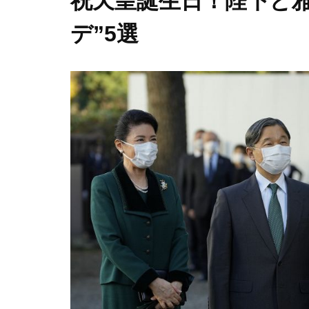
祝天皇誕生日！陛下と
デ”5選