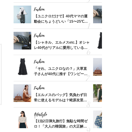
れる名
プス」5選
温別コーデ」
Fashion
Fashion
って始
【ユニクロだけで】40代ママの運
【シャネル、
えて、
動会にちょうどいい「15〜25℃気
レ40代が
ゃなっ
温別コーデ」〈UNIQLO3選〉
「ミニ財布
Fashion
Fashion
摘出手
【シャネル、エルメスetc.】オシャ
「それ、ユ
取って
レ40代がリアルに愛用している
子さんが4
そんな
「ミニ財布」＜スナップ18選＞
ス】！秀逸
い
レイ見え
Fashion
Fashion
拭き掃
「それ、ユニクロなの？」大草直
【エルメス
由は？
子さんが40代に推す【ワンピー
常に使える
〉
ス】！秀逸シルエットで体型がキ
んと探す「
レイ見え
Fashion
Fashion
【スイ
【エルメスのバッグ】気負わず日
40代が1
合間に
常に使えるモデルは？蛯原友里さ
ンを拾わな
ヨーグ
んと探す「最旬名品」4選
Lifestyle
Fashion
カ月め
【1泊2日弾丸旅行】無駄な時間ゼ
26年夏は
結婚生
ロ！「大人の韓国旅」の大正解ス
人と被らな
ケジュールは？
選