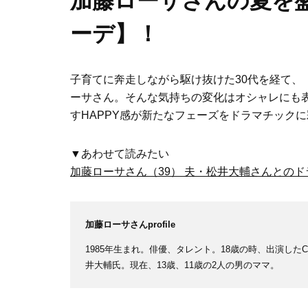
加藤ローサさんの夏を
ーデ】！
子育てに奔走しながら駆け抜けた30代を経て、
ーサさん。そんな気持ちの変化はオシャレにも
すHAPPY感が新たなフェーズをドラマチック
▼あわせて読みたい
加藤ローサさん（39） 夫・松井大輔さんとの
加藤ローサさんprofile
1985年生まれ。俳優、タレント。18歳の時、出演し
井大輔氏。現在、13歳、11歳の2人の男のママ。