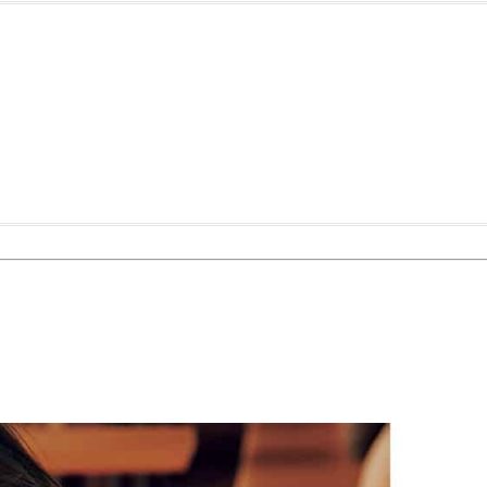
Beauty
Lifestyle
「それどこの？」と褒められる！
【帰省・夏のご挨拶】で喜
可愛すぎる【YSL】の新作「万能ク
「ホテル手土産」14選。〈
リーム」が夏のお守りに
別〉センスが伝わる逸品は
Beauty
Lifestyle
26年夏、石井美穂さん厳選の【美
【1泊2日弾丸旅行】無駄な
白アイテム】10選！40代以上は朝
ロ！「大人の韓国旅」の大
晩の「即効集中ケア」に頼る！
ケジュールは？
Beauty
Lifestyle
40代、翌朝の肌が見違える！夏の
梅宮アンナさん、父・辰夫
「ざらつき・ごわつき」をケアす
相続で学んだこと「親のお
る名品2選〈パック・ミスト〉
は”介護どうする？”から始
です」父・辰夫さんの相続
Beauty
Lifestyle
だこと
40代の透明感を底上げ【毛穴ケ
〈元社長秘書〉内緒で教え
ア】名品3選！石井美穂さん「60本
盆の帰省手土産5選】東京で
以上愛用中」のものも
「また買ってきて」と喜ば
品
Beauty
Lifestyle
「夕方から目力が落ちる…」40代
【特別カット集】中村ゆり
へ！石井美穂さんが推薦【名品ア
やわらかな透明感をまとう