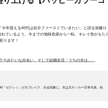
盛り上げる【ハッピーカラーコ
「今年迎える40代は自分ファーストでいきたい」と語る加藤ロ
表れているよう。今までの地味色派から一転、キレイ色がもた
に彩ります！
ドラマみたいな出会い、そして結婚生活「うちの夫は…」
たCM「ゼクシィ」が大ブレイク、社会現象に。夫は元サッカー日本代表、松
Beauty
Lifestyle