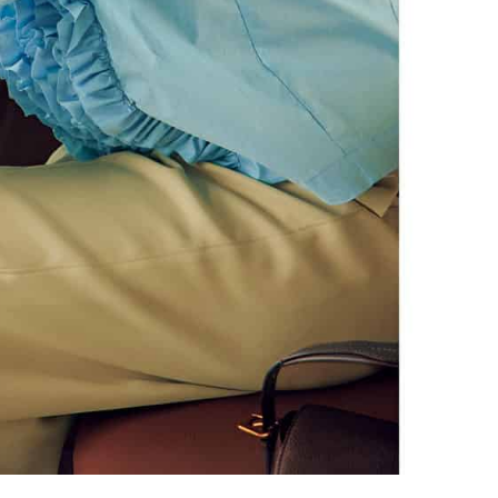
Beauty
Lifestyle
40代、顔がオシャレになる「リッ
梅宮アンナさんご夫婦が語る 
プの色」は【モーブ】一択！大野
歳と60歳、大人同士の電撃
真理子さんおすすめ名品
アル」周囲が驚くほど本音
かることも