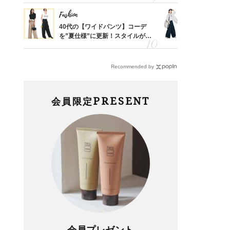
Fashion
Fashion
「53
40代の【ワイドパンツ】コーデ
〈帰省にも
婚のリ
を”夏仕様”に更新！スタイルがキ
代「ワイド
でぶつ
レイ見えする〈コーデ3選〉
【旅コーデ
Recommended by
PRESENT
会員限定
会員プレゼント