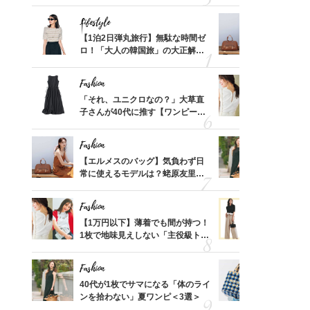
可愛い【トップス】4選
ス】！秀逸
レイ見え
Lifestyle
Fashion
てから
【1泊2日弾丸旅行】無駄な時間ゼ
【エルメス
く」俳
ロ！「大人の韓国旅」の大正解ス
常に使える
思い
ケジュールは？
んと探す「
Fashion
Fashion
摘出手
「それ、ユニクロなの？」大草直
【1万円以
取って
子さんが40代に推す【ワンピー
1枚で地味
そんな
ス】！秀逸シルエットで体型がキ
プス」5選
い
レイ見え
Fashion
Fashion
カ月め
【エルメスのバッグ】気負わず日
40代が1
結婚生
常に使えるモデルは？蛯原友里さ
ンを拾わな
んと探す「最旬名品」4選
Fashion
Fashion
って始
【1万円以下】薄着でも間が持つ！
40代の【
えて、
1枚で地味見えしない「主役級トッ
を”夏仕様
ゃなっ
プス」5選
レイ見えす
Fashion
Fashion
拭き掃
40代が1枚でサマになる「体のライ
26年夏は
由は？
ンを拾わない」夏ワンピ＜3選＞
人と被らな
〉
選