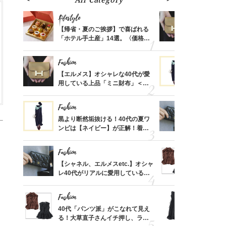
Lifestyle
Fashion
ばれる
【帰省・夏のご挨拶】で喜ばれる
【エルメス
価格
「ホテル手土産」14選。〈価格
用している
？
別〉センスが伝わる逸品は？
ナップ6選
Fashion
Fashion
時間ゼ
【エルメス】オシャレな40代が愛
黒より断然
正解ス
用している上品「ミニ財布」＜ス
ンピは【ネ
ナップ6選＞
しコーデ３
Fashion
Fashion
さんの
黒より断然垢抜ける！40代の夏ワ
【シャネル、
金の話
ンピは【ネイビー】が正解！着回
レ40代が
めるん
しコーデ３
「ミニ財布
で学ん
Fashion
Fashion
る【お
【シャネル、エルメスetc.】オシャ
40代「パ
買える
レ40代がリアルに愛用している
る！大草直
れる名
「ミニ財布」＜スナップ18選＞
可愛い【ト
Fashion
Fashion
さん
40代「パンツ派」がこなれて見え
「それ、ユ
、自然
る！大草直子さんイチ押し、ラク
子さんが4