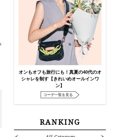
ら
オンもオフも旅行にも！真夏の40代のオ
シャレを制す【きれいめオールインワ
ン】
コーデ一覧を見る
RANKING
All Category
Fa