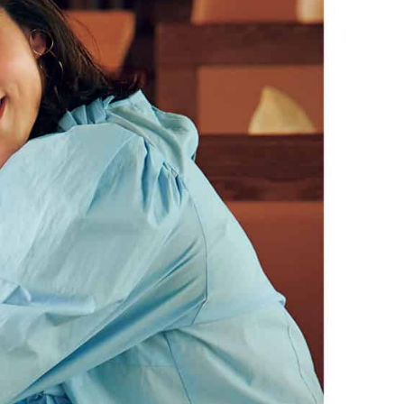
イクリーム】3選
体の美しさ
Beauty
Lifestyle
酷暑の夏こそ40代が使うべき【美
【特別画像集】「亡くなっ
容液・クリーム】「シワ・たるみ
憧れの気持ちはますます強
ケア」はこれ一つでOK！
優・大和田美帆さん”母との
出”
Beauty
Lifestyle
石井美穂さんおすすめ！40代の
【梅宮アンナさん】乳がん
「お疲れ顔を救う」美容パック
術を経て「残った方の胸も
は？翌朝の肌に自信がもてる
しまいたい」とすら思う──
声もあることを知ってほし
Beauty
Lifestyle
黄ぐすみをオフ！40代の美白ケ
梅宮アンナさん、再婚から8
ア、最適解は【角質洗顔】。石井
の心境「お互い20年ぶりの
美穂さんおすすめ名品
活、正直簡単じゃない」
Beauty
Lifestyle
今いちばん垢抜ける「ショートボ
中山優馬さん、姉と話し合
ブ」SNAP。人気アラフォー読者達
めた親孝行「親の年齢も考
がお手本！
年に1回くらいは何かしなき
て」
Beauty
Lifestyle
まるで美容液！【ディオール プレ
まずはここだけ！「寝室の
ステージ】新クレンザーでうるお
除」が【総合運】に効く理
い艶めくなめらかな素肌へ
〈26年夏の開運アクション