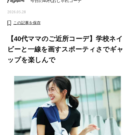
Fashion
今日の40代おしゃれコーデ
2026.05.28
この記事を保存
【40代ママのご近所コーデ】学校ネイ
ビーと一線を画すスポーティさでギャ
ップを楽しんで
ママとパパに贈る「ジェンダーレ
人気の40代髪型・ヘア
ス学」
タログ