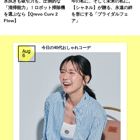
水拭きも吸引力も、圧倒的な
今の私に、そして未来の私に。
「清掃能力」！ロボット掃除機
【シャネル】が贈る、永遠の絆
を選ぶなら【Qrevo Curv 2
を形にする「ブライダルフェ
Flow】
ア」
今日の40代おしゃれコーデ
Aug
6