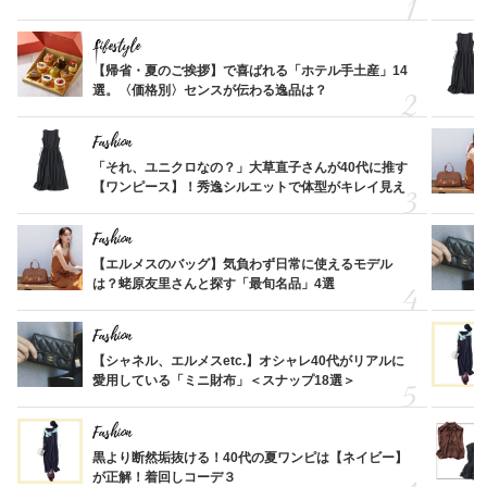
Lifestyle
【帰省・夏のご挨拶】で喜ばれる「ホテル手土産」14
選。〈価格別〉センスが伝わる逸品は？
Fashion
「それ、ユニクロなの？」大草直子さんが40代に推す
【ワンピース】！秀逸シルエットで体型がキレイ見え
Fashion
【エルメスのバッグ】気負わず日常に使えるモデル
は？蛯原友里さんと探す「最旬名品」4選
Fashion
【シャネル、エルメスetc.】オシャレ40代がリアルに
愛用している「ミニ財布」＜スナップ18選＞
Fashion
黒より断然垢抜ける！40代の夏ワンピは【ネイビー】
が正解！着回しコーデ３