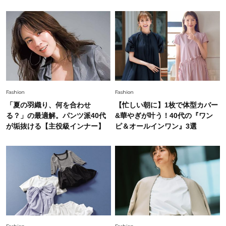
Fashion
2026.6.26
初夏はこれさえあれば！40代は【淡色ワンピ】
で即涼しげ＆上品見え〈3選〉
Fashion
2026.8.5
オシャレ40代の【ワンピ＆オールインワン】最
Fashion
Fashion
旬着こなし3選。地味見え回避のコツは「バッグ
「夏の羽織り、何を合わせ
【忙しい朝に】1枚で体型カバー
選び」！
る？」の最適解。パンツ派40代
&華やぎが叶う！40代の『ワン
Fashion
が垢抜ける【主役級インナー】
ピ＆オールインワン』3選
2026.7.31
【40代のTシャツコーデ】超ビッグサイズ×きれ
いめハーフパンツでモードに昇華
Fashion
2026.6.25
毎日忙しい40代が頼れる！無難に見えない【ひ
とくせ黒ワンピ】〈5選〉