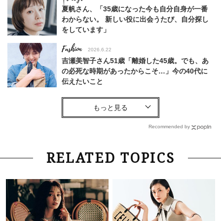
夏帆さん、「35歳になった今も自分自身が一番
わからない。 新しい役に出会うたび、自分探し
をしています」
Fashion
2026.6.22
吉瀬美智子さん51歳「離婚した45歳。でも、あ
の必死な時期があったからこそ…」今の40代に
伝えたいこと
Fashion
2026.8.6
【40代コンサバ派】白Tシャツは「パール×ゴー
ルドアクセ」を合わせるのが正解！〈大野真理子
Recommended by
さん×佐藤佳菜子さん〉
Lifestyle
2026.7.29
RELATED TOPICS
「お若いですね」は褒め言葉？“若い＝美しい”と
錯覚させる社会の危うさ【上野千鶴子のジェンダ
ーレス連載22】
Lifestyle
2026.7.29
「人間、役に立たなきゃ生きてちゃいかんか？」