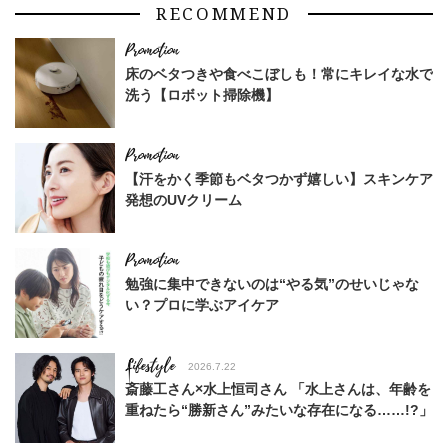
RECOMMEND
床のベタつきや食べこぼしも！常にキレイな水で
洗う【ロボット掃除機】
【汗をかく季節もベタつかず嬉しい】スキンケア
発想のUVクリーム
勉強に集中できないのは“やる気”のせいじゃな
い？プロに学ぶアイケア
Lifestyle
2026.7.22
斎藤工さん×水上恒司さん 「水上さんは、年齢を
重ねたら“勝新さん”みたいな存在になる……!?」