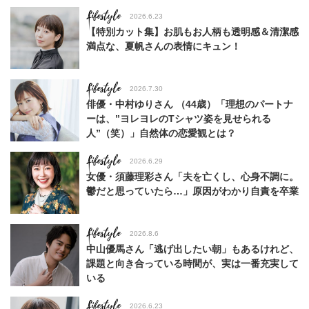
Lifestyle
2026.6.23
【特別カット集】お肌もお人柄も透明感＆清潔感
満点な、夏帆さんの表情にキュン！
Lifestyle
2026.7.30
俳優・中村ゆりさん （44歳）「理想のパートナ
ーは、”ヨレヨレのTシャツ姿を見せられる
人”（笑）」自然体の恋愛観とは？
Lifestyle
2026.6.29
女優・須藤理彩さん「夫を亡くし、心身不調に。
鬱だと思っていたら…」原因がわかり自責を卒業
Lifestyle
2026.8.6
中山優馬さん「逃げ出したい朝」もあるけれど、
課題と向き合っている時間が、実は一番充実して
いる
Lifestyle
2026.6.23