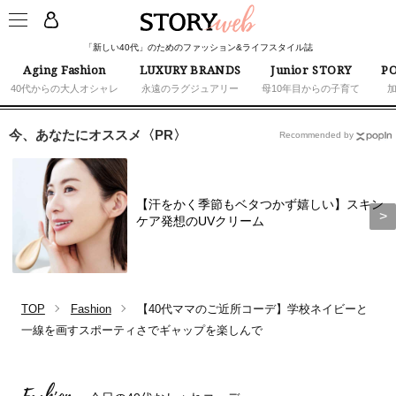
「新しい40代」のためのファッション&ライフスタイル誌
Aging Fashion
LUXURY BRANDS
Junior STORY
PO
40代からの大人オシャレ
永遠のラグジュアリー
母10年目からの子育て
今、あなたにオススメ〈PR〉
Recommended by
【汗をかく季節もベタつかず嬉しい】スキン
ケア発想のUVクリーム
TOP
Fashion
【40代ママのご近所コーデ】学校ネイビーと
一線を画すスポーティさでギャップを楽しんで