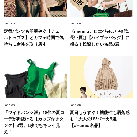
上野千鶴子先生が問い直す“理想の老後”の呪縛
【ジェンダー連載23】
Lifestyle
2026.8.6
Fashion
Fashion
26年夏の【開運アクション】は”ひと拭き”習
定番パンツも即華やぐ【チュー
〈miumiu、ロエベetc.〉40代、
慣！「金運アップ→トイレ、じゃあ底上げ運
ルトップス】とカフェ時間で気
長い夏は【ハイブラバッグ】に
は？」
持ちに余裕を取り戻す
頼る！投資したい名品3選
Fashion
2026.6.12
中村ゆりさん「40代になり、やっと“仕事以外の
幸福感”に目が向いた」ライフスタイルも、服も
Fashion
2026.7.16
白黒でもこんなに華やぐ！40代、夏の「甘めト
ップス×パンツ」コーデ〈3選〉
Fashion
Fashion
「ワイドパンツ派」40代の夏コ
夏日もうすぐ！機能性も洒落感
Fashion
ーデが垢抜ける【カップ付きタ
も！大人のUVパーカ5選
2026.5.29
40代の夏通勤はこれ１着！「きちんと感」も
ンク】3選。1枚でもキレイ見
【#Fumio名品】
「オシャレ」も整うトレンドトップス〈4選〉
え！