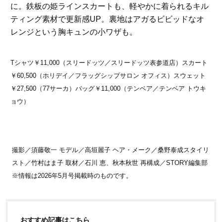
に。鉄板の姫ラインスカートも、軽やかに着られるキル
ティング素材で更新感UP。裏地はアガるビビッドなオ
レンジという胸キュンの小ワザも。
Tシャツ￥11,000（スリードッツ／スリードッツ表参道店）スカート
￥60,500（ホリデイ／フラッグシップサロン オフィス）スウェット
￥27,500（77サーカ）バッグ￥11,000（テンベア／テンベア トウキ
ョウ）
撮影／須藤敬一 モデル／高垣麗子 ヘア・メーク／桑野泰成スタイリ
スト／竹村はま子 取材／石川 恵、秋本秋世 再構成／STORY編集部
※情報は2026年5月号掲載時のものです。
おすすめ記事はこちら