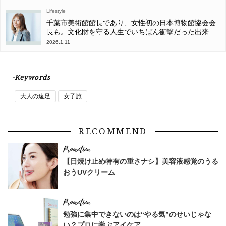
Lifestyle
千葉市美術館館長であり、女性初の日本博物館協会会
長も。文化財を守る人生でいちばん衝撃だった出来事
とは
2026.1.11
-Keywords
大人の遠足
女子旅
RECOMMEND
【日焼け止め特有の重さナシ】美容液感覚のうる
おうUVクリーム
勉強に集中できないのは“やる気”のせいじゃな
い？プロに学ぶアイケア