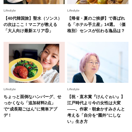
Lifestyle
Lifestyle
Fashion
2026.7.25
【40代韓国旅】聖水（ソンス）
【帰省・夏のご挨拶】で喜ばれ
26年夏は「小ぶり」が大流行中！人と被らない
の次はここ！マニアが教える
る「ホテル手土産」14選。〈価
【最旬かごバッグ】6選
「大人向け最新エリア⑤」
格別〉センスが伝わる逸品は？
Fashion
2026.7.2
【40代夏コーデ】猛暑でも快適＆上品に！体型
カバーも叶う厳選アイテム〈13選〉
Lifestyle
Lifestyle
ちょっと面倒なハンバーグ、せ
【祝・直木賞『けんぐゎい』】
っかくなら「追加材料2点」
江戸時代より今の女性は大変
で“成長期ごはん”に簡単アプ
――。作家・朝倉かすみさんと
デ！
考える「自分を“圏外”にしな
い」生き方