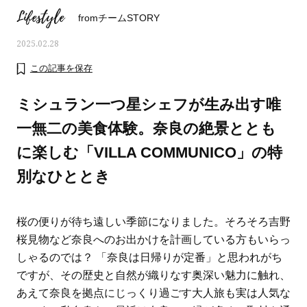
Lifestyle
fromチームSTORY
2025.02.28
この記事を保存
ミシュラン一つ星シェフが生み出す唯
一無二の美食体験。奈良の絶景ととも
に楽しむ「VILLA COMMUNICO」の特
別なひととき
桜の便りが待ち遠しい季節になりました。そろそろ吉野
ママとパパに贈る「ジェンダーレ
人気の40代髪型・ヘア
桜見物など奈良へのお出かけを計画している方もいらっ
ス学」
タログ
しゃるのでは？ 「奈良は日帰りが定番」と思われがち
ですが、その歴史と自然が織りなす奥深い魅力に触れ、
あえて奈良を拠点にじっくり過ごす大人旅も実は人気な