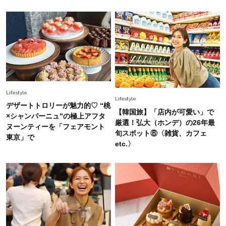
ップス×パンツ」コーデ〈3選〉
Fashion
2026.6.26
初夏はこれさえあれば！40代は【淡色ワンピ】
で即涼しげ＆上品見え〈3選〉
Fashion
Lifestyle
2026.5.29
Lifestyle
今、40代の「メガネ＆サングラス」のトレンド
デザートトロリーが魅力的♡ “桃
【韓国旅】「店内が可愛い」で
に更新あり！“黒ぶち以外”が新定番に
×シャンパーニュ”の極上アフタ
厳選！弘大（ホンデ）の26年最
ヌーンティーを「フェアモント
旬スポット⑧〈雑貨、カフェ
東京」で
etc.〉
Fashion
2026.8.5
オシャレ40代の【ワンピ＆オールインワン】最
旬着こなし3選。地味見え回避のコツは「バッグ
選び」！
Fashion
2026.7.9
スタイリストが本気で推す！40代がほどよく華
やぐ【甘め黒アイテム】3選