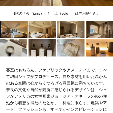
1階の「火（ignis）」と「土（solo）」は専用庭付き。
Lifestyle
Lifestyle
Lifestyle
Lifestyle
夏帆さん、「35歳になった
年末までに完了する！【ル
【ゲリラ豪雨・不眠・疲
【宿泊券プレゼント】美ら
今も自分自身が一番わから
ームリセット１カ月予定
労】旅の不安をゼロにす
海のパノラマビューに感
ない。 新しい役に出会う
表】で新年の幸運を呼び込
る！オシャレライターの
動！「コートヤード・バ
たび、自分探しをしていま
んで
「夏の旅行バッグの中身」
イ・マリオット 沖縄リゾ
Recommended by
Recommended by
す」
3選！
ート」で心ほどける沖縄ス
テイ
客室はもちろん、ファブリックやアメニティまで、すべ
て堀田シェフがプロデュース。自然素材を用いた温かみ
のある空間は心からくつろげる雰囲気に満ちています。
奈良の文化や自然が随所に感じられるデザインは、シェ
フがアメリカの女性画家ジョージア・オキーフの終の住
処から着想を得たのだとか。「料理に限らず、建築やア
ート、ファッションも、すべてがインスピレーションに