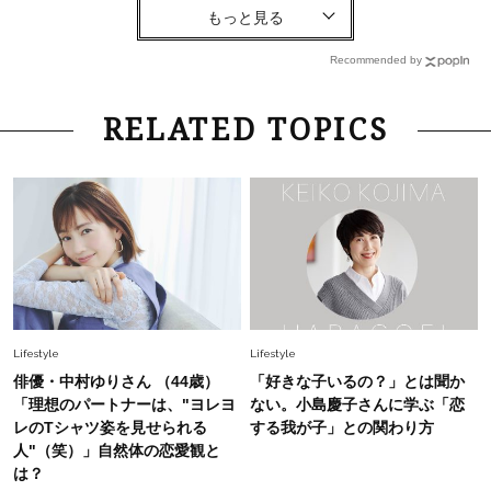
Lifestyle
2026.7.29
「お若いですね」は褒め言葉？“若い＝美しい”と
錯覚させる社会の危うさ【上野千鶴子のジェンダ
Recommended by
ーレス連載22】
Lifestyle
2026.8.6
RELATED TOPICS
26年夏の【開運アクション】は”ひと拭き”習
慣！「金運アップ→トイレ、じゃあ底上げ運
は？」
Fashion
2026.6.12
中村ゆりさん「40代になり、やっと“仕事以外の
幸福感”に目が向いた」ライフスタイルも、服も
Fashion
2026.5.29
Lifestyle
Lifestyle
40代の夏通勤はこれ１着！「きちんと感」も
俳優・中村ゆりさん （44歳）
「好きな子いるの？」とは聞か
「オシャレ」も整うトレンドトップス〈4選〉
「理想のパートナーは、"ヨレヨ
ない。小島慶子さんに学ぶ「恋
レのTシャツ姿を見せられる
する我が子」との関わり方
人"（笑）」自然体の恋愛観と
Fashion
2026.7.16
は？
白黒でもこんなに華やぐ！40代、夏の「甘めト