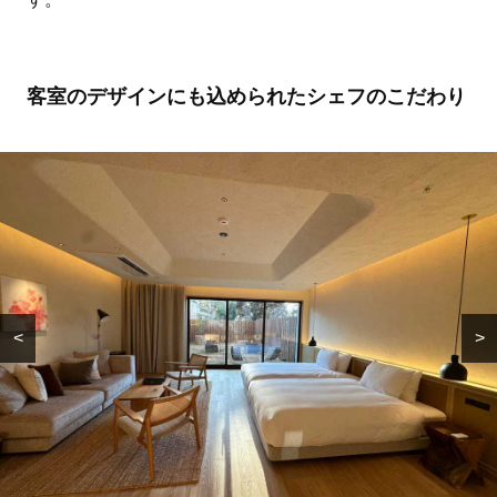
客室のデザインにも込められたシェフのこだわり
FEATURE
FEATURE
<
>
勉強に集中できないの
勉強に集中できないの
【日焼け止め特有の重さナ
【日焼け止め特有の重さナ
は“やる気”のせいじゃな
は“やる気”のせいじゃな
シ】美容液感覚のうるおう
シ】美容液感覚のうるおう
い？プロに学ぶアイケア
い？プロに学ぶアイケア
UVクリーム
UVクリーム