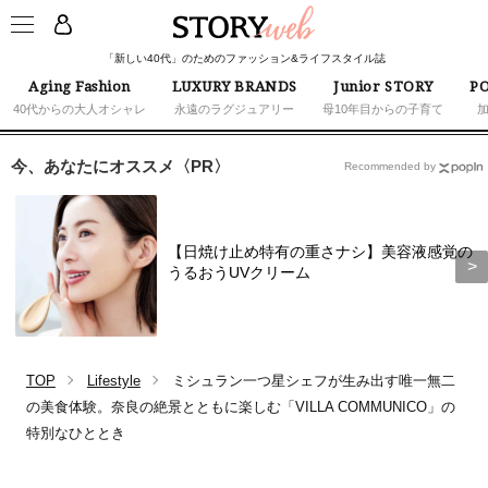
「新しい40代」のためのファッション&ライフスタイル誌
Aging Fashion
LUXURY BRANDS
Junior STORY
PO
40代からの大人オシャレ
永遠のラグジュアリー
母10年目からの子育て
今、あなたにオススメ〈PR〉
Recommended by
【日焼け止め特有の重さナシ】美容液感覚の
うるおうUVクリーム
TOP
Lifestyle
ミシュラン一つ星シェフが生み出す唯一無二
の美食体験。奈良の絶景とともに楽しむ「VILLA COMMUNICO」の
特別なひととき