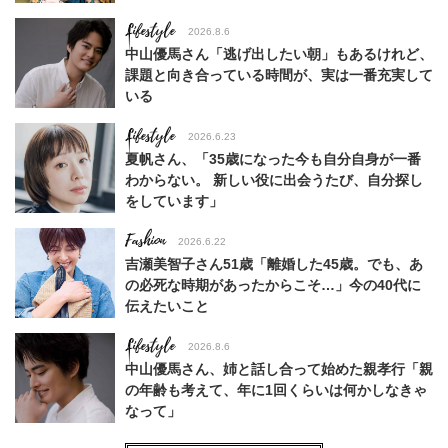
Lifestyle
2026.8.6
中山優馬さん「逃げ出したい朝」もあるけれど、
課題と向き合っている時間が、実は一番充実して
いる
Lifestyle
2026.6.23
夏帆さん、「35歳になった今も自分自身が一番
わからない。 新しい役に出会うたび、自分探し
をしています」
Fashion
2026.6.22
吉瀬美智子さん51歳「離婚した45歳。でも、あ
の必死な時期があったからこそ…」今の40代に
伝えたいこと
Lifestyle
2026.8.6
中山優馬さん、姉と話し合って始めた親孝行「親
の年齢も考えて、年に1回くらいは何かしなきゃ
なって」