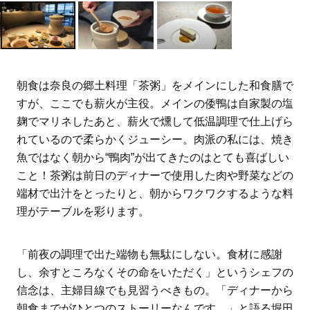
朝食は奈良の郷土料理「茶粥」をメインにした和食膳で
すが、ここでも薪火が主役。メインの倭鴨は自家製の塩
麹でマリネしたあと、薪火で燻して低温調理で仕上げら
れているので柔らかくジューシー。肉派の私には、焼き
魚ではなく朝から“鴨肉”が出てきたのはとても喜ばしい
こと！茶粥は前日のディナーで使用した肉や野菜などの
端材で出汁をとったりと、朝からワクワクするような料
理がテーブルを彩ります。
「前夜の調理で出た端物も無駄にしない。食材に感謝
し、余すところなくその命をいただく」というシェフの
信念は、主婦目線でも見習うべきもの。「ディナーから
朝食までがひとつのストーリーなんです。」と語る堀田