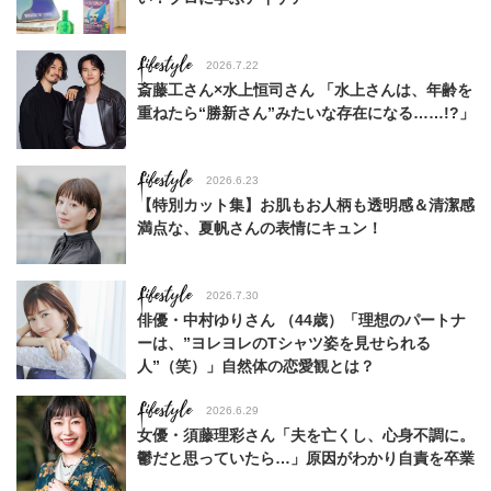
Lifestyle
2026.7.22
斎藤工さん×水上恒司さん 「水上さんは、年齢を
重ねたら“勝新さん”みたいな存在になる……!?」
Lifestyle
2026.6.23
【特別カット集】お肌もお人柄も透明感＆清潔感
満点な、夏帆さんの表情にキュン！
Lifestyle
2026.7.30
俳優・中村ゆりさん （44歳）「理想のパートナ
ーは、”ヨレヨレのTシャツ姿を見せられる
人”（笑）」自然体の恋愛観とは？
Lifestyle
2026.6.29
女優・須藤理彩さん「夫を亡くし、心身不調に。
鬱だと思っていたら…」原因がわかり自責を卒業