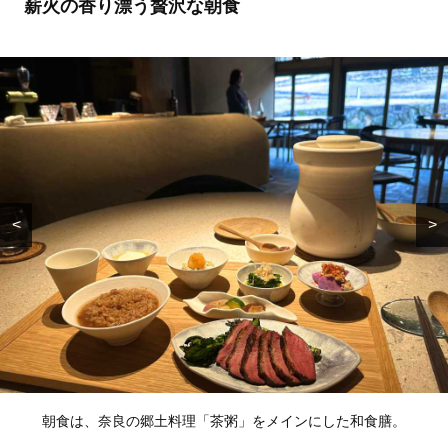
薪火の香り漂う贅沢な朝食
<
>
朝食は、奈良の郷土料理「茶粥」をメインにした和食膳。