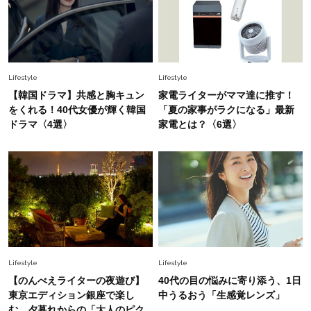
Fashion
2026.6.12
中村ゆりさん「40代になり、やっと“仕事以外の
幸福感”に目が向いた」ライフスタイルも、服も
Fashion
2026.7.16
Lifestyle
Lifestyle
白黒でもこんなに華やぐ！40代、夏の「甘めト
【韓国ドラマ】共感と胸キュン
家電ライターがママ達に推す！
ップス×パンツ」コーデ〈3選〉
をくれる！40代女優が輝く韓国
「夏の家事がラクになる」最新
ドラマ〈4選〉
家電とは？〈6選〉
Fashion
2026.5.29
40代の夏通勤はこれ１着！「きちんと感」も
「オシャレ」も整うトレンドトップス〈4選〉
Fashion
2026.6.26
初夏はこれさえあれば！40代は【淡色ワンピ】
で即涼しげ＆上品見え〈3選〉
Lifestyle
Lifestyle
【のんべえライターの夜遊び】
40代の目の悩みに寄り添う、1日
Fashion
東京エディション銀座で楽し
中うるおう「生感覚レンズ」
2026.8.5
オシャレ40代の【ワンピ＆オールインワン】最
む、夕暮れからの「大人のピク