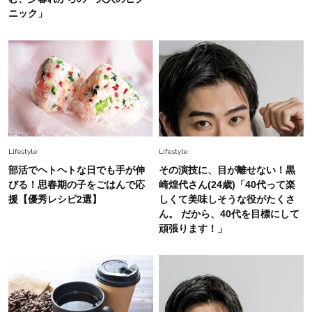
旬着こなし3選。地味見え回避のコツは「バッグ
ニック」
選び」！
Fashion
2026.7.31
【40代のTシャツコーデ】超ビッグサイズ×きれ
いめハーフパンツでモードに昇華
Fashion
2026.6.25
毎日忙しい40代が頼れる！無難に見えない【ひ
Lifestyle
Lifestyle
とくせ黒ワンピ】〈5選〉
部活でヘトヘトな日でも手が伸
その演技に、目が離せない！黒
びる！思春期の子をごはんで応
崎煌代さん(24歳)「40代って楽
Fashion
援【優秀レシピ2選】
しくて美味しそうな役がたくさ
2026.7.9
ん。 だから、40代を目標にして
スタイリストが本気で推す！40代がほどよく華
頑張ります！」
やぐ【甘め黒アイテム】3選
Fashion
2026.7.25
26年夏は「小ぶり」が大流行中！人と被らない
【最旬かごバッグ】6選