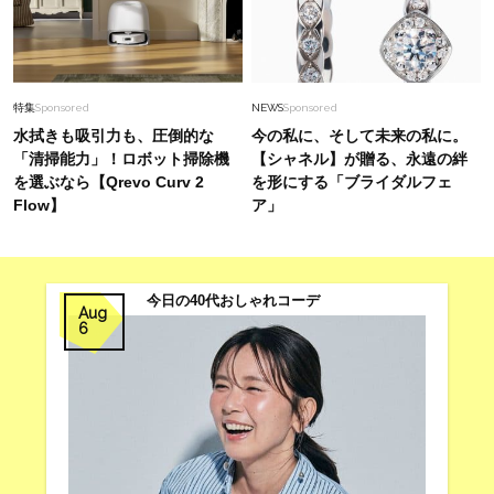
特集
Sponsored
NEWS
Sponsored
水拭きも吸引力も、圧倒的な
今の私に、そして未来の私に。
「清掃能力」！ロボット掃除機
【シャネル】が贈る、永遠の絆
を選ぶなら【Qrevo Curv 2
を形にする「ブライダルフェ
Flow】
ア」
今日の40代おしゃれコーデ
Aug
6