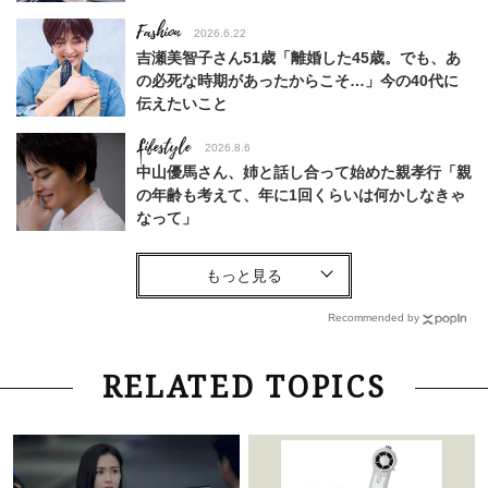
Fashion
2026.6.22
吉瀬美智子さん51歳「離婚した45歳。でも、あ
の必死な時期があったからこそ…」今の40代に
伝えたいこと
Lifestyle
2026.8.6
中山優馬さん、姉と話し合って始めた親孝行「親
の年齢も考えて、年に1回くらいは何かしなきゃ
なって」
Lifestyle
2026.7.29
「人間、役に立たなきゃ生きてちゃいかんか？」
上野千鶴子先生が問い直す“理想の老後”の呪縛
Recommended by
【ジェンダー連載23】
Lifestyle
2026.8.6
RELATED TOPICS
26年夏の【開運アクション】は”ひと拭き”習
慣！「金運アップ→トイレ、じゃあ底上げ運
は？」