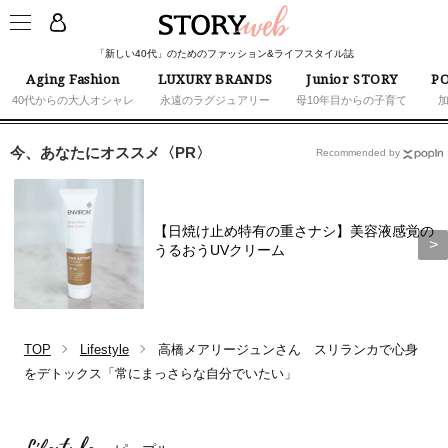
「新しい40代」のためのファッション&ライフスタイル誌
Aging Fashion
LUXURY BRANDS
Junior STORY
PO
40代からの大人オシャレ
永遠のラグジュアリー
母10年目からの子育て
今、あなたにオススメ〈PR〉
Recommended by
【日焼け止め特有の重さナシ】美容液感覚の
うるおうUVクリーム
TOP
Lifestyle
高橋メアリージュンさん スリランカで心身
をデトックス「常にまっさらな自分でいたい」