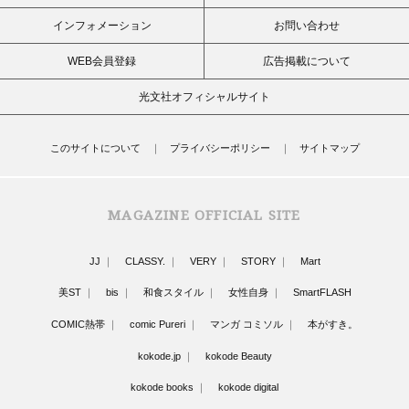
インフォメーション
お問い合わせ
WEB会員登録
広告掲載について
光文社オフィシャルサイト
このサイトについて
プライバシーポリシー
サイトマップ
MAGAZINE OFFICIAL SITE
JJ
CLASSY.
VERY
STORY
Mart
美ST
bis
和食スタイル
女性自身
SmartFLASH
COMIC熱帯
comic Pureri
マンガ コミソル
本がすき。
kokode.jp
kokode Beauty
kokode books
kokode digital