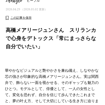
Lifestyle
ピープル
2026.04.29 （2026.05.02 更新）
この記事を保存
高橋メアリージュンさん スリランカ
で心身をデトックス「常にまっさらな
自分でいたい」
華やかなビジュアルと艶やかさを兼ね備え、しなやかな
芯の強さが印象的な高橋メアリージュンさん。実は関西
ママとパパに贈る「ジェンダーレ
人気の40代髪型・ヘア
弁で、飾らない一面を覗かせる、そのギャップも魅力の
ス学」
タログ
ひとつ。モデルとして、俳優として、一人の女性とし
て。変化を恐れず、自分を信じて歩んできたこれまで
と、夢の叶え方、そして大切にしている生き方に迫りま