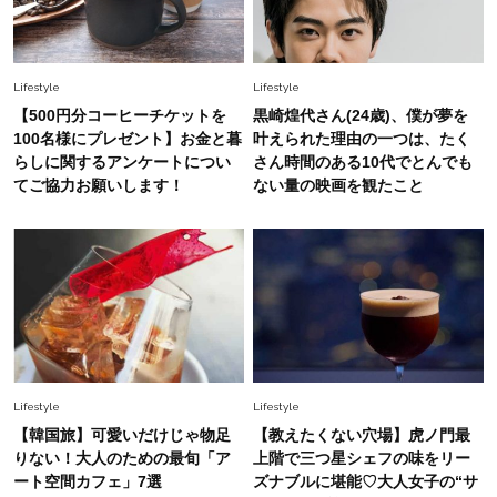
Lifestyle
Lifestyle
【500円分コーヒーチケットを
黒崎煌代さん(24歳)、僕が夢を
100名様にプレゼント】お金と暮
叶えられた理由の一つは、たく
らしに関するアンケートについ
さん時間のある10代でとんでも
てご協力お願いします！
ない量の映画を観たこと
Lifestyle
Lifestyle
【韓国旅】可愛いだけじゃ物足
【教えたくない穴場】虎ノ門最
りない！大人のための最旬「ア
上階で三つ星シェフの味をリー
ート空間カフェ」7選
ズナブルに堪能♡大人女子の“サ