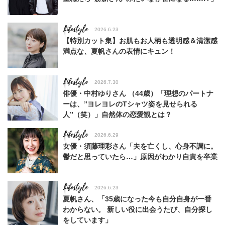
Lifestyle
2026.6.23
【特別カット集】お肌もお人柄も透明感＆清潔感
満点な、夏帆さんの表情にキュン！
Lifestyle
2026.7.30
俳優・中村ゆりさん （44歳）「理想のパートナ
ーは、”ヨレヨレのTシャツ姿を見せられる
人”（笑）」自然体の恋愛観とは？
Lifestyle
2026.6.29
女優・須藤理彩さん「夫を亡くし、心身不調に。
鬱だと思っていたら…」原因がわかり自責を卒業
Lifestyle
2026.6.23
夏帆さん、「35歳になった今も自分自身が一番
わからない。 新しい役に出会うたび、自分探し
をしています」