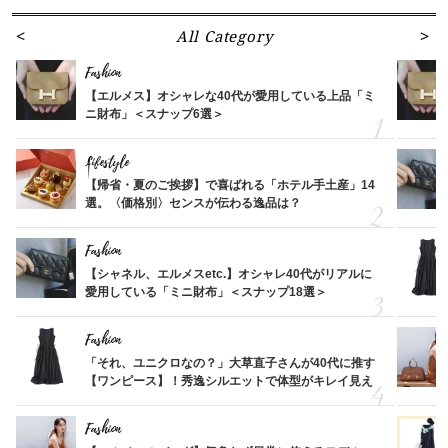
All Category
Fashion
【エルメス】オシャレな40代が愛用している上品「ミ
ニ財布」＜スナップ6選＞
Lifestyle
【帰省・夏のご挨拶】で喜ばれる「ホテル手土産」14
選。〈価格別〉センスが伝わる逸品は？
Fashion
【シャネル、エルメスetc.】オシャレ40代がリアルに
愛用している「ミニ財布」＜スナップ18選＞
Fashion
「それ、ユニクロなの？」大草直子さんが40代に推す
【ワンピース】！秀逸シルエットで体型がキレイ見え
Fashion