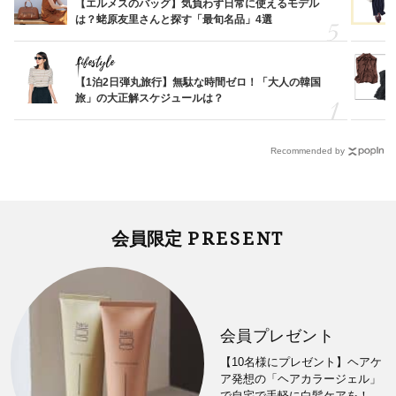
【エルメスのバッグ】気負わず日常に使えるモデル
は？蛯原友里さんと探す「最旬名品」4選
Lifestyle
【1泊2日弾丸旅行】無駄な時間ゼロ！「大人の韓国
旅」の大正解スケジュールは？
Recommended by
PRESENT
会員限定
会員プレゼント
【10名様にプレゼント】ヘアケ
ア発想の「ヘアカラージェル」
で自宅で手軽に白髪ケアを！