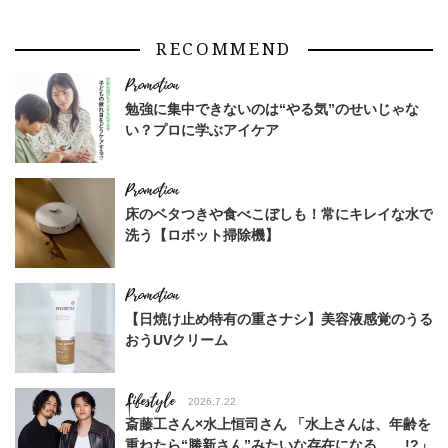
RECOMMEND
勉強に集中できないのは“やる気”のせいじゃな
い？プロに学ぶアイケア
床のベタつきや食べこぼしも！常にキレイな水で
洗う【ロボット掃除機】
【日焼け止め特有の重さナシ】美容液感覚のうる
おうUVクリーム
Lifestyle
2026.7.22
斎藤工さん×水上恒司さん 「水上さんは、年齢を
重ねたら“勝新さん”みたいな存在になる……!?」