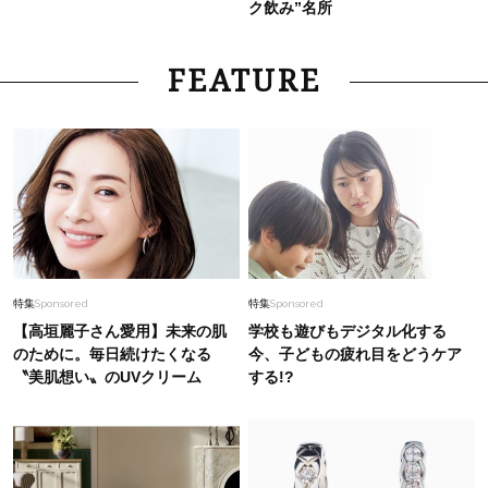
ク飲み”名所
FEATURE
特集
Sponsored
特集
Sponsored
【高垣麗子さん愛用】未来の肌
学校も遊びもデジタル化する
のために。毎日続けたくなる
今、子どもの疲れ目をどうケア
〝美肌想い〟のUVクリーム
する!?