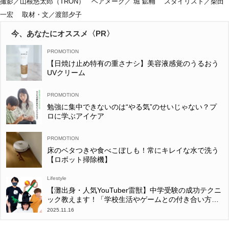
撮影／山根悠太郎（TRON） ヘアメーク／
堀 鉱輔 スタイリスト／柴田
一宏 取材・文／渡部夕子
今、あなたにオススメ〈PR〉
【日焼け止め特有の重さナシ】美容液感覚のうるおう
UVクリーム
勉強に集中できないのは“やる気”のせいじゃない？プ
ロに学ぶアイケア
床のベタつきや食べこぼしも！常にキレイな水で洗う
【ロボット掃除機】
Lifestyle
【灘出身・人気YouTuber雷獣】中学受験の成功テクニ
ック教えます！「学校生活やゲームとの付き合い方
は？」
2025.11.16