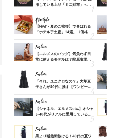
価格
用している上品「ミニ財布」＜ス
用している
？
ナップ6選＞
ナップ6選
Lifestyle
Fashion
時間ゼ
【帰省・夏のご挨拶】で喜ばれる
【エルメス
正解ス
「ホテル手土産」14選。〈価格
常に使える
別〉センスが伝わる逸品は？
んと探す「
Fashion
Fashion
る【お
【エルメスのバッグ】気負わず日
「それ、ユ
買える
常に使えるモデルは？蛯原友里さ
子さんが4
れる名
んと探す「最旬名品」4選
ス】！秀逸
レイ見え
Fashion
Fashion
さんの
「それ、ユニクロなの？」大草直
【シャネル、
金の話
子さんが40代に推す【ワンピー
レ40代が
めるん
ス】！秀逸シルエットで体型がキ
「ミニ財布
で学ん
レイ見え
Fashion
Fashion
てから
【シャネル、エルメスetc.】オシャ
黒より断然
く」俳
レ40代がリアルに愛用している
ンピは【ネ
思い
「ミニ財布」＜スナップ18選＞
しコーデ３
Fashion
Fashion
さん
黒より断然垢抜ける！40代の夏ワ
40代「パ