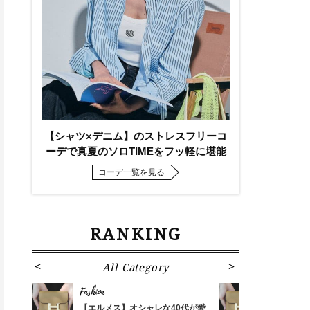
【シャツ×デニム】のストレスフリーコ
ーデで真夏のソロTIMEをフッ軽に堪能
コーデ一覧を見る
RANKING
All Category
Fa
Fashion
Fashion
ばれる
【エルメス】オシャレな40代が愛
【エルメス