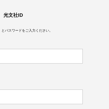
光文社ID
）とパスワードをご入力ください。
Beauty
Lifestyle
Beauty
Lifestyle
26年夏、石井美穂さん厳選の【美
【帰省・夏のご挨拶】で喜