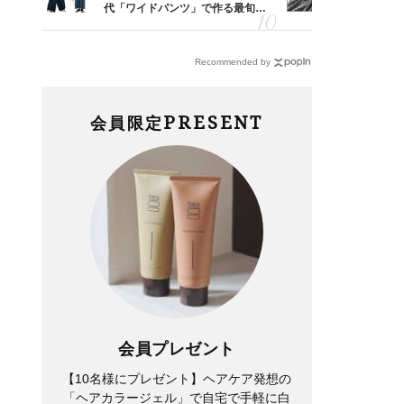
婚のリ
代「ワイドパンツ」で作る最旬
えの正解！
でぶつ
【旅コーデ】の正解4選
【ドロスト
Recommended by
PRESENT
会員限定
会員プレゼント
【10名様にプレゼント】ヘアケア発想の
「ヘアカラージェル」で自宅で手軽に白