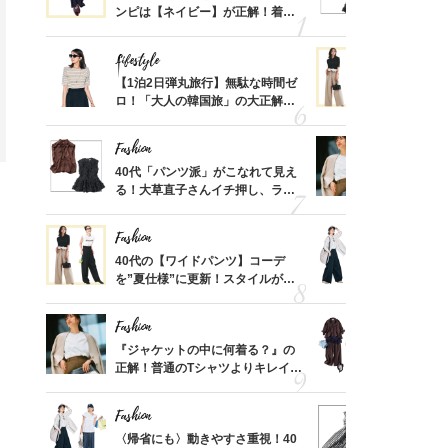
、自然
ンピは【ネイビー】が正解！着回
る！大草直
しコーデ３
可愛い【ト
Lifestyle
Fashion
摘出手
【1泊2日弾丸旅行】無駄な時間ゼ
40代の【
取って
ロ！「大人の韓国旅」の大正解ス
を”夏仕様
そんな
ケジュールは？
レイ見えす
い
Fashion
Fashion
カ月め
40代「パンツ派」がこなれて見え
『ジャケッ
結婚生
る！大草直子さんイチ押し、ラク
正解！普通
可愛い【トップス】4選
えする【上
Fashion
Fashion
亡く
40代の【ワイドパンツ】コーデ
〈帰省にも
ってい
を”夏仕様”に更新！スタイルがキ
代「ワイド
を卒業
レイ見えする〈コーデ3選〉
【旅コーデ
Fashion
Fashion
拭き掃
『ジャケットの中に何着る？』の
「とにかく
由は？
正解！普通のTシャツよりキレイ見
代、夏の【
〉
えする【上品トップス】4選
れ！〈ワン
デ9選〉
Fashion
Fashion
「53
〈帰省にも〉動きやすさ重視！40
40代は「