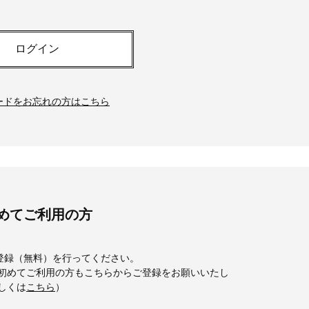
白アイテム】10選！40代以上は朝
「ホテル手土産」14選。〈
晩の「即効集中ケア」に頼る！
別〉センスが伝わる逸品は
Beauty
Lifestyle
ログイン
「それどこの？」と褒められる！
【1泊2日弾丸旅行】無駄な
可愛すぎる【YSL】の新作「万能ク
ロ！「大人の韓国旅」の大
リーム」が夏のお守りに
ケジュールは？
ードをお忘れの方はこちら
Beauty
Lifestyle
40代、翌朝の肌が見違える！夏の
〈元社長秘書〉内緒で教え
「ざらつき・ごわつき」をケアす
盆の帰省手土産5選】東京で
る名品2選〈パック・ミスト〉
「また買ってきて」と喜ば
品
Beauty
Lifestyle
40代の透明感を底上げ【毛穴ケ
梅宮アンナさん、父・辰夫
ア】名品3選！石井美穂さん「60本
相続で学んだこと「親のお
以上愛用中」のものも
は”介護どうする？”から始
めてご利用の方
です」父・辰夫さんの相続
Beauty
Lifestyle
だこと
「夕方から目力が落ちる…」40代
【特別画像集】「亡くなっ
へ！石井美穂さんが推薦【名品ア
憧れの気持ちはますます強
登録（無料）を行ってください。
イクリーム】3選
優・大和田美帆さん”母との
bを初めてご利用の方もこちらからご登録をお願いいたし
出”
詳しくは
こちら
）
Beauty
Lifestyle
石井美穂さんおすすめ！40代の
【特別カット集】中村ゆり