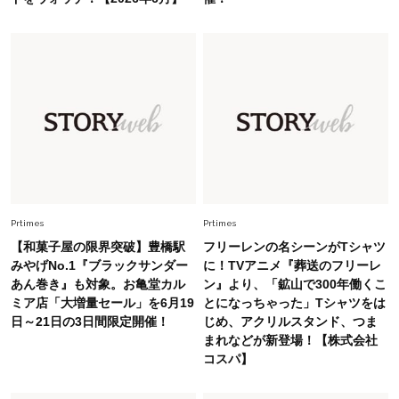
旬着こなし3選。地味見え回避のコツは「バッグ
選び」！
Fashion
2026.7.31
【40代のTシャツコーデ】超ビッグサイズ×きれ
いめハーフパンツでモードに昇華
Fashion
2026.6.25
毎日忙しい40代が頼れる！無難に見えない【ひ
とくせ黒ワンピ】〈5選〉
Prtimes
Prtimes
Fashion
2026.7.9
【和菓子屋の限界突破】豊橋駅
フリーレンの名シーンがTシャツ
スタイリストが本気で推す！40代がほどよく華
みやげNo.1『ブラックサンダー
に！TVアニメ『葬送のフリーレ
やぐ【甘め黒アイテム】3選
あん巻き』も対象。お亀堂カル
ン』より、「鉱山で300年働くこ
ミア店「大増量セール」を6月19
とになっちゃった」Tシャツをは
日～21日の3日間限定開催！
じめ、アクリルスタンド、つま
Fashion
2026.7.25
まれなどが新登場！【株式会社
26年夏は「小ぶり」が大流行中！人と被らない
コスパ】
【最旬かごバッグ】6選