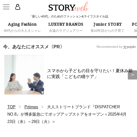
「新しい40代」のためのファッション&ライフスタイル誌
Aging Fashion
LUXURY BRANDS
Junior STORY
PO
40代からの大人オシャレ
永遠のラグジュアリー
母10年目からの子育て
今、あなたにオススメ〈PR〉
Recommended by
スマホから子どもの目を守りたい！夏休み前
に実践「こどもの瞳ケア」
TOP
Prtimes
大人ストリートブランド『DISPATCHER
NO.8』が博多阪急にてポップアップストアをオープン＜2025年4月
23日（水）～29日（火）＞