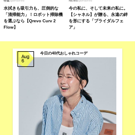
特集
Sponsored
NEWS
Sponsored
水拭きも吸引力も、圧倒的な
今の私に、そして未来の私に。
「清掃能力」！ロボット掃除機
【シャネル】が贈る、永遠の絆
を選ぶなら【Qrevo Curv 2
を形にする「ブライダルフェ
Flow】
ア」
今日の40代おしゃれコーデ
Aug
6