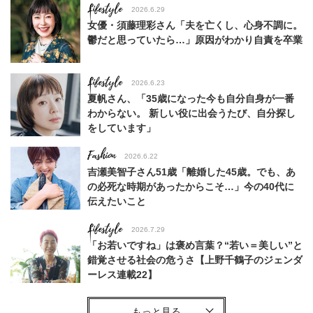
Lifestyle
2026.6.29
女優・須藤理彩さん「夫を亡くし、心身不調に。
鬱だと思っていたら…」原因がわかり自責を卒業
Lifestyle
2026.6.23
夏帆さん、「35歳になった今も自分自身が一番
わからない。 新しい役に出会うたび、自分探し
をしています」
Fashion
2026.6.22
吉瀬美智子さん51歳「離婚した45歳。でも、あ
の必死な時期があったからこそ…」今の40代に
伝えたいこと
Lifestyle
2026.7.29
「お若いですね」は褒め言葉？“若い＝美しい”と
錯覚させる社会の危うさ【上野千鶴子のジェンダ
ーレス連載22】
Fashion
2026.6.12