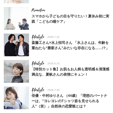
スマホから子どもの目を守りたい！夏休み前に実
践「こどもの瞳ケア」
Lifestyle
2026.7.22
斎藤工さん×水上恒司さん 「水上さんは、年齢を
重ねたら“勝新さん”みたいな存在になる……!?」
Lifestyle
2026.6.23
【特別カット集】お肌もお人柄も透明感＆清潔感
満点な、夏帆さんの表情にキュン！
Lifestyle
2026.7.30
俳優・中村ゆりさん （44歳）「理想のパートナ
ーは、”ヨレヨレのTシャツ姿を見せられる
人”（笑）」自然体の恋愛観とは？