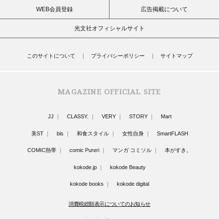
WEB会員登録
広告掲載について
光文社オフィシャルサイト
このサイトについて
プライバシーポリシー
サイトマップ
MAGAZINE OFFICIAL SITE
JJ
CLASSY.
VERY
STORY
Mart
美ST
bis
和食スタイル
女性自身
SmartFLASH
COMIC熱帯
comic Pureri
マンガ コミソル
本がすき。
kokode.jp
kokode Beauty
kokode books
kokode digital
消費税総額表示についてのお知らせ