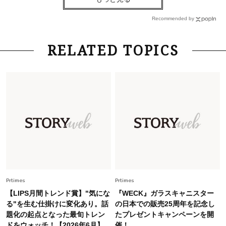
中村ゆりさん「40代になり、やっと“仕事以外の
幸福感”に目が向いた」ライフスタイルも、服も
Recommended by
Fashion
2026.7.16
RELATED TOPICS
白黒でもこんなに華やぐ！40代、夏の「甘めト
ップス×パンツ」コーデ〈3選〉
Fashion
2026.5.29
40代の夏通勤はこれ１着！「きちんと感」も
「オシャレ」も整うトレンドトップス〈4選〉
Fashion
2026.6.26
初夏はこれさえあれば！40代は【淡色ワンピ】
で即涼しげ＆上品見え〈3選〉
Prtimes
Prtimes
【LIPS月間トレンド賞】"気にな
『WECK』ガラスキャニスター
Fashion
る"を生む仕掛けに変化あり。話
の日本での販売25周年を記念し
2026.8.5
題化の起点となった最旬トレン
たプレゼントキャンペーンを開
オシャレ40代の【ワンピ＆オールインワン】最
ドをウォッチ！【2026年6月】
催！