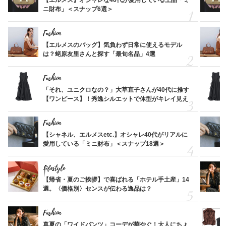
ニ財布」＜スナップ6選＞
Fashion
【エルメスのバッグ】気負わず日常に使えるモデル
は？蛯原友里さんと探す「最旬名品」4選
Fashion
「それ、ユニクロなの？」大草直子さんが40代に推す
【ワンピース】！秀逸シルエットで体型がキレイ見え
Fashion
【シャネル、エルメスetc.】オシャレ40代がリアルに
愛用している「ミニ財布」＜スナップ18選＞
Lifestyle
【帰省・夏のご挨拶】で喜ばれる「ホテル手土産」14
選。〈価格別〉センスが伝わる逸品は？
Fashion
真夏の「ワイドパンツ」コーデが華やぐ！大人にちょ