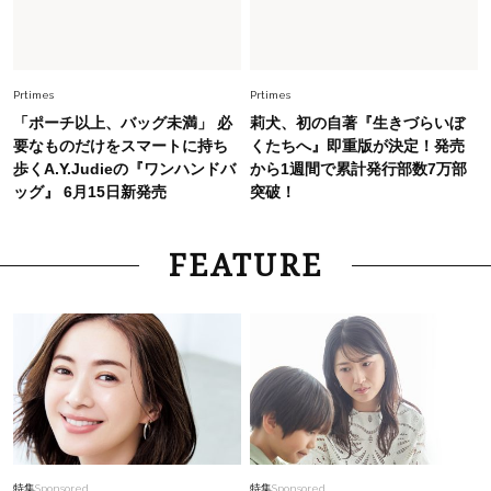
Fashion
2026.7.2
【40代夏コーデ】猛暑でも快適＆上品に！体型
カバーも叶う厳選アイテム〈13選〉
Prtimes
Prtimes
「ポーチ以上、バッグ未満」 必
莉犬、初の自著『生きづらいぼ
要なものだけをスマートに持ち
くたちへ』即重版が決定！発売
歩くA.Y.Judieの『ワンハンドバ
から1週間で累計発行部数7万部
ッグ』 6月15日新発売
突破！
FEATURE
特集
Sponsored
特集
Sponsored