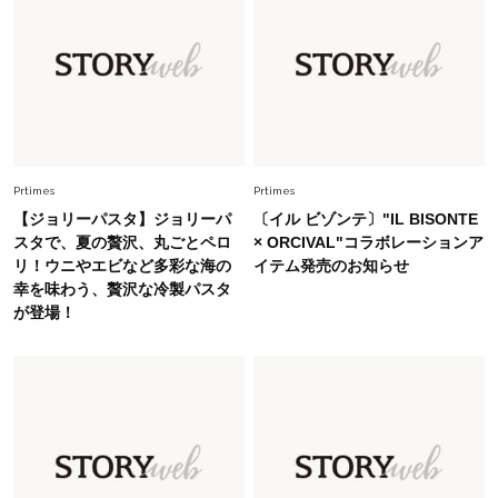
いめハーフパンツでモードに昇華
Fashion
2026.6.25
毎日忙しい40代が頼れる！無難に見えない【ひ
とくせ黒ワンピ】〈5選〉
Fashion
Prtimes
Prtimes
2026.7.9
スタイリストが本気で推す！40代がほどよく華
【ジョリーパスタ】ジョリーパ
〔イル ビゾンテ〕"IL BISONTE
やぐ【甘め黒アイテム】3選
スタで、夏の贅沢、丸ごとペロ
× ORCIVAL"コラボレーションア
リ！ウニやエビなど多彩な海の
イテム発売のお知らせ
幸を味わう、贅沢な冷製パスタ
Fashion
2026.7.25
が登場！
26年夏は「小ぶり」が大流行中！人と被らない
【最旬かごバッグ】6選
Fashion
2026.7.26
【猛暑でもきれい見え】40代が手放せない「黒
ワンピ」5選