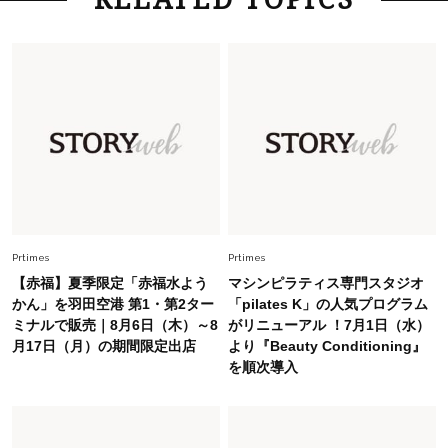
白黒でもこんなに華やぐ！40代、夏の「甘めト
ップス×パンツ」コーデ〈3選〉
Fashion
2026.5.29
40代の夏通勤はこれ１着！「きちんと感」も
「オシャレ」も整うトレンドトップス〈4選〉
Fashion
2026.6.26
初夏はこれさえあれば！40代は【淡色ワンピ】
で即涼しげ＆上品見え〈3選〉
Prtimes
Prtimes
【赤福】夏季限定「赤福水よう
マシンピラティス専門スタジオ
Fashion
かん」を羽田空港 第1・第2ター
「pilates K」の人気プログラム
2026.8.5
ミナルで販売｜8月6日（木）～8
がリニューアル ！7月1日（水）
オシャレ40代の【ワンピ＆オールインワン】最
月17日（月）の期間限定出店
より『Beauty Conditioning』
旬着こなし3選。地味見え回避のコツは「バッグ
を順次導入
選び」！
Fashion
2026.7.31
【40代のTシャツコーデ】超ビッグサイズ×きれ