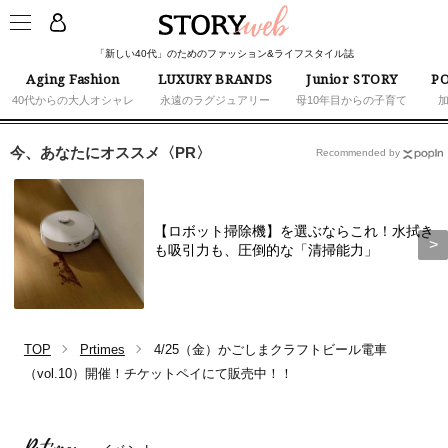
「新しい40代」のためのファッション&ライフスタイル誌
Aging Fashion
LUXURY BRANDS
Junior STORY
PO
40代からの大人オシャレ
永遠のラグジュアリー
母10年目からの子育て
今、あなたにオススメ〈PR〉
Recommended by
【ロボット掃除機】を選ぶならこれ！水拭き
も吸引力も、圧倒的な「清掃能力」
TOP
Prtimes
4/25（金）かごしまクラフトビール電車
（vol.10）開催！チケットペイにて販売中！！