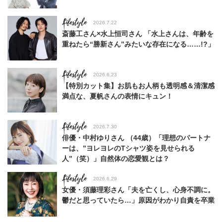
Lifestyle
2026.7.22
斎藤工さん×水上恒司さん 「水上さんは、年齢を
重ねたら“勝新さん”みたいな存在になる……!?」
Lifestyle
2026.6.23
【特別カット集】お肌もお人柄も透明感＆清潔感
満点な、夏帆さんの表情にキュン！
Lifestyle
2026.7.30
俳優・中村ゆりさん （44歳）「理想のパートナ
ーは、”ヨレヨレのTシャツ姿を見せられる
人”（笑）」自然体の恋愛観とは？
Lifestyle
2026.6.29
女優・須藤理彩さん「夫を亡くし、心身不調に。
鬱だと思っていたら…」原因がわかり自責を卒業