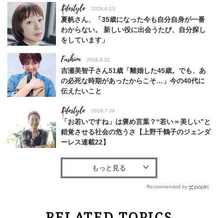
Lifestyle
2026.6.23
夏帆さん、「35歳になった今も自分自身が一番
わからない。 新しい役に出会うたび、自分探し
をしています」
Fashion
2026.6.22
吉瀬美智子さん51歳「離婚した45歳。でも、あ
の必死な時期があったからこそ…」今の40代に
伝えたいこと
Lifestyle
2026.7.29
「お若いですね」は褒め言葉？“若い＝美しい”と
錯覚させる社会の危うさ【上野千鶴子のジェンダ
ーレス連載22】
Fashion
2026.6.12
中村ゆりさん「40代になり、やっと“仕事以外の
幸福感”に目が向いた」ライフスタイルも、服も
Recommended by
Fashion
2026.7.16
RELATED TOPICS