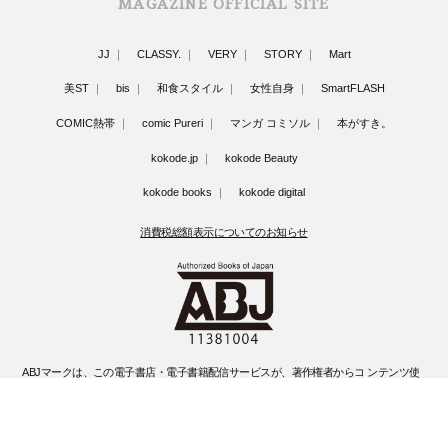
MAGAZINE OFFICIAL SITE
JJ
CLASSY.
VERY
STORY
Mart
美ST
bis
和食スタイル
女性自身
SmartFLASH
COMIC熱帯
comic Pureri
マンガ コミソル
本がすき。
kokode.jp
kokode Beauty
kokode books
kokode digital
消費税総額表示についてのお知らせ
ABJマークは、この電子書店・電子書籍配信サービスが、著作権者からコ ンテンツ使
用許諾を得た正規版配信サービスであることを示す登録商標(登録 番号 第6091713号)
です。
ABJマークの詳細、ABJマークを掲示しているサービスの一覧はこちらです。
https://aebs.or.jp/