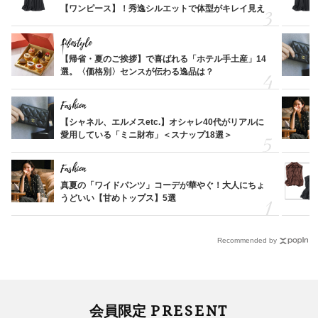
【ワンピース】！秀逸シルエットで体型がキレイ見え
Lifestyle
【帰省・夏のご挨拶】で喜ばれる「ホテル手土産」14
選。〈価格別〉センスが伝わる逸品は？
Fashion
【シャネル、エルメスetc.】オシャレ40代がリアルに
愛用している「ミニ財布」＜スナップ18選＞
Fashion
真夏の「ワイドパンツ」コーデが華やぐ！大人にちょ
うどいい【甘めトップス】5選
Recommended by
PRESENT
会員限定