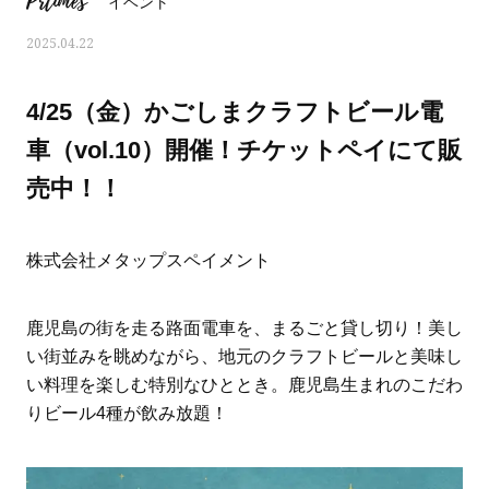
Prtimes
イベント
2025.04.22
4/25（金）かごしまクラフトビール電
車（vol.10）開催！チケットペイにて販
売中！！
株式会社メタップスペイメント
鹿児島の街を走る路面電車を、まるごと貸し切り！美し
い街並みを眺めながら、地元のクラフトビールと美味し
おすす
ママとパパに贈る「ジェンダーレ
人気の40代髪型・ヘア
い料理を楽しむ特別なひととき。鹿児島生まれのこだわ
ス学」
タログ
りビール4種が飲み放題！