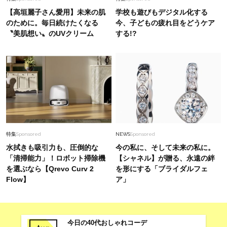
【高垣麗子さん愛用】未来の肌
学校も遊びもデジタル化する
のために。毎日続けたくなる
今、子どもの疲れ目をどうケア
〝美肌想い〟のUVクリーム
する!?
特集
Sponsored
NEWS
Sponsored
水拭きも吸引力も、圧倒的な
今の私に、そして未来の私に。
「清掃能力」！ロボット掃除機
【シャネル】が贈る、永遠の絆
を選ぶなら【Qrevo Curv 2
を形にする「ブライダルフェ
Flow】
ア」
今日の40代おしゃれコーデ