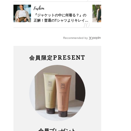
Fashion
Fashion
亡く
『ジャケットの中に何着る？』の
40代が1
ってい
正解！普通のTシャツよりキレイ見
ンを拾わな
を卒業
えする【上品トップス】4選
Recommended by
PRESENT
会員限定
会員プレゼント