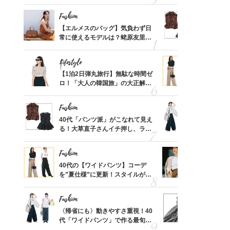
ス】！秀逸シルエットで体型がキ
んと探す「
レイ見え
Fashion
Fashion
てから
【エルメスのバッグ】気負わず日
40代「パ
く」俳
常に使えるモデルは？蛯原友里さ
る！大草直
思い
んと探す「最旬名品」4選
可愛い【ト
Lifestyle
Fashion
摘出手
【1泊2日弾丸旅行】無駄な時間ゼ
40代の【
取って
ロ！「大人の韓国旅」の大正解ス
を”夏仕様
そんな
ケジュールは？
レイ見えす
い
Fashion
Fashion
カ月め
40代「パンツ派」がこなれて見え
〈帰省にも
結婚生
る！大草直子さんイチ押し、ラク
代「ワイド
可愛い【トップス】4選
【旅コーデ
Fashion
Fashion
拭き掃
40代の【ワイドパンツ】コーデ
『ジャケッ
由は？
を”夏仕様”に更新！スタイルがキ
正解！普通
〉
レイ見えする〈コーデ3選〉
えする【上
Fashion
Fashion
「53
〈帰省にも〉動きやすさ重視！40
40代は「
婚のリ
代「ワイドパンツ」で作る最旬
えの正解！
でぶつ
【旅コーデ】の正解4選
【ドロスト