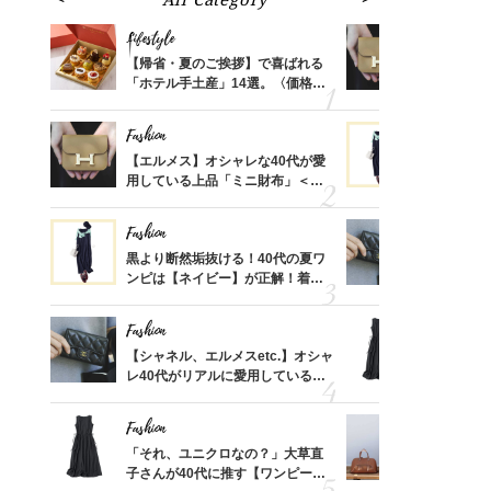
Lifestyle
Fashion
ばれる
【帰省・夏のご挨拶】で喜ばれる
【エルメス
価格
「ホテル手土産」14選。〈価格
用している
？
別〉センスが伝わる逸品は？
ナップ6選
Fashion
Fashion
時間ゼ
【エルメス】オシャレな40代が愛
黒より断然
正解ス
用している上品「ミニ財布」＜ス
ンピは【ネ
ナップ6選＞
しコーデ３
Fashion
Fashion
さんの
黒より断然垢抜ける！40代の夏ワ
【シャネル、
金の話
ンピは【ネイビー】が正解！着回
レ40代が
めるん
しコーデ３
「ミニ財布
で学ん
Fashion
Fashion
る【お
【シャネル、エルメスetc.】オシャ
「それ、ユ
買える
レ40代がリアルに愛用している
子さんが4
れる名
「ミニ財布」＜スナップ18選＞
ス】！秀逸
レイ見え
Fashion
Fashion
さん
「それ、ユニクロなの？」大草直
【エルメス
、自然
子さんが40代に推す【ワンピー
常に使える