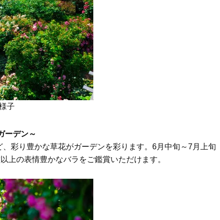
Beauty
Lifestyle
26年夏、石井美穂さん厳選の【美
【帰省・夏のご挨拶】で喜
白アイテム】10選！40代以上は朝
「ホテル手土産」14選。〈
晩の「即効集中ケア」に頼る！
別〉センスが伝わる逸品は
Beauty
Lifestyle
「それどこの？」と褒められる！
【1泊2日弾丸旅行】無駄な
可愛すぎる【YSL】の新作「万能ク
ロ！「大人の韓国旅」の大
リーム」が夏のお守りに
ケジュールは？
Beauty
Lifestyle
様子
40代、翌朝の肌が見違える！夏の
梅宮アンナさん、父・辰夫
「ざらつき・ごわつき」をケアす
相続で学んだこと「親のお
ガーデン～
る名品2選〈パック・ミスト〉
は”介護どうする？”から始
です」父・辰夫さんの相続
、彩り豊かな草花がガーデンを彩ります。6月中旬～7月上旬
Beauty
Lifestyle
だこと
種以上の表情豊かなバラをご鑑賞いただけます。
40代の透明感を底上げ【毛穴ケ
〈元社長秘書〉内緒で教え
ア】名品3選！石井美穂さん「60本
盆の帰省手土産5選】東京で
以上愛用中」のものも
「また買ってきて」と喜ば
品
Beauty
Lifestyle
「夕方から目力が落ちる…」40代
【特別カット集】中村ゆり
へ！石井美穂さんが推薦【名品ア
やわらかな透明感をまとう