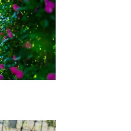
イクリーム】3選
体の美しさ
Beauty
Lifestyle
石井美穂さんおすすめ！40代の
【特別画像集】「亡くなっ
「お疲れ顔を救う」美容パック
憧れの気持ちはますます強
は？翌朝の肌に自信がもてる
優・大和田美帆さん”母との
出”
Beauty
Lifestyle
酷暑の夏こそ40代が使うべき【美
【梅宮アンナさん】乳がん
容液・クリーム】「シワ・たるみ
術を経て「残った方の胸も
ケア」はこれ一つでOK！
しまいたい」とすら思う──
声もあることを知ってほし
Beauty
Lifestyle
今いちばん垢抜ける「ショートボ
梅宮アンナさん、再婚から8
ブ」SNAP。人気アラフォー読者達
の心境「お互い20年ぶりの
がお手本！
活、正直簡単じゃない」
Beauty
Lifestyle
黄ぐすみをオフ！40代の美白ケ
まずはここだけ！「寝室の
ア、最適解は【角質洗顔】。石井
除」が【総合運】に効く理
美穂さんおすすめ名品
〈26年夏の開運アクション
Beauty
Lifestyle
まるで美容液！【ディオール プレ
梅宮アンナさんご夫婦が語る 
ステージ】新クレンザーでうるお
歳と60歳、大人同士の電撃
い艶めくなめらかな素肌へ
アル」周囲が驚くほど本音