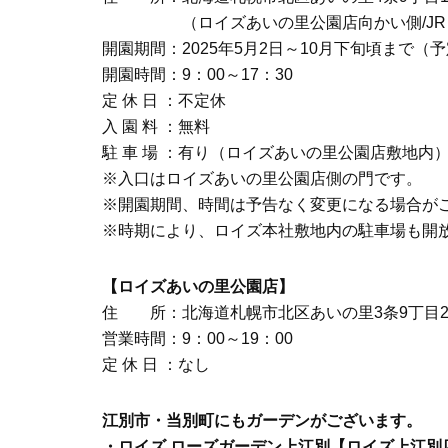
（ロイズあいの里公園店向かい側/JR「
開園期間：2025年5月2日～10月下旬頃まで（
開園時間：9：00～17：30
定 休 日 ：不定休
入 園 料 ：無料
駐 車 場 ：有り（ロイズあいの里公園店敷地内
※入口はロイズあいの里公園店側の門です。
※開園期間、時間は予告なく変更になる場合が
※時期により、ロイズ本社敷地内の駐車場も開
【ロイズあいの里公園店】
住 所：北海道札幌市北区あいの里3条9丁目21
営業時間：9：00～19：00
定 休 日 ：なし
江別市・当別町にもガーデンがございます。
・ロイズ ローズガーデン上江別【ロイズ上江別