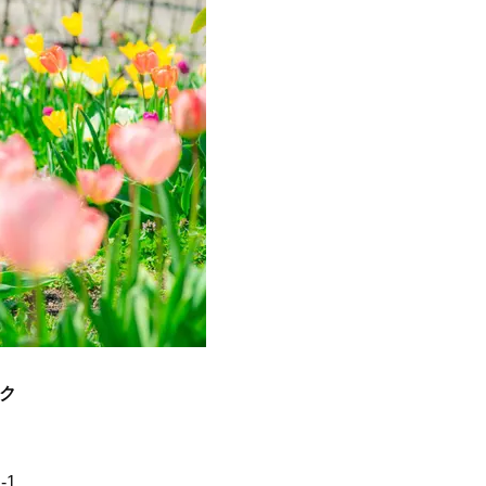
かることも
Beauty
Lifestyle
40代は洗顔選びから！石井美穂さ
女優・須藤理彩さん「夫を
んの「夏枯れ肌対策」全部見せ
し、心身不調に。鬱だと思
【ハリケア・美白etc.】
たら…」原因がわかり自責
ク
1