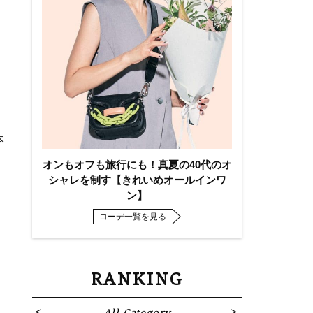
本
オンもオフも旅行にも！真夏の40代のオ
シャレを制す【きれいめオールインワ
ン】
コーデ一覧を見る
RANKING
All Category
Fa