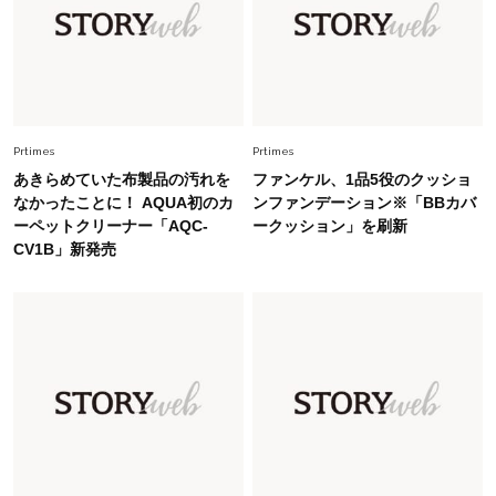
幸福感”に目が向いた」ライフスタイルも、服も
Fashion
2026.7.16
白黒でもこんなに華やぐ！40代、夏の「甘めト
ップス×パンツ」コーデ〈3選〉
Prtimes
Prtimes
あきらめていた布製品の汚れを
ファンケル、1品5役のクッショ
Fashion
2026.5.29
なかったことに！ AQUA初のカ
ンファンデーション※「BBカバ
40代の夏通勤はこれ１着！「きちんと感」も
ーペットクリーナー「AQC-
ークッション」を刷新
「オシャレ」も整うトレンドトップス〈4選〉
CV1B」新発売
Fashion
2026.6.26
初夏はこれさえあれば！40代は【淡色ワンピ】
で即涼しげ＆上品見え〈3選〉
Fashion
2026.8.5
オシャレ40代の【ワンピ＆オールインワン】最
旬着こなし3選。地味見え回避のコツは「バッグ