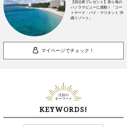
【宿泊券プレゼント】美ら海の
パノラマビューに感動！「コー
トヤード・バイ・マリオット 沖
縄リゾート」
マイページでチェック！
注目の
キーワード
KEYWORDS!