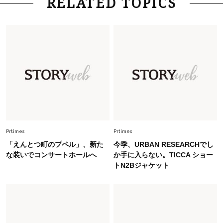
RELATED TOPICS
「お若いですね」は褒め言葉？“若い＝美しい”と
錯覚させる社会の危うさ【上野千鶴子のジェンダ
ーレス連載22】
Lifestyle
2026.7.29
「人間、役に立たなきゃ生きてちゃいかんか？」
上野千鶴子先生が問い直す“理想の老後”の呪縛
【ジェンダー連載23】
Lifestyle
2026.8.6
26年夏の【開運アクション】は”ひと拭き”習
慣！「金運アップ→トイレ、じゃあ底上げ運
Prtimes
Prtimes
は？」
「えんとつ町のプペル」、新た
今季、URBAN RESEARCHでし
Lifestyle
な装いでコンサートホールへ
か手に入らない。TICCA ショー
2026.5.22
トN2Bジャケット
梅宮アンナさん 電撃婚から1年、家族の価値観
を育み中「理想の暮らしよりも今の心地よさを選
んだ」
Fashion
2026.6.12
中村ゆりさん「40代になり、やっと“仕事以外の