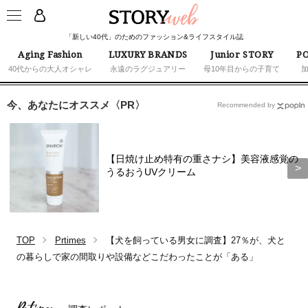
「新しい40代」のためのファッション&ライフスタイル誌
Aging Fashion
LUXURY BRANDS
Junior STORY
PO
40代からの大人オシャレ
永遠のラグジュアリー
母10年目からの子育て
今、あなたにオススメ〈PR〉
Recommended by
【日焼け止め特有の重さナシ】美容液感覚の
うるおうUVクリーム
TOP
Prtimes
【犬を飼っている男女に調査】27％が、犬と
の暮らしで家の間取りや設備などこだわったことが「ある」