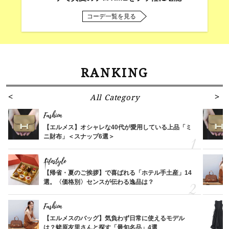
コーデ一覧を見る
RANKING
All Category
Fashion
【エルメス】オシャレな40代が愛用している上品「ミ
ニ財布」＜スナップ6選＞
Lifestyle
【帰省・夏のご挨拶】で喜ばれる「ホテル手土産」14
選。〈価格別〉センスが伝わる逸品は？
Fashion
【エルメスのバッグ】気負わず日常に使えるモデル
は？蛯原友里さんと探す「最旬名品」4選