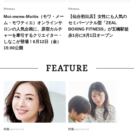
選び」！
Prtimes
Prtimes
Fashion
2026.7.31
Moi-meme-Moitie（モワ・メー
【仙台初出店】女性にも人気の
【40代のTシャツコーデ】超ビッグサイズ×きれ
ム・モワティエ）オンラインサ
セミパーソナル型「ZEAL
いめハーフパンツでモードに昇華
ロンの人気企画に、原宿カルチ
BOXING FITNESS」が五橋駅徒
ャーを牽引するクリエイター・
歩1分に8月1日オープン
しなこが登場！6月12日（金）
15:00公開
FEATURE
特集
Sponsored
特集
Sponsored