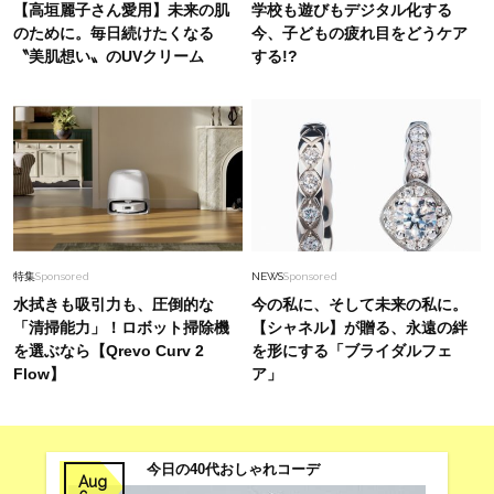
【高垣麗子さん愛用】未来の肌
学校も遊びもデジタル化する
のために。毎日続けたくなる
今、子どもの疲れ目をどうケア
〝美肌想い〟のUVクリーム
する!?
特集
Sponsored
NEWS
Sponsored
水拭きも吸引力も、圧倒的な
今の私に、そして未来の私に。
「清掃能力」！ロボット掃除機
【シャネル】が贈る、永遠の絆
を選ぶなら【Qrevo Curv 2
を形にする「ブライダルフェ
Flow】
ア」
今日の40代おしゃれコーデ
Aug