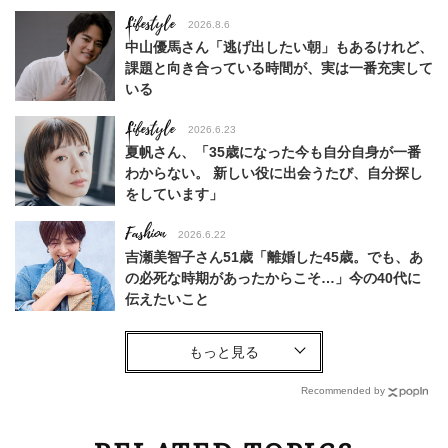
Lifestyle
2026.8.6
中山優馬さん「逃げ出したい朝」もあるけれど、
課題と向き合っている時間が、実は一番充実して
いる
Lifestyle
2026.6.23
夏帆さん、「35歳になった今も自分自身が一番
わからない。 新しい役に出会うたび、自分探し
をしています」
Fashion
2026.6.22
吉瀬美智子さん51歳「離婚した45歳。でも、あ
の必死な時期があったからこそ…」今の40代に
伝えたいこと
Fashion
2026.8.6
【40代コンサバ派】白Tシャツは「パール×ゴー
ルドアクセ」を合わせるのが正解！〈大野真理子
Recommended by
さん×佐藤佳菜子さん〉
Lifestyle
2026.7.29