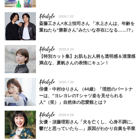
Lifestyle
2026.7.22
斎藤工さん×水上恒司さん 「水上さんは、年齢を
重ねたら“勝新さん”みたいな存在になる……!?」
Lifestyle
2026.6.23
【特別カット集】お肌もお人柄も透明感＆清潔感
満点な、夏帆さんの表情にキュン！
Lifestyle
2026.7.30
俳優・中村ゆりさん （44歳）「理想のパートナ
ーは、”ヨレヨレのTシャツ姿を見せられる
人”（笑）」自然体の恋愛観とは？
Lifestyle
2026.6.29
女優・須藤理彩さん「夫を亡くし、心身不調に。
鬱だと思っていたら…」原因がわかり自責を卒業