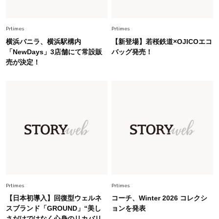
「オシャレ」も整うトレンドトップス〈4選〉
Prtimes
Prtimes
Fashion
2026.5.29
横浜バニラ、横浜駅構内
【新登場】若桜鉄道×OJICOエコ
今、40代の「メガネ＆サングラス」のトレンド
「NewDays」3店舗にて常設販
バッグ発売！
に更新あり！“黒ぶち以外”が新定番に
売が決定！
Fashion
2026.8.5
オシャレ40代の【ワンピ＆オールインワン】最
旬着こなし3選。地味見え回避のコツは「バッグ
選び」！
Fashion
2026.7.31
【40代のTシャツコーデ】超ビッグサイズ×きれ
いめハーフパンツでモードに昇華
Prtimes
Prtimes
Fashion
2026.7.9
【日本初導入】回復型ウェルネ
コーチ、Winter 2026 コレクシ
スタイリストが本気で推す！40代がほどよく華
スブランド「GROUND」“美し
ョンを発表
やぐ【甘め黒アイテム】3選
さだけではなく心身のリカバリ