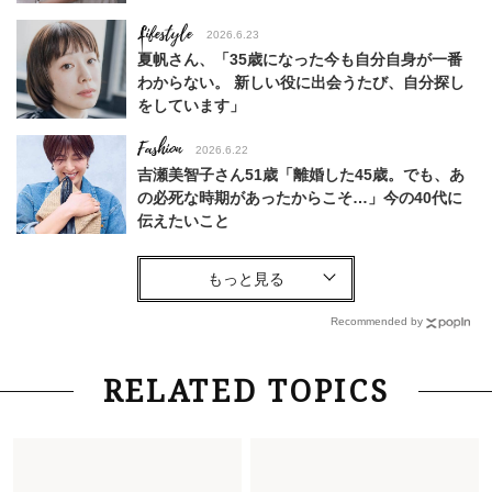
Lifestyle
2026.6.23
夏帆さん、「35歳になった今も自分自身が一番
わからない。 新しい役に出会うたび、自分探し
をしています」
Fashion
2026.6.22
吉瀬美智子さん51歳「離婚した45歳。でも、あ
の必死な時期があったからこそ…」今の40代に
伝えたいこと
Fashion
2026.8.6
【40代コンサバ派】白Tシャツは「パール×ゴー
ルドアクセ」を合わせるのが正解！〈大野真理子
Recommended by
さん×佐藤佳菜子さん〉
Lifestyle
2026.7.29
RELATED TOPICS
「お若いですね」は褒め言葉？“若い＝美しい”と
錯覚させる社会の危うさ【上野千鶴子のジェンダ
ーレス連載22】