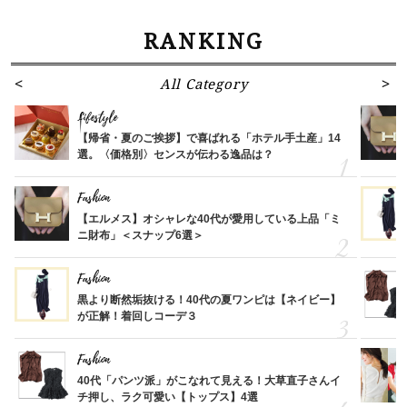
RANKING
All Category
Lifestyle
【帰省・夏のご挨拶】で喜ばれる「ホテル手土産」14
選。〈価格別〉センスが伝わる逸品は？
Fashion
【エルメス】オシャレな40代が愛用している上品「ミ
ニ財布」＜スナップ6選＞
Fashion
黒より断然垢抜ける！40代の夏ワンピは【ネイビー】
が正解！着回しコーデ３
Fashion
40代「パンツ派」がこなれて見える！大草直子さんイ
チ押し、ラク可愛い【トップス】4選