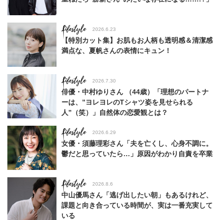
Lifestyle
2026.6.23
【特別カット集】お肌もお人柄も透明感＆清潔感
満点な、夏帆さんの表情にキュン！
Lifestyle
2026.7.30
俳優・中村ゆりさん （44歳）「理想のパートナ
ーは、”ヨレヨレのTシャツ姿を見せられる
人”（笑）」自然体の恋愛観とは？
Lifestyle
2026.6.29
女優・須藤理彩さん「夫を亡くし、心身不調に。
鬱だと思っていたら…」原因がわかり自責を卒業
Lifestyle
2026.8.6
中山優馬さん「逃げ出したい朝」もあるけれど、
課題と向き合っている時間が、実は一番充実して
いる