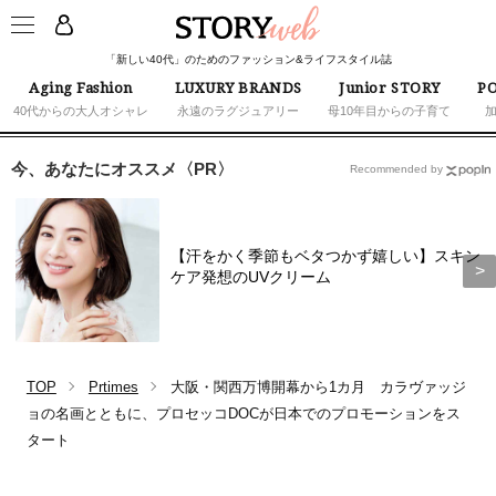
「新しい40代」のためのファッション&ライフスタイル誌
Aging Fashion
LUXURY BRANDS
Junior STORY
PO
40代からの大人オシャレ
永遠のラグジュアリー
母10年目からの子育て
今、あなたにオススメ〈PR〉
Recommended by
【汗をかく季節もベタつかず嬉しい】スキン
ケア発想のUVクリーム
TOP
Prtimes
大阪・関西万博開幕から1カ月 カラヴァッジ
ョの名画とともに、プロセッコDOCが日本でのプロモーションをス
タート