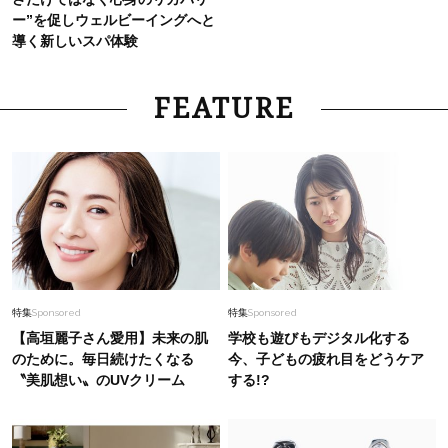
ー”を促しウェルビーイングへと
導く新しいスパ体験
FEATURE
特集
Sponsored
特集
Sponsored
【高垣麗子さん愛用】未来の肌
学校も遊びもデジタル化する
のために。毎日続けたくなる
今、子どもの疲れ目をどうケア
〝美肌想い〟のUVクリーム
する!?