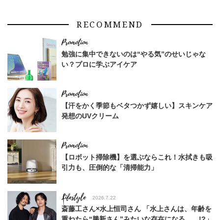
RECOMMEND
勉強に集中できないのは“やる気”のせいじゃな
い？プロに学ぶアイケア
【汗をかく季節もベタつかず嬉しい】スキンケア
発想のUVクリーム
【ロボット掃除機】を選ぶならこれ！水拭きも吸
引力も、圧倒的な「清掃能力」
Lifestyle
2026.7.22
斎藤工さん×水上恒司さん 「水上さんは、年齢を
重ねたら“勝新さん”みたいな存在になる……!?」