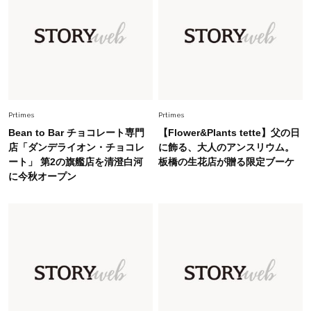
Lifestyle
2026.8.6
26年夏の【開運アクション】は”ひと拭き”習
慣！「金運アップ→トイレ、じゃあ底上げ運
は？」
Lifestyle
2026.5.22
梅宮アンナさん 電撃婚から1年、家族の価値観
を育み中「理想の暮らしよりも今の心地よさを選
Prtimes
Prtimes
んだ」
Bean to Bar チョコレート専門
【Flower&Plants tette】父の日
Fashion
店「ダンデライオン・チョコレ
に飾る、大人のアンスリウム。
2026.6.12
ート」 第2の旗艦店を清澄白河
板橋の生花店が贈る限定ブーケ
中村ゆりさん「40代になり、やっと“仕事以外の
に今秋オープン
幸福感”に目が向いた」ライフスタイルも、服も
Fashion
2026.7.16
白黒でもこんなに華やぐ！40代、夏の「甘めト
ップス×パンツ」コーデ〈3選〉
Fashion
2026.5.29
40代の夏通勤はこれ１着！「きちんと感」も