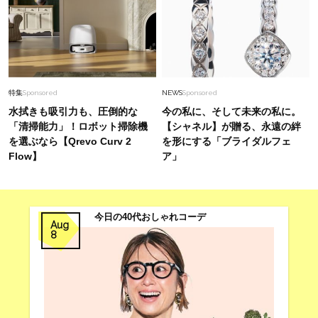
特集
Sponsored
NEWS
Sponsored
水拭きも吸引力も、圧倒的な
今の私に、そして未来の私に。
「清掃能力」！ロボット掃除機
【シャネル】が贈る、永遠の絆
を選ぶなら【Qrevo Curv 2
を形にする「ブライダルフェ
Flow】
ア」
今日の40代おしゃれコーデ
Aug
8