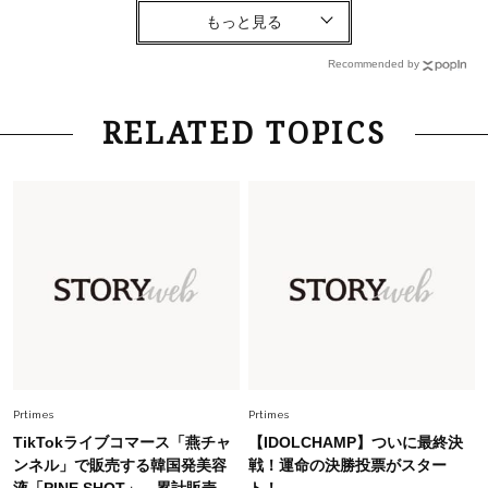
Lifestyle
2026.8.6
26年夏の【開運アクション】は”ひと拭き”習
慣！「金運アップ→トイレ、じゃあ底上げ運
Recommended by
は？」
Fashion
2026.6.12
RELATED TOPICS
中村ゆりさん「40代になり、やっと“仕事以外の
幸福感”に目が向いた」ライフスタイルも、服も
Fashion
2026.5.29
40代の夏通勤はこれ１着！「きちんと感」も
「オシャレ」も整うトレンドトップス〈4選〉
Fashion
2026.7.16
白黒でもこんなに華やぐ！40代、夏の「甘めト
ップス×パンツ」コーデ〈3選〉
Prtimes
Prtimes
TikTokライブコマース「燕チャ
【IDOLCHAMP】ついに最終決
Fashion
ンネル」で販売する韓国発美容
戦！運命の決勝投票がスター
2026.6.26
液「PINE SHOT」、累計販売
ト！