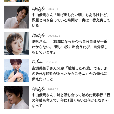
Lifestyle
2026.8.6
中山優馬さん「逃げ出したい朝」もあるけれど、
課題と向き合っている時間が、実は一番充実して
いる
Lifestyle
2026.6.23
夏帆さん、「35歳になった今も自分自身が一番
わからない。 新しい役に出会うたび、自分探し
をしています」
Fashion
2026.6.22
吉瀬美智子さん51歳「離婚した45歳。でも、あ
の必死な時期があったからこそ…」今の40代に
伝えたいこと
Lifestyle
2026.8.6
中山優馬さん、姉と話し合って始めた親孝行「親
の年齢も考えて、年に1回くらいは何かしなきゃ
なって」