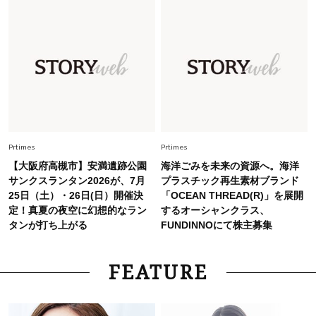
Fashion
2026.7.2
【40代夏コーデ】猛暑でも快適＆上品に！体型
カバーも叶う厳選アイテム〈13選〉
Fashion
2026.7.27
どんな顔タイプにも合う！40代にカジュアルす
ぎない【キャップ＆ハット】4選
Prtimes
Prtimes
【大阪府高槻市】安満遺跡公園
海洋ごみを未来の資源へ。海洋
サンクスランタン2026が、7月
プラスチック再生素材ブランド
25日（土）・26日(日）開催決
「OCEAN THREAD(R)」を展開
定！真夏の夜空に幻想的なラン
するオーシャンクラス、
タンが打ち上がる
FUNDINNOにて株主募集
FEATURE