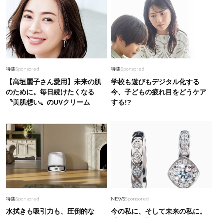
特集
Sponsored
特集
Sponsored
【高垣麗子さん愛用】未来の肌
学校も遊びもデジタル化する
のために。毎日続けたくなる
今、子どもの疲れ目をどうケア
〝美肌想い〟のUVクリーム
する!?
特集
Sponsored
NEWS
Sponsored
水拭きも吸引力も、圧倒的な
今の私に、そして未来の私に。