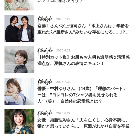
い？プロに学ぶアイケア
Lifestyle
2026.7.22
斎藤工さん×水上恒司さん 「水上さんは、年齢を
重ねたら“勝新さん”みたいな存在になる……!?」
Lifestyle
2026.6.23
【特別カット集】お肌もお人柄も透明感＆清潔感
満点な、夏帆さんの表情にキュン！
Lifestyle
2026.7.30
俳優・中村ゆりさん （44歳）「理想のパートナ
ーは、”ヨレヨレのTシャツ姿を見せられる
人”（笑）」自然体の恋愛観とは？
Lifestyle
2026.6.29
女優・須藤理彩さん「夫を亡くし、心身不調に。
鬱だと思っていたら…」原因がわかり自責を卒業