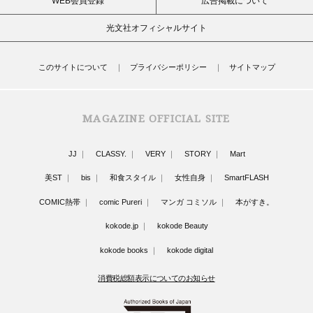
WEB会員登録
広告掲載について
光文社オフィシャルサイト
このサイトについて
プライバシーポリシー
サイトマップ
MAGAZINE OFFICIAL SITE
JJ
CLASSY.
VERY
STORY
Mart
美ST
bis
和食スタイル
女性自身
SmartFLASH
COMIC熱帯
comic Pureri
マンガ コミソル
本がすき。
kokode.jp
kokode Beauty
kokode books
kokode digital
消費税総額表示についてのお知らせ