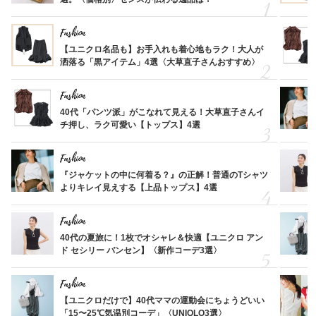
Fashion
【ユニクロ名品も】お手入れも着心地もラク！大人が
洒落る「黒アイテム」4選〈大草直子さんおすすめ〉
Fashion
40代「パンツ派」がこなれて見える！大草直子さんイ
チ押し、ラク可愛い【トップス】4選
Fashion
『ジャケットの中に何着る？』の正解！普通のTシャツ
よりキレイ見えする【上品トップス】4選
Fashion
40代の夏旅に！1枚でオシャレ＆快適【ユニクロ アン
ド セシリー バンセン】〈新作コーデ3選〉
Fashion
【ユニクロだけで】40代ママの運動会にちょうどいい
「15〜25℃気温別コーデ」〈UNIQLO3選〉