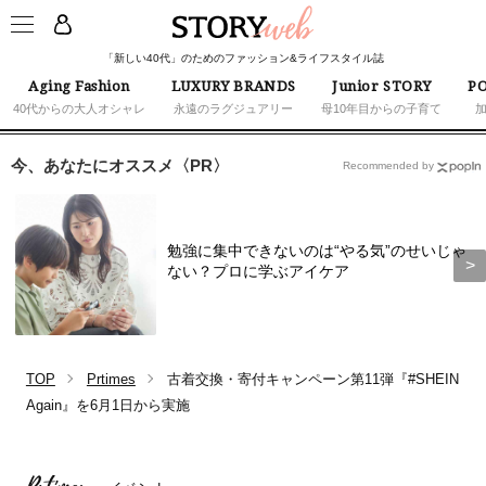
「新しい40代」のためのファッション&ライフスタイル誌
Aging Fashion
LUXURY BRANDS
Junior STORY
PO
40代からの大人オシャレ
永遠のラグジュアリー
母10年目からの子育て
今、あなたにオススメ〈PR〉
Recommended by
勉強に集中できないのは“やる気”のせいじゃ
ない？プロに学ぶアイケア
TOP
Prtimes
古着交換・寄付キャンペーン第11弾『#SHEIN
Again』を6月1日から実施