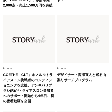
初夏はこれさえあれば！40代は【淡色ワンピ】
2,000点・売上1,500万円を突破
で即涼しげ＆上品見え〈3選〉
Fashion
2026.5.29
今、40代の「メガネ＆サングラス」のトレンド
に更新あり！“黒ぶち以外”が新定番に
Fashion
2026.8.5
オシャレ40代の【ワンピ＆オールインワン】最
旬着こなし3選。地味見え回避のコツは「バッグ
選び」！
Prtimes
Prtimes
Fashion
2026.7.9
GOETHE「GLT」ホノルルトラ
デザイナー・深澤直人と巡る山
スタイリストが本気で推す！40代がほどよく華
イアストン挑戦者のコンディシ
梨リサーチプログラム
やぐ【甘め黒アイテム】3選
ョニングを支援。デンキバリブ
ラシ(R)がトライアスロン参加者
へのサポート開始から4年目、初
Fashion
2026.7.25
の密着動画を公開
26年夏は「小ぶり」が大流行中！人と被らない
【最旬かごバッグ】6選