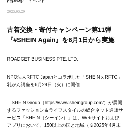
Prtimes
イベント
2025.05.29
古着交換・寄付キャンペーン第11弾
『#SHEIN Again』を6月1日から実施
ROADGET BUSINESS PTE. LTD.
NPO法人RFTC Japanとコラボした「SHEIN x RFTC」
乳がん講座を6月24日（火）に開催
ママとパパに贈る「ジェンダーレ
人気の40代髪型・ヘア
SHEIN Group（https://www.sheingroup.com/）が展開
ス学」
タログ
するファッション＆ライフスタイルの総合ネット通販サ
ービス「SHEIN（シーイン）」は、Webサイトおよび
アプリにおいて、150以上の国と地域（※2025年4月末