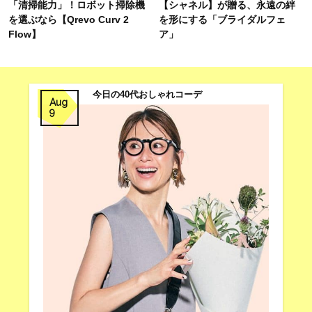
「清掃能力」！ロボット掃除機
【シャネル】が贈る、永遠の絆
を選ぶなら【Qrevo Curv 2
を形にする「ブライダルフェ
Flow】
ア」
今日の40代おしゃれコーデ
Aug
9