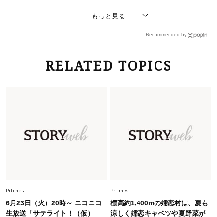
Lifestyle
2026.7.29
「お若いですね」は褒め言葉？“若い＝美しい”と
錯覚させる社会の危うさ【上野千鶴子のジェンダ
Recommended by
ーレス連載22】
Lifestyle
2026.8.6
RELATED TOPICS
26年夏の【開運アクション】は”ひと拭き”習
慣！「金運アップ→トイレ、じゃあ底上げ運
は？」
Fashion
2026.6.12
中村ゆりさん「40代になり、やっと“仕事以外の
幸福感”に目が向いた」ライフスタイルも、服も
Fashion
2026.5.29
40代の夏通勤はこれ１着！「きちんと感」も
「オシャレ」も整うトレンドトップス〈4選〉
Prtimes
Prtimes
6月23日（火）20時～ ニコニコ
標高約1,400mの嬬恋村は、夏も
Fashion
生放送「サテライト！（仮）
涼しく嬬恋キャベツや夏野菜が
2026.7.16