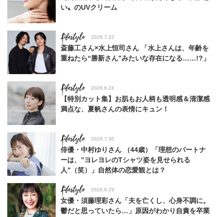
い〟のUVクリーム
Lifestyle
2026.7.22
斎藤工さん×水上恒司さん 「水上さんは、年齢を
重ねたら“勝新さん”みたいな存在になる……!?」
Lifestyle
2026.6.23
【特別カット集】お肌もお人柄も透明感＆清潔感
満点な、夏帆さんの表情にキュン！
Lifestyle
2026.7.30
俳優・中村ゆりさん （44歳）「理想のパートナ
ーは、”ヨレヨレのTシャツ姿を見せられる
人”（笑）」自然体の恋愛観とは？
Lifestyle
2026.6.29
女優・須藤理彩さん「夫を亡くし、心身不調に。
鬱だと思っていたら…」原因がわかり自責を卒業