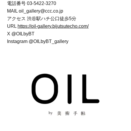
電話番号 03-5422-3270
MAIL oil_gallery@ccc.co.jp
アクセス 渋谷駅ハチ公口徒歩5分
URL
https://oil-gallery.bijutsutecho.com/
X @OILbyBT
Instagram @OILbyBT_gallery