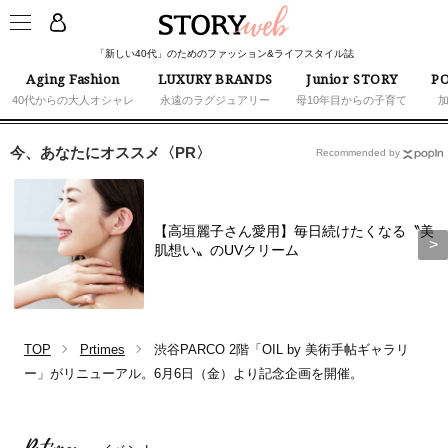
「新しい40代」のためのファッション&ライフスタイル誌
Aging Fashion
LUXURY BRANDS
Junior STORY
PO
40代からの大人オシャレ
永遠のラグジュアリー
母10年目からの子育て
今、あなたにオススメ〈PR〉
Recommended by
【高垣麗子さん愛用】毎日続けたくなる〝美
肌想い〟のUVクリーム
TOP
Prtimes
渋谷PARCO 2階「OIL by 美術手帖ギャラリ
ー」がリニューアル。6月6日（金）より記念企画を開催。