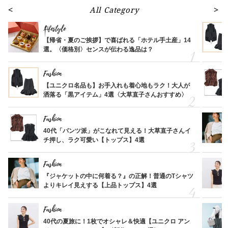
All Category
Lifestyle
【帰省・夏のご挨拶】で喜ばれる「ホテル手土産」14
選。〈価格別〉センスが伝わる逸品は？
Fashion
【ユニクロ名品も】お手入れも着心地もラク！大人が
洒落る「黒アイテム」4選〈大草直子さんおすすめ〉
Fashion
40代「パンツ派」がこなれて見える！大草直子さんイ
チ押し、ラク可愛い【トップス】4選
Fashion
『ジャケットの中に何着る？』の正解！普通のTシャツ
よりキレイ見えする【上品トップス】4選
Fashion
40代の夏旅に！1枚でオシャレ＆快適【ユニクロ アン