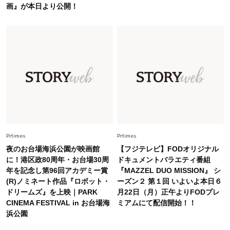
やぐ【甘め黒アイテム】3選
画』が本日より公開！
Fashion
2026.7.25
26年夏は「小ぶり」が大流行中！人と被らない
【最旬かごバッグ】6選
Fashion
2026.7.2
【40代夏コーデ】猛暑でも快適＆上品に！体型
カバーも叶う厳選アイテム〈13選〉
Prtimes
Prtimes
夜のお台場海浜公園が映画館
【フジテレビ】FODオリジナル
に！港区政80周年・お台場30周
ドキュメントバラエティ番組
年を記念し第96回アカデミー賞
『MAZZEL DUO MISSION』 シ
(R)ノミネート作品『ロボット・
ーズン２ 第１回 いよいよ本日６
ドリームズ』を上映｜PARK
月22日（月）正午よりFODプレ
CINEMA FESTIVAL in お台場海
ミアムにて配信開始！！
浜公園