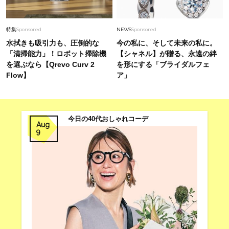
特集
Sponsored
NEWS
Sponsored
水拭きも吸引力も、圧倒的な
今の私に、そして未来の私に。
「清掃能力」！ロボット掃除機
【シャネル】が贈る、永遠の絆
を選ぶなら【Qrevo Curv 2
を形にする「ブライダルフェ
Flow】
ア」
今日の40代おしゃれコーデ
Aug
9