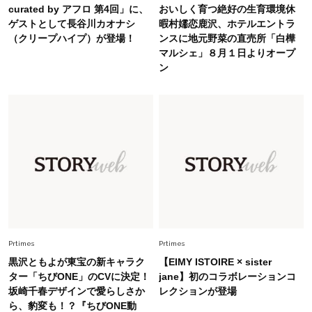
curated by アフロ 第4回」に、
おいしく育つ絶好の生育環境休
白黒でもこんなに華やぐ！40代、夏の「甘めト
ゲストとして長谷川カオナシ
暇村嬬恋鹿沢、ホテルエントラ
ップス×パンツ」コーデ〈3選〉
（クリープハイプ）が登場！
ンスに地元野菜の直売所「白樺
マルシェ」８月１日よりオープ
Fashion
ン
2026.6.26
初夏はこれさえあれば！40代は【淡色ワンピ】
で即涼しげ＆上品見え〈3選〉
Fashion
2026.5.29
今、40代の「メガネ＆サングラス」のトレンド
に更新あり！“黒ぶち以外”が新定番に
Fashion
2026.8.5
オシャレ40代の【ワンピ＆オールインワン】最
旬着こなし3選。地味見え回避のコツは「バッグ
Prtimes
Prtimes
選び」！
黒沢ともよが東宝の新キャラク
【EIMY ISTOIRE × sister
ター「ちびONE」のCVに決定！
jane】初のコラボレーションコ
Fashion
2026.7.9
坂崎千春デザインで愛らしさか
レクションが登場
スタイリストが本気で推す！40代がほどよく華
ら、豹変も！？『ちびONE動