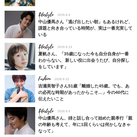
Lifestyle
2026.8.6
中山優馬さん「逃げ出したい朝」もあるけれど、
課題と向き合っている時間が、実は一番充実して
いる
Lifestyle
2026.6.23
夏帆さん、「35歳になった今も自分自身が一番
わからない。 新しい役に出会うたび、自分探し
をしています」
Fashion
2026.6.22
吉瀬美智子さん51歳「離婚した45歳。でも、あ
の必死な時期があったからこそ…」今の40代に
伝えたいこと
Lifestyle
2026.8.6
中山優馬さん、姉と話し合って始めた親孝行「親
の年齢も考えて、年に1回くらいは何かしなきゃ
なって」