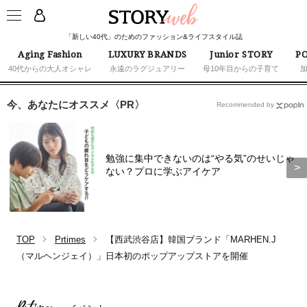
「新しい40代」のためのファッション&ライフスタイル誌
Aging Fashion
LUXURY BRANDS
Junior STORY
PO
40代からの大人オシャレ
永遠のラグジュアリー
母10年目からの子育て
今、あなたにオススメ〈PR〉
Recommended by
勉強に集中できないのは“やる気”のせいじゃ
ない？プロに学ぶアイケア
TOP
Prtimes
【西武渋谷店】韓国ブランド「MARHEN.J
（マルヘンジェイ）」日本初のポップアップストアを開催