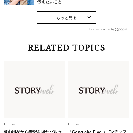
伝えたいこと
Fashion
2026.8.6
【40代コンサバ派】白Tシャツは「パール×ゴー
ルドアクセ」を合わせるのが正解！〈大野真理子
Recommended by
さん×佐藤佳菜子さん〉
Lifestyle
2026.7.29
RELATED TOPICS
「お若いですね」は褒め言葉？“若い＝美しい”と
錯覚させる社会の危うさ【上野千鶴子のジェンダ
ーレス連載22】
Lifestyle
2026.8.6
26年夏の【開運アクション】は”ひと拭き”習
慣！「金運アップ→トイレ、じゃあ底上げ運
は？」
Fashion
2026.6.12
中村ゆりさん「40代になり、やっと“仕事以外の
幸福感”に目が向いた」ライフスタイルも、服も
Prtimes
Prtimes
登山用品から着想を得たバルセ
「Gong cha Five（ゴンチャフ