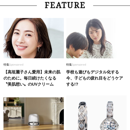
FEATURE
特集
Sponsored
特集
Sponsored
【高垣麗子さん愛用】未来の肌
学校も遊びもデジタル化する
のために。毎日続けたくなる
今、子どもの疲れ目をどうケア
〝美肌想い〟のUVクリーム
する!?