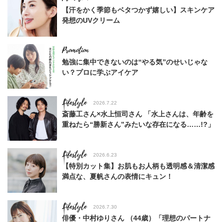
【汗をかく季節もベタつかず嬉しい】スキンケア
発想のUVクリーム
勉強に集中できないのは“やる気”のせいじゃな
い？プロに学ぶアイケア
Lifestyle
2026.7.22
斎藤工さん×水上恒司さん 「水上さんは、年齢を
重ねたら“勝新さん”みたいな存在になる……!?」
Lifestyle
2026.6.23
【特別カット集】お肌もお人柄も透明感＆清潔感
満点な、夏帆さんの表情にキュン！
Lifestyle
2026.7.30
俳優・中村ゆりさん （44歳）「理想のパートナ