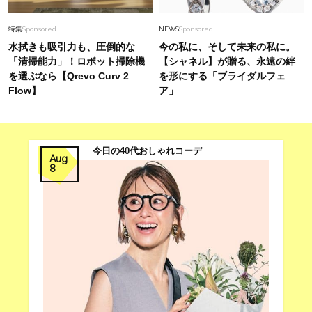
特集
Sponsored
NEWS
Sponsored
水拭きも吸引力も、圧倒的な
今の私に、そして未来の私に。
「清掃能力」！ロボット掃除機
【シャネル】が贈る、永遠の絆
を選ぶなら【Qrevo Curv 2
を形にする「ブライダルフェ
Flow】
ア」
今日の40代おしゃれコーデ
Aug
8