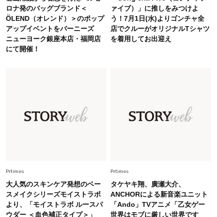
Fashion
ロナ発のバッグブランド＜
ァイブ）」に推しをみつけよ
2026.7.16
ÖLEND（オレンド）＞のポップ
う！7月1日(水)よりゴンチャ全
白黒でもこんなに華やぐ！40代、夏の「甘めト
アップイベントをバーニーズ
店でクルーがオリジナルTシャツ
ップス×パンツ」コーデ〈3選〉
ニューヨーク銀座本店・福岡店
を着用してお出迎え
にて開催！
Fashion
2026.5.29
40代の夏通勤はこれ１着！「きちんと感」も
「オシャレ」も整うトレンドトップス〈4選〉
Fashion
2026.5.29
今、40代の「メガネ＆サングラス」のトレンド
に更新あり！“黒ぶち以外”が新定番に
Fashion
2026.8.5
オシャレ40代の【ワンピ＆オールインワン】最
Prtimes
Prtimes
旬着こなし3選。地味見え回避のコツは「バッグ
大人気のスキンケア発想のベー
タケヤキ翔、廣瀬大介、
選び」！
スメイクシリーズモイストラボ
ANCHORによる新音楽ユニット
より、「モイストラボ ルースパ
「Ando」TVアニメ「乙女ゲー
Fashion
2026.7.31
ウダー ＜血色補正タイプ＞」
世界はモブに厳しい世界です