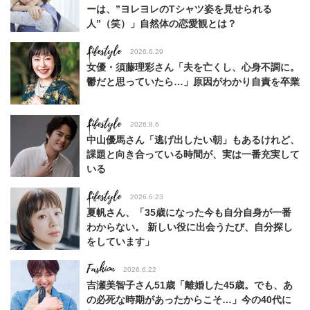
ーは、”ヨレヨレのTシャツ姿を見せられる
人”（笑）」自然体の恋愛観とは？
Lifestyle
2026.6.29
女優・須藤理彩さん「夫を亡くし、心身不調に。
鬱だと思っていたら…」原因がわかり自責を卒業
Lifestyle
2026.8.6
中山優馬さん「逃げ出したい朝」もあるけれど、
課題と向き合っている時間が、実は一番充実して
いる
Lifestyle
2026.6.23
夏帆さん、「35歳になった今も自分自身が一番
わからない。 新しい役に出会うたび、自分探し
をしています」
Fashion
2026.6.22
吉瀬美智子さん51歳「離婚した45歳。でも、あ
の必死な時期があったからこそ…」今の40代に