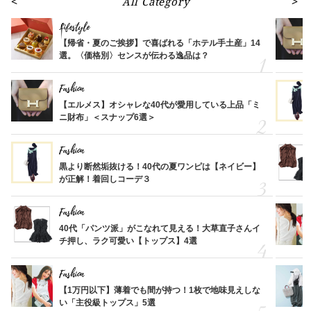
All Category
Lifestyle
【帰省・夏のご挨拶】で喜ばれる「ホテル手土産」14
選。〈価格別〉センスが伝わる逸品は？
Fashion
【エルメス】オシャレな40代が愛用している上品「ミ
ニ財布」＜スナップ6選＞
Fashion
黒より断然垢抜ける！40代の夏ワンピは【ネイビー】
が正解！着回しコーデ３
Fashion
40代「パンツ派」がこなれて見える！大草直子さんイ
チ押し、ラク可愛い【トップス】4選
Fashion
【1万円以下】薄着でも間が持つ！1枚で地味見えしな
い「主役級トップス」5選