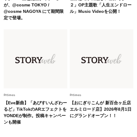
【40代のTシャツコーデ】超ビッグサイズ×きれ
が、@cosme TOKYO /
２」OP主題歌「人生エンドロー
いめハーフパンツでモードに昇華
@cosme NAGOYA にて期間限
ル」Music Videoを公開！
定で登場。
Fashion
2026.7.9
スタイリストが本気で推す！40代がほどよく華
やぐ【甘め黒アイテム】3選
Fashion
2026.7.25
26年夏は「小ぶり」が大流行中！人と被らない
【最旬かごバッグ】6選
Prtimes
Prtimes
【Eve新曲】「あびすいんざわー
【おにぎりこんが 新百合ヶ丘店
るど」TikTokのARエフェクトを
エルミロード店】2026年8月1日
YONDEが制作。投稿キャンペー
にグランドオープン！！
ンも開催