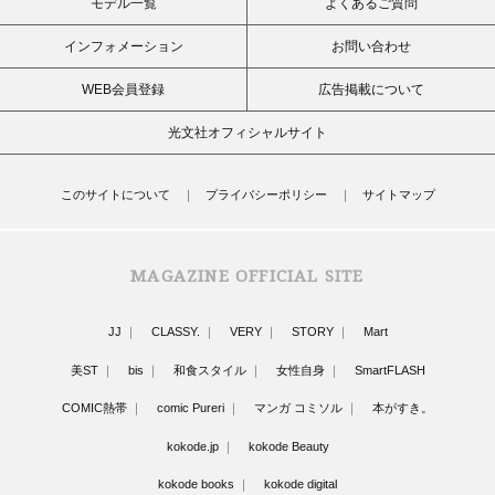
モデル一覧
よくあるご質問
インフォメーション
お問い合わせ
WEB会員登録
広告掲載について
光文社オフィシャルサイト
このサイトについて
プライバシーポリシー
サイトマップ
MAGAZINE OFFICIAL SITE
JJ
CLASSY.
VERY
STORY
Mart
美ST
bis
和食スタイル
女性自身
SmartFLASH
COMIC熱帯
comic Pureri
マンガ コミソル
本がすき。
kokode.jp
kokode Beauty
kokode books
kokode digital