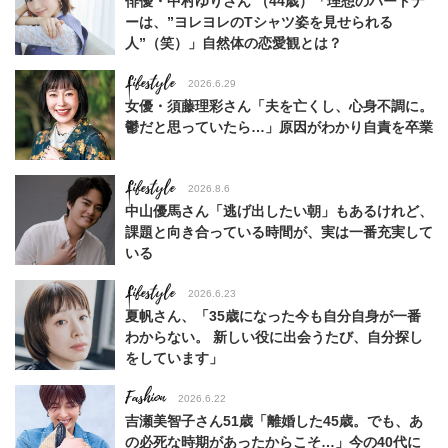
俳優・中村ゆりさん （44歳）「理想のパートナ
ーは、”ヨレヨレのTシャツ姿を見せられる
人”（笑）」自然体の恋愛観とは？
Lifestyle
2026.6.29
女優・須藤理彩さん「夫を亡くし、心身不調に。
鬱だと思っていたら…」原因がわかり自責を卒業
Lifestyle
2026.8.6
中山優馬さん「逃げ出したい朝」もあるけれど、
課題と向き合っている時間が、実は一番充実して
いる
Lifestyle
2026.6.23
夏帆さん、「35歳になった今も自分自身が一番
わからない。 新しい役に出会うたび、自分探し
をしています」
Fashion
2026.6.22
吉瀬美智子さん51歳「離婚した45歳。でも、あ
の必死な時期があったからこそ…」今の40代に