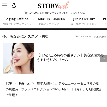
「新しい40代」のためのファッション&ライフスタイル誌
Aging Fashion
LUXURY BRANDS
Junior STORY
PO
40代からの大人オシャレ
永遠のラグジュアリー
母10年目からの子育て
今、あなたにオススメ〈PR〉
Recommended by
【日焼け止め特有の重さナシ】美容液感覚の
うるおうUVクリーム
TOP
Prtimes
毎年大好評！ホテルニューオータニ博多の夏
の風物詩「フラッペコレクション2025」6月16日（月）より期間限定
で登場！