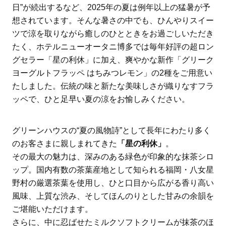
日”が続出するなど、2025年の夏は例年以上の猛暑が予
想されています。そんな暑さの中でも、ひんやりスイー
ツで涼を取りながら癒しのひとときをお過ごしいただき
たく、ホテルニューオータニ博多では毎年好評の超ロン
グセラー「星の利休」に加え、爽やかな新作「グリーク
ヨーグルトフラッペ はちみつレモン」の2種をご用意い
たしました。伝統の味と新たな美味しさが織りなすフラ
ッペで、ひと足早い夏の涼をお愉しみください。
グリーンハウスの“夏の風物詩”として長年にわたり多く
のお客さまに親しまれてきた
「星の利休」
。
その最大の魅力は、深みのある緑色が印象的な抹茶シロ
ップ。国内有数の茶葉産地として知られる福岡・八女星
野村の厳選茶葉を使用し、ひと口目から広がる香り高い
風味、上質な渋み、そしてほんのりとした甘みの余韻を
ご堪能いただけます。
さらに、中に忍ばせたミルクソフトクリームが抹茶のほ