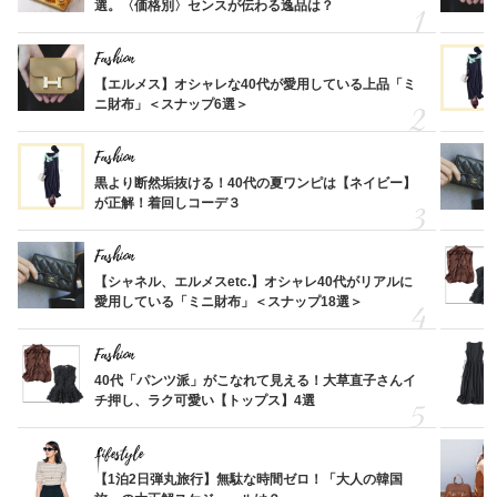
選。〈価格別〉センスが伝わる逸品は？
Fashion
【エルメス】オシャレな40代が愛用している上品「ミ
ニ財布」＜スナップ6選＞
Fashion
黒より断然垢抜ける！40代の夏ワンピは【ネイビー】
が正解！着回しコーデ３
Fashion
【シャネル、エルメスetc.】オシャレ40代がリアルに
愛用している「ミニ財布」＜スナップ18選＞
Fashion
40代「パンツ派」がこなれて見える！大草直子さんイ
チ押し、ラク可愛い【トップス】4選
Lifestyle
【1泊2日弾丸旅行】無駄な時間ゼロ！「大人の韓国