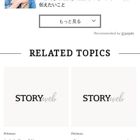
伝えたいこと
Fashion
2026.8.6
【40代コンサバ派】白Tシャツは「パール×ゴー
ルドアクセ」を合わせるのが正解！〈大野真理子
Recommended by
さん×佐藤佳菜子さん〉
Lifestyle
2026.7.29
RELATED TOPICS
「お若いですね」は褒め言葉？“若い＝美しい”と
錯覚させる社会の危うさ【上野千鶴子のジェンダ
ーレス連載22】
Lifestyle
2026.8.6
26年夏の【開運アクション】は”ひと拭き”習
慣！「金運アップ→トイレ、じゃあ底上げ運
は？」
Lifestyle
2026.5.22
梅宮アンナさん 電撃婚から1年、家族の価値観
を育み中「理想の暮らしよりも今の心地よさを選
Prtimes
Prtimes
んだ」