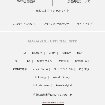
WEB会員登録
広告掲載について
光文社オフィシャルサイト
このサイトについて
プライバシーポリシー
サイトマップ
MAGAZINE OFFICIAL SITE
JJ
CLASSY.
VERY
STORY
Mart
美ST
bis
和食スタイル
女性自身
SmartFLASH
COMIC熱帯
comic Pureri
マンガ コミソル
本がすき。
kokode.jp
kokode Beauty
kokode books
kokode digital
消費税総額表示についてのお知らせ