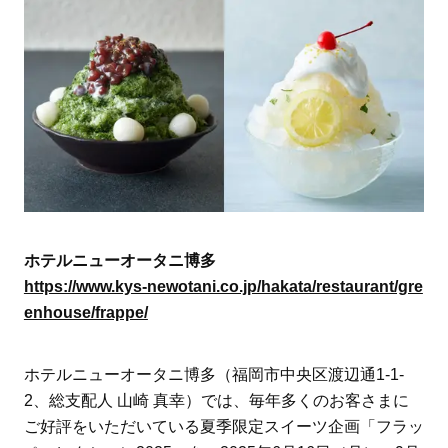
ホテルニューオータニ博多
https://www.kys-newotani.co.jp/hakata/restaurant/gre
enhouse/frappe/
ホテルニューオータニ博多（福岡市中央区渡辺通1-1-
2、総支配人 山崎 真幸）では、毎年多くのお客さまに
ご好評をいただいている夏季限定スイーツ企画「フラッ