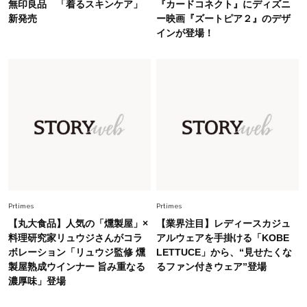
無印良品 「着るスキンケア」
『カードコネクト』にディズニ
Fashion
新発売
ー映画『ズートピア２』のデザ
2026.6.12
インが登場！
中村ゆりさん「40代になり、やっと“仕事以外の
幸福感”に目が向いた」ライフスタイルも、服も
Fashion
2026.7.16
白黒でもこんなに華やぐ！40代、夏の「甘めト
ップス×パンツ」コーデ〈3選〉
Fashion
2026.5.29
40代の夏通勤はこれ１着！「きちんと感」も
「オシャレ」も整うトレンドトップス〈4選〉
Prtimes
Prtimes
【丸大食品】人気の「燻製屋」×
【業界注目】レディースカジュ
Fashion
2026.5.29
料理研究家リュウジさんがコラ
アルウェアを手掛ける「KOBE
今、40代の「メガネ＆サングラス」のトレンド
ボレーション「リュウジ監修 燻
LETTUCE」から、“見せたくな
に更新あり！“黒ぶち以外”が新定番に
製屋熟成ウインナー 旨み重なる
るファン付きウェア”登場
濃厚味」登場
Fashion
2026.8.5