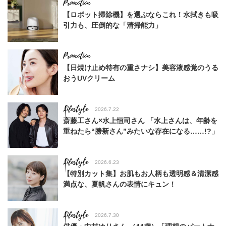
【ロボット掃除機】を選ぶならこれ！水拭きも吸
引力も、圧倒的な「清掃能力」
【日焼け止め特有の重さナシ】美容液感覚のうる
おうUVクリーム
Lifestyle
2026.7.22
斎藤工さん×水上恒司さん 「水上さんは、年齢を
重ねたら“勝新さん”みたいな存在になる……!?」
Lifestyle
2026.6.23
【特別カット集】お肌もお人柄も透明感＆清潔感
満点な、夏帆さんの表情にキュン！
Lifestyle
2026.7.30