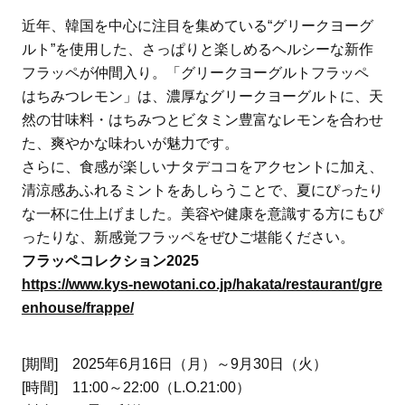
近年、韓国を中心に注目を集めている“グリークヨーグ
ルト”を使用した、さっぱりと楽しめるヘルシーな新作
フラッペが仲間入り。「グリークヨーグルトフラッペ
はちみつレモン」は、濃厚なグリークヨーグルトに、天
然の甘味料・はちみつとビタミン豊富なレモンを合わせ
た、爽やかな味わいが魅力です。
さらに、食感が楽しいナタデココをアクセントに加え、
清涼感あふれるミントをあしらうことで、夏にぴったり
な一杯に仕上げました。美容や健康を意識する方にもぴ
ったりな、新感覚フラッペをぜひご堪能ください。
フラッペコレクション2025
https://www.kys-newotani.co.jp/hakata/restaurant/gre
enhouse/frappe/
[期間] 2025年6月16日（月）～9月30日（火）
[時間] 11:00～22:00（L.O.21:00）