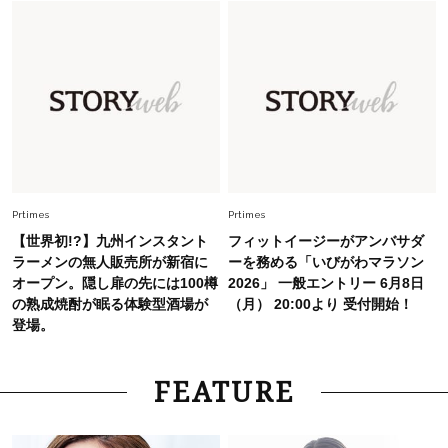
オシャレ40代の【ワンピ＆オールインワン】最
旬着こなし3選。地味見え回避のコツは「バッグ
選び」！
Fashion
2026.7.31
【40代のTシャツコーデ】超ビッグサイズ×きれ
いめハーフパンツでモードに昇華
Fashion
2026.7.9
Prtimes
Prtimes
スタイリストが本気で推す！40代がほどよく華
【世界初!?】九州インスタント
フィットイージーがアンバサダ
やぐ【甘め黒アイテム】3選
ラーメンの無人販売所が新宿に
ーを務める「いびがわマラソン
オープン。隠し扉の先には100樽
2026」 一般エントリー 6月8日
の熟成焼酎が眠る体験型酒場が
（月） 20:00より 受付開始！
登場。
FEATURE