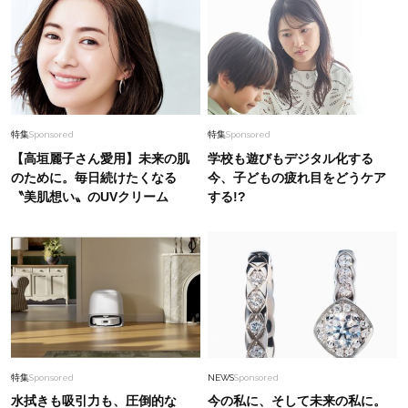
特集
Sponsored
特集
Sponsored
【高垣麗子さん愛用】未来の肌
学校も遊びもデジタル化する
のために。毎日続けたくなる
今、子どもの疲れ目をどうケア
〝美肌想い〟のUVクリーム
する!?
特集
Sponsored
NEWS
Sponsored
水拭きも吸引力も、圧倒的な
今の私に、そして未来の私に。