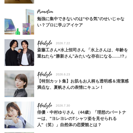
勉強に集中できないのは“やる気”のせいじゃな
い？プロに学ぶアイケア
Lifestyle
2026.7.22
斎藤工さん×水上恒司さん 「水上さんは、年齢を
重ねたら“勝新さん”みたいな存在になる……!?」
Lifestyle
2026.6.23
【特別カット集】お肌もお人柄も透明感＆清潔感
満点な、夏帆さんの表情にキュン！
Lifestyle
2026.7.30
俳優・中村ゆりさん （44歳）「理想のパートナ
ーは、”ヨレヨレのTシャツ姿を見せられる
人”（笑）」自然体の恋愛観とは？