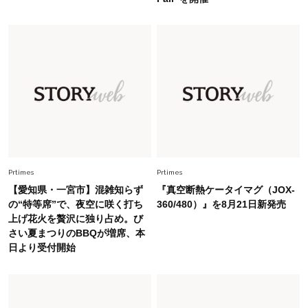
幸福感”に目が向いた」ライフスタイルも、服も
Fashion
2026.7.16
白黒でもこんなに華やぐ！40代、夏の「甘めト
ップス×パンツ」コーデ〈3選〉
Fashion
2026.5.29
40代の夏通勤はこれ１着！「きちんと感」も
「オシャレ」も整うトレンドトップス〈4選〉
Prtimes
Prtimes
Fashion
2026.5.29
【愛知県・一宮市】混雑知らず
『真空断熱ケータイマグ（JOX-
今、40代の「メガネ＆サングラス」のトレンド
の“特等席”で、夜空に咲く打ち
360/480）』を8月21日新発売
に更新あり！“黒ぶち以外”が新定番に
上げ花火を贅沢に独り占め。び
さい夏まつりのBBQが増席、本
日より受付開始
Fashion
2026.8.5
オシャレ40代の【ワンピ＆オールインワン】最
旬着こなし3選。地味見え回避のコツは「バッグ
選び」！