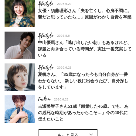
Lifestyle
2026.6.29
女優・須藤理彩さん「夫を亡くし、心身不調に。
鬱だと思っていたら…」原因がわかり自責を卒業
Lifestyle
2026.8.6
中山優馬さん「逃げ出したい朝」もあるけれど、
課題と向き合っている時間が、実は一番充実して
いる
Lifestyle
2026.6.23
夏帆さん、「35歳になった今も自分自身が一番
わからない。 新しい役に出会うたび、自分探し
をしています」
Fashion
2026.6.22
吉瀬美智子さん51歳「離婚した45歳。でも、あ
の必死な時期があったからこそ…」今の40代に
伝えたいこと
Fashion
2026.8.6