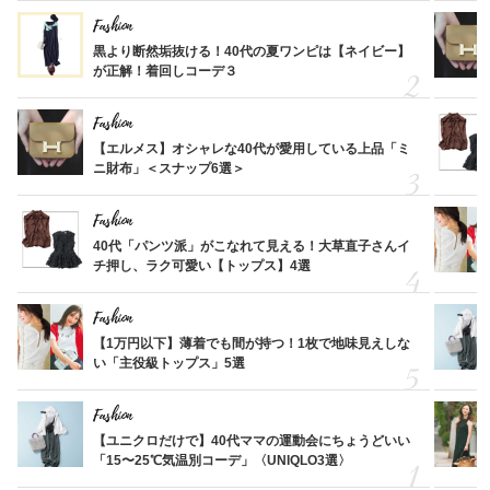
Fashion
黒より断然垢抜ける！40代の夏ワンピは【ネイビー】
が正解！着回しコーデ３
Fashion
【エルメス】オシャレな40代が愛用している上品「ミ
ニ財布」＜スナップ6選＞
Fashion
40代「パンツ派」がこなれて見える！大草直子さんイ
チ押し、ラク可愛い【トップス】4選
Fashion
【1万円以下】薄着でも間が持つ！1枚で地味見えしな
い「主役級トップス」5選
Fashion
【ユニクロだけで】40代ママの運動会にちょうどいい
「15〜25℃気温別コーデ」〈UNIQLO3選〉