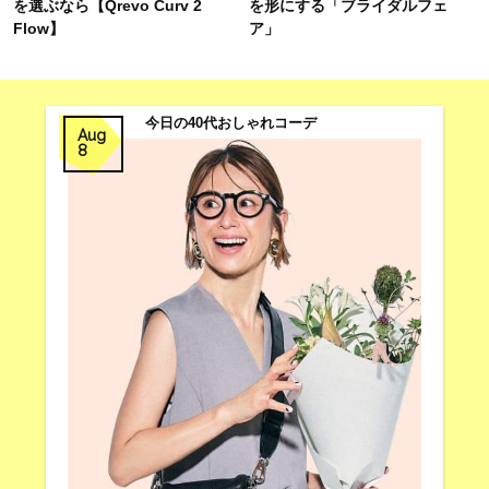
を選ぶなら【Qrevo Curv 2
を形にする「ブライダルフェ
Flow】
ア」
今日の40代おしゃれコーデ
Aug
8