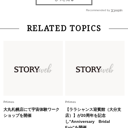
【40代コンサバ派】白Tシャツは「パール×ゴー
ルドアクセ」を合わせるのが正解！〈大野真理子
Recommended by
さん×佐藤佳菜子さん〉
Lifestyle
2026.7.29
RELATED TOPICS
「お若いですね」は褒め言葉？“若い＝美しい”と
錯覚させる社会の危うさ【上野千鶴子のジェンダ
ーレス連載22】
Lifestyle
2026.8.6
26年夏の【開運アクション】は”ひと拭き”習
慣！「金運アップ→トイレ、じゃあ底上げ運
は？」
Lifestyle
2026.5.22
梅宮アンナさん 電撃婚から1年、家族の価値観
を育み中「理想の暮らしよりも今の心地よさを選
Prtimes
Prtimes
んだ」
大丸札幌店にて宇宙体験ワーク
【ララシャンス迎賓館（大分支
Fashion
ショップを開催
店）】が20周年を記念
2026.6.12
し“Anniversary Bridal
中村ゆりさん「40代になり、やっと“仕事以外の
Fair”を開催