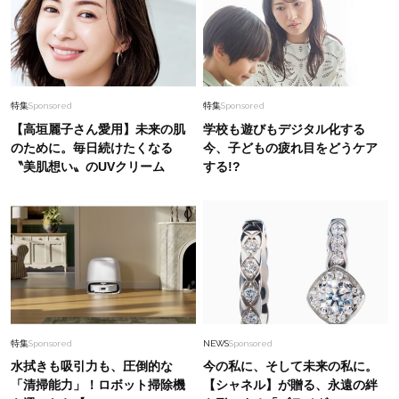
特集
Sponsored
特集
Sponsored
【高垣麗子さん愛用】未来の肌
学校も遊びもデジタル化する
のために。毎日続けたくなる
今、子どもの疲れ目をどうケア
〝美肌想い〟のUVクリーム
する!?
特集
Sponsored
NEWS
Sponsored
水拭きも吸引力も、圧倒的な
今の私に、そして未来の私に。
「清掃能力」！ロボット掃除機
【シャネル】が贈る、永遠の絆