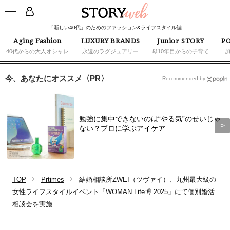
「新しい40代」のためのファッション&ライフスタイル誌
Aging Fashion
LUXURY BRANDS
Junior STORY
PO
40代からの大人オシャレ
永遠のラグジュアリー
母10年目からの子育て
今、あなたにオススメ〈PR〉
Recommended by
勉強に集中できないのは“やる気”のせいじゃ
ない？プロに学ぶアイケア
TOP
Prtimes
結婚相談所ZWEI（ツヴァイ）、九州最大級の
女性ライフスタイルイベント「WOMAN Life博 2025」にて個別婚活
相談会を実施