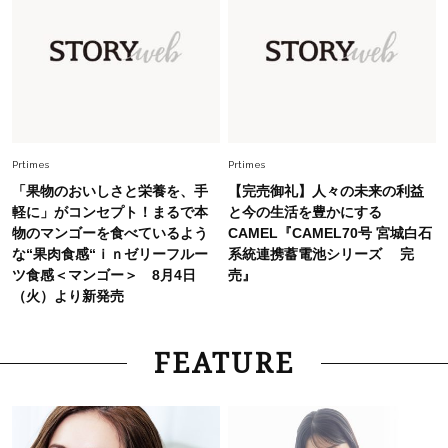
Fashion
2026.7.31
【40代のTシャツコーデ】超ビッグサイズ×きれ
いめハーフパンツでモードに昇華
Fashion
2026.7.9
スタイリストが本気で推す！40代がほどよく華
Prtimes
Prtimes
やぐ【甘め黒アイテム】3選
「果物のおいしさと栄養を、手
【完売御礼】人々の未来の利益
軽に」がコンセプト！まるで本
と今の生活を豊かにする
物のマンゴーを食べているよう
CAMEL『CAMEL70号 宮城白石
な“果肉食感“ｉｎゼリーフルー
系統連携蓄電池シリーズ 完
ツ食感＜マンゴー＞ 8月4日
売』
（火）より新発売
FEATURE