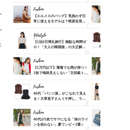
れる名
ス】！秀逸シルエットで体型がキ
んと探す「
レイ見え
Fashion
Fashion
い
てから
【エルメスのバッグ】気負わず日
【1万円以
く」俳
常に使えるモデルは？蛯原友里さ
1枚で地味
思い
んと探す「最旬名品」4選
プス」5選
ル
Lifestyle
Fashion
摘出手
【1泊2日弾丸旅行】無駄な時間ゼ
40代「パ
た
取って
ロ！「大人の韓国旅」の大正解ス
る！大草直
そんな
ケジュールは？
可愛い【ト
い
Fashion
Fashion
カ月め
【1万円以下】薄着でも間が持つ！
40代が1
結婚生
1枚で地味見えしない「主役級トッ
ンを拾わな
プス」5選
Fashion
Fashion
拭き掃
40代「パンツ派」がこなれて見え
40代の【
由は？
る！大草直子さんイチ押し、ラク
を”夏仕様
〉
可愛い【トップス】4選
レイ見えす
Fashion
Fashion
「53
40代が1枚でサマになる「体のライ
26年夏は
婚のリ
ンを拾わない」夏ワンピ＜3選＞
人と被らな
でぶつ
選