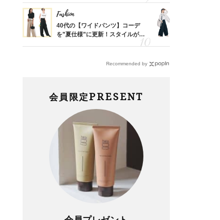
Fashion
Fashion
亡く
40代の【ワイドパンツ】コーデ
〈帰省にも
ってい
を”夏仕様”に更新！スタイルがキ
代「ワイド
を卒業
レイ見えする〈コーデ3選〉
【旅コーデ
Recommended by
PRESENT
会員限定
会員プレゼント