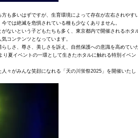
イクリーム】3選
「また買ってきて」と喜ば
品
Beauty
Lifestyle
方も多いはずですが、生育環境によって存在が左右されやす
酷暑の夏こそ40代が使うべき【美
【特別画像集】「亡くなっ
、今では絶滅を危惧されている種も少なくありません。
容液・クリーム】「シワ・たるみ
憧れの気持ちはますます強
ケア」はこれ一つでOK！
優・大和田美帆さん”母との
がないという子どもたちも多く、東京都内で開催されるホタ
出”
Beauty
Lifestyle
人気コンテンツとなっています。
石井美穂さんおすすめ！40代の
【梅宮アンナさん】乳がん
らしさ、尊さ、美しさを訴え、自然保護への意識を高めてい
「お疲れ顔を救う」美容パック
術を経て「残った方の胸も
年より夏イベントの一環として生きたホタルに触れる特別イベン
は？翌朝の肌に自信がもてる
しまいたい」とすら思う──
声もあることを知ってほし
Beauty
Lifestyle
人々がみんな笑顔になれる「天の川蛍祭2025」を開催いたし
黄ぐすみをオフ！40代の美白ケ
梅宮アンナさん、再婚から8
ア、最適解は【角質洗顔】。石井
の心境「お互い20年ぶりの
美穂さんおすすめ名品
活、正直簡単じゃない」
Beauty
Lifestyle
今いちばん垢抜ける「ショートボ
まずはここだけ！「寝室の
ブ」SNAP。人気アラフォー読者達
除」が【総合運】に効く理
がお手本！
〈26年夏の開運アクション
Beauty
Lifestyle
まるで美容液！【ディオール プレ
梅宮アンナさんご夫婦が語る 
ステージ】新クレンザーでうるお
歳と60歳、大人同士の電撃
い艶めくなめらかな素肌へ
アル」周囲が驚くほど本音