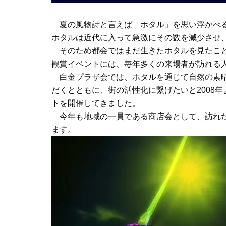
夏の風物詩と言えば「ホタル」を思い浮かべる
ホタルは近代に入って急激にその数を減少させ
そのため都会ではまだ生きたホタルを見たこと
観賞イベントには、毎年多くの来場者が訪れる
白金プラザ会では、ホタルを通じて自然の素晴
だくとともに、街の活性化に繋げたいと2008
トを開催してきました。
今年も地域の一員である商店会として、訪れた
ます。