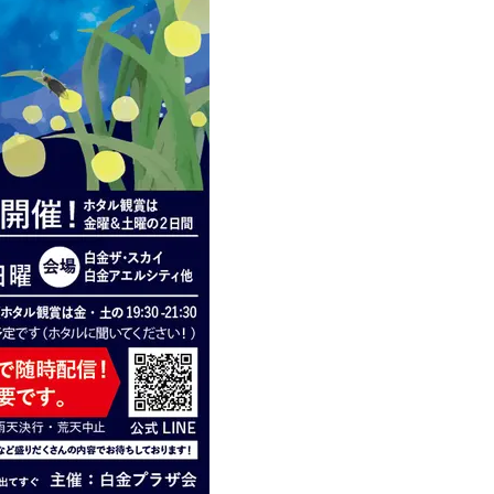
Beauty
Lifestyle
26年夏、石井美穂さん厳選の【美
【帰省・夏のご挨拶】で喜
白アイテム】10選！40代以上は朝
「ホテル手土産」14選。〈
晩の「即効集中ケア」に頼る！
別〉センスが伝わる逸品は
Beauty
Lifestyle
「それどこの？」と褒められる！
【1泊2日弾丸旅行】無駄な
可愛すぎる【YSL】の新作「万能ク
ロ！「大人の韓国旅」の大
リーム」が夏のお守りに
ケジュールは？
Beauty
Lifestyle
40代、翌朝の肌が見違える！夏の
梅宮アンナさん、父・辰夫
「ざらつき・ごわつき」をケアす
相続で学んだこと「親のお
る名品2選〈パック・ミスト〉
は”介護どうする？”から始
です」父・辰夫さんの相続
Beauty
Lifestyle
だこと
40代の透明感を底上げ【毛穴ケ
【特別カット集】中村ゆり
ア】名品3選！石井美穂さん「60本
やわらかな透明感をまとう
以上愛用中」のものも
体の美しさ
Beauty
Lifestyle
「夕方から目力が落ちる…」40代
〈元社長秘書〉内緒で教え
へ！石井美穂さんが推薦【名品ア
盆の帰省手土産5選】東京で