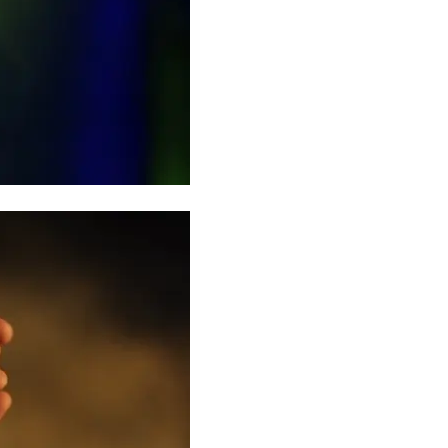
かることも
Beauty
Lifestyle
目元の「深いたるみ＆くぼみ」に
女優・須藤理彩さん「夫を
手応え！プロが選ぶ、話題の名品
し、心身不調に。鬱だと思
〈５選〉
たら…」原因がわかり自責