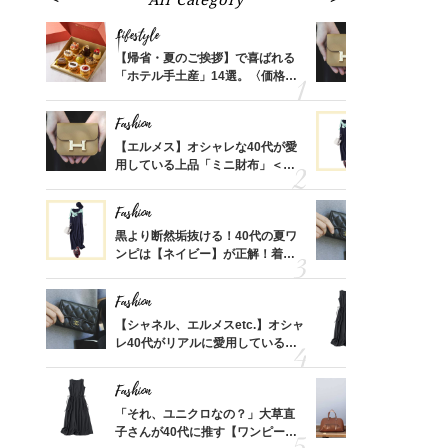
Lifestyle
Fashion
ばれる
【帰省・夏のご挨拶】で喜ばれる
【エルメス
価格
「ホテル手土産」14選。〈価格
用している
？
別〉センスが伝わる逸品は？
ナップ6選
Fashion
Fashion
時間ゼ
【エルメス】オシャレな40代が愛
黒より断然
正解ス
用している上品「ミニ財布」＜ス
ンピは【ネ
ナップ6選＞
しコーデ３
Fashion
Fashion
さんの
黒より断然垢抜ける！40代の夏ワ
【シャネル、
金の話
ンピは【ネイビー】が正解！着回
レ40代が
めるん
しコーデ３
「ミニ財布
で学ん
Fashion
Fashion
さん
【シャネル、エルメスetc.】オシャ
「それ、ユ
、自然
レ40代がリアルに愛用している
子さんが4
「ミニ財布」＜スナップ18選＞
ス】！秀逸
レイ見え
Fashion
Fashion
る【お
「それ、ユニクロなの？」大草直
【エルメス
買える
子さんが40代に推す【ワンピー
常に使える