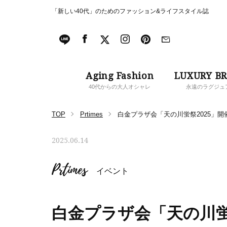
「新しい40代」のためのファッション&ライフスタイル誌
Aging Fashion
LUXURY B
40代からの大人オシャレ
永遠のラグジュ
TOP
Prtimes
白金プラザ会「天の川蛍祭2025」開
2025.06.14
Prtimes
イベント
白金プラザ会「天の川蛍