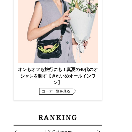
オンもオフも旅行にも！真夏の40代のオ
シャレを制す【きれいめオールインワ
ン】
コーデ一覧を見る
RANKING
All Category
Fa