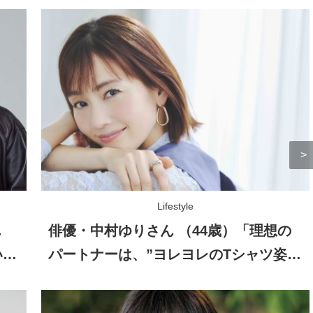
Lifestyle
ん
俳優・中村ゆりさん （44歳）「理想の
いな
パートナーは、”ヨレヨレのTシャツ姿を
見せられる人”（笑）」自然体の恋愛観
とは？