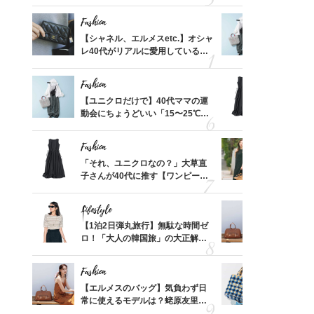
れる名
プス」5選
「ミニ財布
Fashion
Fashion
って始
【シャネル、エルメスetc.】オシャ
【ユニクロ
えて、
レ40代がリアルに愛用している
動会にちょ
ゃなっ
「ミニ財布」＜スナップ18選＞
温別コーデ」
Fashion
Fashion
摘出手
【ユニクロだけで】40代ママの運
「それ、ユ
取って
動会にちょうどいい「15〜25℃気
子さんが4
そんな
温別コーデ」〈UNIQLO3選〉
ス】！秀逸
い
レイ見え
Fashion
Fashion
拭き掃
「それ、ユニクロなの？」大草直
40代が1
由は？
子さんが40代に推す【ワンピー
ンを拾わな
〉
ス】！秀逸シルエットで体型がキ
レイ見え
Lifestyle
Fashion
【スイ
【1泊2日弾丸旅行】無駄な時間ゼ
【エルメス
合間に
ロ！「大人の韓国旅」の大正解ス
常に使える
ヨーグ
ケジュールは？
んと探す「
Fashion
Fashion
カ月め
【エルメスのバッグ】気負わず日
26年夏は
結婚生
常に使えるモデルは？蛯原友里さ
人と被らな
んと探す「最旬名品」4選
選