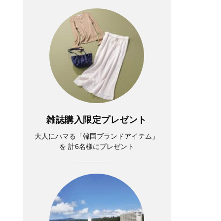
雑誌購入限定プレゼント
大人にハマる「韓国ブランドアイテム」
を 計6名様にプレゼント
Lifestyle
中山優馬さん「逃げ出したい朝」もある
けれど、課題と向き合っている時間が、
実は一番充実している