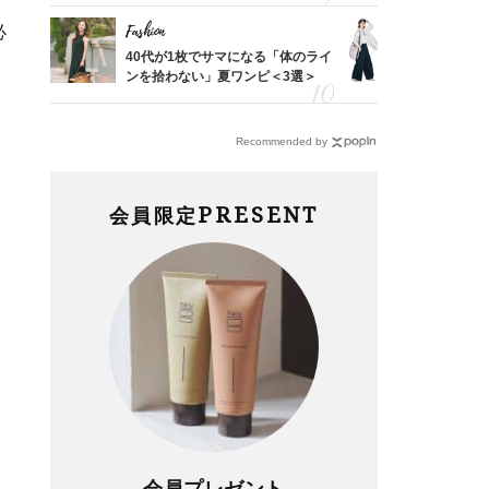
Fashion
Fashion
必
「53
40代が1枚でサマになる「体のライ
〈帰省にも
婚のリ
ンを拾わない」夏ワンピ＜3選＞
代「ワイド
でぶつ
【旅コーデ
Recommended by
PRESENT
会員限定
会員プレゼント