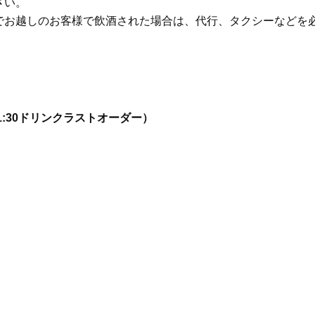
さい。
Beauty
Lifestyle
でお越しのお客様で飲酒された場合は、代行、タクシーなどを
まるで美容液！【ディオール プレ
梅宮アンナさんご夫婦が語る 
ステージ】新クレンザーでうるお
歳と60歳、大人同士の電撃
い艶めくなめらかな素肌へ
アル」周囲が驚くほど本音
かることも
、21:30ドリンクラストオーダー）
）