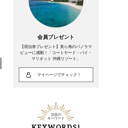
会員プレゼント
【宿泊券プレゼント】美ら海のパノラマ
ビューに感動！「コートヤード・バイ・
マリオット 沖縄リゾート」
マイページでチェック！
Lifestyle
夏帆さん、「35歳になった今も自分自身
が一番わからない。 新しい役に出会う
たび、自分探しをしています」
注目の
キーワード
KEYWORDS!