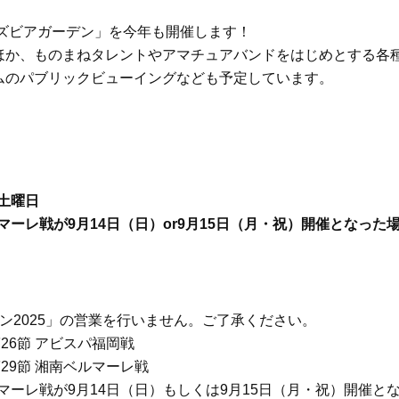
Beauty
Lifestyle
ーズビアガーデン」を今年も開催します！
「それどこの？」と褒められる！
【帰省・夏のご挨拶】で喜
ほか、ものまねタレントやアマチュアバンドをはじめとする各
可愛すぎる【YSL】の新作「万能ク
「ホテル手土産」14選。〈
ムのパブリックビューイングなども予定しています。
リーム」が夏のお守りに
別〉センスが伝わる逸品は
Beauty
Lifestyle
26年夏、石井美穂さん厳選の【美
【1泊2日弾丸旅行】無駄な
白アイテム】10選！40代以上は朝
ロ！「大人の韓国旅」の大
晩の「即効集中ケア」に頼る！
ケジュールは？
Beauty
Lifestyle
・土曜日
40代、翌朝の肌が見違える！夏の
梅宮アンナさん、父・辰夫
マーレ戦が9月14日（日）or9月15日（月・祝）開催となった
「ざらつき・ごわつき」をケアす
相続で学んだこと「親のお
る名品2選〈パック・ミスト〉
は”介護どうする？”から始
です」父・辰夫さんの相続
Beauty
Lifestyle
だこと
40代、顔がオシャレになる「リッ
【特別カット集】中村ゆり
プの色」は【モーブ】一択！大野
やわらかな透明感をまとう
ン2025」の営業を行いません。ご了承ください。
真理子さんおすすめ名品
体の美しさ
26節 アビスパ福岡戦
Beauty
Lifestyle
29節 湘南ベルマーレ戦
「夕方から目力が落ちる…」40代
〈元社長秘書〉内緒で教え
へ！石井美穂さんが推薦【名品ア
盆の帰省手土産5選】東京で
マーレ戦が9月14日（日）もしくは9月15日（月・祝）開催と