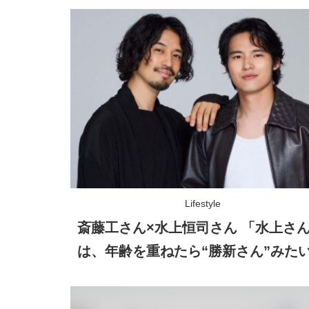
Lifestyle
斎藤工さん×水上恒司さん 「水上さ
は、年齢を重ねたら“勝新さん”みた
存在になる……!?」