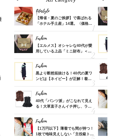
Lifestyle
Fashion
ばれる
【帰省・夏のご挨拶】で喜ばれる
【エルメス
種
価格
「ホテル手土産」14選。〈価格
用している
？
別〉センスが伝わる逸品は？
ナップ6選
Fashion
Fashion
時間ゼ
【エルメス】オシャレな40代が愛
黒より断然
正解ス
用している上品「ミニ財布」＜ス
ンピは【ネ
ナップ6選＞
しコーデ３
Fashion
Fashion
さんの
黒より断然垢抜ける！40代の夏ワ
40代「パ
場
金の話
ンピは【ネイビー】が正解！着回
る！大草直
めるん
しコーデ３
可愛い【ト
で学ん
Fashion
Fashion
さん
40代「パンツ派」がこなれて見え
【1万円以
、自然
る！大草直子さんイチ押し、ラク
1枚で地味
可愛い【トップス】4選
プス」5選
Fashion
Fashion
る【お
【1万円以下】薄着でも間が持つ！
【シャネル、
買える
1枚で地味見えしない「主役級トッ
レ40代が
な