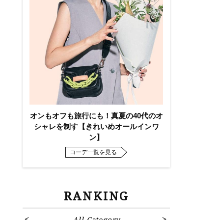
。
オンもオフも旅行にも！真夏の40代のオ
シャレを制す【きれいめオールインワ
ン】
コーデ一覧を見る
RANKING
All Category
Fa