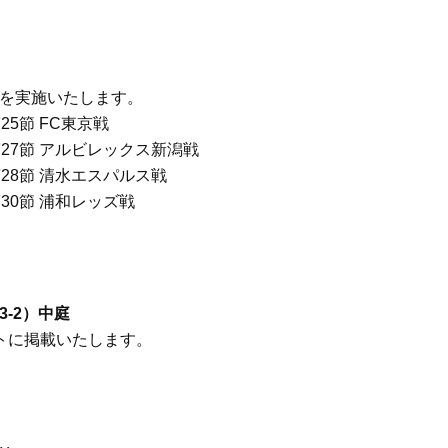
イクリーム】3選
「また買ってきて」と喜ば
品
Beauty
Lifestyle
酷暑の夏こそ40代が使うべき【美
中山優馬さん、姉と話し合
容液・クリーム】「シワ・たるみ
めた親孝行「親の年齢も考
ケア」はこれ一つでOK！
年に1回くらいは何かしなき
グを実施いたします。
て」
Beauty
Lifestyle
5節 FC東京戦
黄ぐすみをオフ！40代の美白ケ
【梅宮アンナさん】乳がん
27節 アルビレックス新潟戦
ア、最適解は【角質洗顔】。石井
術を経て「残った方の胸も
28節 清水エスパルス戦
美穂さんおすすめ名品
しまいたい」とすら思う──
声もあることを知ってほし
30節 浦和レッズ戦
Beauty
Lifestyle
40代は洗顔選びから！石井美穂さ
まずはここだけ！「寝室の
んの「夏枯れ肌対策」全部見せ
除」が【総合運】に効く理
【ハリケア・美白etc.】
〈26年夏の開運アクション
Beauty
Lifestyle
-2）中庭
40代の透明感を底上げ【毛穴ケ
マニアが厳選、ソウル最旬
トに掲載いたします。
ア】名品3選！石井美穂さん「60本
ーツカフェ】4選！買い物の
以上愛用中」のものも
ひと休み〈チーズケーキ、
ルトetc.〉
Beauty
Lifestyle
今いちばん垢抜ける「ショートボ
梅宮アンナさん、再婚から8
ブ」SNAP。人気アラフォー読者達
の心境「お互い20年ぶりの
がお手本！
活、正直簡単じゃない」