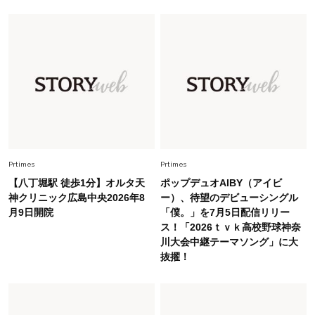
慣！「金運アップ→トイレ、じゃあ底上げ運
は？」
Fashion
2026.6.12
中村ゆりさん「40代になり、やっと“仕事以外の
幸福感”に目が向いた」ライフスタイルも、服も
Fashion
2026.7.16
白黒でもこんなに華やぐ！40代、夏の「甘めト
ップス×パンツ」コーデ〈3選〉
Prtimes
Prtimes
【八丁堀駅 徒歩1分】オルタ天
ポップデュオAIBY（アイビ
Fashion
神クリニック広島中央2026年8
ー）、待望のデビューシングル
2026.5.29
月9日開院
「僕。」を7月5日配信リリー
40代の夏通勤はこれ１着！「きちんと感」も
ス！「2026ｔｖｋ高校野球神奈
「オシャレ」も整うトレンドトップス〈4選〉
川大会中継テーマソング」に大
抜擢！
Fashion
2026.5.29
今、40代の「メガネ＆サングラス」のトレンド
に更新あり！“黒ぶち以外”が新定番に