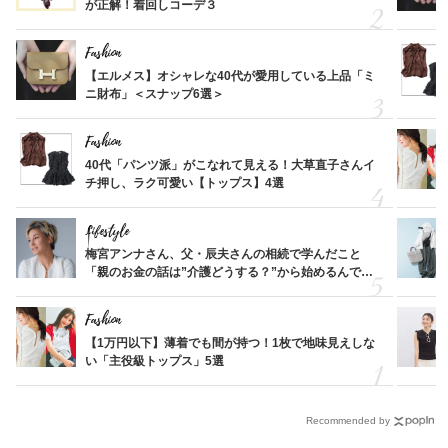
が正解！着回しコーデ３
Fashion
【エルメス】オシャレな40代が愛用している上品「ミ
ニ財布」＜スナップ6選＞
Fashion
40代「パンツ派」がこなれて見える！大草直子さんイ
チ押し、ラク可愛い【トップス】4選
Lifestyle
梅宮アンナさん、父・辰夫さんの相続で学んだこと
「親のお金の話は”介護どうする？”から始めるんで
す」父・辰夫さんの相続で学んだこと
Fashion
【1万円以下】薄着でも間が持つ！1枚で地味見えしな
い「主役級トップス」5選
Recommended by