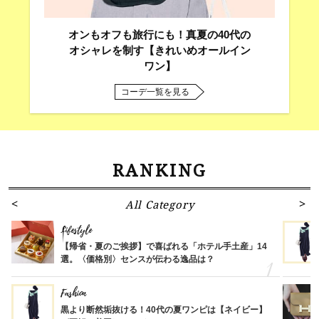
オンもオフも旅行にも！真夏の40代の
オシャレを制す【きれいめオールイン
ワン】
コーデ一覧を見る
RANKING
All Category
Lifestyle
【帰省・夏のご挨拶】で喜ばれる「ホテル手土産」14
選。〈価格別〉センスが伝わる逸品は？
Fashion
黒より断然垢抜ける！40代の夏ワンピは【ネイビー】