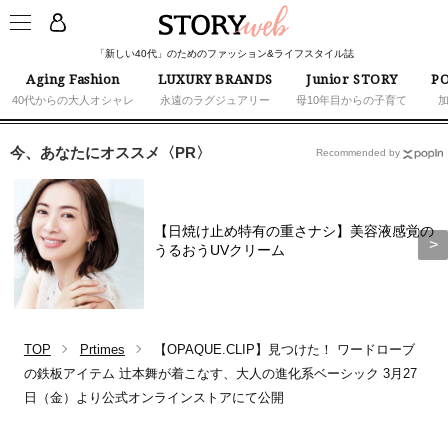
「新しい40代」のためのファッション&ライフスタイル誌
Aging Fashion
LUXURY BRANDS
Junior STORY
PO
40代からの大人オシャレ
永遠のラグジュアリー
母10年目からの子育て
今、あなたにオススメ〈PR〉
Recommended by
【日焼け止め特有の重さナシ】美容液感覚の
うるおうUVクリーム
TOP
Prtimes
【OPAQUE.CLIP】見つけた！ ワードローブ
の鉄板アイテム 辻本舞が着こなす、大人の進化系ベーシック 3月27
日（金）より公式オンラインストアにて公開