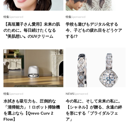
特集
Sponsored
特集
Sponsored
【高垣麗子さん愛用】未来の肌
学校も遊びもデジタル化する
のために。毎日続けたくなる
今、子どもの疲れ目をどうケア
〝美肌想い〟のUVクリーム
する!?
特集
Sponsored
NEWS
Sponsored
水拭きも吸引力も、圧倒的な
今の私に、そして未来の私に。
「清掃能力」！ロボット掃除機
【シャネル】が贈る、永遠の絆
を選ぶなら【Qrevo Curv 2
を形にする「ブライダルフェ
Flow】
ア」