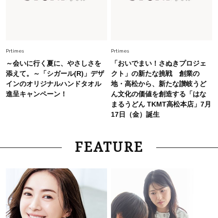
Fashion
2026.7.27
どんな顔タイプにも合う！40代にカジュアルす
ぎない【キャップ＆ハット】4選
Prtimes
Prtimes
～会いに行く夏に、やさしさを
「おいでまい！さぬきプロジェ
添えて。～「シガール(R)」デザ
クト」の新たな挑戦 創業の
インのオリジナルハンドタオル
地・高松から、新たな讃岐うど
進呈キャンペーン！
ん文化の価値を創造する「はな
まるうどん TKMT高松本店」7月
17日（金）誕生
FEATURE