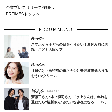
企業プレスリリース詳細へ
PRTIMESトップへ
RECOMMEND
スマホから子どもの目を守りたい！夏休み前に実
践「こどもの瞳ケア」
【日焼け止め特有の重さナシ】美容液感覚のうる
おうUVクリーム
Lifestyle
2026.7.22
斎藤工さん×水上恒司さん 「水上さんは、年齢を
重ねたら“勝新さん”みたいな存在になる……!?」