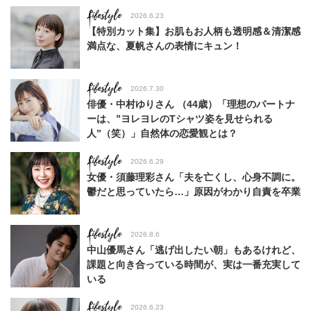
Lifestyle
2026.6.23
【特別カット集】お肌もお人柄も透明感＆清潔感
満点な、夏帆さんの表情にキュン！
Lifestyle
2026.7.30
俳優・中村ゆりさん （44歳）「理想のパートナ
ーは、”ヨレヨレのTシャツ姿を見せられる
人”（笑）」自然体の恋愛観とは？
Lifestyle
2026.6.29
女優・須藤理彩さん「夫を亡くし、心身不調に。
鬱だと思っていたら…」原因がわかり自責を卒業
Lifestyle
2026.8.6
中山優馬さん「逃げ出したい朝」もあるけれど、
課題と向き合っている時間が、実は一番充実して
いる
Lifestyle
2026.6.23