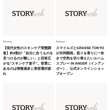
Fashion
2026.8.5
オシャレ40代の【ワンピ＆オールインワン】最
旬着こなし3選。地味見え回避のコツは「バッグ
選び」！
Fashion
2026.7.9
スタイリストが本気で推す！40代がほどよく華
Prtimes
Prtimes
やぐ【甘め黒アイテム】3選
【現代女性のスキンケア実態調
スマイルズとGRASSE TOKYO
査】約4割が「自分に合うものを
が共同開発。怒りを香りに一吹
見つけるのが難しい」と回答広
きで空気を切り替えたいルーム
Fashion
2026.7.25
がる“スキンケア迷子”。背景に
スプレー IN ANGER（インアン
26年夏は「小ぶり」が大流行中！人と被らない
あるのは情報過多と美容選択疲
ガー）、公式オンラインショッ
【最旬かごバッグ】6選
れ
プオープン
Fashion
2026.7.2
【40代夏コーデ】猛暑でも快適＆上品に！体型
カバーも叶う厳選アイテム〈13選〉