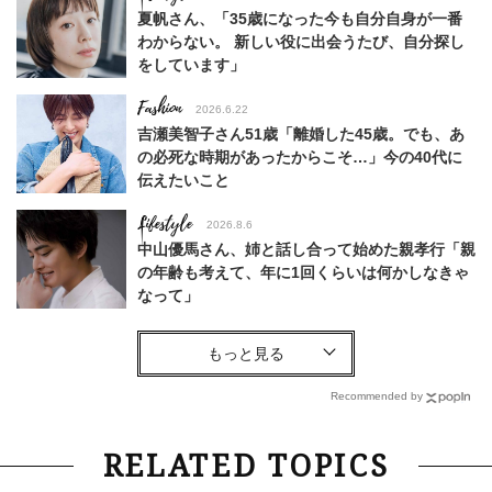
夏帆さん、「35歳になった今も自分自身が一番
わからない。 新しい役に出会うたび、自分探し
をしています」
Fashion
2026.6.22
吉瀬美智子さん51歳「離婚した45歳。でも、あ
の必死な時期があったからこそ…」今の40代に
伝えたいこと
Lifestyle
2026.8.6
中山優馬さん、姉と話し合って始めた親孝行「親
の年齢も考えて、年に1回くらいは何かしなきゃ
なって」
Lifestyle
2026.7.29
「お若いですね」は褒め言葉？“若い＝美しい”と
錯覚させる社会の危うさ【上野千鶴子のジェンダ
Recommended by
ーレス連載22】
Lifestyle
2026.8.6
RELATED TOPICS
26年夏の【開運アクション】は”ひと拭き”習