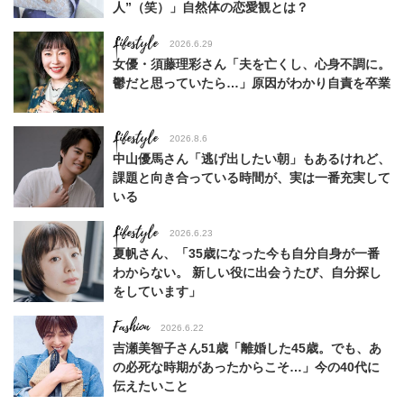
人”（笑）」自然体の恋愛観とは？
Lifestyle
2026.6.29
女優・須藤理彩さん「夫を亡くし、心身不調に。
鬱だと思っていたら…」原因がわかり自責を卒業
Lifestyle
2026.8.6
中山優馬さん「逃げ出したい朝」もあるけれど、
課題と向き合っている時間が、実は一番充実して
いる
Lifestyle
2026.6.23
夏帆さん、「35歳になった今も自分自身が一番
わからない。 新しい役に出会うたび、自分探し
をしています」
Fashion
2026.6.22
吉瀬美智子さん51歳「離婚した45歳。でも、あ
の必死な時期があったからこそ…」今の40代に
伝えたいこと