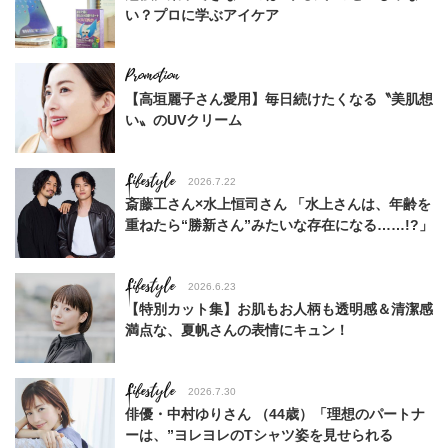
い？プロに学ぶアイケア
【高垣麗子さん愛用】毎日続けたくなる〝美肌想
い〟のUVクリーム
Lifestyle
2026.7.22
斎藤工さん×水上恒司さん 「水上さんは、年齢を
重ねたら“勝新さん”みたいな存在になる……!?」
Lifestyle
2026.6.23
【特別カット集】お肌もお人柄も透明感＆清潔感
満点な、夏帆さんの表情にキュン！
Lifestyle
2026.7.30
俳優・中村ゆりさん （44歳）「理想のパートナ
ーは、”ヨレヨレのTシャツ姿を見せられる