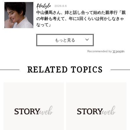
Lifestyle
2026.8.6
中山優馬さん、姉と話し合って始めた親孝行「親
の年齢も考えて、年に1回くらいは何かしなきゃ
なって」
Lifestyle
2026.7.29
「お若いですね」は褒め言葉？“若い＝美しい”と
錯覚させる社会の危うさ【上野千鶴子のジェンダ
Recommended by
ーレス連載22】
Lifestyle
2026.8.6
RELATED TOPICS
26年夏の【開運アクション】は”ひと拭き”習
慣！「金運アップ→トイレ、じゃあ底上げ運
は？」
Fashion
2026.6.12
中村ゆりさん「40代になり、やっと“仕事以外の
幸福感”に目が向いた」ライフスタイルも、服も
Fashion
2026.7.16