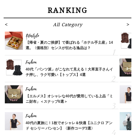
RANKING
All Category
Lifestyle
【帰省・夏のご挨拶】で喜ばれる「ホテル手土産」14
選。〈価格別〉センスが伝わる逸品は？
Fashion
40代「パンツ派」がこなれて見える！大草直子さんイ
チ押し、ラク可愛い【トップス】4選
Fashion
【エルメス】オシャレな40代が愛用している上品「ミ
ニ財布」＜スナップ6選＞
Fashion
40代の夏旅に！1枚でオシャレ＆快適【ユニクロ アン
ド セシリー バンセン】〈新作コーデ3選〉