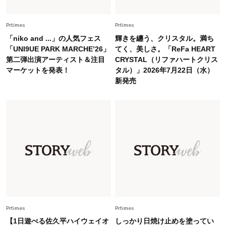
白黒でもこんなに華やぐ！40代、夏の「甘めト
ップス×パンツ」コーデ〈3選〉
Prtimes
Prtimes
「niko and ...」の人気フェス
輝きを纏う、クリスタル。満ち
Fashion
「UNI9UE PARK MARCHE’26」
てく、美しさ。「ReFa HEART
2026.5.29
第二弾出演アーティスト＆注目
CRYSTAL（リファハートクリス
40代の夏通勤はこれ１着！「きちんと感」も
マーケットを発表！
タル）」2026年7月22日（水）
「オシャレ」も整うトレンドトップス〈4選〉
新発売
Fashion
2026.6.26
初夏はこれさえあれば！40代は【淡色ワンピ】
で即涼しげ＆上品見え〈3選〉
Fashion
2026.5.29
今、40代の「メガネ＆サングラス」のトレンド
に更新あり！“黒ぶち以外”が新定番に
Fashion
Prtimes
Prtimes
2026.8.5
オシャレ40代の【ワンピ＆オールインワン】最
【1日遊べる佐久平ハイウェイオ
しっかり日焼け止めを塗ってい