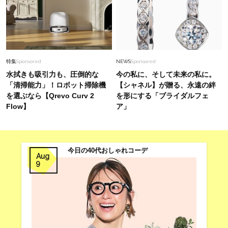
特集
Sponsored
NEWS
Sponsored
水拭きも吸引力も、圧倒的な
今の私に、そして未来の私に。
「清掃能力」！ロボット掃除機
【シャネル】が贈る、永遠の絆
を選ぶなら【Qrevo Curv 2
を形にする「ブライダルフェ
Flow】
ア」
今日の40代おしゃれコーデ
Aug
9