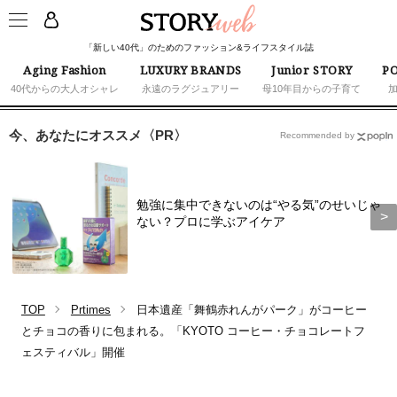
「新しい40代」のためのファッション&ライフスタイル誌
Aging Fashion
LUXURY BRANDS
Junior STORY
PO
40代からの大人オシャレ
永遠のラグジュアリー
母10年目からの子育て
今、あなたにオススメ〈PR〉
Recommended by
勉強に集中できないのは“やる気”のせいじゃ
ない？プロに学ぶアイケア
TOP
Prtimes
日本遺産「舞鶴赤れんがパーク」がコーヒー
とチョコの香りに包まれる。「KYOTO コーヒー・チョコレートフ
ェスティバル」開催