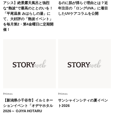
旬着こなし3選。地味見え回避のコツは「バッグ
アシス】絶景露天風呂と強烈
るのに肌が揺らぐ理由とは？近
選び」！
な“熱波”で最高のととのいを！
年注目の「ロングUVA」に着目
「平尾温泉 みはらしの湯」に
したUVケアコラムを公開
Fashion
2026.7.9
て、大好評の「熱波イベント」
スタイリストが本気で推す！40代がほどよく華
を毎月第2・第4金曜日に定期開
やぐ【甘め黒アイテム】3選
催！
Fashion
2026.7.25
26年夏は「小ぶり」が大流行中！人と被らない
【最旬かごバッグ】6選
Fashion
2026.7.2
【40代夏コーデ】猛暑でも快適＆上品に！体型
カバーも叶う厳選アイテム〈13選〉
Prtimes
Prtimes
【新潟県小千谷市】イルミネー
サンシャインシティの夏イベン
ションイベント「オヂヤホタル
ト2026
2026～ OJIYA HOTARU