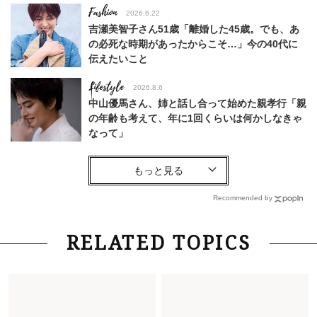
Fashion
2026.6.22
吉瀬美智子さん51歳「離婚した45歳。でも、あ
の必死な時期があったからこそ…」今の40代に
伝えたいこと
Lifestyle
2026.8.6
中山優馬さん、姉と話し合って始めた親孝行「親
の年齢も考えて、年に1回くらいは何かしなきゃ
なって」
Lifestyle
2026.8.6
26年夏の【開運アクション】は”ひと拭き”習
慣！「金運アップ→トイレ、じゃあ底上げ運
Recommended by
は？」
Fashion
2026.6.12
RELATED TOPICS
中村ゆりさん「40代になり、やっと“仕事以外の
幸福感”に目が向いた」ライフスタイルも、服も
Fashion
2026.7.16