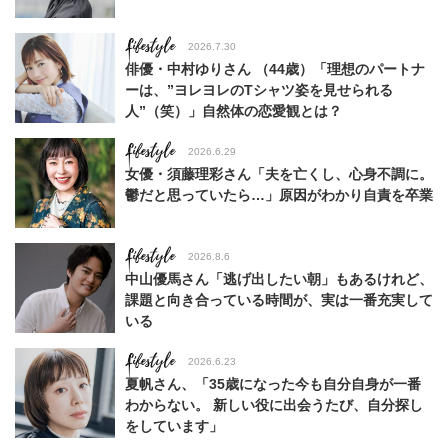
Lifestyle
2026.7.30
俳優・中村ゆりさん （44歳）「理想のパートナ
ーは、”ヨレヨレのTシャツ姿を見せられる
人”（笑）」自然体の恋愛観とは？
Lifestyle
2026.6.29
女優・須藤理彩さん「夫を亡くし、心身不調に。
鬱だと思っていたら…」原因がわかり自責を卒業
Lifestyle
2026.8.6
中山優馬さん「逃げ出したい朝」もあるけれど、
課題と向き合っている時間が、実は一番充実して
いる
Lifestyle
2026.6.23
夏帆さん、「35歳になった今も自分自身が一番
わからない。 新しい役に出会うたび、自分探し
をしています」