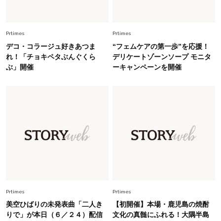
旬着こなし3選。地味見え回避のコツは「バッグ
選び」！
Fashion
Prtimes
Prtimes
2026.7.9
スタイリストが本気で推す！40代がほどよく華
デコ・コラージュ好きあつま
“フェムケアの第一歩”を応援！
やぐ【甘め黒アイテム】3選
れ！「チョキペタぶんぐくら
デリケートゾーンソープ モニタ
ぶ」開催
ーキャンペーンを開催
Fashion
2026.7.25
26年夏は「小ぶり」が大流行中！人と被らない
【最旬かごバッグ】6選
Fashion
2026.7.2
【40代夏コーデ】猛暑でも快適＆上品に！体型
カバーも叶う厳選アイテム〈13選〉
Fashion
2026.7.27
Prtimes
Prtimes
どんな顔タイプにも合う！40代にカジュアルす
美空ひばりの未発表曲「二人き
【初開催】本場・鹿児島の焼酎
ぎない【キャップ＆ハット】4選
りで」が本日（６／２４）配信
文化の真髄にふれる！大隅半島