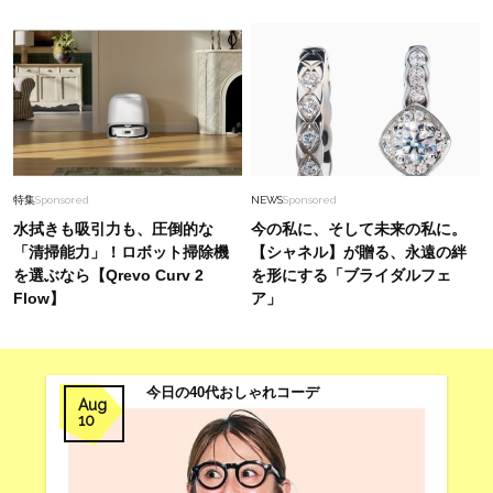
特集
Sponsored
NEWS
Sponsored
水拭きも吸引力も、圧倒的な
今の私に、そして未来の私に。
「清掃能力」！ロボット掃除機
【シャネル】が贈る、永遠の絆
を選ぶなら【Qrevo Curv 2
を形にする「ブライダルフェ
Flow】
ア」
今日の40代おしゃれコーデ
Aug
10