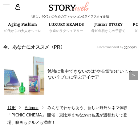
「新しい40代」のためのファッション&ライフスタイル誌
Aging Fashion
LUXURY BRANDS
Junior STORY
PO
40代からの大人オシャレ
永遠のラグジュアリー
母10年目からの子育て
今、あなたにオススメ〈PR〉
Recommended by
勉強に集中できないのは“やる気”のせいじゃ
ない？プロに学ぶアイケア
TOP
Prtimes
みんなでわかちあう、新しい野外シネマ体験
「PICNIC CINEMA」 開催！恵比寿まちなかの名店が週替わりで登
場、映画もグルメも満喫！