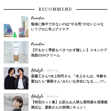
RECOMMEND
勉強に集中できないのは“やる気”のせいじゃな
い？プロに学ぶアイケア
【汗をかく季節もベタつかず嬉しい】スキンケア
発想のUVクリーム
Lifestyle
2026.7.22
斎藤工さん×水上恒司さん 「水上さんは、年齢を
重ねたら“勝新さん”みたいな存在になる……!?」
Lifestyle
2026.6.23
【特別カット集】お肌もお人柄も透明感＆清潔感
満点な、夏帆さんの表情にキュン！