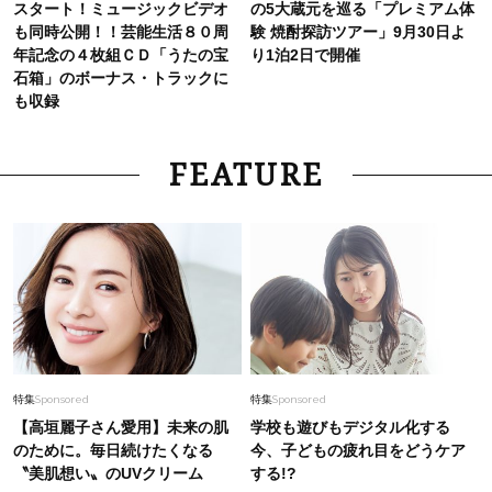
スタート！ミュージックビデオ
の5大蔵元を巡る「プレミアム体
も同時公開！！芸能生活８０周
験 焼酎探訪ツアー」9月30日よ
年記念の４枚組ＣＤ「うたの宝
り1泊2日で開催
石箱」のボーナス・トラックに
も収録
FEATURE
特集
Sponsored
特集
Sponsored
【高垣麗子さん愛用】未来の肌
学校も遊びもデジタル化する
のために。毎日続けたくなる
今、子どもの疲れ目をどうケア
〝美肌想い〟のUVクリーム
する!?