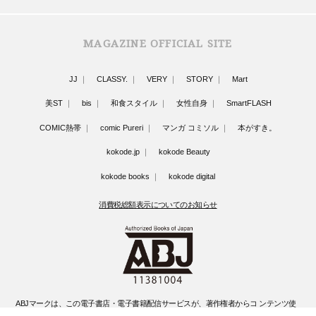
MAGAZINE OFFICIAL SITE
JJ
CLASSY.
VERY
STORY
Mart
美ST
bis
和食スタイル
女性自身
SmartFLASH
COMIC熱帯
comic Pureri
マンガ コミソル
本がすき。
kokode.jp
kokode Beauty
kokode books
kokode digital
消費税総額表示についてのお知らせ
ABJマークは、この電子書店・電子書籍配信サービスが、著作権者からコ ンテンツ使
用許諾を得た正規版配信サービスであることを示す登録商標(登録 番号 第6091713号)