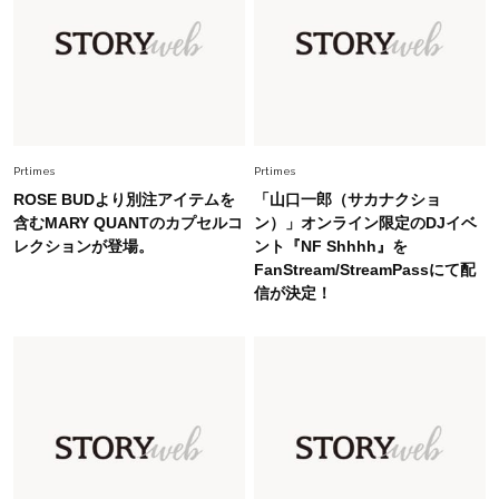
白黒でもこんなに華やぐ！40代、夏の「甘めト
ップス×パンツ」コーデ〈3選〉
Fashion
2026.5.29
40代の夏通勤はこれ１着！「きちんと感」も
「オシャレ」も整うトレンドトップス〈4選〉
Prtimes
Prtimes
ROSE BUDより別注アイテムを
「山口一郎（サカナクショ
Fashion
含むMARY QUANTのカプセルコ
ン）」オンライン限定のDJイベ
2026.6.26
レクションが登場。
ント『NF Shhhh』を
初夏はこれさえあれば！40代は【淡色ワンピ】
FanStream/StreamPassにて配
で即涼しげ＆上品見え〈3選〉
信が決定！
Fashion
2026.5.29
今、40代の「メガネ＆サングラス」のトレンド
に更新あり！“黒ぶち以外”が新定番に
Fashion
2026.8.5
オシャレ40代の【ワンピ＆オールインワン】最