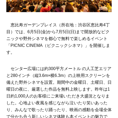
恵比寿ガーデンプレイス（所在地：渋谷区恵比寿4丁
目）では、6月5日(金)から7月5日(日)まで開放的なピク
ニックや野外シネマを都心で無料で楽しめるイベント
「PICNIC CINEMA（ピクニックシネマ）」を開催しま
す。
センター広場には約300平方メートル の人工芝エリア
と280インチ（縦3.6m×横6.3m）の上映用スクリーンを
備えた野外シネマを設置。期間中の金曜日、土曜日、日
曜日の夜に、厳選した作品を無料上映します。昨年は1
日約1,000人のお客様にご来場いただき大盛況となりま
した。心地よい夜風を感じながら泣いたり笑いあった
り、みんなで歌ったり踊ったり、映画の感動を会場全体
で分かち合う新しいシネマ体験も本イベントの魅力で