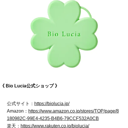
《 Bio Lucia公式ショップ 》
公式サイト：
https://biolucia.jp/
Amazon：
https://www.amazon.co.jp/stores/TOP/page/8
180982C-99E4-4235-B4B6-79CCF532A0CB
楽天：
https://www.rakuten.co.jp/biolucia/