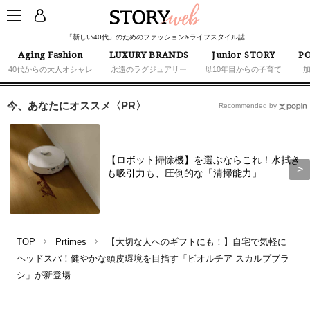
「新しい40代」のためのファッション&ライフスタイル誌
Aging Fashion
LUXURY BRANDS
Junior STORY
PO
40代からの大人オシャレ
永遠のラグジュアリー
母10年目からの子育て
今、あなたにオススメ〈PR〉
Recommended by
【ロボット掃除機】を選ぶならこれ！水拭き
も吸引力も、圧倒的な「清掃能力」
TOP
Prtimes
【大切な人へのギフトにも！】自宅で気軽に
ヘッドスパ！健やかな頭皮環境を目指す「ビオルチア スカルプブラ
シ」が新登場