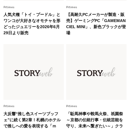
Fashion
2026.5.29
40代の夏通勤はこれ１着！「きちんと感」も
Prtimes
Prtimes
「オシャレ」も整うトレンドトップス〈4選〉
人気犬種「トイ・プードル」と
【高耐久PCメーカーが製造・販
ワンコが大好きなオモチャを形
売】ゲーミングPC「GAMEMAN
どったジュエリーを2026年6月
CIEL MINI」、新色ブラックが登
Fashion
2026.6.26
29日より販売
場
初夏はこれさえあれば！40代は【淡色ワンピ】
で即涼しげ＆上品見え〈3選〉
Fashion
2026.8.5
オシャレ40代の【ワンピ＆オールインワン】最
旬着こなし3選。地味見え回避のコツは「バッグ
選び」！
Fashion
2026.7.31
【40代のTシャツコーデ】超ビッグサイズ×きれ
いめハーフパンツでモードに昇華
Prtimes
Prtimes
大反響“推し色スイーツブッフ
「駈馬神事や鞍馬火祭、祇園祭
ェ”に続く第2章！札幌のホテル
～京都の伝統行事・伝統芸能を
で推しへの愛を表現する「ｍ
守り、未来へ繋ぎたい～」クラ