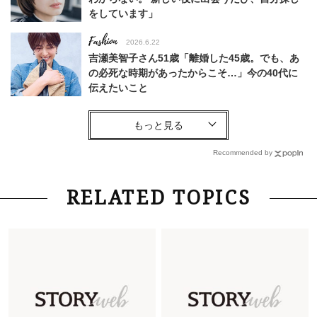
をしています」
Fashion
2026.6.22
吉瀬美智子さん51歳「離婚した45歳。でも、あ
の必死な時期があったからこそ…」今の40代に
伝えたいこと
Fashion
2026.8.6
【40代コンサバ派】白Tシャツは「パール×ゴー
ルドアクセ」を合わせるのが正解！〈大野真理子
Recommended by
さん×佐藤佳菜子さん〉
Lifestyle
2026.7.29
RELATED TOPICS
「お若いですね」は褒め言葉？“若い＝美しい”と
錯覚させる社会の危うさ【上野千鶴子のジェンダ
ーレス連載22】
Lifestyle
2026.7.29
「人間、役に立たなきゃ生きてちゃいかんか？」
上野千鶴子先生が問い直す“理想の老後”の呪縛
【ジェンダー連載23】