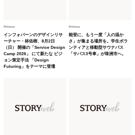
Lifestyle
2026.8.6
26年夏の【開運アクション】は”ひと拭き”習
慣！「金運アップ→トイレ、じゃあ底上げ運
Prtimes
Prtimes
は？」
インフォバーンのデザインリサ
能登に、もう一度「人の温か
Lifestyle
ーチャー・林佑樹、8月2日
さ」が集まる場所を。学生ボラ
2026.5.22
（日） 開催の「Service Design
ンティアと移動型サウナバス
梅宮アンナさん 電撃婚から1年、家族の価値観
Camp 2026」 にて新たな ビジ
「サバス3号車」が珠洲市へ。
を育み中「理想の暮らしよりも今の心地よさを選
ョン策定手法 「Design
んだ」
Futuring」をテーマに登壇
Fashion
2026.6.12
中村ゆりさん「40代になり、やっと“仕事以外の
幸福感”に目が向いた」ライフスタイルも、服も
Fashion
2026.7.16
白黒でもこんなに華やぐ！40代、夏の「甘めト
ップス×パンツ」コーデ〈3選〉