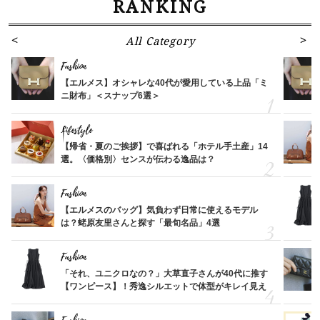
RANKING
All Category
Fashion
【エルメス】オシャレな40代が愛用している上品「ミ
ニ財布」＜スナップ6選＞
Lifestyle
【帰省・夏のご挨拶】で喜ばれる「ホテル手土産」14
選。〈価格別〉センスが伝わる逸品は？
Fashion
【エルメスのバッグ】気負わず日常に使えるモデル
は？蛯原友里さんと探す「最旬名品」4選
Fashion
「それ、ユニクロなの？」大草直子さんが40代に推す
【ワンピース】！秀逸シルエットで体型がキレイ見え