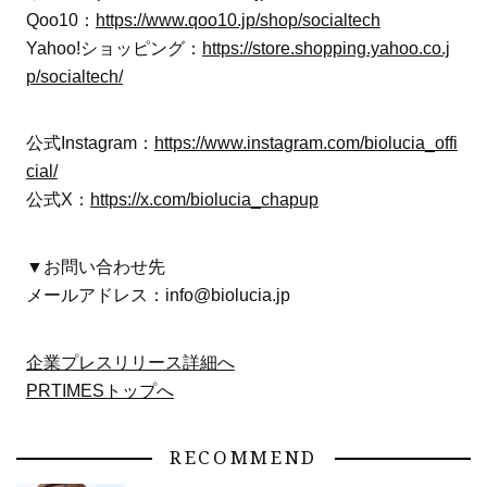
Qoo10：
https://www.qoo10.jp/shop/socialtech
Yahoo!ショッピング：
https://store.shopping.yahoo.co.j
p/socialtech/
公式Instagram：
https://www.instagram.com/biolucia_offi
cial/
公式X：
https://x.com/biolucia_chapup
▼お問い合わせ先
メールアドレス：info@biolucia.jp
企業プレスリリース詳細へ
PRTIMESトップへ
RECOMMEND