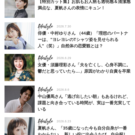
【特別カット集】お肌もお人柄も透明感＆清潔感
満点な、夏帆さんの表情にキュン！
Lifestyle
2026.7.30
俳優・中村ゆりさん （44歳）「理想のパートナ
ーは、”ヨレヨレのTシャツ姿を見せられる
人”（笑）」自然体の恋愛観とは？
Lifestyle
2026.6.29
女優・須藤理彩さん「夫を亡くし、心身不調に。
鬱だと思っていたら…」原因がわかり自責を卒業
Lifestyle
2026.8.6
中山優馬さん「逃げ出したい朝」もあるけれど、
課題と向き合っている時間が、実は一番充実して
いる
Lifestyle
2026.6.23
夏帆さん、「35歳になった今も自分自身が一番
わからない。 新しい役に出会うたび、自分探し