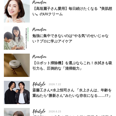
【高垣麗子さん愛用】毎日続けたくなる〝美肌想
い〟のUVクリーム
勉強に集中できないのは“やる気”のせいじゃな
い？プロに学ぶアイケア
【ロボット掃除機】を選ぶならこれ！水拭きも吸
引力も、圧倒的な「清掃能力」
Lifestyle
2026.7.22
斎藤工さん×水上恒司さん 「水上さんは、年齢を
重ねたら“勝新さん”みたいな存在になる……!?」
Lifestyle
2026.6.23