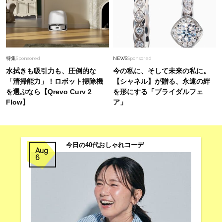
特集
Sponsored
NEWS
Sponsored
水拭きも吸引力も、圧倒的な
今の私に、そして未来の私に。
「清掃能力」！ロボット掃除機
【シャネル】が贈る、永遠の絆
を選ぶなら【Qrevo Curv 2
を形にする「ブライダルフェ
Flow】
ア」
今日の40代おしゃれコーデ
Aug
6