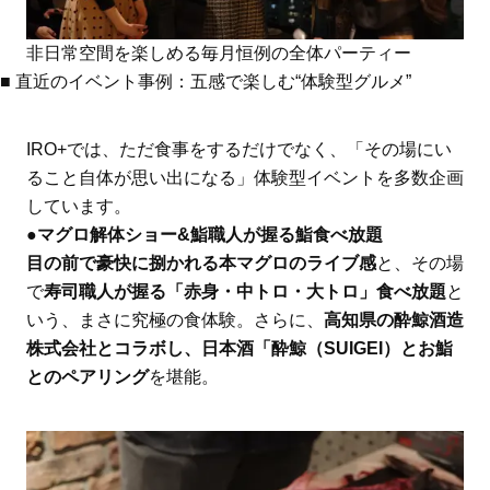
非日常空間を楽しめる毎月恒例の全体パーティー
■ 直近のイベント事例：五感で楽しむ“体験型グルメ”
IRO+では、ただ食事をするだけでなく、「その場にい
ること自体が思い出になる」体験型イベントを多数企画
しています。
●
マグロ解体ショー&鮨職人が握る鮨食べ放題
目の前で豪快に捌かれる本マグロのライブ感
と、その場
で
寿司職人が握る「赤身・中トロ・大トロ」食べ放題
と
いう、まさに究極の食体験。さらに、
高知県の酔鯨酒造
株式会社とコラボし、日本酒「酔鯨（SUIGEI）とお鮨
とのペアリング
を堪能。