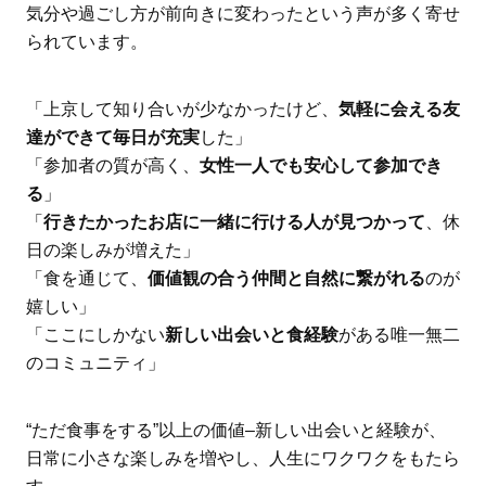
気分や過ごし方が前向きに変わったという声が多く寄せ
られています。
「上京して知り合いが少なかったけど、
気軽に会える友
達ができて毎日が充実
した」
「参加者の質が高く、
女性一人でも安心して参加でき
る
」
「
行きたかったお店に一緒に行ける人が見つかって
、休
日の楽しみが増えた」
「食を通じて、
価値観の合う仲間と自然に繋がれる
のが
嬉しい」
「ここにしかない
新しい出会いと食経験
がある唯一無二
のコミュニティ」
“ただ食事をする”以上の価値–新しい出会いと経験が、
日常に小さな楽しみを増やし、人生にワクワクをもたら