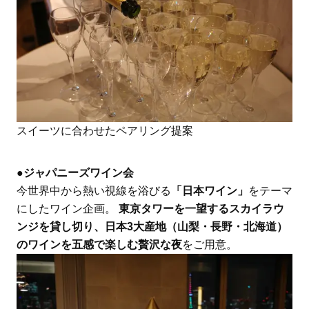
スイーツに合わせたペアリング提案
●ジャパニーズワイン会
今世界中から熱い視線を浴びる
「日本ワイン」
をテーマ
にしたワイン企画。
東京タワーを一望するスカイラウ
ンジを貸し切り、日本3大産地（山梨・長野・北海道）
のワインを五感で楽しむ贅沢な夜
をご用意。