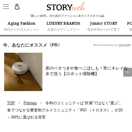
「新しい40代」のためのファッション&ライフスタイル誌
Aging Fashion
LUXURY BRANDS
Junior STORY
PO
40代からの大人オシャレ
永遠のラグジュアリー
母10年目からの子育て
今、あなたにオススメ〈PR〉
Recommended by
床のベタつきや食べこぼしも！常にキレイな
水で洗う【ロボット掃除機】
TOP
Prtimes
令和のコミュニティは“所属”ではなく“選ぶ”。
食でつながる審査制グルメコミュニティ「IRO （イロタス）」が20
～30代に選ばれる背景