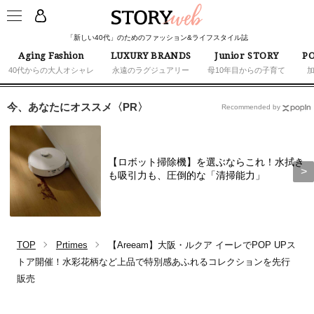
「新しい40代」のためのファッション&ライフスタイル誌
Aging Fashion
LUXURY BRANDS
Junior STORY
PO
40代からの大人オシャレ
永遠のラグジュアリー
母10年目からの子育て
今、あなたにオススメ〈PR〉
Recommended by
【ロボット掃除機】を選ぶならこれ！水拭き
も吸引力も、圧倒的な「清掃能力」
TOP
Prtimes
【Areeam】大阪・ルクア イーレでPOP UPス
トア開催！水彩花柄など上品で特別感あふれるコレクションを先行
販売