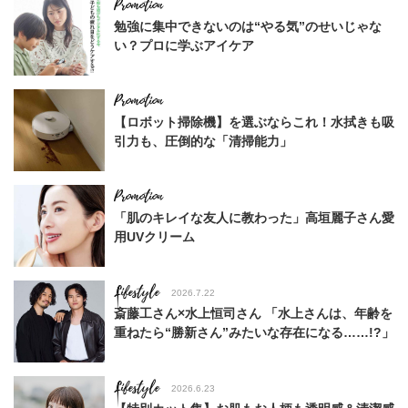
勉強に集中できないのは“やる気”のせいじゃな
い？プロに学ぶアイケア
【ロボット掃除機】を選ぶならこれ！水拭きも吸
引力も、圧倒的な「清掃能力」
「肌のキレイな友人に教わった」高垣麗子さん愛
用UVクリーム
Lifestyle
2026.7.22
斎藤工さん×水上恒司さん 「水上さんは、年齢を
重ねたら“勝新さん”みたいな存在になる……!?」
Lifestyle
2026.6.23