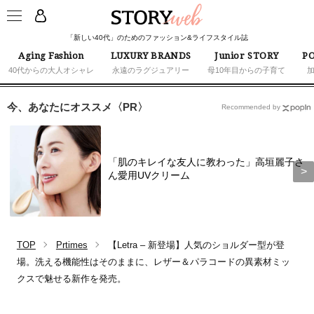
「新しい40代」のためのファッション&ライフスタイル誌
Aging Fashion
LUXURY BRANDS
Junior STORY
PO
40代からの大人オシャレ
永遠のラグジュアリー
母10年目からの子育て
今、あなたにオススメ〈PR〉
Recommended by
「肌のキレイな友人に教わった」高垣麗子さ
ん愛用UVクリーム
TOP
Prtimes
【Letra – 新登場】人気のショルダー型が登
場。洗える機能性はそのままに、レザー＆パラコードの異素材ミッ
クスで魅せる新作を発売。