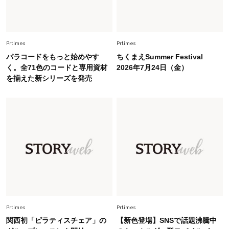
Lifestyle
2026.8.6
26年夏の【開運アクション】は”ひと拭き”習
慣！「金運アップ→トイレ、じゃあ底上げ運
Prtimes
Prtimes
は？」
パラコードをもっと始めやす
ちくまえSummer Festival
Fashion
く。全71色のコードと専用資材
2026年7月24日（金）
2026.6.12
を揃えた新シリーズを発売
中村ゆりさん「40代になり、やっと“仕事以外の
幸福感”に目が向いた」ライフスタイルも、服も
Fashion
2026.7.16
白黒でもこんなに華やぐ！40代、夏の「甘めト
ップス×パンツ」コーデ〈3選〉
Fashion
2026.5.29
40代の夏通勤はこれ１着！「きちんと感」も
「オシャレ」も整うトレンドトップス〈4選〉
Prtimes
Prtimes
関西初「ピラティスチェア」の
【新色登場】SNSで話題沸騰中
Fashion
2026.8.5