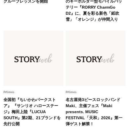
グループレッスンを開始
のキーホルダー型モバイルバッ
オシャレ40代の【ワンピ＆オールインワン】最
テリー『RORRY CharmGo
旬着こなし3選。地味見え回避のコツは「バッグ
D2』に、夏を彩る新色「紙吹
選び」！
雪」「オレンジ」が仲間入り
Fashion
2026.7.31
【40代のTシャツコーデ】超ビッグサイズ×きれ
いめハーフパンツでモードに昇華
Fashion
2026.7.9
スタイリストが本気で推す！40代がほどよく華
やぐ【甘め黒アイテム】3選
Fashion
2026.7.25
Prtimes
Prtimes
26年夏は「小ぶり」が大流行中！人と被らない
全国初『ちいかわパークスト
名古屋発3ピースロックバンド
【最旬かごバッグ】6選
ア』 『サンリオ ハローステー
Maki、主催フェス『Maki
ジ』梅田上陸『LUCUA
presents. MUSIC
SOUTH』第2期、21ブランドを
FESTIVAL「天和」2026』第一
先行公開
弾ゲスト解禁！