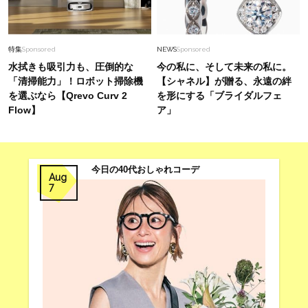
特集
Sponsored
NEWS
Sponsored
水拭きも吸引力も、圧倒的な
今の私に、そして未来の私に。
「清掃能力」！ロボット掃除機
【シャネル】が贈る、永遠の絆
を選ぶなら【Qrevo Curv 2
を形にする「ブライダルフェ
Flow】
ア」
今日の40代おしゃれコーデ
Aug
7