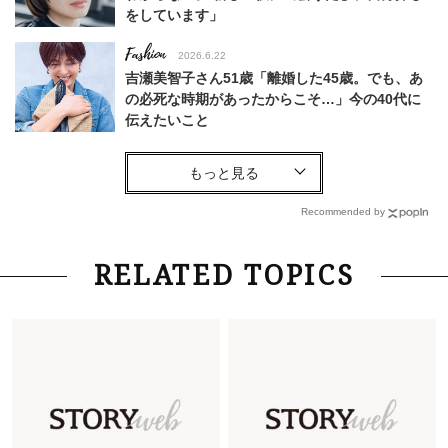
をしています」
Fashion
2026.6.22
吉瀬美智子さん51歳「離婚した45歳。でも、あ
の必死な時期があったからこそ…」今の40代に
伝えたいこと
Fashion
2026.8.6
【40代コンサバ派】白Tシャツは「パール×ゴー
ルドアクセ」を合わせるのが正解！〈大野真理子
Recommended by
さん×佐藤佳菜子さん〉
Lifestyle
2026.7.29
RELATED TOPICS
「お若いですね」は褒め言葉？“若い＝美しい”と
錯覚させる社会の危うさ【上野千鶴子のジェンダ
ーレス連載22】
Lifestyle
2026.7.29
「人間、役に立たなきゃ生きてちゃいかんか？」
上野千鶴子先生が問い直す“理想の老後”の呪縛
【ジェンダー連載23】