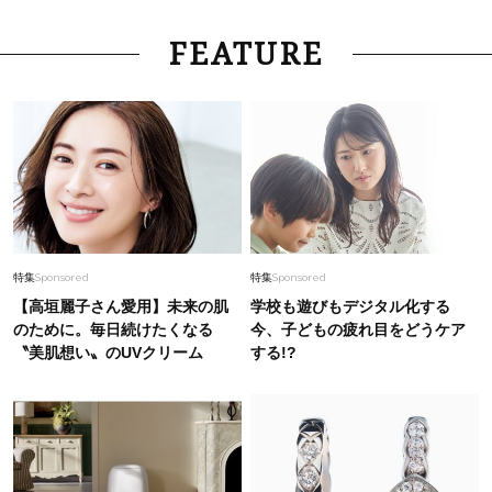
FEATURE
特集
Sponsored
特集
Sponsored
【高垣麗子さん愛用】未来の肌
学校も遊びもデジタル化する
のために。毎日続けたくなる
今、子どもの疲れ目をどうケア
〝美肌想い〟のUVクリーム
する!?