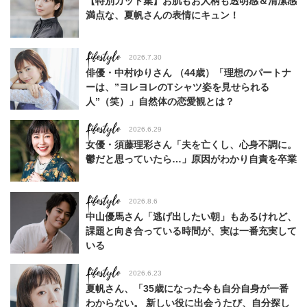
【特別カット集】お肌もお人柄も透明感＆清潔感
満点な、夏帆さんの表情にキュン！
Lifestyle
2026.7.30
俳優・中村ゆりさん （44歳）「理想のパートナ
ーは、”ヨレヨレのTシャツ姿を見せられる
人”（笑）」自然体の恋愛観とは？
Lifestyle
2026.6.29
女優・須藤理彩さん「夫を亡くし、心身不調に。
鬱だと思っていたら…」原因がわかり自責を卒業
Lifestyle
2026.8.6
中山優馬さん「逃げ出したい朝」もあるけれど、
課題と向き合っている時間が、実は一番充実して
いる
Lifestyle
2026.6.23
夏帆さん、「35歳になった今も自分自身が一番
わからない。 新しい役に出会うたび、自分探し