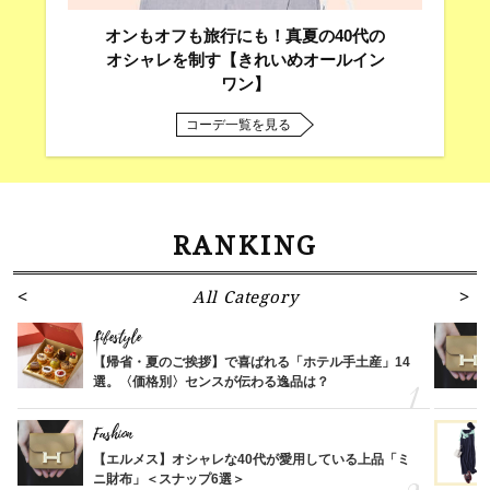
オンもオフも旅行にも！真夏の40代の
オシャレを制す【きれいめオールイン
ワン】
コーデ一覧を見る
RANKING
All Category
Lifestyle
【帰省・夏のご挨拶】で喜ばれる「ホテル手土産」14
選。〈価格別〉センスが伝わる逸品は？
Fashion
【エルメス】オシャレな40代が愛用している上品「ミ
ニ財布」＜スナップ6選＞