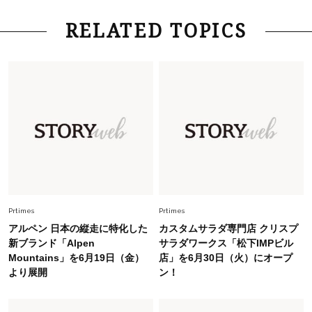
Lifestyle
2026.7.29
RELATED TOPICS
「お若いですね」は褒め言葉？“若い＝美しい”と
錯覚させる社会の危うさ【上野千鶴子のジェンダ
ーレス連載22】
Lifestyle
2026.8.6
26年夏の【開運アクション】は”ひと拭き”習
慣！「金運アップ→トイレ、じゃあ底上げ運
は？」
Fashion
2026.6.12
中村ゆりさん「40代になり、やっと“仕事以外の
幸福感”に目が向いた」ライフスタイルも、服も
Prtimes
Prtimes
アルペン 日本の縦走に特化した
カスタムサラダ専門店 クリスプ
Fashion
新ブランド「Alpen
サラダワークス「松下IMPビル
2026.7.16
Mountains」を6月19日（金）
店」を6月30日（火）にオープ
白黒でもこんなに華やぐ！40代、夏の「甘めト
より展開
ン！
ップス×パンツ」コーデ〈3選〉