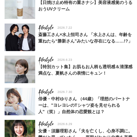
【日焼け止め特有の重さナシ】美容液感覚のうる
おうUVクリーム
Lifestyle
2026.7.22
斎藤工さん×水上恒司さん 「水上さんは、年齢を
重ねたら“勝新さん”みたいな存在になる……!?」
Lifestyle
2026.6.23
【特別カット集】お肌もお人柄も透明感＆清潔感
満点な、夏帆さんの表情にキュン！
Lifestyle
2026.7.30
俳優・中村ゆりさん （44歳）「理想のパートナ
ーは、”ヨレヨレのTシャツ姿を見せられる
人”（笑）」自然体の恋愛観とは？
Lifestyle
2026.6.29
女優・須藤理彩さん「夫を亡くし、心身不調に。