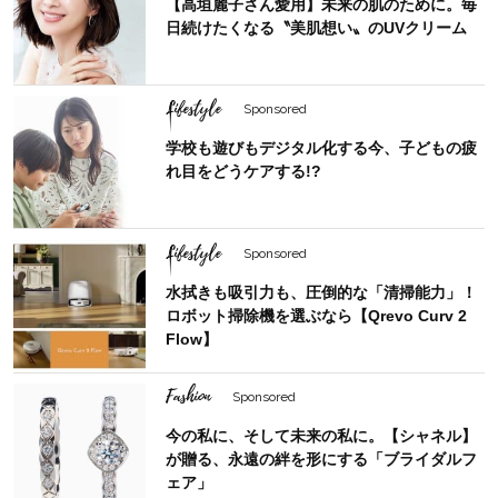
【高垣麗子さん愛用】未来の肌のために。毎
日続けたくなる〝美肌想い〟のUVクリーム
Lifestyle
Sponsored
学校も遊びもデジタル化する今、子どもの疲
れ目をどうケアする!?
Lifestyle
Sponsored
水拭きも吸引力も、圧倒的な「清掃能力」！
ロボット掃除機を選ぶなら【Qrevo Curv 2
Flow】
Fashion
Sponsored
今の私に、そして未来の私に。【シャネル】
が贈る、永遠の絆を形にする「ブライダルフ
ェア」