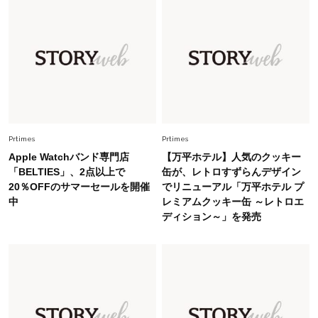
Fashion
2026.5.29
40代の夏通勤はこれ１着！「きちんと感」も
「オシャレ」も整うトレンドトップス〈4選〉
Fashion
2026.5.29
今、40代の「メガネ＆サングラス」のトレンド
に更新あり！“黒ぶち以外”が新定番に
Prtimes
Prtimes
Fashion
2026.8.5
Apple Watchバンド専門店
【万平ホテル】人気のクッキー
オシャレ40代の【ワンピ＆オールインワン】最
「BELTIES」、2点以上で
缶が、レトロすずらんデザイン
旬着こなし3選。地味見え回避のコツは「バッグ
20％OFFのサマーセールを開催
でリニューアル「万平ホテル プ
選び」！
中
レミアムクッキー缶 ～レトロエ
ディション～」を発売
Fashion
2026.7.31
【40代のTシャツコーデ】超ビッグサイズ×きれ
いめハーフパンツでモードに昇華
Fashion
2026.7.9