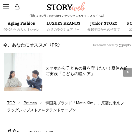
「新しい40代」のためのファッション&ライフスタイル誌
Aging Fashion
LUXURY BRANDS
Junior STORY
PO
40代からの大人オシャレ
永遠のラグジュアリー
母10年目からの子育て
今、あなたにオススメ〈PR〉
Recommended by
スマホから子どもの目を守りたい！夏休み前
に実践「こどもの瞳ケア」
TOP
Prtimes
韓国発ブランド「Matin Kim」、原宿に東京フ
ラッグシップストアをグランドオープン