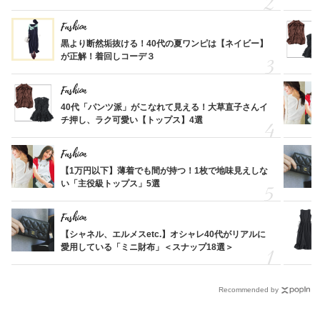
Fashion
黒より断然垢抜ける！40代の夏ワンピは【ネイビー】
が正解！着回しコーデ３
Fashion
40代「パンツ派」がこなれて見える！大草直子さんイ
チ押し、ラク可愛い【トップス】4選
Fashion
【1万円以下】薄着でも間が持つ！1枚で地味見えしな
い「主役級トップス」5選
Fashion
【シャネル、エルメスetc.】オシャレ40代がリアルに
愛用している「ミニ財布」＜スナップ18選＞
Recommended by