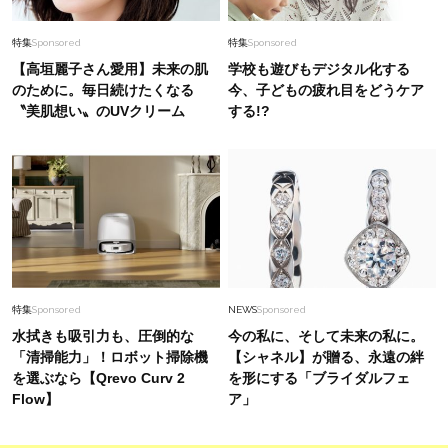
特集
Sponsored
特集
Sponsored
【高垣麗子さん愛用】未来の肌
学校も遊びもデジタル化する
のために。毎日続けたくなる
今、子どもの疲れ目をどうケア
〝美肌想い〟のUVクリーム
する!?
特集
Sponsored
NEWS
Sponsored
水拭きも吸引力も、圧倒的な
今の私に、そして未来の私に。
「清掃能力」！ロボット掃除機
【シャネル】が贈る、永遠の絆
を選ぶなら【Qrevo Curv 2
を形にする「ブライダルフェ
Flow】
ア」