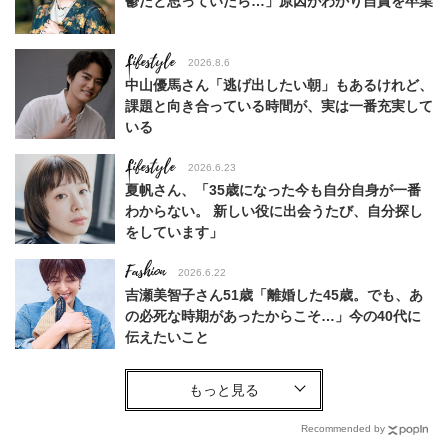
鬱だと思っていたら…」原因がわかり自責を卒業
Lifestyle
2026.8.6
中山優馬さん「逃げ出したい朝」もあるけれど、
課題と向き合っている時間が、実は一番充実して
いる
Lifestyle
2026.6.23
夏帆さん、「35歳になった今も自分自身が一番
わからない。 新しい役に出会うたび、自分探し
をしています」
Fashion
2026.6.22
吉瀬美智子さん51歳「離婚した45歳。でも、あ
の必死な時期があったからこそ…」今の40代に
伝えたいこと
Fashion
2026.8.6
【40代コンサバ派】白Tシャツは「パール×ゴー
ルドアクセ」を合わせるのが正解！〈大野真理子
Recommended by
さん×佐藤佳菜子さん〉