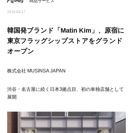
Prtimes
商品サービス
2026.04.17
韓国発ブランド「Matin Kim」、原宿に
東京フラッグシップストアをグランド
オープン
株式会社 MUSINSA JAPAN
渋谷・名古屋に続く日本3拠点目、初の単独店舗として
展開
ママとパパに贈る「ジェンダーレ
人気の40代髪型・ヘア
ス学」
タログ