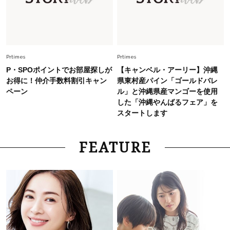
スタイリストが本気で推す！40代がほどよく華
やぐ【甘め黒アイテム】3選
Fashion
2026.7.25
26年夏は「小ぶり」が大流行中！人と被らない
Prtimes
Prtimes
【最旬かごバッグ】6選
P・SPOポイントでお部屋探しが
【キャンベル・アーリー】沖縄
お得に！仲介手数料割引キャン
県東村産パイン「ゴールドバレ
ペーン
ル」と沖縄県産マンゴーを使用
した「沖縄やんばるフェア」を
スタートします
FEATURE