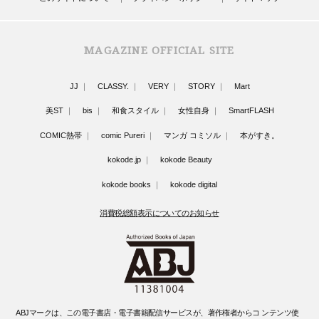
MAGAZINE OFFICIAL SITE
JJ
CLASSY.
VERY
STORY
Mart
美ST
bis
和食スタイル
女性自身
SmartFLASH
COMIC熱帯
comic Pureri
マンガ コミソル
本がすき。
kokode.jp
kokode Beauty
kokode books
kokode digital
消費税総額表示についてのお知らせ
ABJマークは、この電子書店・電子書籍配信サービスが、著作権者からコ ンテンツ使