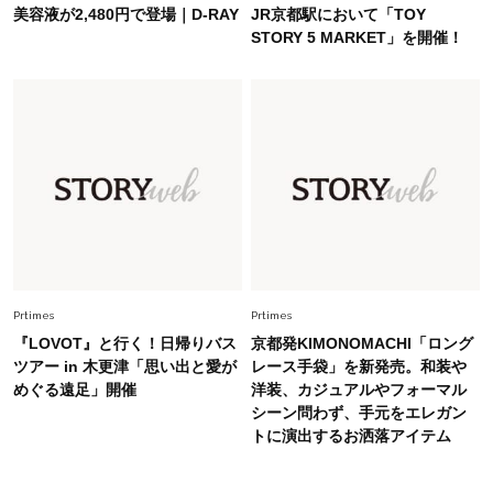
【40代のTシャツコーデ】超ビッグサイズ×きれ
美容液が2,480円で登場｜D-RAY
JR京都駅において「TOY
いめハーフパンツでモードに昇華
STORY 5 MARKET」を開催！
Fashion
2026.7.9
スタイリストが本気で推す！40代がほどよく華
やぐ【甘め黒アイテム】3選
Fashion
2026.7.25
26年夏は「小ぶり」が大流行中！人と被らない
【最旬かごバッグ】6選
Prtimes
Prtimes
『LOVOT』と行く！日帰りバス
京都発KIMONOMACHI「ロング
ツアー in 木更津「思い出と愛が
レース手袋」を新発売。和装や
めぐる遠足」開催
洋装、カジュアルやフォーマル
シーン問わず、手元をエレガン
トに演出するお洒落アイテム