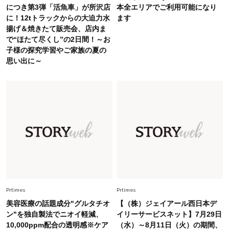
Fashion
につき第3弾「活魚車」が所沢店
本全エリアでご利用可能になり
2026.7.16
に！12tトラックからの大迫力水
ます
白黒でもこんなに華やぐ！40代、夏の「甘めト
揚げ＆焼きたて販売会、店内ま
ップス×パンツ」コーデ〈3選〉
で“ほたて尽くし”の2日間！～お
子様の探究学習やご家族の夏の
Fashion
思い出に～
2026.5.29
40代の夏通勤はこれ１着！「きちんと感」も
「オシャレ」も整うトレンドトップス〈4選〉
Fashion
2026.5.29
今、40代の「メガネ＆サングラス」のトレンド
に更新あり！“黒ぶち以外”が新定番に
Fashion
2026.8.5
オシャレ40代の【ワンピ＆オールインワン】最
旬着こなし3選。地味見え回避のコツは「バッグ
Prtimes
Prtimes
選び」！
美容医療の話題成分"グルタチオ
【（株）ジェイアール西日本デ
ン"を独自製法でニオイ軽減、
イリーサービスネット】7月29日
Fashion
2026.7.31
10,000ppm配合の透明感※ケア
（水）～8月11日（火）の期間、