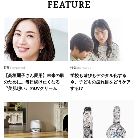
FEATURE
特集
Sponsored
特集
Sponsored
【高垣麗子さん愛用】未来の肌
学校も遊びもデジタル化する
のために。毎日続けたくなる
今、子どもの疲れ目をどうケア
〝美肌想い〟のUVクリーム
する!?