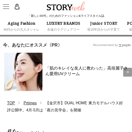
「新しい40代」のためのファッション&ライフスタイル誌
Aging Fashion
LUXURY BRANDS
Junior STORY
PO
40代からの大人オシャレ
永遠のラグジュアリー
母10年目からの子育て
今、あなたにオススメ〈PR〉
Recommended by
「肌のキレイな友人に教わった」高垣麗子さ
ん愛用UVクリーム
TOP
Prtimes
【金沢市】DUAL HOME 東力モデルハウス好
評公開中。4月-5月は「夜の見学会」を開催