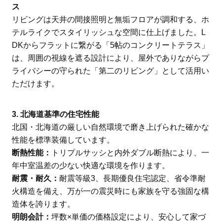
ス
リビングは天井の間接照明と無垢フロアが調和する、ホ
テルライクでスタイリッシュな空間に仕上げました。L
DKからフラットに繋がる「5帖のコンクリートテラス」
は、周囲の視線を遮る設計により、屋外でありながらプ
ライバシーの守られた「第二のリビング」として活用い
ただけます。
3. 北海道基準の住宅性能
北国・北海道の厳しい自然環境で磨き上げられた確かな
性能を標準装備しています。
断熱性能：
トリプルサッシと内外ダブル断熱により、一
年中室温差の少ない快適な環境を作ります。
耐震・耐久：
耐震等級3、長期優良住宅認定、省令準耐
火構造を備え、万が一の震災時にも家族を守る強固な構
造体を誇ります。
明朗会計：
坪数×単価の価格設定により、安心して家づ