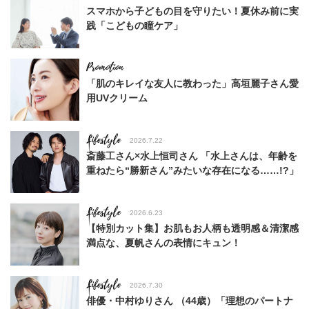
スマホから子どもの目を守りたい！夏休み前に実
践「こどもの瞳ケア」
「肌のキレイな友人に教わった」高垣麗子さん愛
用UVクリーム
Lifestyle
2026.7.22
斎藤工さん×水上恒司さん 「水上さんは、年齢を
重ねたら“勝新さん”みたいな存在になる……!?」
Lifestyle
2026.6.23
【特別カット集】お肌もお人柄も透明感＆清潔感
満点な、夏帆さんの表情にキュン！
Lifestyle
2026.7.30
俳優・中村ゆりさん （44歳）「理想のパートナ