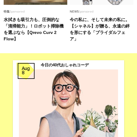
特集
Sponsored
NEWS
Sponsored
水拭きも吸引力も、圧倒的な
今の私に、そして未来の私に。
「清掃能力」！ロボット掃除機
【シャネル】が贈る、永遠の絆
を選ぶなら【Qrevo Curv 2
を形にする「ブライダルフェ
Flow】
ア」
今日の40代おしゃれコーデ
Aug
8