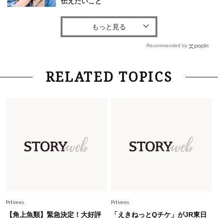
伝えたいこと
Fashion
2026.8.6
【40代コンサバ派】白Tシャツは「パール×ゴー
ルドアクセ」を合わせるのが正解！〈大野真理子
Recommended by
さん×佐藤佳菜子さん〉
Lifestyle
2026.7.29
RELATED TOPICS
「お若いですね」は褒め言葉？“若い＝美しい”と
錯覚させる社会の危うさ【上野千鶴子のジェンダ
ーレス連載22】
Lifestyle
2026.8.6
26年夏の【開運アクション】は”ひと拭き”習
慣！「金運アップ→トイレ、じゃあ底上げ運
は？」
Fashion
2026.6.12
中村ゆりさん「40代になり、やっと“仕事以外の
幸福感”に目が向いた」ライフスタイルも、服も
Prtimes
Prtimes
【角上魚類】緊急決定！大好評
「えきねっとQチケ」がJR東日