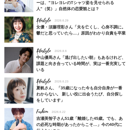
ーは、”ヨレヨレのTシャツ姿を見せられる
人”（笑）」自然体の恋愛観とは？
Lifestyle
2026.6.29
女優・須藤理彩さん「夫を亡くし、心身不調に。
鬱だと思っていたら…」原因がわかり自責を卒業
Lifestyle
2026.8.6
中山優馬さん「逃げ出したい朝」もあるけれど、
課題と向き合っている時間が、実は一番充実して
いる
Lifestyle
2026.6.23
夏帆さん、「35歳になった今も自分自身が一番
わからない。 新しい役に出会うたび、自分探し
をしています」
Fashion
2026.6.22
吉瀬美智子さん51歳「離婚した45歳。でも、あ
の必死な時期があったからこそ…」今の40代に