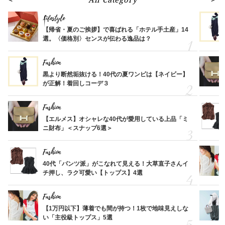
All Category
Lifestyle
【帰省・夏のご挨拶】で喜ばれる「ホテル手土産」14
選。〈価格別〉センスが伝わる逸品は？
Fashion
黒より断然垢抜ける！40代の夏ワンピは【ネイビー】
が正解！着回しコーデ３
Fashion
【エルメス】オシャレな40代が愛用している上品「ミ
ニ財布」＜スナップ6選＞
Fashion
40代「パンツ派」がこなれて見える！大草直子さんイ
チ押し、ラク可愛い【トップス】4選
Fashion
【1万円以下】薄着でも間が持つ！1枚で地味見えしな
い「主役級トップス」5選