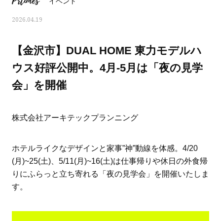
Prtimes
イベント
2026.04.19
【金沢市】DUAL HOME 東力モデルハ
ウス好評公開中。4月-5月は「夜の見学
会」を開催
株式会社アーキテックプランニング
ホテルライクなデザインと家事”神”動線を体感。4/20
(月)~25(土)、5/11(月)~16(土)は仕事帰りや休日の外食帰
ママとパパに贈る「ジェンダーレ
人気の40代髪型・ヘア
りにふらっと立ち寄れる「夜の見学会」を開催いたしま
ス学」
タログ
す。