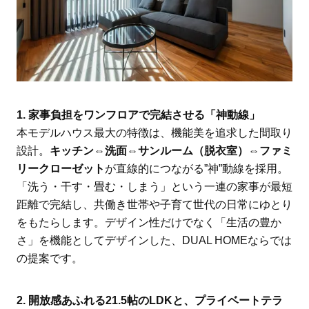
1. 家事負担をワンフロアで完結させる「神動線」
本モデルハウス最大の特徴は、機能美を追求した間取り
設計。
キッチン⇔洗面⇔サンルーム（脱衣室）⇔ファミ
リークローゼット
が直線的につながる”神”動線を採用。
「洗う・干す・畳む・しまう」という一連の家事が最短
距離で完結し、共働き世帯や子育て世代の日常にゆとり
をもたらします。デザイン性だけでなく「生活の豊か
さ」を機能としてデザインした、DUAL HOMEならでは
の提案です。
2. 開放感あふれる21.5帖のLDKと、プライベートテラ