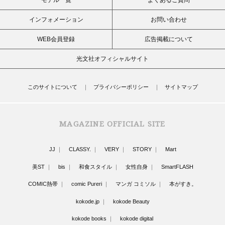
インフォメーション
お問い合わせ
WEB会員登録
広告掲載について
光文社オフィシャルサイト
このサイトについて
プライバシーポリシー
サイトマップ
MAGAZINE OFFICIAL SITE
JJ
CLASSY.
VERY
STORY
Mart
美ST
bis
和食スタイル
女性自身
SmartFLASH
COMIC熱帯
comic Pureri
マンガ コミソル
本がすき。
kokode.jp
kokode Beauty
kokode books
kokode digital