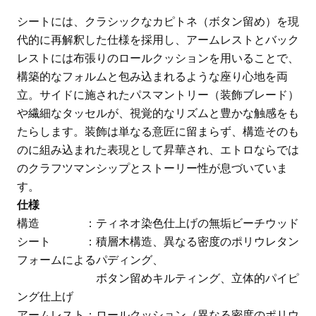
シートには、クラシックなカピトネ（ボタン留め）を現
代的に再解釈した仕様を採用し、アームレストとバック
レストには布張りのロールクッションを用いることで、
構築的なフォルムと包み込まれるような座り心地を両
立。サイドに施されたパスマントリー（装飾ブレード）
や繊細なタッセルが、視覚的なリズムと豊かな触感をも
たらします。装飾は単なる意匠に留まらず、構造そのも
のに組み込まれた表現として昇華され、エトロならでは
のクラフツマンシップとストーリー性が息づいていま
す。
仕様
構造 ：ティネオ染色仕上げの無垢ビーチウッド
シート ：積層木構造、異なる密度のポリウレタン
フォームによるパディング、
ボタン留めキルティング、立体的パイピ
ング仕上げ
アームレスト：ロールクッション（異なる密度のポリウ