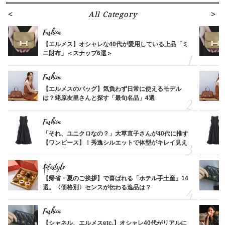
All Category
Fashion
【エルメス】オシャレな40代が愛用している上品「ミ
ニ財布」＜スナップ6選＞
Fashion
【エルメスのバッグ】気負わず日常に使えるモデル
は？蛯原友里さんと探す「最旬名品」4選
Fashion
「それ、ユニクロなの？」大草直子さんが40代に推す
【ワンピース】！秀逸シルエットで体型がキレイ見え
Lifestyle
【帰省・夏のご挨拶】で喜ばれる「ホテル手土産」14
選。〈価格別〉センスが伝わる逸品は？
Fashion
【シャネル、エルメスetc.】オシャレ40代がリアルに