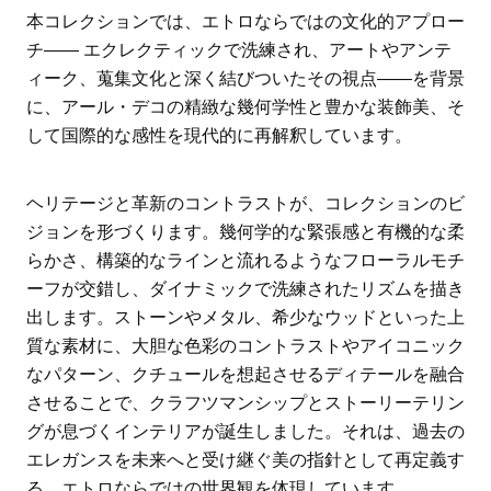
本コレクションでは、エトロならではの文化的アプロー
チ―― エクレクティックで洗練され、アートやアンテ
ィーク、蒐集文化と深く結びついたその視点――を背景
に、アール・デコの精緻な幾何学性と豊かな装飾美、そ
して国際的な感性を現代的に再解釈しています。
ヘリテージと革新のコントラストが、コレクションのビ
ジョンを形づくります。幾何学的な緊張感と有機的な柔
らかさ、構築的なラインと流れるようなフローラルモチ
ーフが交錯し、ダイナミックで洗練されたリズムを描き
出します。ストーンやメタル、希少なウッドといった上
質な素材に、大胆な色彩のコントラストやアイコニック
なパターン、クチュールを想起させるディテールを融合
させることで、クラフツマンシップとストーリーテリン
グが息づくインテリアが誕生しました。それは、過去の
エレガンスを未来へと受け継ぐ美の指針として再定義す
る、エトロならではの世界観を体現しています。