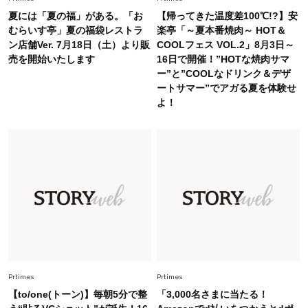
夏には「夏の福」がある。「お
【帰ってきた温度差100℃!?】安
Fashion
むらいす亭」夏の福袋レストラ
楽亭「～夏本番焼肉～ HOT＆
2026.8.5
ン店舗Ver. 7月18日（土）より販
COOLフェス VOL.2」8月3日～
オシャレ40代の【ワンピ＆オールインワン】最
売を開始いたします
16日で開催！”HOTな焼肉サマ
旬着こなし3選。地味見え回避のコツは「バッグ
ー”と”COOLなドリンク＆デザ
選び」！
ートサマー”でアガる夏を体験せ
Fashion
よ！
2026.7.31
【40代のTシャツコーデ】超ビッグサイズ×きれ
いめハーフパンツでモードに昇華
Fashion
2026.6.25
毎日忙しい40代が頼れる！無難に見えない【ひ
とくせ黒ワンピ】〈5選〉
Fashion
2026.7.9
スタイリストが本気で推す！40代がほどよく華
やぐ【甘め黒アイテム】3選
Prtimes
Prtimes
【to/one(トーン)】毎朝5分で整
「3,000名さまに当たる！