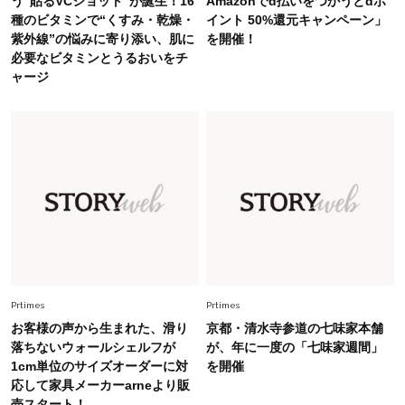
う“貼るVCショット”が誕生！16
Amazonでd払いをつかうとdポ
Fashion
2026.7.25
種のビタミンで“くすみ・乾燥・
イント 50%還元キャンペーン」
26年夏は「小ぶり」が大流行中！人と被らない
紫外線”の悩みに寄り添い、肌に
を開催！
【最旬かごバッグ】6選
必要なビタミンとうるおいをチ
ャージ
Fashion
2026.7.26
【猛暑でもきれい見え】40代が手放せない「黒
ワンピ」5選
Fashion
2026.7.2
【40代夏コーデ】猛暑でも快適＆上品に！体型
カバーも叶う厳選アイテム〈13選〉
Prtimes
Prtimes
お客様の声から生まれた、滑り
京都・清水寺参道の七味家本舗
落ちないウォールシェルフが
が、年に一度の「七味家週間」
1cm単位のサイズオーダーに対
を開催
応して家具メーカーarneより販
売スタート！