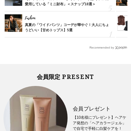
愛用している「ミニ財布」＜スナップ18選＞
Fashion
真夏の「ワイドパンツ」コーデが華やぐ！大人にちょ
うどいい【甘めトップス】5選
Recommended by
PRESENT
会員限定
会員プレゼント
【10名様にプレゼント】ヘアケ
ア発想の「ヘアカラージェル」
で自宅で手軽に白髪ケアを！