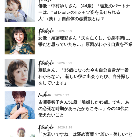
俳優・中村ゆりさん （44歳）「理想のパートナ
ーは、”ヨレヨレのTシャツ姿を見せられる
人”（笑）」自然体の恋愛観とは？
Lifestyle
2026.6.29
女優・須藤理彩さん「夫を亡くし、心身不調に。
鬱だと思っていたら…」原因がわかり自責を卒業
Lifestyle
2026.6.23
夏帆さん、「35歳になった今も自分自身が一番
わからない。 新しい役に出会うたび、自分探し
をしています」
Fashion
2026.6.22
吉瀬美智子さん51歳「離婚した45歳。でも、あ
の必死な時期があったからこそ…」今の40代に
伝えたいこと
Lifestyle
2026.7.29
「お若いですね」は褒め言葉？“若い＝美しい”と