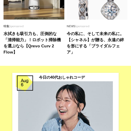
特集
Sponsored
NEWS
Sponsored
水拭きも吸引力も、圧倒的な
今の私に、そして未来の私に。
「清掃能力」！ロボット掃除機
【シャネル】が贈る、永遠の絆
を選ぶなら【Qrevo Curv 2
を形にする「ブライダルフェ
Flow】
ア」
今日の40代おしゃれコーデ
Aug
6