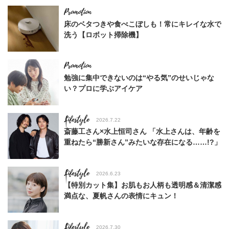
床のベタつきや食べこぼしも！常にキレイな水で
洗う【ロボット掃除機】
勉強に集中できないのは“やる気”のせいじゃな
い？プロに学ぶアイケア
Lifestyle
2026.7.22
斎藤工さん×水上恒司さん 「水上さんは、年齢を
重ねたら“勝新さん”みたいな存在になる……!?」
Lifestyle
2026.6.23
【特別カット集】お肌もお人柄も透明感＆清潔感
満点な、夏帆さんの表情にキュン！
Lifestyle
2026.7.30