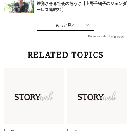
錯覚させる社会の危うさ【上野千鶴子のジェンダ
ーレス連載22】
Fashion
2026.6.12
中村ゆりさん「40代になり、やっと“仕事以外の
幸福感”に目が向いた」ライフスタイルも、服も
Recommended by
Fashion
2026.7.16
RELATED TOPICS
白黒でもこんなに華やぐ！40代、夏の「甘めト
ップス×パンツ」コーデ〈3選〉
Fashion
2026.5.29
40代の夏通勤はこれ１着！「きちんと感」も
「オシャレ」も整うトレンドトップス〈4選〉
Fashion
2026.6.26
初夏はこれさえあれば！40代は【淡色ワンピ】
で即涼しげ＆上品見え〈3選〉
Prtimes
Prtimes