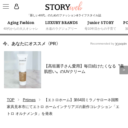
「新しい40代」のためのファッション&ライフスタイル誌
Aging Fashion
LUXURY BRANDS
Junior STORY
PO
40代からの大人オシャレ
永遠のラグジュアリー
母10年目からの子育て
今、あなたにオススメ〈PR〉
Recommended by
【高垣麗子さん愛用】毎日続けたくなる〝美
肌想い〟のUVクリーム
TOP
Prtimes
【エトロホーム】第64回ミラノサローネ国際
家具見本市にてエトロ ホームインテリアズの新作コレクション「エ
トロ オルナメンタ」を発表