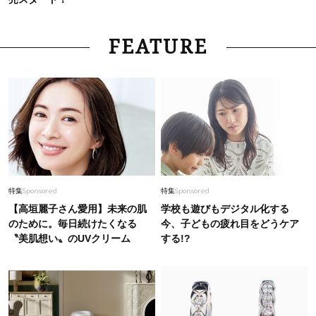
FEATURE
特集
Sponsored
特集
Sponsored
【高垣麗子さん愛用】未来の肌
学校も遊びもデジタル化する
のために。毎日続けたくなる
今、子どもの疲れ目をどうケア
〝美肌想い〟のUVクリーム
する!?