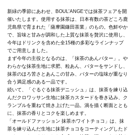
新緑の季節にあわせ、BOUL’ANGEでは抹茶フェアを開
催いたします。使用する抹茶は、日本有数の茶どころ鹿
児島県で育まれた「薩摩園鎌田茶業」のもの。色鮮やか
で、旨味と甘みが調和した上質な抹茶を贅沢に使用し、
今年はドリンクを含めた全15種の多彩なラインナップ
でご用意しました。
まず今年の主役となるのは、「抹茶のあんバター」。や
わらかな抹茶生地に求肥、粒あん、バターをサンドし、
抹茶のほろ苦さとあんこの甘み、バターの塩味が重なり
合う満足感のある一品です。
続いて、「ぐるぐる抹茶デニッシュ」は、抹茶を練り込
んだクロワッサン生地に抹茶カスタードを巻き込み、ク
ランブルを重ねて焼き上げた一品。渦を描く断面ととも
に、抹茶の香りとコクを楽しめます。
「オールドファッション 抹茶ホワイトチョコ」は、抹
茶を練り込んだ生地に抹茶チョコをコーティングしたド