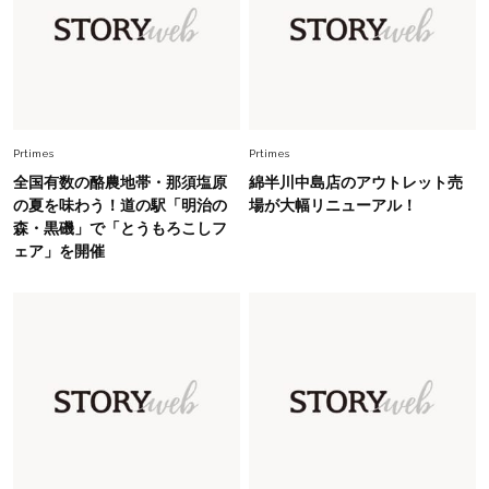
「人間、役に立たなきゃ生きてちゃいかんか？」
上野千鶴子先生が問い直す“理想の老後”の呪縛
【ジェンダー連載23】
Lifestyle
2026.8.6
26年夏の【開運アクション】は”ひと拭き”習
慣！「金運アップ→トイレ、じゃあ底上げ運
Prtimes
Prtimes
は？」
全国有数の酪農地帯・那須塩原
綿半川中島店のアウトレット売
Fashion
の夏を味わう！道の駅「明治の
場が大幅リニューアル！
2026.6.12
森・黒磯」で「とうもろこしフ
中村ゆりさん「40代になり、やっと“仕事以外の
ェア」を開催
幸福感”に目が向いた」ライフスタイルも、服も
Fashion
2026.7.16
白黒でもこんなに華やぐ！40代、夏の「甘めト
ップス×パンツ」コーデ〈3選〉
Fashion
2026.5.29
40代の夏通勤はこれ１着！「きちんと感」も
「オシャレ」も整うトレンドトップス〈4選〉