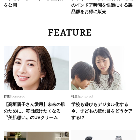
を公開
のインドア時間を快適にする製
品群をお得に販売
FEATURE
特集
Sponsored
特集
Sponsored
【高垣麗子さん愛用】未来の肌
学校も遊びもデジタル化する
のために。毎日続けたくなる
今、子どもの疲れ目をどうケア
〝美肌想い〟のUVクリーム
する!?