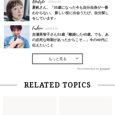
Lifestyle
2026.6.23
夏帆さん、「35歳になった今も自分自身が一番
わからない。 新しい役に出会うたび、自分探し
をしています」
Fashion
2026.6.22
吉瀬美智子さん51歳「離婚した45歳。でも、あ
の必死な時期があったからこそ…」今の40代に
伝えたいこと
Fashion
2026.8.6
【40代コンサバ派】白Tシャツは「パール×ゴー
ルドアクセ」を合わせるのが正解！〈大野真理子
Recommended by
さん×佐藤佳菜子さん〉
Lifestyle
2026.7.29
RELATED TOPICS
「お若いですね」は褒め言葉？“若い＝美しい”と
錯覚させる社会の危うさ【上野千鶴子のジェンダ
ーレス連載22】
Lifestyle
2026.7.29