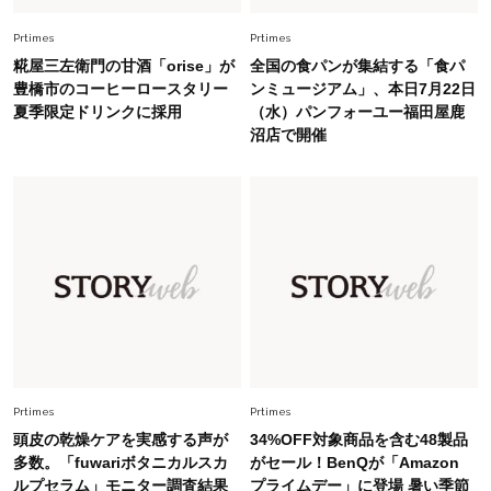
Prtimes
Prtimes
Fashion
2026.6.26
糀屋三左衛門の甘酒「orise」が
全国の食パンが集結する「食パ
初夏はこれさえあれば！40代は【淡色ワンピ】
豊橋市のコーヒーロースタリー
ンミュージアム」、本日7月22日
で即涼しげ＆上品見え〈3選〉
夏季限定ドリンクに採用
（水）パンフォーユー福田屋鹿
沼店で開催
Fashion
2026.8.5
オシャレ40代の【ワンピ＆オールインワン】最
旬着こなし3選。地味見え回避のコツは「バッグ
選び」！
Fashion
2026.7.31
【40代のTシャツコーデ】超ビッグサイズ×きれ
いめハーフパンツでモードに昇華
Fashion
2026.6.25
Prtimes
Prtimes
毎日忙しい40代が頼れる！無難に見えない【ひ
頭皮の乾燥ケアを実感する声が
34%OFF対象商品を含む48製品
とくせ黒ワンピ】〈5選〉
多数。「fuwariボタニカルスカ
がセール！BenQが「Amazon
ルプセラム」モニター調査結果
プライムデー」に登場 暑い季節