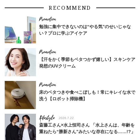
RECOMMEND
勉強に集中できないのは“やる気”のせいじゃな
い？プロに学ぶアイケア
【汗をかく季節もベタつかず嬉しい】スキンケア
発想のUVクリーム
床のベタつきや食べこぼしも！常にキレイな水で
洗う【ロボット掃除機】
Lifestyle
2026.7.22
斎藤工さん×水上恒司さん 「水上さんは、年齢を
重ねたら“勝新さん”みたいな存在になる……!?」