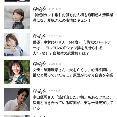
Lifestyle
2026.6.23
【特別カット集】お肌もお人柄も透明感＆清潔感
満点な、夏帆さんの表情にキュン！
Lifestyle
2026.7.30
俳優・中村ゆりさん （44歳）「理想のパートナ
ーは、”ヨレヨレのTシャツ姿を見せられる
人”（笑）」自然体の恋愛観とは？
Lifestyle
2026.6.29
女優・須藤理彩さん「夫を亡くし、心身不調に。
鬱だと思っていたら…」原因がわかり自責を卒業
Lifestyle
2026.8.6
中山優馬さん「逃げ出したい朝」もあるけれど、
課題と向き合っている時間が、実は一番充実して
いる