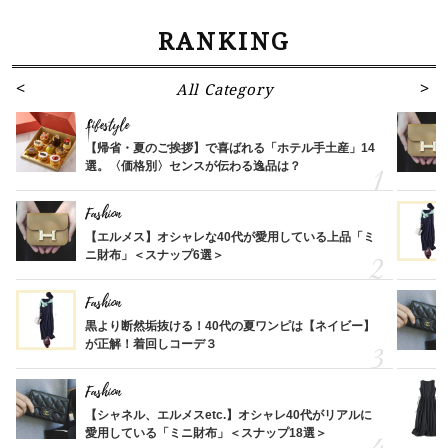
RANKING
All Category
Lifestyle
【帰省・夏のご挨拶】で喜ばれる「ホテル手土産」14
選。〈価格別〉センスが伝わる逸品は？
Fashion
【エルメス】オシャレな40代が愛用している上品「ミ
ニ財布」＜スナップ6選＞
Fashion
黒より断然垢抜ける！40代の夏ワンピは【ネイビー】
が正解！着回しコーデ３
Fashion
【シャネル、エルメスetc.】オシャレ40代がリアルに
愛用している「ミニ財布」＜スナップ18選＞