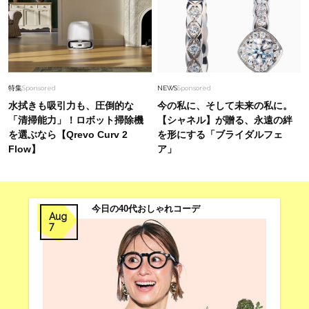
特集
Sponsored
NEWS
Sponsored
水拭きも吸引力も、圧倒的な
今の私に、そして未来の私に。
「清掃能力」！ロボット掃除機
【シャネル】が贈る、永遠の絆
を選ぶなら【Qrevo Curv 2
を形にする「ブライダルフェ
Flow】
ア」
今日の40代おしゃれコーデ
Aug
7