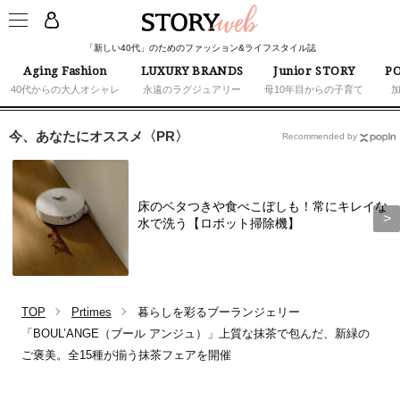
「新しい40代」のためのファッション&ライフスタイル誌
Aging Fashion
LUXURY BRANDS
Junior STORY
PO
40代からの大人オシャレ
永遠のラグジュアリー
母10年目からの子育て
今、あなたにオススメ〈PR〉
Recommended by
床のベタつきや食べこぼしも！常にキレイな
水で洗う【ロボット掃除機】
TOP
Prtimes
暮らしを彩るブーランジェリー
「BOUL’ANGE（ブール アンジュ）」上質な抹茶で包んだ、新緑の
ご褒美。全15種が揃う抹茶フェアを開催