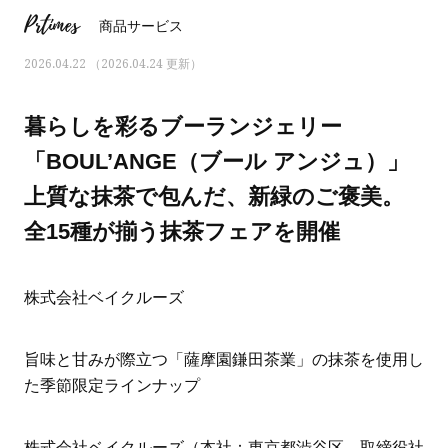
Prtimes
商品サービス
2026.04.22 （2026.04.24 更新）
暮らしを彩るブーランジェリー
「BOUL’ANGE（ブール アンジュ）」
上質な抹茶で包んだ、新緑のご褒美。
全15種が揃う抹茶フェアを開催
株式会社ベイクルーズ
おすす
ママとパパに贈る「ジェンダーレ
人気の40代髪型・ヘア
旨味と甘みが際立つ「薩摩園鎌田茶業」の抹茶を使用し
ス学」
タログ
た季節限定ラインナップ
株式会社ベイクルーズ（本社：東京都渋谷区、取締役社