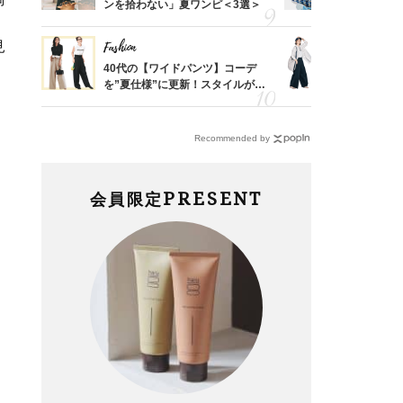
由は？
ンを拾わない」夏ワンピ＜3選＞
人と被らな
〉
選
見
Fashion
Fashion
「53
40代の【ワイドパンツ】コーデ
〈帰省にも
婚のリ
を”夏仕様”に更新！スタイルがキ
代「ワイド
でぶつ
レイ見えする〈コーデ3選〉
【旅コーデ
Recommended by
PRESENT
会員限定