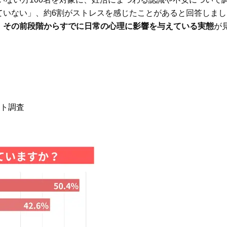
ステージ】新クレンザーでうるお
除」が【総合運】に効く理
い艶めくなめらかな素肌へ
〈26年夏の開運アクション
ていない」、約6割がストレスを感じたことがあると回答しまし
、その前段階からすでに日常の心理に影響を与えている実態
Beauty
Lifestyle
が
40代、顔がオシャレになる「リッ
梅宮アンナさんご夫婦が語る 
プの色」は【モーブ】一択！大野
歳と60歳、大人同士の電撃
真理子さんおすすめ名品
アル」周囲が驚くほど本音
かることも
ット調査