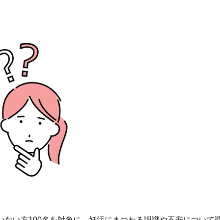
へ！石井美穂さんが推薦【名品ア
やわらかな透明感をまとう
イクリーム】3選
体の美しさ
Beauty
Lifestyle
酷暑の夏こそ40代が使うべき【美
【特別画像集】「亡くなっ
容液・クリーム】「シワ・たるみ
憧れの気持ちはますます強
ケア」はこれ一つでOK！
優・大和田美帆さん”母との
出”
Beauty
Lifestyle
石井美穂さんおすすめ！40代の
【梅宮アンナさん】乳がん
「お疲れ顔を救う」美容パック
術を経て「残った方の胸も
は？翌朝の肌に自信がもてる
しまいたい」とすら思う──
声もあることを知ってほし
Beauty
Lifestyle
黄ぐすみをオフ！40代の美白ケ
梅宮アンナさん、再婚から8
ア、最適解は【角質洗顔】。石井
の心境「お互い20年ぶりの
美穂さんおすすめ名品
活、正直簡単じゃない」
Beauty
Lifestyle
今いちばん垢抜ける「ショートボ
中山優馬さん、姉と話し合
ブ」SNAP。人気アラフォー読者達
めた親孝行「親の年齢も考
がお手本！
年に1回くらいは何かしなき
て」
Beauty
Lifestyle
まるで美容液！【ディオール プレ
まずはここだけ！「寝室の
のいない方100名を対象に、妊活にまつわる認識や不安について