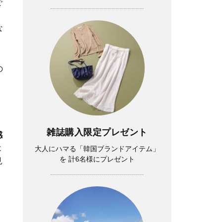
で
な
の
雑誌購入限定プレゼント
感
は
大人にハマる「韓国ブランドアイテム」
を 計6名様にプレゼント
見