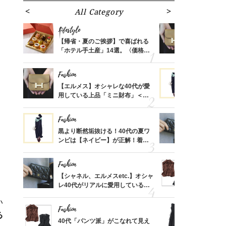
All Category
Fa
Lifestyle
Fashion
ばれる
【帰省・夏のご挨拶】で喜ばれる
【エルメス
価格
「ホテル手土産」14選。〈価格
用している
？
別〉センスが伝わる逸品は？
ナップ6選
Fashion
Fashion
時間ゼ
【エルメス】オシャレな40代が愛
黒より断然
正解ス
用している上品「ミニ財布」＜ス
ンピは【ネ
ナップ6選＞
しコーデ３
Fashion
Fashion
さんの
黒より断然垢抜ける！40代の夏ワ
【シャネル、
金の話
ンピは【ネイビー】が正解！着回
レ40代が
めるん
しコーデ３
「ミニ財布
で学ん
Fashion
Fashion
る【お
【シャネル、エルメスetc.】オシャ
40代「パ
買える
レ40代がリアルに愛用している
る！大草直
れる名
「ミニ財布」＜スナップ18選＞
可愛い【ト
い
Fashion
Fashion
る
さん
40代「パンツ派」がこなれて見え
「それ、ユ