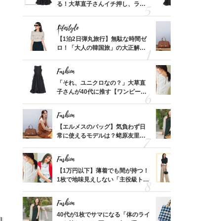
、自然
る！大草直子さんイチ押し、ラク
子さんが4
可愛い【トップス】4選
ス】！秀逸
レイ見え
Lifestyle
Fashion
てから
【1泊2日弾丸旅行】無駄な時間ゼ
【エルメス
く」俳
ロ！「大人の韓国旅」の大正解ス
常に使える
思い
ケジュールは？
んと探す「
Fashion
Fashion
摘出手
「それ、ユニクロなの？」大草直
【1万円以
取って
子さんが40代に推す【ワンピー
1枚で地味
そんな
ス】！秀逸シルエットで体型がキ
プス」5選
い
レイ見え
Fashion
Fashion
カ月め
【エルメスのバッグ】気負わず日
40代が1
結婚生
常に使えるモデルは？蛯原友里さ
ンを拾わな
んと探す「最旬名品」4選
Fashion
Fashion
って始
【1万円以下】薄着でも間が持つ！
40代の【
えて、
1枚で地味見えしない「主役級トッ
を”夏仕様
ゃなっ
プス」5選
レイ見えす
Fashion
Fashion
拭き掃
40代が1枚でサマになる「体のライ
26年夏は
調