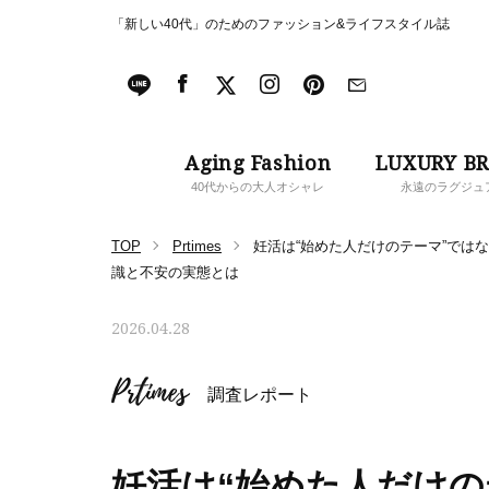
「新しい40代」のためのファッション&ライフスタイル誌
Aging Fashion
LUXURY B
40代からの大人オシャレ
永遠のラグジュ
TOP
Prtimes
妊活は“始めた人だけのテーマ”では
識と不安の実態とは
2026.04.28
Prtimes
調査レポート
妊活は“始めた人だけの