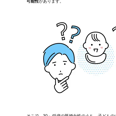
可能性
があります。
そこで、30～45歳の既婚女性のうち、子ども