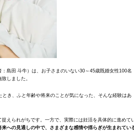
Beauty
Lifestyle
Beauty
Lifestyle
「それどこの？」と褒められる！
【帰省・夏のご挨拶】で喜
可愛すぎる【YSL】の新作「万能ク
「ホテル手土産」14選。〈
リーム」が夏のお守りに
別〉センスが伝わる逸品は
Beauty
Lifestyle
26年夏、石井美穂さん厳選の【美
【1泊2日弾丸旅行】無駄な
白アイテム】10選！40代以上は朝
ロ！「大人の韓国旅」の大
晩の「即効集中ケア」に頼る！
ケジュールは？
Beauty
Lifestyle
島田 斗牛）は、お子さまのいない30～45歳既婚女性100名
40代、翌朝の肌が見違える！夏の
梅宮アンナさん、父・辰夫
施致しました。
「ざらつき・ごわつき」をケアす
相続で学んだこと「親のお
る名品2選〈パック・ミスト〉
は”介護どうする？”から始
です」父・辰夫さんの相続
たとき、ふと年齢や将来のことが気になった、そんな経験はあ
Beauty
Lifestyle
だこと
40代の透明感を底上げ【毛穴ケ
〈元社長秘書〉内緒で教え
ア】名品3選！石井美穂さん「60本
盆の帰省手土産5選】東京で
以上愛用中」のものも
「また買ってきて」と喜ば
て捉えられがちです。一方で、実際には妊活を具体的に進めて
品
Beauty
Lifestyle
将来への見通しの中で、さまざまな感情や揺らぎが生まれてい
「夕方から目力が落ちる…」40代
【特別カット集】中村ゆり