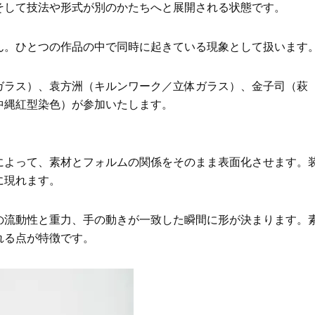
は？翌朝の肌に自信がもてる
は”介護どうする？”から始
そして技法や形式が別のかたちへと展開される状態です。
です」父・辰夫さんの相続
Beauty
Lifestyle
だこと
酷暑の夏こそ40代が使うべき【美
女優・須藤理彩さん「夫を
ん。ひとつの作品の中で同時に起きている現象として扱います
容液・クリーム】「シワ・たるみ
し、心身不調に。鬱だと思
ケア」はこれ一つでOK！
たら…」原因がわかり自責
Beauty
Lifestyle
ガラス）、袁方洲（キルンワーク／立体ガラス）、金子司（萩
【インナーケア】石井美穂さんが
【梅宮アンナさん】乳がん
沖縄紅型染色）が参加いたします。
「夏のお守り」に飲む名品。手軽
術を経て「残った方の胸も
なのに、肌が見違える！
しまいたい」とすら思う──
声もあることを知ってほし
Beauty
Lifestyle
によって、素材とフォルムの関係をそのまま表面化させます。
日焼け止めだけじゃない！40代の
梅宮アンナさん、再婚から8
肌が明るくなる”朝の時短名
の心境「お互い20年ぶりの
に現れます。
品”【洗顔＆集中美容液】
活、正直簡単じゃない」
Beauty
Lifestyle
の流動性と重力、手の動きが一致した瞬間に形が決まります。
今いちばん垢抜ける「ショートボ
梅宮アンナさんご夫婦が語る 
れる点が特徴です。
ブ」SNAP。人気アラフォー読者達
歳と60歳、大人同士の電撃
がお手本！
アル」周囲が驚くほど本音
かることも
Beauty
Lifestyle
目元の「深いたるみ＆くぼみ」に
【1泊2日でみっちり】食も
手応え！プロが選ぶ、話題の名品
も！時短で楽しみつくす「