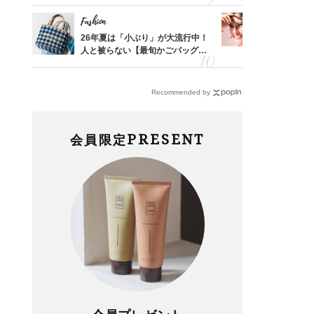
！
「ブラウン名品」2選
えする【上
Fashion
Fashion
拭き掃
26年夏は「小ぶり」が大流行中！
1万円台か
由は？
人と被らない【最旬かごバッグ】6
40代が毎
〉
選
リー」４選
Recommended by
PRESENT
会員限定