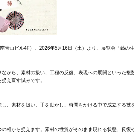
Beauty
Lifestyle
Beauty
Lifestyle
26年夏、石井美穂さん厳選の【美
【帰省・夏のご挨拶】で喜
白アイテム】10選！40代以上は朝
「ホテル手土産」14選。〈
晩の「即効集中ケア」に頼る！
別〉センスが伝わる逸品は
Beauty
Lifestyle
「夕方から目力が落ちる…」40代
【1泊2日弾丸旅行】無駄な
31 KD南青山ビル4F）、2026年5月16日（土）より、展覧会「藝の
へ！石井美穂さんが推薦【名品ア
ロ！「大人の韓国旅」の大
イクリーム】3選
ケジュールは？
Beauty
Lifestyle
40代、翌朝の肌が見違える！夏の
〈元社長秘書〉内緒で教え
りながら、素材の扱い、工程の反復、表現への展開といった複
「ざらつき・ごわつき」をケアす
盆の帰省手土産5選】東京で
を捉え直す試みです。
る名品2選〈パック・ミスト〉
「また買ってきて」と喜ば
品
Beauty
Lifestyle
40代の透明感を底上げ【毛穴ケ
【特別画像集】「亡くなっ
ア】名品3選！石井美穂さん「60本
憧れの気持ちはますます強
来し、素材を扱い、手を動かし、時間をかける中で成立する技
以上愛用中」のものも
優・大和田美帆さん”母との
出”
Beauty
Lifestyle
石井美穂さんおすすめ！40代の
梅宮アンナさん、父・辰夫
つの相から捉えます。素材の性質がそのまま現れる状態、反復
「お疲れ顔を救う」美容パック
相続で学んだこと「親のお