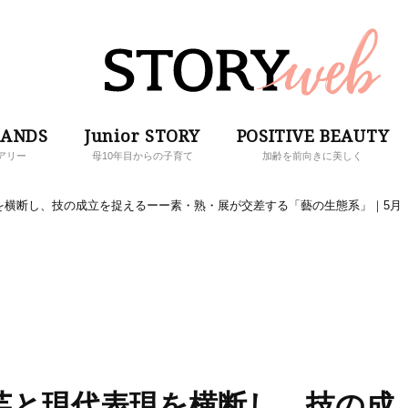
RANDS
Junior STORY
POSITIVE BEAUTY
アリー
母10年目からの子育て
加齢を前向きに美しく
現代表現を横断し、技の成立を捉えるーー素・熟・展が交差する「藝の生態系」｜5月
y】工芸と現代表現を横断し、技の成