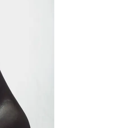
〈５選〉
まソウル旅」リアルプラン
Beauty
Lifestyle
40代の“老け見え”目元〈シワ・ク
まずはここだけ！「寝室の
マ・くぼみ・まつ毛〉に！【悩み
除」が【総合運】に効く理
別・名品まとめ】
〈26年夏の開運アクション