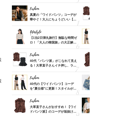
めるん
「ミニ財布」＜スナップ18選＞
めトップス
で学ん
Fashion
Fashion
亡く
真夏の「ワイドパンツ」コーデが
40代「パ
。
ってい
華やぐ！大人にちょうどいい【甘
る！大草直
を卒業
めトップス】5選
可愛い【ト
Lifestyle
Fashion
摘出手
【1泊2日弾丸旅行】無駄な時間ゼ
40代の【
取って
ロ！「大人の韓国旅」の大正解ス
を”夏仕様
そんな
ケジュールは？
レイ見えす
い
Fashion
Fashion
装
カ月め
40代「パンツ派」がこなれて見え
大草直子さ
結婚生
る！大草直子さんイチ押し、ラク
ドパンツ派
可愛い【トップス】4選
「ブラウン
Fashion
Fashion
素
「53
40代の【ワイドパンツ】コーデ
26年夏は
婚のリ
を”夏仕様”に更新！スタイルがキ
人と被らな
でぶつ
レイ見えする〈コーデ3選〉
選
Fashion
Fashion
買い物
大草直子さんがおすすめ！【ワイ
『ジャケッ
わがま
ドパンツ派】のコーデが垢抜ける
正解！普通