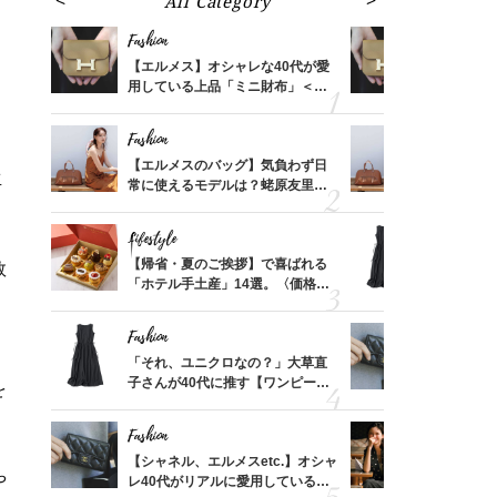
All Category
Fa
Fashion
Fashion
ばれる
【エルメス】オシャレな40代が愛
【エルメス
価格
用している上品「ミニ財布」＜ス
用している
？
ナップ6選＞
ナップ6選
Fashion
Fashion
時間ゼ
【エルメスのバッグ】気負わず日
【エルメス
生
正解ス
常に使えるモデルは？蛯原友里さ
常に使える
んと探す「最旬名品」4選
んと探す「
Lifestyle
Fashion
る【お
【帰省・夏のご挨拶】で喜ばれる
「それ、ユ
数
買える
「ホテル手土産」14選。〈価格
子さんが4
れる名
別〉センスが伝わる逸品は？
ス】！秀逸
レイ見え
Fashion
Fashion
てから
「それ、ユニクロなの？」大草直
【シャネル、
く」俳
子さんが40代に推す【ワンピー
レ40代が
を
思い
ス】！秀逸シルエットで体型がキ
「ミニ財布
レイ見え
Fashion
Fashion
さんの
【シャネル、エルメスetc.】オシャ
真夏の「ワ
や
金の話
レ40代がリアルに愛用している
華やぐ！大