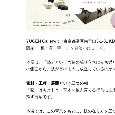
YUGEN Galleryは（東京都港区南青山3-1-
態系 ― 種・育・華 ―」を開催いたします。
本展は、「藝」という言葉の成り立ちに立ち返
の側面から、技がどのように成立しているのか
素材・工程・展開という三つの相
「藝」はもともと、草木を植え育てる行為に由
指す言葉です。
本展では、この背景をもとに、技の在り方を三