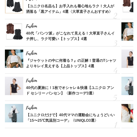
【ユニクロ名品も】お手入れも着心地もラク！大人が
洒落る「黒アイテム」4選〈大草直子さんおすすめ〉
Fashion
40代「パンツ派」がこなれて見える！大草直子さんイ
チ押し、ラク可愛い【トップス】4選
Fashion
『ジャケットの中に何着る？』の正解！普通のTシャツ
よりキレイ見えする【上品トップス】4選
Fashion
40代の夏旅に！1枚でオシャレ＆快適【ユニクロ アン
ド セシリー バンセン】〈新作コーデ3選〉
Fashion
【ユニクロだけで】40代ママの運動会にちょうどいい
「15〜25℃気温別コーデ」〈UNIQLO3選〉