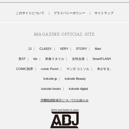
このサイトについて
プライバシーポリシー
サイトマップ
MAGAZINE OFFICIAL SITE
JJ
CLASSY.
VERY
STORY
Mart
美ST
bis
和食スタイル
女性自身
SmartFLASH
COMIC熱帯
comic Pureri
マンガ コミソル
本がすき。
kokode.jp
kokode Beauty
kokode books
kokode digital
消費税総額表示についてのお知らせ