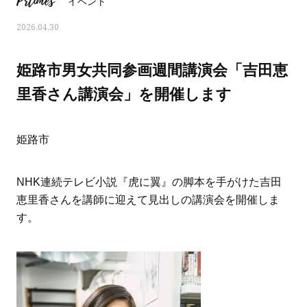
Prtimes
イベント
2026.04.30
姫路市男女共同参画週間講演会「吉田恵
里香さん講演会」を開催します
姫路市
NHK連続テレビ小説『虎に翼』の脚本を手がけた吉田
恵里香さんを講師に迎えて見出しの講演会を開催しま
す。
ママとパパに贈る「ジェンダーレ
人気の40代髪型・ヘア
ス学」
タログ