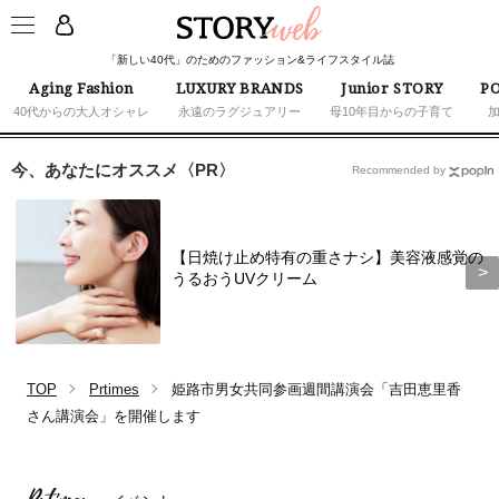
「新しい40代」のためのファッション&ライフスタイル誌
Aging Fashion
LUXURY BRANDS
Junior STORY
PO
40代からの大人オシャレ
永遠のラグジュアリー
母10年目からの子育て
今、あなたにオススメ〈PR〉
Recommended by
【日焼け止め特有の重さナシ】美容液感覚の
うるおうUVクリーム
TOP
Prtimes
姫路市男女共同参画週間講演会「吉田恵里香
さん講演会」を開催します