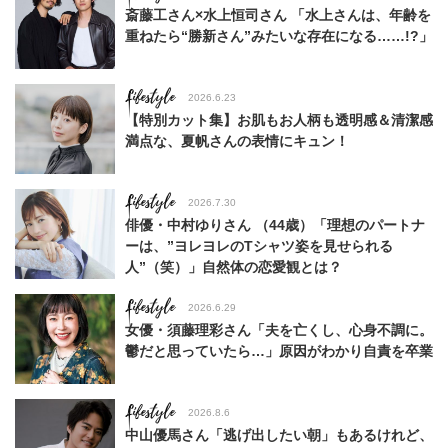
斎藤工さん×水上恒司さん 「水上さんは、年齢を
重ねたら“勝新さん”みたいな存在になる……!?」
Lifestyle
2026.6.23
【特別カット集】お肌もお人柄も透明感＆清潔感
満点な、夏帆さんの表情にキュン！
Lifestyle
2026.7.30
俳優・中村ゆりさん （44歳）「理想のパートナ
ーは、”ヨレヨレのTシャツ姿を見せられる
人”（笑）」自然体の恋愛観とは？
Lifestyle
2026.6.29
女優・須藤理彩さん「夫を亡くし、心身不調に。
鬱だと思っていたら…」原因がわかり自責を卒業
Lifestyle
2026.8.6
中山優馬さん「逃げ出したい朝」もあるけれど、