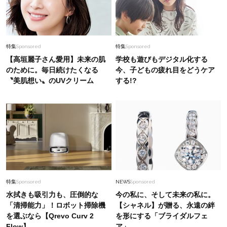
特集
Sponsored
特集
Sponsored
【高垣麗子さん愛用】未来の肌
学校も遊びもデジタル化する
のために。毎日続けたくなる
今、子どもの疲れ目をどうケア
〝美肌想い〟のUVクリーム
する!?
特集
Sponsored
NEWS
Sponsored
水拭きも吸引力も、圧倒的な
今の私に、そして未来の私に。
「清掃能力」！ロボット掃除機
【シャネル】が贈る、永遠の絆
を選ぶなら【Qrevo Curv 2
を形にする「ブライダルフェ
Flow】
ア」