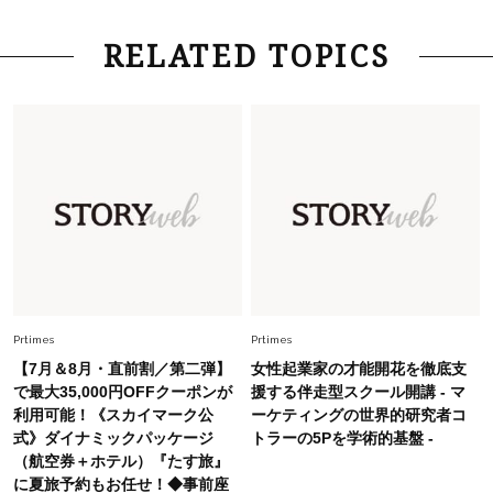
ーレス連載22】
Lifestyle
2026.8.6
RELATED TOPICS
26年夏の【開運アクション】は”ひと拭き”習
慣！「金運アップ→トイレ、じゃあ底上げ運
は？」
Fashion
2026.6.12
中村ゆりさん「40代になり、やっと“仕事以外の
幸福感”に目が向いた」ライフスタイルも、服も
Fashion
2026.5.29
40代の夏通勤はこれ１着！「きちんと感」も
「オシャレ」も整うトレンドトップス〈4選〉
Prtimes
Prtimes
【7月＆8月・直前割／第二弾】
女性起業家の才能開花を徹底支
Fashion
で最大35,000円OFFクーポンが
援する伴走型スクール開講 - マ
2026.7.16
利用可能！《スカイマーク公
ーケティングの世界的研究者コ
白黒でもこんなに華やぐ！40代、夏の「甘めト
式》ダイナミックパッケージ
トラーの5Pを学術的基盤 -
ップス×パンツ」コーデ〈3選〉
（航空券＋ホテル）『たす旅』
に夏旅予約もお任せ！◆事前座