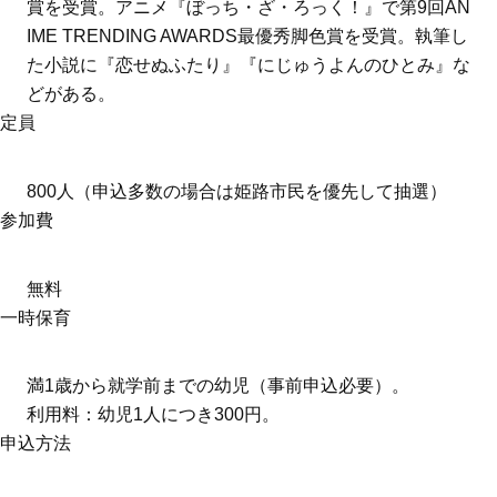
賞を受賞。アニメ『ぼっち・ざ・ろっく！』で第9回AN
IME TRENDING AWARDS最優秀脚色賞を受賞。執筆し
た小説に『恋せぬふたり』『にじゅうよんのひとみ』な
どがある。
定員
800人（申込多数の場合は姫路市民を優先して抽選）
参加費
無料
一時保育
満1歳から就学前までの幼児（事前申込必要）。
利用料：幼児1人につき300円。
申込方法