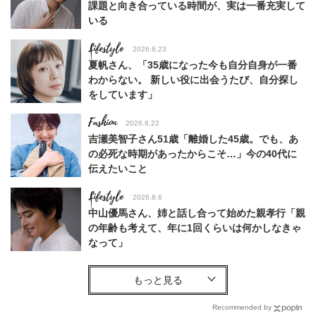
課題と向き合っている時間が、実は一番充実して
いる
Lifestyle
2026.6.23
夏帆さん、「35歳になった今も自分自身が一番
わからない。 新しい役に出会うたび、自分探し
をしています」
Fashion
2026.6.22
吉瀬美智子さん51歳「離婚した45歳。でも、あ
の必死な時期があったからこそ…」今の40代に
伝えたいこと
Lifestyle
2026.8.6
中山優馬さん、姉と話し合って始めた親孝行「親
の年齢も考えて、年に1回くらいは何かしなきゃ
なって」
Lifestyle
2026.7.29
「お若いですね」は褒め言葉？“若い＝美しい”と
錯覚させる社会の危うさ【上野千鶴子のジェンダ
Recommended by