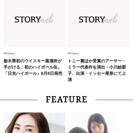
26年夏は「小ぶり」が大流行中！人と被らない
【最旬かごバッグ】6選
Fashion
2026.7.2
【40代夏コーデ】猛暑でも快適＆上品に！体型
カバーも叶う厳選アイテム〈13選〉
Prtimes
Prtimes
栃木県初のウイスキー蒸溜所が
トニー賞ほか受賞のアーサー・
手がける、初のハイボール缶。
ミラー代表作を演出・小川絵梨
「日光ハイボール」8月8日発売
子、出演・イッセー尾形にて上
演
FEATURE