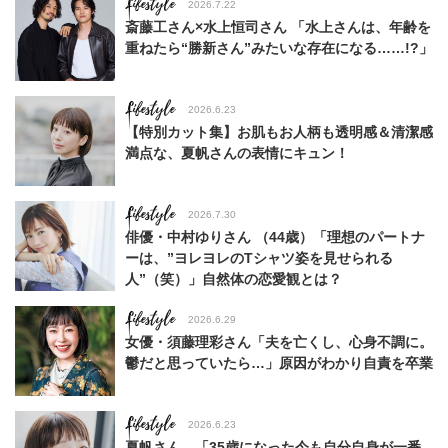
Lifestyle
2026.7.22
斎藤工さん×水上恒司さん 「水上さんは、年齢を
重ねたら“勝新さん”みたいな存在になる……!?」
Lifestyle
2026.6.23
【特別カット集】お肌もお人柄も透明感＆清潔感
満点な、夏帆さんの表情にキュン！
Lifestyle
2026.7.30
俳優・中村ゆりさん （44歳）「理想のパートナ
ーは、”ヨレヨレのTシャツ姿を見せられる
人”（笑）」自然体の恋愛観とは？
Lifestyle
2026.6.29
女優・須藤理彩さん「夫を亡くし、心身不調に。
鬱だと思っていたら…」原因がわかり自責を卒業
Lifestyle
2026.6.23
夏帆さん、「35歳になった今も自分自身が一番