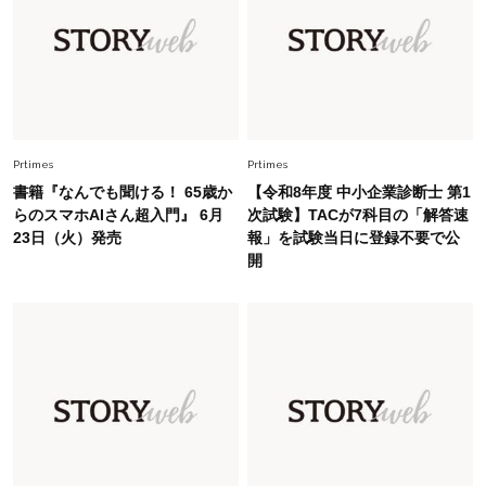
Fashion
2026.7.31
【40代のTシャツコーデ】超ビッグサイズ×きれ
いめハーフパンツでモードに昇華
Fashion
2026.6.25
毎日忙しい40代が頼れる！無難に見えない【ひ
Prtimes
Prtimes
とくせ黒ワンピ】〈5選〉
書籍『なんでも聞ける！ 65歳か
【令和8年度 中小企業診断士 第1
らのスマホAIさん超入門』 6月
次試験】TACが7科目の「解答速
23日（火）発売
報」を試験当日に登録不要で公
Fashion
2026.7.9
開
スタイリストが本気で推す！40代がほどよく華
やぐ【甘め黒アイテム】3選
Fashion
2026.7.25
26年夏は「小ぶり」が大流行中！人と被らない
【最旬かごバッグ】6選
Fashion
2026.7.26