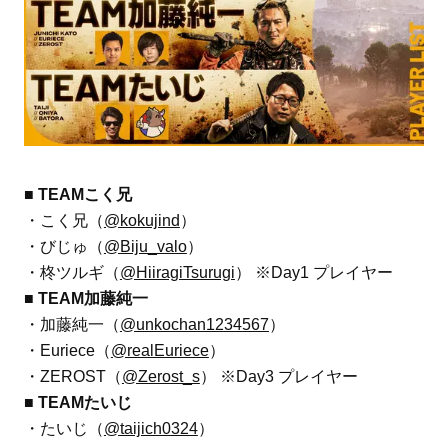
■ TEAMこく兄
・こく兄（
@kokujind
）
・びじゅ（
@Biju_valo
）
・柊ツルギ（
@HiiragiTsurugi
） ※Day1 プレイヤー
■ TEAM加藤純一
・加藤純一（
@unkochan1234567
）
・Euriece（
@realEuriece
）
・ZEROST（
@Zerost_s
） ※Day3 プレイヤー
■ TEAMたいじ
・たいじ（
@taijich0324
）