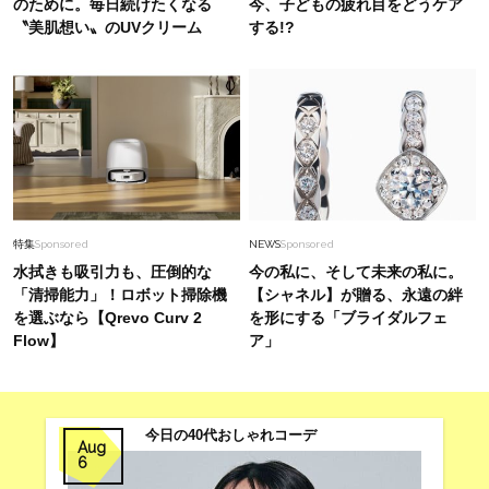
のために。毎日続けたくなる
今、子どもの疲れ目をどうケア
〝美肌想い〟のUVクリーム
する!?
特集
Sponsored
NEWS
Sponsored
水拭きも吸引力も、圧倒的な
今の私に、そして未来の私に。
「清掃能力」！ロボット掃除機
【シャネル】が贈る、永遠の絆
を選ぶなら【Qrevo Curv 2
を形にする「ブライダルフェ
Flow】
ア」
今日の40代おしゃれコーデ
Aug
6