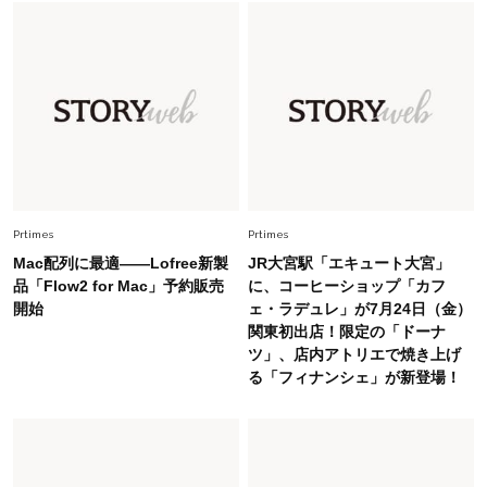
Fashion
2026.7.16
白黒でもこんなに華やぐ！40代、夏の「甘めト
ップス×パンツ」コーデ〈3選〉
Fashion
2026.5.29
40代の夏通勤はこれ１着！「きちんと感」も
「オシャレ」も整うトレンドトップス〈4選〉
Prtimes
Prtimes
Mac配列に最適――Lofree新製
JR大宮駅「エキュート大宮」
Fashion
品「Flow2 for Mac」予約販売
に、コーヒーショップ「カフ
2026.6.26
開始
ェ・ラデュレ」が7月24日（金）
初夏はこれさえあれば！40代は【淡色ワンピ】
関東初出店！限定の「ドーナ
で即涼しげ＆上品見え〈3選〉
ツ」、店内アトリエで焼き上げ
る「フィナンシェ」が新登場！
Fashion
2026.8.5
オシャレ40代の【ワンピ＆オールインワン】最
旬着こなし3選。地味見え回避のコツは「バッグ
選び」！