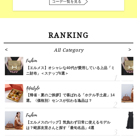
コーデ一覧を見る
RANKING
All Category
Fashion
【エルメス】オシャレな40代が愛用している上品「ミ
ニ財布」＜スナップ6選＞
Lifestyle
【帰省・夏のご挨拶】で喜ばれる「ホテル手土産」14
選。〈価格別〉センスが伝わる逸品は？
Fashion
【エルメスのバッグ】気負わず日常に使えるモデル
は？蛯原友里さんと探す「最旬名品」4選