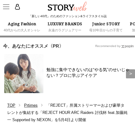
「新しい40代」のためのファッション&ライフスタイル誌
Aging Fashion
LUXURY BRANDS
Junior STORY
PO
40代からの大人オシャレ
永遠のラグジュアリー
母10年目からの子育て
今、あなたにオススメ〈PR〉
Recommended by
勉強に集中できないのは“やる気”のせいじゃ
ない？プロに学ぶアイケア
TOP
Prtimes
「REJECT」所属ストリーマーおよび豪華タ
レントが集結する「REJECT HOUR ARC Raiders 討伐杯 feat.加藤純
一 Supported by NEXON」を5月4日より開催