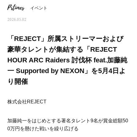
Prtimes
イベント
2026.05.02
「REJECT」所属ストリーマーおよび
豪華タレントが集結する「REJECT
HOUR ARC Raiders 討伐杯 feat.加藤純
一 Supported by NEXON」を5月4日よ
り開催
株式会社REJECT
ママとパパに贈る「ジェンダーレ
人気の40代髪型・ヘア
ス学」
タログ
加藤純一をはじめとする著名タレント9名が賞金総額50
0万円を懸けた戦いを繰り広げる