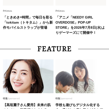
【猛暑でもきれい見え】40代が手放せない「黒
ワンピ」5選
Prtimes
Prtimes
「ときめき×時間」で毎日を彩る
「アニメ「NEEDY GIRL
「tokitam（トキタム）」から新
OVERDOSE」POP-UP
作モバイルストラップが登場
STORE」を2026年7月8日(水)よ
りゲーマーズにて開催中！
FEATURE
特集
Sponsored
特集
Sponsored
【高垣麗子さん愛用】未来の肌
学校も遊びもデジタル化する