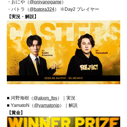
・おにや（
@oniyanogame
）
・バトラ（
@batora324
） ※Day2 プレイヤー
【実況・解説】
■ 河野海樹（
@akxm_fps
）｜実況
■ YamatoN（
@yamatonjp
）｜解説
【賞金】