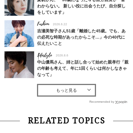
わからない。 新しい役に出会うたび、自分探し
をしています」
Fashion
2026.6.22
吉瀬美智子さん51歳「離婚した45歳。でも、あ
の必死な時期があったからこそ…」今の40代に
伝えたいこと
Lifestyle
2026.8.6
中山優馬さん、姉と話し合って始めた親孝行「親
の年齢も考えて、年に1回くらいは何かしなきゃ
なって」
Lifestyle
2026.7.29
「人間、役に立たなきゃ生きてちゃいかんか？」
上野千鶴子先生が問い直す“理想の老後”の呪縛
Recommended by
【ジェンダー連載23】
Fashion
2026.6.12
RELATED TOPICS
中村ゆりさん「40代になり、やっと“仕事以外の
幸福感”に目が向いた」ライフスタイルも、服も