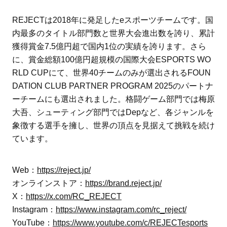
REJECTは2018年に発足したeスポーツチームです。国
内最多のタイトル部門数と世界大会進出数を誇り、累計
獲得賞金7.5億円超で国内1位の実績を誇ります。さら
に、賞金総額100億円超規模の国際大会ESPORTS WO
RLD CUPにて、世界40チームのみが選出されるFOUN
DATION CLUB PARTNER PROGRAM 2025のパートナ
ーチームにも選出されました。格闘ゲーム部門では梅原
大吾、シューティング部門ではDepなど、各ジャンルを
象徴する選手を擁し、世界の頂点を見据えて挑戦を続け
ています。
Web：
https://reject.jp/
オンラインストア：
https://brand.reject.jp/
X：
https://x.com/RC_REJECT
Instagram：
https://www.instagram.com/rc_reject/
YouTube：
https://www.youtube.com/c/REJECTesports