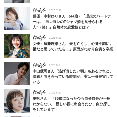
Lifestyle
2026.7.30
俳優・中村ゆりさん （44歳）「理想のパートナ
ーは、”ヨレヨレのTシャツ姿を見せられる
人”（笑）」自然体の恋愛観とは？
Lifestyle
2026.6.29
女優・須藤理彩さん「夫を亡くし、心身不調に。
鬱だと思っていたら…」原因がわかり自責を卒業
Lifestyle
2026.8.6
中山優馬さん「逃げ出したい朝」もあるけれど、
課題と向き合っている時間が、実は一番充実して
いる
Lifestyle
2026.6.23
夏帆さん、「35歳になった今も自分自身が一番
わからない。 新しい役に出会うたび、自分探し
をしています」