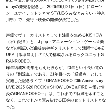
IRE ～愛と情炎のGRANRODEO～』の模様を収めたBl
u-rayの発売を記念し、2026年6月21日（日）にローソ
ン・ユナイテッドシネマ STYLE-S みなとみらい（神奈
川県）で、先行上映会の開催が決定した。
声優でヴォーカリストとしても注目を集めるKISHOW
（谷山紀章）と、J-pop・アニメーション・ゲーム音楽
などの幅広い楽曲提供やギタリストとして活躍するe-Z
UKA（飯塚昌明）の2人で構成されるロックユニットG
RANRODEO。
昨年結成20周年を迎えた彼らが、20年という長い道の
りの「到達点」であり、21年目への「通過点」として
実施した記念ライブ『GRANRODEO 20th Anniversary
LIVE 2025 G20 ROCK☆SHOW LOVE＆FIRE ～愛と情
炎のGRANRODEO～』は、これまでの軌跡を余すこと
なく、これでもかと畳み掛ける圧巻のセットリストとな
った。