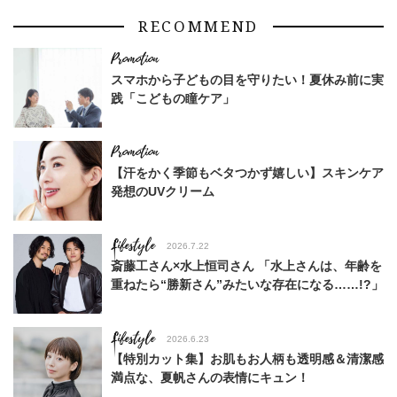
RECOMMEND
スマホから子どもの目を守りたい！夏休み前に実
践「こどもの瞳ケア」
【汗をかく季節もベタつかず嬉しい】スキンケア
発想のUVクリーム
Lifestyle
2026.7.22
斎藤工さん×水上恒司さん 「水上さんは、年齢を
重ねたら“勝新さん”みたいな存在になる……!?」
Lifestyle
2026.6.23
【特別カット集】お肌もお人柄も透明感＆清潔感
満点な、夏帆さんの表情にキュン！