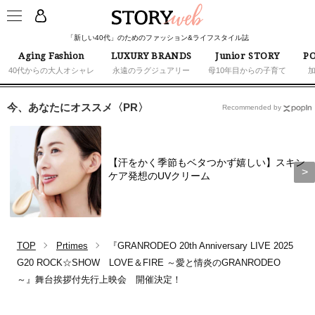
「新しい40代」のためのファッション&ライフスタイル誌
Aging Fashion
LUXURY BRANDS
Junior STORY
PO
40代からの大人オシャレ
永遠のラグジュアリー
母10年目からの子育て
今、あなたにオススメ〈PR〉
Recommended by
【汗をかく季節もベタつかず嬉しい】スキン
ケア発想のUVクリーム
TOP
Prtimes
『GRANRODEO 20th Anniversary LIVE 2025
G20 ROCK☆SHOW LOVE＆FIRE ～愛と情炎のGRANRODEO
～』舞台挨拶付先行上映会 開催決定！