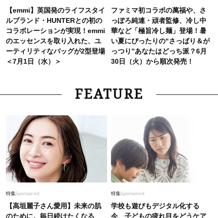
【emmi】英国発のライフスタイ
ファミマ初コラボの萬福や、さ
ルブランド・HUNTERとの初の
っぽろ純連・頑者監修、冷し中
コラボレーションが実現！emmi
華など「極旨冷し麺」登場！暑
のエッセンスを取り入れた、ユ
い夏にぴったりの“さっぱり＆が
ーティリティなバッグが2型登場
っつり”あなたはどっち派？6月
＜7月1日（水）＞
30日（火）から順次発売！
FEATURE
特集
Sponsored
特集
Sponsored
【高垣麗子さん愛用】未来の肌
学校も遊びもデジタル化する
のために。毎日続けたくなる
今、子どもの疲れ目をどうケア