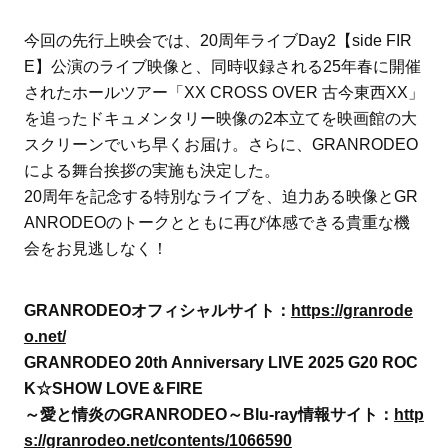
今回の先行上映会では、20周年ライブDay2【side FIR
E】公演のライブ映像と、同時収録される25年春に開催
されたホールツアー「XX CROSS OVER 古今東西XX」
を追ったドキュメンタリー映像の2本立てを映画館の大
スクリーンでいち早くお届け。さらに、GRANRODEO
による舞台挨拶の実施も決定した。
20周年を記念する特別なライブを、迫力ある映像とGR
ANRODEOのトークとともに再び体感できる貴重な機
会をお見逃しなく！
GRANRODEOオフィシャルサイト：
https://granrode
o.net/
GRANRODEO 20th Anniversary LIVE 2025 G20 ROC
K☆SHOW LOVE＆FIRE
～愛と情炎のGRANRODEO～Blu-ray情報サイト：
http
s://granrodeo.net/contents/1066590