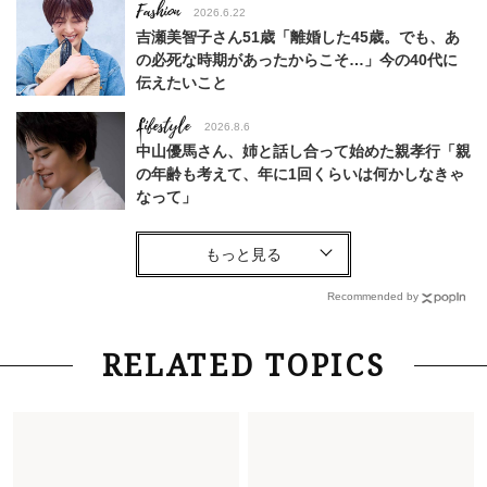
Fashion
2026.6.22
吉瀬美智子さん51歳「離婚した45歳。でも、あ
の必死な時期があったからこそ…」今の40代に
伝えたいこと
Lifestyle
2026.8.6
中山優馬さん、姉と話し合って始めた親孝行「親
の年齢も考えて、年に1回くらいは何かしなきゃ
なって」
Lifestyle
2026.7.29
「お若いですね」は褒め言葉？“若い＝美しい”と
錯覚させる社会の危うさ【上野千鶴子のジェンダ
Recommended by
ーレス連載22】
Lifestyle
2026.8.6
RELATED TOPICS
26年夏の【開運アクション】は”ひと拭き”習
慣！「金運アップ→トイレ、じゃあ底上げ運
は？」
Fashion
2026.6.12