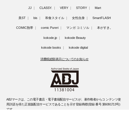
JJ
CLASSY.
VERY
STORY
Mart
美ST
bis
和食スタイル
女性自身
SmartFLASH
COMIC熱帯
comic Pureri
マンガ コミソル
本がすき。
kokode.jp
kokode Beauty
kokode books
kokode digital
消費税総額表示についてのお知らせ
ABJマークは、この電子書店・電子書籍配信サービスが、著作権者からコ ンテンツ使
用許諾を得た正規版配信サービスであることを示す登録商標(登録 番号 第6091713号)
です。
ABJマークの詳細、ABJマークを掲示しているサービスの一覧はこちらです。
https://aebs.or.jp/