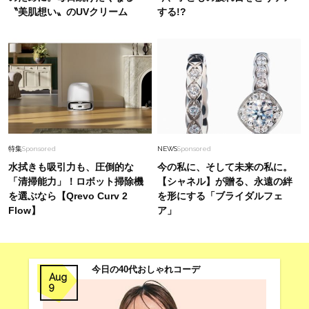
〝美肌想い〟のUVクリーム
する!?
特集
Sponsored
NEWS
Sponsored
水拭きも吸引力も、圧倒的な
今の私に、そして未来の私に。
「清掃能力」！ロボット掃除機
【シャネル】が贈る、永遠の絆
を選ぶなら【Qrevo Curv 2
を形にする「ブライダルフェ
Flow】
ア」
今日の40代おしゃれコーデ
Aug
9