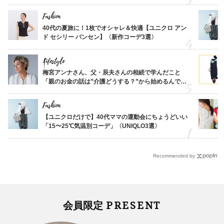
Fashion
40代の夏旅に！1枚でオシャレ＆快適【ユニクロ アン
ド セシリー バンセン】〈新作コーデ3選〉
Lifestyle
梅宮アンナさん、父・辰夫さんの相続で学んだこと
「親のお金の話は”介護どうする？”から始めるんで
す」父・辰夫さんの相続で学んだこと
Fashion
【ユニクロだけで】40代ママの運動会にちょうどいい
「15〜25℃気温別コーデ」〈UNIQLO3選〉
Recommended by
PRESENT
会員限定