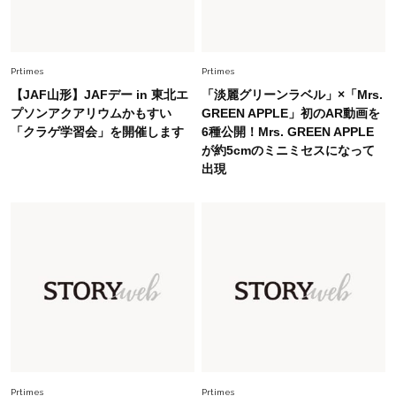
Fashion
2026.8.5
オシャレ40代の【ワンピ＆オールインワン】最
Prtimes
Prtimes
旬着こなし3選。地味見え回避のコツは「バッグ
【JAF山形】JAFデー in 東北エ
「淡麗グリーンラベル」×「Mrs.
選び」！
プソンアクアリウムかもすい
GREEN APPLE」初のAR動画を
「クラゲ学習会」を開催します
6種公開！Mrs. GREEN APPLE
Fashion
2026.7.9
が約5cmのミニミセスになって
スタイリストが本気で推す！40代がほどよく華
出現
やぐ【甘め黒アイテム】3選
Fashion
2026.7.25
26年夏は「小ぶり」が大流行中！人と被らない
【最旬かごバッグ】6選
Fashion
2026.7.2
【40代夏コーデ】猛暑でも快適＆上品に！体型
カバーも叶う厳選アイテム〈13選〉
Prtimes
Prtimes