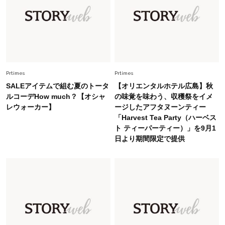
中村ゆりさん「40代になり、やっと“仕事以外の
幸福感”に目が向いた」ライフスタイルも、服も
Fashion
2026.7.16
白黒でもこんなに華やぐ！40代、夏の「甘めト
ップス×パンツ」コーデ〈3選〉
Prtimes
Prtimes
SALEアイテムで組む夏のトータ
【オリエンタルホテル広島】秋
Fashion
ルコーデHow much？【オシャ
の味覚を味わう、収穫祭をイメ
2026.5.29
レウォーカー】
ージしたアフタヌーンティー
40代の夏通勤はこれ１着！「きちんと感」も
「Harvest Tea Party（ハーベス
「オシャレ」も整うトレンドトップス〈4選〉
ト ティーパーティー）」を9月1
日より期間限定で提供
Fashion
2026.6.26
初夏はこれさえあれば！40代は【淡色ワンピ】
で即涼しげ＆上品見え〈3選〉
Fashion
2026.5.29
今、40代の「メガネ＆サングラス」のトレンド
に更新あり！“黒ぶち以外”が新定番に