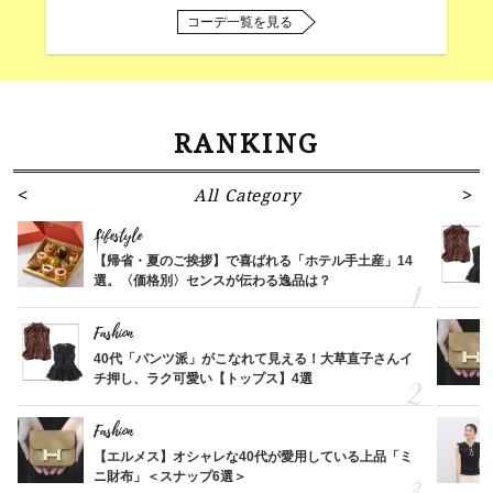
コーデ一覧を見る
RANKING
All Category
Lifestyle
【帰省・夏のご挨拶】で喜ばれる「ホテル手土産」14
選。〈価格別〉センスが伝わる逸品は？
Fashion
40代「パンツ派」がこなれて見える！大草直子さんイ
チ押し、ラク可愛い【トップス】4選
Fashion
【エルメス】オシャレな40代が愛用している上品「ミ
ニ財布」＜スナップ6選＞