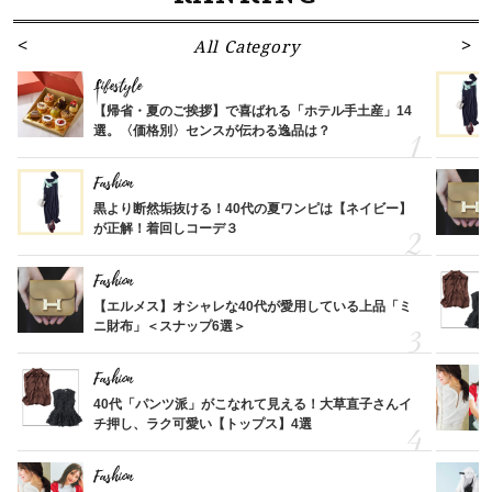
All Category
Lifestyle
【帰省・夏のご挨拶】で喜ばれる「ホテル手土産」14
選。〈価格別〉センスが伝わる逸品は？
Fashion
黒より断然垢抜ける！40代の夏ワンピは【ネイビー】
が正解！着回しコーデ３
Fashion
【エルメス】オシャレな40代が愛用している上品「ミ
ニ財布」＜スナップ6選＞
Fashion
40代「パンツ派」がこなれて見える！大草直子さんイ
チ押し、ラク可愛い【トップス】4選
Fashion