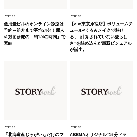
中村ゆりさん「40代になり、やっと“仕事以外の
幸福感”に目が向いた」ライフスタイルも、服も
Prtimes
Prtimes
低用量ピルのオンライン診療は
【aim東京原宿店】ボリュームチ
Fashion
予約～処方まで平均24分！婦人
ュール×うるみメイクで魅せ
2026.7.16
科対面診療の「約1/4の時間」で
る、“計算されていない愛らし
白黒でもこんなに華やぐ！40代、夏の「甘めト
完結
さ”を詰め込んだ最新ビジュアル
ップス×パンツ」コーデ〈3選〉
が誕生。
Fashion
2026.5.29
40代の夏通勤はこれ１着！「きちんと感」も
「オシャレ」も整うトレンドトップス〈4選〉
Fashion
2026.5.29
今、40代の「メガネ＆サングラス」のトレンド
に更新あり！“黒ぶち以外”が新定番に
Fashion
Prtimes
Prtimes
2026.8.5
オシャレ40代の【ワンピ＆オールインワン】最
「北海道産じゃがいもだけのマ
ABEMAオリジナル“15分ドラ