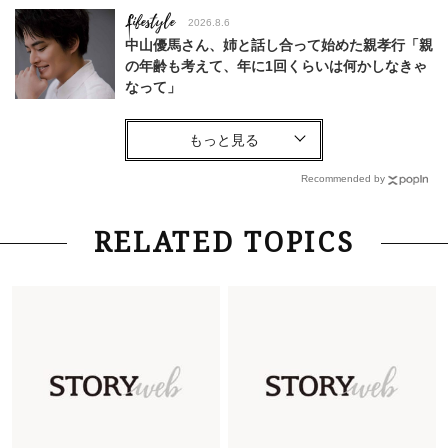
Lifestyle
2026.8.6
中山優馬さん、姉と話し合って始めた親孝行「親
の年齢も考えて、年に1回くらいは何かしなきゃ
なって」
Lifestyle
2026.7.29
「お若いですね」は褒め言葉？“若い＝美しい”と
錯覚させる社会の危うさ【上野千鶴子のジェンダ
Recommended by
ーレス連載22】
Lifestyle
2026.8.6
RELATED TOPICS
26年夏の【開運アクション】は”ひと拭き”習
慣！「金運アップ→トイレ、じゃあ底上げ運
は？」
Lifestyle
2026.5.22
梅宮アンナさん 電撃婚から1年、家族の価値観
を育み中「理想の暮らしよりも今の心地よさを選
んだ」
Fashion
2026.6.12