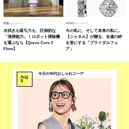
特集
Sponsored
NEWS
Sponsored
水拭きも吸引力も、圧倒的な
今の私に、そして未来の私に。
「清掃能力」！ロボット掃除機
【シャネル】が贈る、永遠の絆
を選ぶなら【Qrevo Curv 2
を形にする「ブライダルフェ
Flow】
ア」
今日の40代おしゃれコーデ
Aug
8