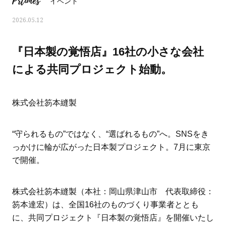
Prtimes
イベント
2026.05.12
『日本製の覚悟店』16社の小さな会社
による共同プロジェクト始動。
株式会社笏本縫製
“守られるもの”ではなく、“選ばれるもの”へ。SNSをき
っかけに輪が広がった日本製プロジェクト。7月に東京
で開催。
ママとパパに贈る「ジェンダーレ
人気の40代髪型・ヘア
ス学」
タログ
株式会社笏本縫製（本社：岡山県津山市 代表取締役：
笏本達宏）は、全国16社のものづくり事業者ととも
に、共同プロジェクト『日本製の覚悟店』を開催いたし