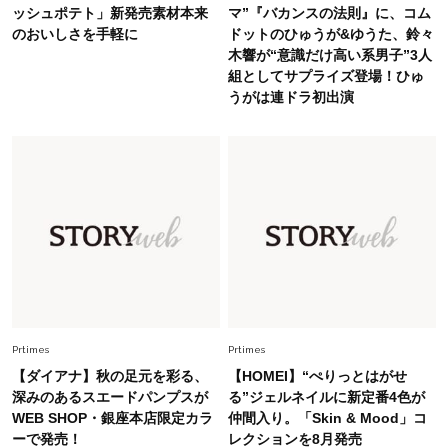
旬着こなし3選。地味見え回避のコツは「バッグ
ッシュポテト」新発売素材本来
マ”『バカンスの法則』に、コム
選び」！
のおいしさを手軽に
ドットのひゅうが&ゆうた、鈴々
木響が“意識だけ高い系男子”3人
Fashion
2026.7.31
組としてサプライズ登場！ひゅ
【40代のTシャツコーデ】超ビッグサイズ×きれ
うがは連ドラ初出演
いめハーフパンツでモードに昇華
Fashion
2026.7.9
スタイリストが本気で推す！40代がほどよく華
やぐ【甘め黒アイテム】3選
Fashion
2026.7.25
26年夏は「小ぶり」が大流行中！人と被らない
【最旬かごバッグ】6選
Prtimes
Prtimes
【ダイアナ】秋の足元を彩る、
【HOMEI】“ぺりっとはがせ
深みのあるスエードパンプスが
る”ジェルネイルに新定番4色が
WEB SHOP・銀座本店限定カラ
仲間入り。「Skin & Mood」コ
ーで発売！
レクションを8月発売