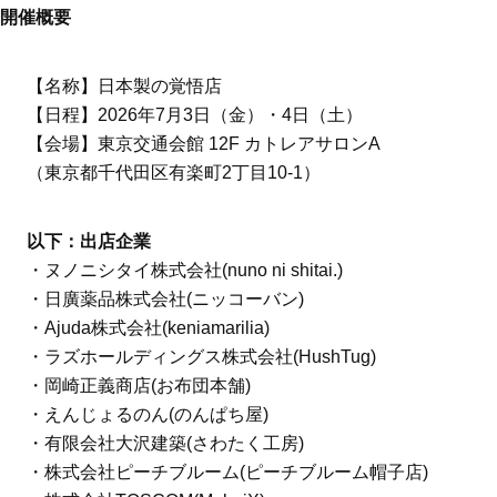
開催概要
【名称】日本製の覚悟店
【日程】2026年7月3日（金）・4日（土）
【会場】東京交通会館 12F カトレアサロンA
（東京都千代田区有楽町2丁目10-1）
以下：出店企業
・ヌノニシタイ株式会社(nuno ni shitai.)
・日廣薬品株式会社(ニッコーバン)
・Ajuda株式会社(keniamarilia)
・ラズホールディングス株式会社(HushTug)
・岡崎正義商店(お布団本舗)
・えんじょるのん(のんぱち屋)
・有限会社大沢建築(さわたく工房)
・株式会社ピーチブルーム(ピーチブルーム帽子店)