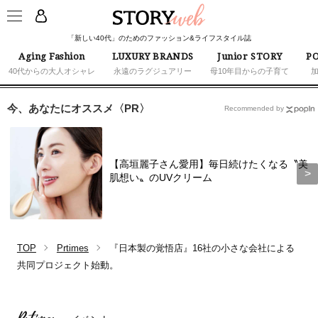
「新しい40代」のためのファッション&ライフスタイル誌
Aging Fashion
LUXURY BRANDS
Junior STORY
PO
40代からの大人オシャレ
永遠のラグジュアリー
母10年目からの子育て
今、あなたにオススメ〈PR〉
Recommended by
【高垣麗子さん愛用】毎日続けたくなる〝美
肌想い〟のUVクリーム
TOP
Prtimes
『日本製の覚悟店』16社の小さな会社による
共同プロジェクト始動。