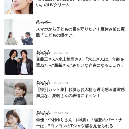
い〟のUVクリーム
スマホから子どもの目を守りたい！夏休み前に実
践「こどもの瞳ケア」
Lifestyle
2026.7.22
斎藤工さん×水上恒司さん 「水上さんは、年齢を
重ねたら“勝新さん”みたいな存在になる……!?」
Lifestyle
2026.6.23
【特別カット集】お肌もお人柄も透明感＆清潔感
満点な、夏帆さんの表情にキュン！
Lifestyle
2026.7.30
俳優・中村ゆりさん （44歳）「理想のパートナ
ーは、”ヨレヨレのTシャツ姿を見せられる