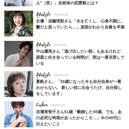
人”（笑）」自然体の恋愛観とは？
Lifestyle
2026.6.29
女優・須藤理彩さん「夫を亡くし、心身不調に。
鬱だと思っていたら…」原因がわかり自責を卒業
Lifestyle
2026.8.6
中山優馬さん「逃げ出したい朝」もあるけれど、
課題と向き合っている時間が、実は一番充実して
いる
Lifestyle
2026.6.23
夏帆さん、「35歳になった今も自分自身が一番
わからない。 新しい役に出会うたび、自分探し
をしています」
Fashion
2026.6.22
吉瀬美智子さん51歳「離婚した45歳。でも、あ
の必死な時期があったからこそ…」今の40代に
伝えたいこと