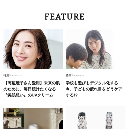
FEATURE
特集
Sponsored
特集
Sponsored
【高垣麗子さん愛用】未来の肌
学校も遊びもデジタル化する
のために。毎日続けたくなる
今、子どもの疲れ目をどうケア
〝美肌想い〟のUVクリーム
する!?