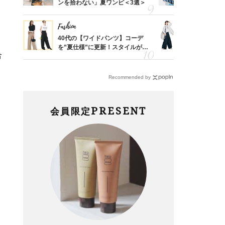
婚のリ
ンを拾わない」夏ワンピ＜3選＞
人と被らな
でぶつ
選
Fashion
Fashion
亡く
40代の【ワイドパンツ】コーデ
〈帰省にも
ってい
を”夏仕様”に更新！スタイルがキ
代「ワイド
合
を卒業
レイ見えする〈コーデ3選〉
【旅コーデ
Recommended by
PRESENT
会員限定