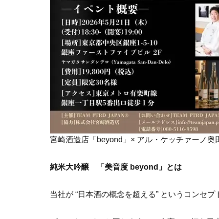
宮崎酒造店「beyond」× アル・ケッチァーノ
純米大吟醸 「美音度 beyond」とは
当社が “日本酒の概念を超える” というコンセ