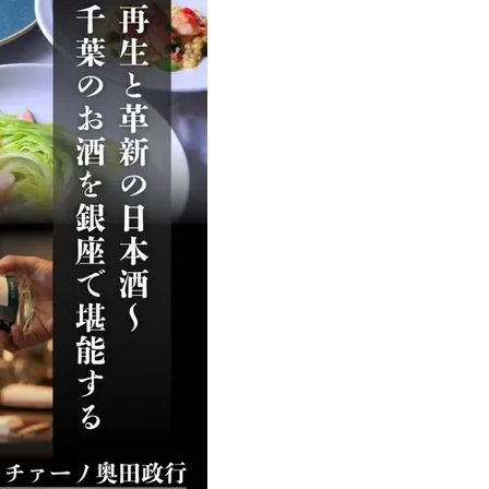
Beauty
Lifestyle
Beauty
Lifestyle
26年夏、石井美穂さん厳選の【美
【帰省・夏のご挨拶】で喜
白アイテム】10選！40代以上は朝
「ホテル手土産」14選。〈
晩の「即効集中ケア」に頼る！
別〉センスが伝わる逸品は
Beauty
Lifestyle
「それどこの？」と褒められる！
【1泊2日弾丸旅行】無駄な
可愛すぎる【YSL】の新作「万能ク
ロ！「大人の韓国旅」の大
リーム」が夏のお守りに
ケジュールは？
Beauty
Lifestyle
40代、翌朝の肌が見違える！夏の
梅宮アンナさん、父・辰夫
「ざらつき・ごわつき」をケアす
相続で学んだこと「親のお
る名品2選〈パック・ミスト〉
は”介護どうする？”から始
です」父・辰夫さんの相続
Beauty
Lifestyle
だこと
40代の透明感を底上げ【毛穴ケ
〈元社長秘書〉内緒で教え
ア】名品3選！石井美穂さん「60本
盆の帰省手土産5選】東京で
以上愛用中」のものも
「また買ってきて」と喜ば
品
Beauty
Lifestyle
「夕方から目力が落ちる…」40代
【特別カット集】中村ゆり