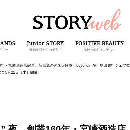
RANDS
Junior STORY
POSITIVE BEAUTY
アリー
母10年目からの子育て
加齢を前向きに美しく
160年・宮崎酒造店醸造、新感覚の純米大吟醸『beyond』が、奥田政行シェフ監
て5月21日（木）開催
” 夜。創業160年・宮崎酒造店