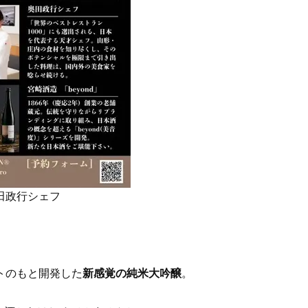
へ！石井美穂さんが推薦【名品ア
やわらかな透明感をまとう
イクリーム】3選
体の美しさ
Beauty
Lifestyle
酷暑の夏こそ40代が使うべき【美
【特別画像集】「亡くなっ
容液・クリーム】「シワ・たるみ
憧れの気持ちはますます強
ケア」はこれ一つでOK！
優・大和田美帆さん”母との
出”
Beauty
Lifestyle
石井美穂さんおすすめ！40代の
【梅宮アンナさん】乳がん
「お疲れ顔を救う」美容パック
術を経て「残った方の胸も
は？翌朝の肌に自信がもてる
しまいたい」とすら思う──
声もあることを知ってほし
Beauty
Lifestyle
黄ぐすみをオフ！40代の美白ケ
梅宮アンナさん、再婚から8
ア、最適解は【角質洗顔】。石井
の心境「お互い20年ぶりの
奥田政行シェフ
美穂さんおすすめ名品
活、正直簡単じゃない」
Beauty
Lifestyle
今いちばん垢抜ける「ショートボ
まずはここだけ！「寝室の
ブ」SNAP。人気アラフォー読者達
除」が【総合運】に効く理
がお手本！
〈26年夏の開運アクション
プトのもと開発した
新感覚の純米大吟醸
。
Beauty
Lifestyle
まるで美容液！【ディオール プレ
梅宮アンナさんご夫婦が語る 