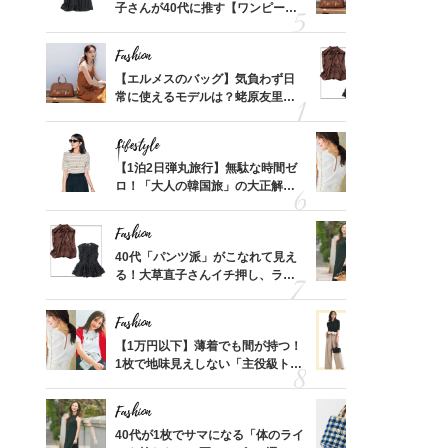
、自然
子さんが40代に推す【ワンピー
常に使える
ス】！秀逸シルエットで体型がキ
んと探す「
レイ見え
Fashion
Fashion
てから
【エルメスのバッグ】気負わず日
40代「パ
く」俳
常に使えるモデルは？蛯原友里さ
る！大草直
思い
んと探す「最旬名品」4選
可愛い【ト
Lifestyle
Fashion
摘出手
【1泊2日弾丸旅行】無駄な時間ゼ
【1万円以
取って
ロ！「大人の韓国旅」の大正解ス
1枚で地味
そんな
ケジュールは？
プス」5選
い
Fashion
Fashion
カ月め
40代「パンツ派」がこなれて見え
40代が1
結婚生
る！大草直子さんイチ押し、ラク
ンを拾わな
可愛い【トップス】4選
Fashion
Fashion
拭き掃
【1万円以下】薄着でも間が持つ！
40代の【
由は？
1枚で地味見えしない「主役級トッ
を”夏仕様
〉
プス」5選
レイ見えす
Fashion
Fashion
「53
40代が1枚でサマになる「体のライ
26年夏は