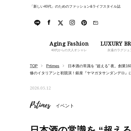
「新しい40代」のためのファッション&ライフスタイル誌
Aging Fashion
LUXURY B
40代からの大人オシャレ
永遠のラグジュ
TOP
Prtimes
日本酒の常識を “超える” 夜。創業
修のイタリアンと初競演！銀座『ヤマガタサンダンデロ』に
2026.05.12
Prtimes
イベント
日本酒の常識を “超える