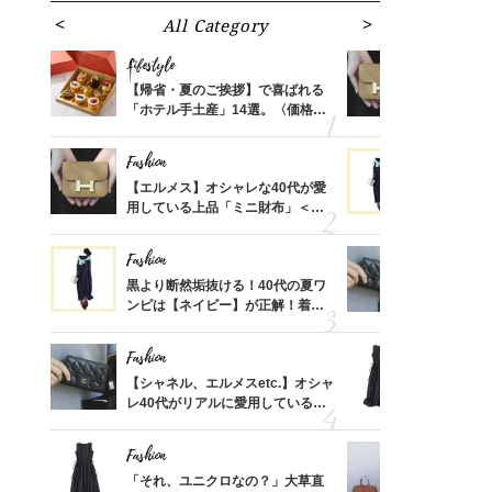
All Category
Fa
Lifestyle
Fashion
ばれる
【帰省・夏のご挨拶】で喜ばれる
【エルメス
価格
「ホテル手土産」14選。〈価格
用している
？
別〉センスが伝わる逸品は？
ナップ6選
Fashion
Fashion
時間ゼ
【エルメス】オシャレな40代が愛
黒より断然
正解ス
用している上品「ミニ財布」＜ス
ンピは【ネ
ナップ6選＞
しコーデ３
Fashion
Fashion
さんの
黒より断然垢抜ける！40代の夏ワ
【シャネル、
金の話
ンピは【ネイビー】が正解！着回
レ40代が
めるん
しコーデ３
「ミニ財布
で学ん
Fashion
Fashion
る【お
【シャネル、エルメスetc.】オシャ
「それ、ユ
買える
レ40代がリアルに愛用している
子さんが4
れる名
「ミニ財布」＜スナップ18選＞
ス】！秀逸
レイ見え
Fashion
Fashion
さん
「それ、ユニクロなの？」大草直
【エルメス