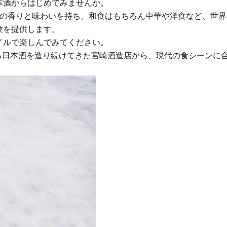
本酒からはじめてみませんか。
ステージ】新クレンザーでうるお
歳と60歳、大人同士の電撃
い艶めくなめらかな素肌へ
アル」周囲が驚くほど本音
独自の香りと味わいを持ち、和食はもちろん中華や洋食など、世界
かることも
Beauty
Lifestyle
験を提供します。
2026夏最新｜40代の「洒落感ボブ
女優・須藤理彩さん「夫を
イルで楽しんでみてください。
ヘア」SNAP６選。垢抜ける長さ、
し、心身不調に。鬱だと思
れる日本酒を造り続けてきた宮崎酒造店から、現代の食シーンに
カラーは？
たら…」原因がわかり自責