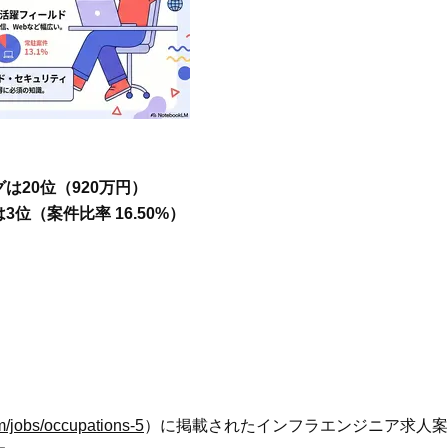
ケア」はこれ一つでOK！
体の美しさ
Beauty
Lifestyle
「夕方から目力が落ちる…」40代
【特別画像集】「亡くなっ
へ！石井美穂さんが推薦【名品ア
憧れの気持ちはますます強
イクリーム】3選
優・大和田美帆さん”母との
出”
Beauty
Lifestyle
石井美穂さんおすすめ！40代の
中山優馬さん、姉と話し合
「お疲れ顔を救う」美容パック
めた親孝行「親の年齢も考
は？翌朝の肌に自信がもてる
年に1回くらいは何かしなき
20位（920万円）
て」
Beauty
Lifestyle
（案件比率 16.50%）
黄ぐすみをオフ！40代の美白ケ
【梅宮アンナさん】乳がん
ア、最適解は【角質洗顔】。石井
術を経て「残った方の胸も
美穂さんおすすめ名品
しまいたい」とすら思う──
声もあることを知ってほし
Beauty
Lifestyle
40代、顔がオシャレになる「リッ
梅宮アンナさん、再婚から8
プの色」は【モーブ】一択！大野
の心境「お互い20年ぶりの
真理子さんおすすめ名品
活、正直簡単じゃない」
Beauty
Lifestyle
今いちばん垢抜ける「ショートボ
まずはここだけ！「寝室の
om/jobs/occupations-5
）に掲載されたインフラエンジニア求人案
ブ」SNAP。人気アラフォー読者達
除」が【総合運】に効く理
がお手本！
〈26年夏の開運アクション