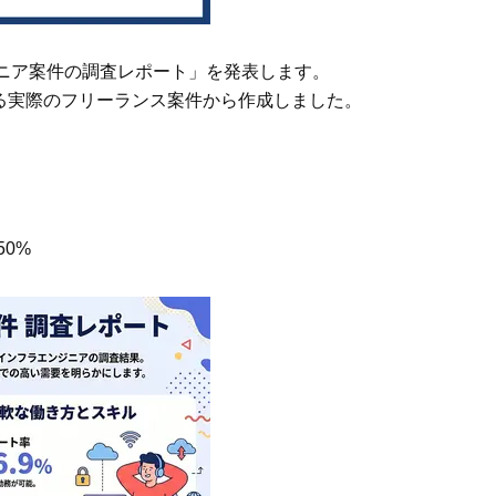
Beauty
Lifestyle
「それどこの？」と褒められる！
【帰省・夏のご挨拶】で喜
ジニア案件の調査レポート」を発表します。
可愛すぎる【YSL】の新作「万能ク
「ホテル手土産」14選。〈
いる実際のフリーランス案件から作成しました。
リーム」が夏のお守りに
別〉センスが伝わる逸品は
Beauty
Lifestyle
26年夏、石井美穂さん厳選の【美
【1泊2日弾丸旅行】無駄な
白アイテム】10選！40代以上は朝
ロ！「大人の韓国旅」の大
晩の「即効集中ケア」に頼る！
ケジュールは？
Beauty
Lifestyle
0%
40代、翌朝の肌が見違える！夏の
梅宮アンナさん、父・辰夫
「ざらつき・ごわつき」をケアす
相続で学んだこと「親のお
る名品2選〈パック・ミスト〉
は”介護どうする？”から始
です」父・辰夫さんの相続
Beauty
Lifestyle
だこと
40代の透明感を底上げ【毛穴ケ
〈元社長秘書〉内緒で教え
ア】名品3選！石井美穂さん「60本
盆の帰省手土産5選】東京で
以上愛用中」のものも
「また買ってきて」と喜ば
品
Beauty
Lifestyle
酷暑の夏こそ40代が使うべき【美
【特別カット集】中村ゆり
容液・クリーム】「シワ・たるみ
やわらかな透明感をまとう