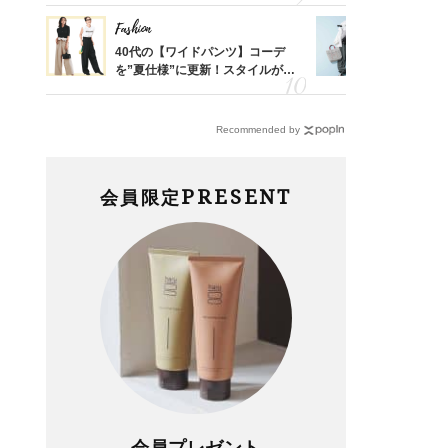
Fashion
Fashion
「53
40代の【ワイドパンツ】コーデ
【ユニクロ
婚のリ
を”夏仕様”に更新！スタイルがキ
動会にちょ
でぶつ
レイ見えする〈コーデ3選〉
温別コーデ」
Recommended by
PRESENT
会員限定
会員プレゼント