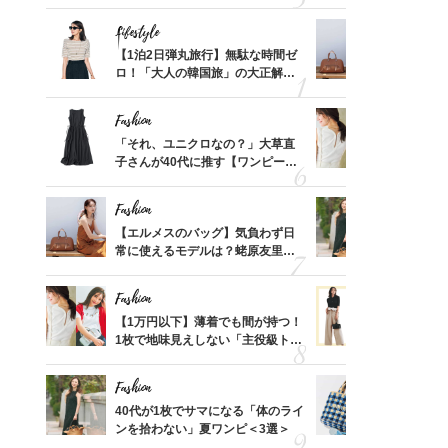
「ミニ財布」＜スナップ18選＞
ス】！秀逸
レイ見え
Lifestyle
Fashion
てから
【1泊2日弾丸旅行】無駄な時間ゼ
【エルメス
く」俳
ロ！「大人の韓国旅」の大正解ス
常に使える
思い
ケジュールは？
んと探す「
Fashion
Fashion
って始
「それ、ユニクロなの？」大草直
【1万円以
えて、
子さんが40代に推す【ワンピー
1枚で地味
ゃなっ
ス】！秀逸シルエットで体型がキ
プス」5選
レイ見え
Fashion
Fashion
摘出手
【エルメスのバッグ】気負わず日
40代が1
取って
常に使えるモデルは？蛯原友里さ
ンを拾わな
そんな
んと探す「最旬名品」4選
い
Fashion
Fashion
カ月め
【1万円以下】薄着でも間が持つ！
40代の【
結婚生
1枚で地味見えしない「主役級トッ
を”夏仕様
プス」5選
レイ見えす
Fashion
Fashion
拭き掃
40代が1枚でサマになる「体のライ
26年夏は
由は？
ンを拾わない」夏ワンピ＜3選＞
人と被らな
〉
選