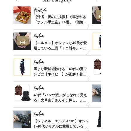
Lifestyle
Fashion
ばれる
【帰省・夏のご挨拶】で喜ばれる
【エルメス
価格
「ホテル手土産」14選。〈価格
用している
？
別〉センスが伝わる逸品は？
ナップ6選
Fashion
Fashion
時間ゼ
【エルメス】オシャレな40代が愛
黒より断然
正解ス
用している上品「ミニ財布」＜ス
ンピは【ネ
ナップ6選＞
しコーデ３
Fashion
Fashion
さんの
黒より断然垢抜ける！40代の夏ワ
40代「パ
金の話
ンピは【ネイビー】が正解！着回
る！大草直
めるん
しコーデ３
可愛い【ト
で学ん
Fashion
Fashion
る【お
40代「パンツ派」がこなれて見え
【シャネル、
買える
る！大草直子さんイチ押し、ラク
レ40代が
れる名
可愛い【トップス】4選
「ミニ財布
Fashion
Fashion
さん
【シャネル、エルメスetc.】オシャ
「それ、ユ
、自然
レ40代がリアルに愛用している
子さんが4