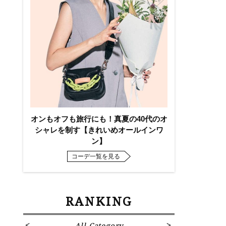
オンもオフも旅行にも！真夏の40代のオ
シャレを制す【きれいめオールインワ
ン】
コーデ一覧を見る
RANKING
All Category
Fa