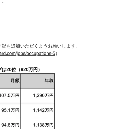
す。
Beauty
Lifestyle
まるで美容液！【ディオール プレ
梅宮アンナさんご夫婦が語る 
ステージ】新クレンザーでうるお
歳と60歳、大人同士の電撃
い艶めくなめらかな素肌へ
アル」周囲が驚くほど本音
かることも
下記を追加いただくようお願いします。
oard.com/jobs/occupations-5
）
20位（920万円）