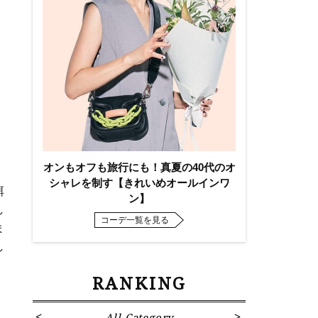
オンもオフも旅行にも！真夏の40代のオ
シャレを制す【きれいめオールインワ
餌
ン】
し
コーデ一覧を見る
ま
し
RANKING
All Category
Fa