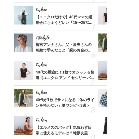
れる名
プス」5選
温別コーデ」
Fashion
Fashion
って始
【ユニクロだけで】40代ママの運
40代の夏
えて、
動会にちょうどいい「15〜25℃気
適【ユニクロ
ゃなっ
温別コーデ」〈UNIQLO3選〉
セン】〈新
Lifestyle
Fashion
拭き掃
梅宮アンナさん、父・辰夫さんの
40代が1
由は？
相続で学んだこと「親のお金の話
ンを拾わな
〉
は”介護どうする？”から始めるん
です」父・辰夫さんの相続で学ん
Fashion
Fashion
だこと
摘出手
40代の夏旅に！1枚でオシャレ＆快
【エルメス
取って
適【ユニクロ アンド セシリー バン
常に使える
そんな
セン】〈新作コーデ3選〉
んと探す「
い
Fashion
Fashion
【スイ
40代が1枚でサマになる「体のライ
26年夏は
合間に
ンを拾わない」夏ワンピ＜3選＞
人と被らな
ヨーグ
選
Fashion
Fashion
亡く
【エルメスのバッグ】気負わず日
「それ、ユ
ってい
常に使えるモデルは？蛯原友里さ
子さんが4
を卒業
んと探す「最旬名品」4選
ス】！秀逸