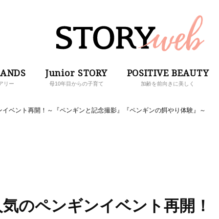
RANDS
Junior STORY
POSITIVE BEAUTY
アリー
母10年目からの子育て
加齢を前向きに美しく
ンイベント再開！～『ペンギンと記念撮影』『ペンギンの餌やり体験』～
人気のペンギンイベント再開！