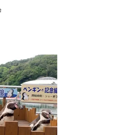
台
Beauty
Lifestyle
「それどこの？」と褒められる！
【帰省・夏のご挨拶】で喜
可愛すぎる【YSL】の新作「万能ク
「ホテル手土産」14選。〈
リーム」が夏のお守りに
別〉センスが伝わる逸品は
Beauty
Lifestyle
26年夏、石井美穂さん厳選の【美
梅宮アンナさん、父・辰夫
白アイテム】10選！40代以上は朝
相続で学んだこと「親のお
晩の「即効集中ケア」に頼る！
は”介護どうする？”から始
です」父・辰夫さんの相続
Beauty
Lifestyle
だこと
40代、顔がオシャレになる「リッ
【1泊2日弾丸旅行】無駄な
プの色」は【モーブ】一択！大野
ロ！「大人の韓国旅」の大
真理子さんおすすめ名品
ケジュールは？
Beauty
Lifestyle
40代は洗顔選びから！石井美穂さ
【特別カット集】中村ゆり
んの「夏枯れ肌対策」全部見せ
やわらかな透明感をまとう
【ハリケア・美白etc.】
体の美しさ
Beauty
Lifestyle
黄ぐすみをオフ！40代の美白ケ
〈元社長秘書〉内緒で教え
ア、最適解は【角質洗顔】。石井
盆の帰省手土産5選】東京で