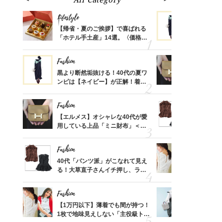
Lifestyle
Fashion
ばれる
【帰省・夏のご挨拶】で喜ばれる
黒より断然
価格
「ホテル手土産」14選。〈価格
ンピは【ネ
？
別〉センスが伝わる逸品は？
しコーデ３
Fashion
Fashion
さんの
黒より断然垢抜ける！40代の夏ワ
【エルメス
金の話
ンピは【ネイビー】が正解！着回
用している
めるん
しコーデ３
ナップ6選
で学ん
Fashion
Fashion
時間ゼ
【エルメス】オシャレな40代が愛
40代「パ
正解ス
用している上品「ミニ財布」＜ス
る！大草直
ナップ6選＞
可愛い【ト
Fashion
Fashion
さん
40代「パンツ派」がこなれて見え
【1万円以
、自然
る！大草直子さんイチ押し、ラク
1枚で地味
可愛い【トップス】4選
プス」5選
Fashion
Fashion
る【お
【1万円以下】薄着でも間が持つ！
【ユニクロ
買える
1枚で地味見えしない「主役級トッ
動会にちょ