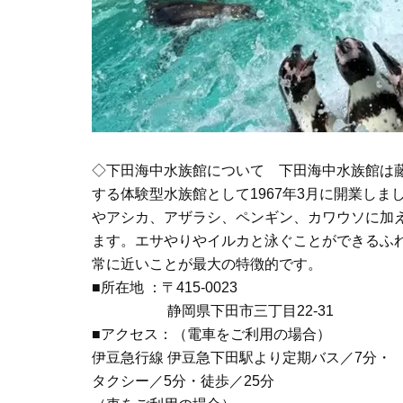
◇下田海中水族館について 下田海中水族館は
する体験型水族館として1967年3月に開業し
やアシカ、アザラシ、ペンギン、カワウソに加
ます。エサやりやイルカと泳ぐことができるふ
常に近いことが最大の特徴的です。
■所在地 ：〒415-0023
静岡県下田市三丁目22-31
■アクセス：（電車をご利用の場合）
伊豆急行線 伊豆急下田駅より定期バス／7分・
タクシー／5分・徒歩／25分