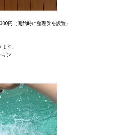
美穂さんおすすめ名品
「また買ってきて」と喜ば
品
Beauty
Lifestyle
今いちばん垢抜ける「ショートボ
中山優馬さん、姉と話し合
ブ」SNAP。人気アラフォー読者達
めた親孝行「親の年齢も考
300円（開館時に整理券を設置）
がお手本！
年に1回くらいは何かしなき
て」
Beauty
Lifestyle
40代、翌朝の肌が見違える！夏の
まずはここだけ！「寝室の
きます。
「ざらつき・ごわつき」をケアす
除」が【総合運】に効く理
ギン
る名品2選〈パック・ミスト〉
〈26年夏の開運アクション
Beauty
Lifestyle
酷暑の夏こそ40代が使うべき【美
【梅宮アンナさん】乳がん
容液・クリーム】「シワ・たるみ
術を経て「残った方の胸も
ケア」はこれ一つでOK！
しまいたい」とすら思う──
声もあることを知ってほし
Beauty
Lifestyle
簡単セットで洒落る40代の【ボブ
マニアが厳選、ソウル最旬
ヘア】4選。“センスがいい人”見え
ーツカフェ】4選！買い物の
するポイントは？
ひと休み〈チーズケーキ、
ルトetc.〉
Beauty
Lifestyle
まるで美容液！【ディオール プレ
女優・須藤理彩さん「夫を
ステージ】新クレンザーでうるお
し、心身不調に。鬱だと思
い艶めくなめらかな素肌へ
たら…」原因がわかり自責