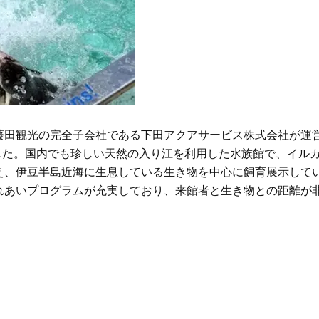
Beauty
Lifestyle
「夕方から目力が落ちる…」40代
梅宮アンナさん、再婚から8
へ！石井美穂さんが推薦【名品ア
の心境「お互い20年ぶりの
イクリーム】3選
活、正直簡単じゃない」
藤田観光の完全子会社である下田アクアサービス株式会社が運
ました。国内でも珍しい天然の入り江を利用した水族館で、イル
え、伊豆半島近海に生息している生き物を中心に飼育展示して
れあいプログラムが充実しており、来館者と生き物との距離が