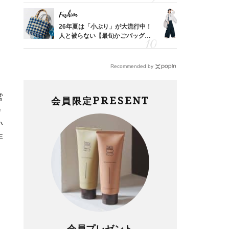
レイ見え
Fashion
Fashion
カ月め
26年夏は「小ぶり」が大流行中！
〈帰省にも
結婚生
人と被らない【最旬かごバッグ】6
代「ワイド
選
【旅コーデ
Recommended by
営
PRESENT
会員限定
カ
い
非
会員プレゼント