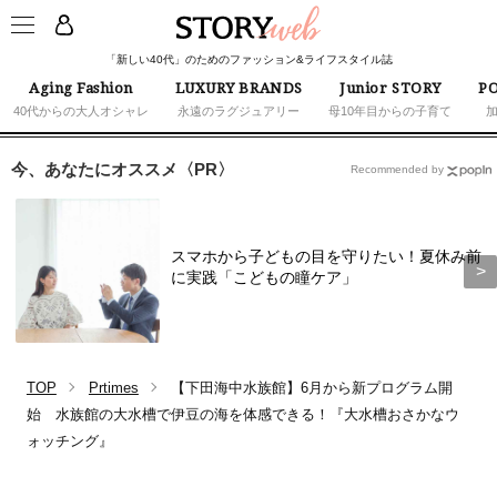
「新しい40代」のためのファッション&ライフスタイル誌
Aging Fashion
LUXURY BRANDS
Junior STORY
PO
40代からの大人オシャレ
永遠のラグジュアリー
母10年目からの子育て
今、あなたにオススメ〈PR〉
Recommended by
スマホから子どもの目を守りたい！夏休み前
に実践「こどもの瞳ケア」
TOP
Prtimes
【下田海中水族館】6月から新プログラム開
始 水族館の大水槽で伊豆の海を体感できる！『大水槽おさかなウ
ォッチング』