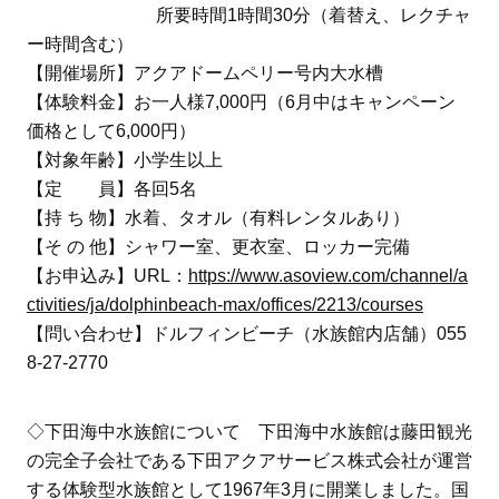
所要時間1時間30分（着替え、レクチャ
ー時間含む）
【開催場所】アクアドームペリー号内大水槽
【体験料金】お一人様7,000円（6月中はキャンペーン
価格として6,000円）
【対象年齢】小学生以上
【定 員】各回5名
【持 ち 物】水着、タオル（有料レンタルあり）
【そ の 他】シャワー室、更衣室、ロッカー完備
【お申込み】URL：
https://www.asoview.com/channel/a
ctivities/ja/dolphinbeach-max/offices/2213/courses
【問い合わせ】ドルフィンビーチ（水族館内店舗）055
8-27-2770
◇下田海中水族館について 下田海中水族館は藤田観光
の完全子会社である下田アクアサービス株式会社が運営
する体験型水族館として1967年3月に開業しました。国