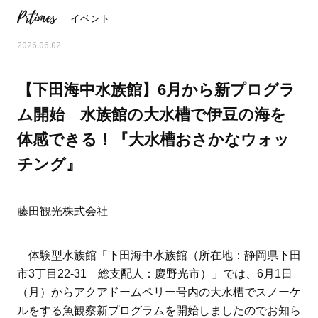
Prtimes
イベント
2026.06.02
【下田海中水族館】6月から新プログラ
ム開始 水族館の大水槽で伊豆の海を
体感できる！『大水槽おさかなウォッ
チング』
藤田観光株式会社
ママとパパに贈る「ジェンダーレ
人気の40代髪型・ヘア
体験型水族館「下田海中水族館（所在地：静岡県下田
ス学」
タログ
市3丁目22-31 総支配人：慶野光市）」では、6月1日
（月）からアクアドームペリー号内の大水槽でスノーケ
ルをする魚観察新プログラムを開始しましたのでお知ら