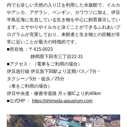
内でも珍しい天然の入り江を利用した水族館で、イルカ
やアシカ、アザラシ、ペンギン、カワウソに加え、伊豆
半島近海に生息している生き物を中心に飼育展示してい
ます。エサやりやイルカと泳ぐことができるふれあいプ
ログラムが充実しており、来館者と生き物との距離が非
常に近いことが最大の特徴的です。
■所在地 ：〒415-0023
静岡県下田市三丁目22-31
■アクセス：（電車をご利用の場合）
伊豆急行線 伊豆急下田駅より定期バス／7分・
タクシー／5分・徒歩／25分
（車をご利用の場合）
伊豆中央道・修善寺道路 月ヶ瀬ICより約40km
■公式HP ：
https://shimoda-aquarium.com