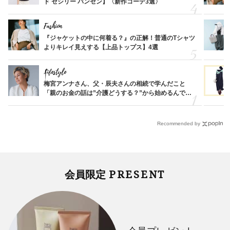
ド セシリー バンセン】〈新作コーデ3選〉
Fashion
『ジャケットの中に何着る？』の正解！普通のTシャツ
よりキレイ見えする【上品トップス】4選
Lifestyle
梅宮アンナさん、父・辰夫さんの相続で学んだこと
「親のお金の話は”介護どうする？”から始めるんで
す」父・辰夫さんの相続で学んだこと
Recommended by
PRESENT
会員限定