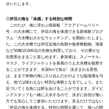
せいたします。
◇伊豆の海を「体感」する特別な時間
このたび、海に浮かぶ係留船「アクアドームペリー
号」の大水槽にて、伊豆の海を体感できる新体験プログ
ラム「大水槽おさかなウォッチング」を開始いたしまし
た。この大水槽では伊豆近海の魚類や無脊椎動物、海藻
など50種10,000点の生物を飼育しており、その豊かな
生態系をまるごと楽しめます。参加者は、スノーケル、
マスク、ライフジャケットを装着のうえ大水槽を観察す
ることができます。水深6ｍで魚が 泳ぎまわる景色
は、まるで本物の海に入り込んだかのような臨場感を与
え、他では味わえない特別な体験となるでしょう。また
近づいてくる魚には餌をあげることができます。ダイビ
ングスタッフも一緒に入水するので、泳ぎに自信が無い
方でも安心してご参加いただけます。見るだけではない
「伊豆の海を体感する」特別な時間を通じて、海への関