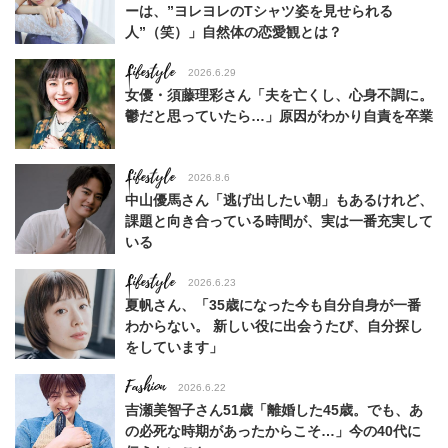
ーは、”ヨレヨレのTシャツ姿を見せられる
人”（笑）」自然体の恋愛観とは？
Lifestyle
2026.6.29
女優・須藤理彩さん「夫を亡くし、心身不調に。
鬱だと思っていたら…」原因がわかり自責を卒業
Lifestyle
2026.8.6
中山優馬さん「逃げ出したい朝」もあるけれど、
課題と向き合っている時間が、実は一番充実して
いる
Lifestyle
2026.6.23
夏帆さん、「35歳になった今も自分自身が一番
わからない。 新しい役に出会うたび、自分探し
をしています」
Fashion
2026.6.22
吉瀬美智子さん51歳「離婚した45歳。でも、あ
の必死な時期があったからこそ…」今の40代に