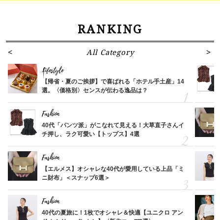
RANKING
All Category
Lifestyle
【帰省・夏のご挨拶】で喜ばれる「ホテル手土産」14
選。〈価格別〉センスが伝わる逸品は？
Fashion
40代「パンツ派」がこなれて見える！大草直子さんイ
チ押し、ラク可愛い【トップス】4選
Fashion
【エルメス】オシャレな40代が愛用している上品「ミ
ニ財布」＜スナップ6選＞
Fashion
40代の夏旅に！1枚でオシャレ＆快適【ユニクロ アン