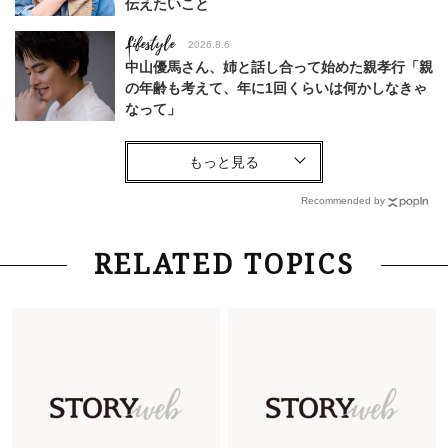
伝えたいこと
Lifestyle
2026.8.6
中山優馬さん、姉と話し合って始めた親孝行「親
の年齢も考えて、年に1回くらいは何かしなきゃ
なって」
Lifestyle
2026.7.29
「お若いですね」は褒め言葉？“若い＝美しい”と
錯覚させる社会の危うさ【上野千鶴子のジェンダ
Recommended by
ーレス連載22】
Lifestyle
2026.8.6
RELATED TOPICS
26年夏の【開運アクション】は”ひと拭き”習
慣！「金運アップ→トイレ、じゃあ底上げ運
は？」
Lifestyle
2026.5.22
梅宮アンナさん 電撃婚から1年、家族の価値観
を育み中「理想の暮らしよりも今の心地よさを選
んだ」