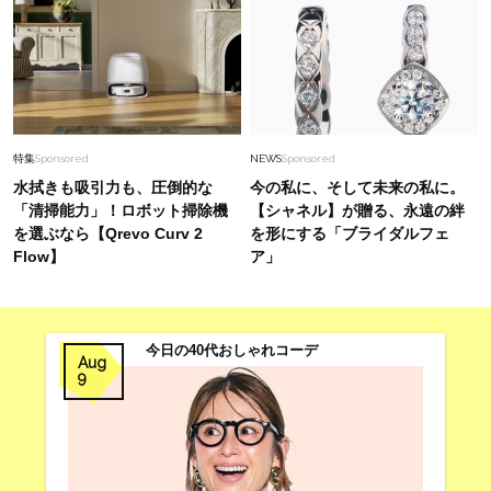
特集
Sponsored
NEWS
Sponsored
水拭きも吸引力も、圧倒的な
今の私に、そして未来の私に。
「清掃能力」！ロボット掃除機
【シャネル】が贈る、永遠の絆
を選ぶなら【Qrevo Curv 2
を形にする「ブライダルフェ
Flow】
ア」
今日の40代おしゃれコーデ
Aug
9