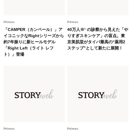
Fashion
2026.6.12
中村ゆりさん「40代になり、やっと“仕事以外の
幸福感”に目が向いた」ライフスタイルも、服も
Prtimes
Prtimes
「CAMPER（カンペール）」ア
40万人※¹ の診察から見えた「や
Fashion
イコニックなRightシリーズから
りすぎスキンケア」の盲点。東
2026.7.16
約7年振りに新ヒールモデル
京美肌堂がタイパ最高の“薬用2
白黒でもこんなに華やぐ！40代、夏の「甘めト
「Right Left（ライト レフ
ステップ”として新たに展開！
ップス×パンツ」コーデ〈3選〉
ト）」登場
Fashion
2026.5.29
40代の夏通勤はこれ１着！「きちんと感」も
「オシャレ」も整うトレンドトップス〈4選〉
Fashion
2026.6.26
初夏はこれさえあれば！40代は【淡色ワンピ】
で即涼しげ＆上品見え〈3選〉
Fashion
Prtimes
Prtimes
2026.5.29