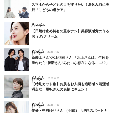
スマホから子どもの目を守りたい！夏休み前に実
践「こどもの瞳ケア」
【日焼け止め特有の重さナシ】美容液感覚のうる
おうUVクリーム
Lifestyle
2026.7.22
斎藤工さん×水上恒司さん 「水上さんは、年齢を
重ねたら“勝新さん”みたいな存在になる……!?」
Lifestyle
2026.6.23
【特別カット集】お肌もお人柄も透明感＆清潔感
満点な、夏帆さんの表情にキュン！
Lifestyle
2026.7.30
俳優・中村ゆりさん （44歳）「理想のパートナ