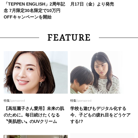
「TEPPEN ENGLISH」2周年記
月17日（金）より発売
念 7月限定30名限定で10万円
OFFキャンペーンを開始
FEATURE
特集
Sponsored
特集
Sponsored
【高垣麗子さん愛用】未来の肌
学校も遊びもデジタル化する
のために。毎日続けたくなる
今、子どもの疲れ目をどうケア
〝美肌想い〟のUVクリーム
する!?