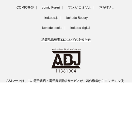
COMIC熱帯
comic Pureri
マンガ コミソル
本がすき。
kokode.jp
kokode Beauty
kokode books
kokode digital
消費税総額表示についてのお知らせ
ABJマークは、この電子書店・電子書籍配信サービスが、著作権者からコ ンテンツ使
用許諾を得た正規版配信サービスであることを示す登録商標(登録 番号 第6091713号)
です。
ABJマークの詳細、ABJマークを掲示しているサービスの一覧はこちらです。
https://aebs.or.jp/
©Kobunsha Co., Ltd. All Rights Reserved.