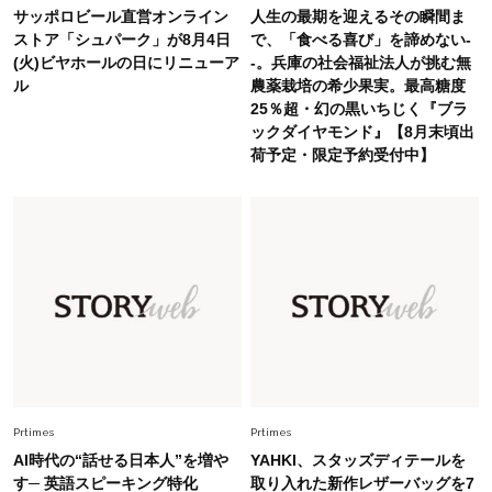
今、40代の「メガネ＆サングラス」のトレンド
サッポロビール直営オンライン
人生の最期を迎えるその瞬間ま
に更新あり！“黒ぶち以外”が新定番に
ストア「シュパーク」が8月4日
で、「食べる喜び」を諦めない-
(火)ビヤホールの日にリニューア
-。兵庫の社会福祉法人が挑む無
ル
農薬栽培の希少果実。最高糖度
Fashion
2026.8.5
25％超・幻の黒いちじく『ブラ
オシャレ40代の【ワンピ＆オールインワン】最
ックダイヤモンド』【8月末頃出
旬着こなし3選。地味見え回避のコツは「バッグ
荷予定・限定予約受付中】
選び」！
Fashion
2026.7.9
スタイリストが本気で推す！40代がほどよく華
やぐ【甘め黒アイテム】3選
Fashion
2026.7.25
26年夏は「小ぶり」が大流行中！人と被らない
【最旬かごバッグ】6選
Prtimes
Prtimes
AI時代の“話せる日本人”を増や
YAHKI、スタッズディテールを
す─ 英語スピーキング特化
取り入れた新作レザーバッグを7