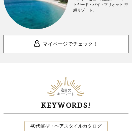
トヤード・バイ・マリオット 沖
縄リゾート」
マイページでチェック！
注目の
キーワード
KEYWORDS!
40代髪型・ヘアスタイルカタログ