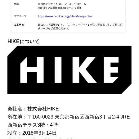
HIKEについて
会社名：株式会社HIKE
所在地：〒160-0023 東京都新宿区西新宿3丁目2-4 JRE
西新宿テラス3階・4階
設立：2018年3月14日