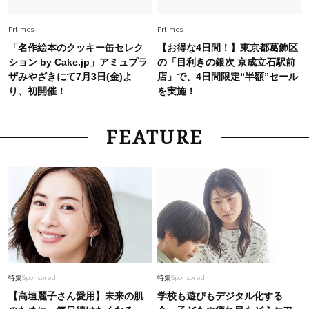
Prtimes
Prtimes
「名作絵本のクッキー缶セレク
【お得な4日間！】東京都葛飾区
ション by Cake.jp」アミュプラ
の「目利きの銀次 京成立石駅前
ザみやざきにて7月3日(金)よ
店」で、4日間限定“半額”セール
り、初開催！
を実施！
FEATURE
特集
Sponsored
特集
Sponsored
【高垣麗子さん愛用】未来の肌
学校も遊びもデジタル化する