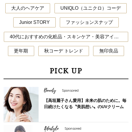
大人のヘアケア
UNIQLO（ユニクロ）コーデ
Junior STORY
ファッションスナップ
40代におすすめの化粧品・スキンケア・美容アイテム
更年期
秋コーデ トレンド
無印良品
PICK UP
Beauty
Sponsored
【高垣麗子さん愛用】未来の肌のために。毎
日続けたくなる〝美肌想い〟のUVクリーム
Lifestyle
Sponsored