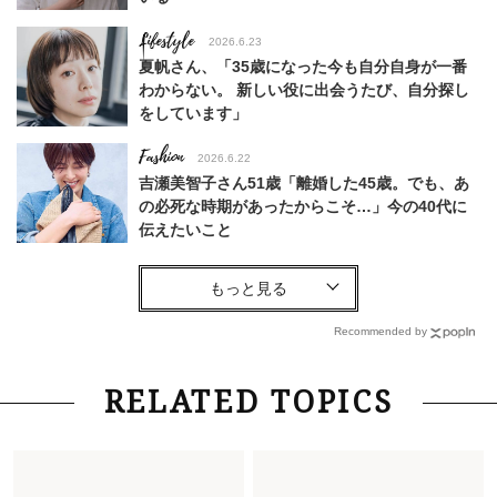
Lifestyle
2026.6.23
夏帆さん、「35歳になった今も自分自身が一番
わからない。 新しい役に出会うたび、自分探し
をしています」
Fashion
2026.6.22
吉瀬美智子さん51歳「離婚した45歳。でも、あ
の必死な時期があったからこそ…」今の40代に
伝えたいこと
Fashion
2026.8.6
【40代コンサバ派】白Tシャツは「パール×ゴー
ルドアクセ」を合わせるのが正解！〈大野真理子
Recommended by
さん×佐藤佳菜子さん〉
Lifestyle
2026.7.29
RELATED TOPICS
「お若いですね」は褒め言葉？“若い＝美しい”と
錯覚させる社会の危うさ【上野千鶴子のジェンダ
ーレス連載22】