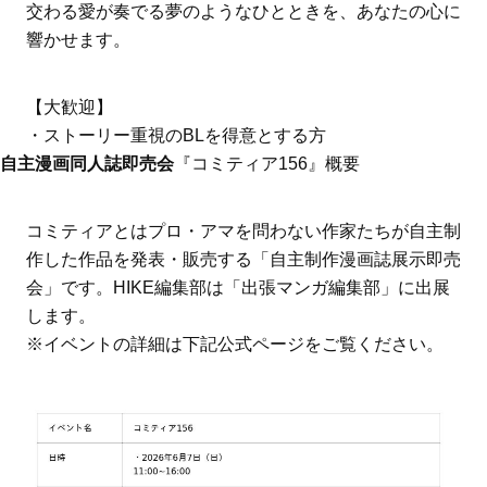
交わる愛が奏でる夢のようなひとときを、あなたの心に
響かせます。
【大歓迎】
・ストーリー重視のBLを得意とする方
自主漫画同人誌即売会
『コミティア156』概要
コミティアとはプロ・アマを問わない作家たちが自主制
作した作品を発表・販売する「自主制作漫画誌展示即売
会」です。HIKE編集部は「出張マンガ編集部」に出展
します。
※イベントの詳細は下記公式ページをご覧ください。