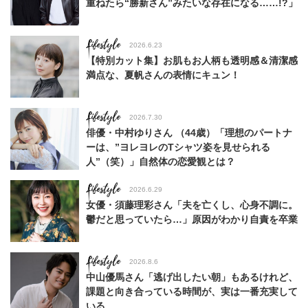
重ねたら“勝新さん”みたいな存在になる……!?」
Lifestyle
2026.6.23
【特別カット集】お肌もお人柄も透明感＆清潔感
満点な、夏帆さんの表情にキュン！
Lifestyle
2026.7.30
俳優・中村ゆりさん （44歳）「理想のパートナ
ーは、”ヨレヨレのTシャツ姿を見せられる
人”（笑）」自然体の恋愛観とは？
Lifestyle
2026.6.29
女優・須藤理彩さん「夫を亡くし、心身不調に。
鬱だと思っていたら…」原因がわかり自責を卒業
Lifestyle
2026.8.6
中山優馬さん「逃げ出したい朝」もあるけれど、
課題と向き合っている時間が、実は一番充実して
いる