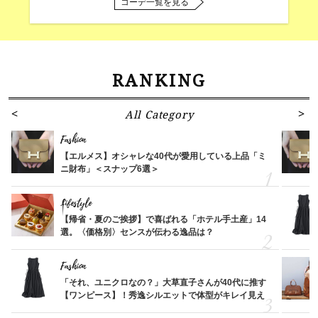
コーデ一覧を見る
RANKING
All Category
Fashion
【エルメス】オシャレな40代が愛用している上品「ミ
ニ財布」＜スナップ6選＞
Lifestyle
【帰省・夏のご挨拶】で喜ばれる「ホテル手土産」14
選。〈価格別〉センスが伝わる逸品は？
Fashion
「それ、ユニクロなの？」大草直子さんが40代に推す
【ワンピース】！秀逸シルエットで体型がキレイ見え