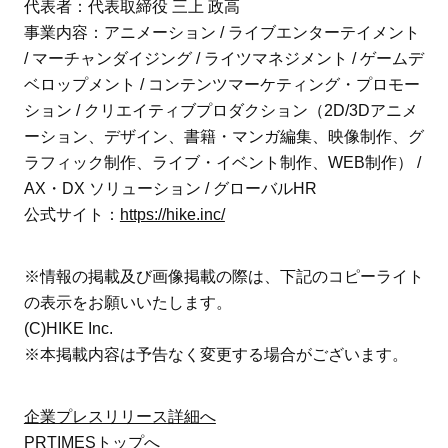
代表者：代表取締役 三上 政高
事業内容：アニメーション / ライブエンターテイメント
/ マーチャンダイジング / ライツマネジメント / ゲームデ
ベロップメント / コンテンツマーケティング・プロモー
ション / クリエイティブプロダクション（2D/3Dアニメ
ーション、デザイン、書籍・マンガ編集、映像制作、グ
ラフィック制作、ライブ・イベント制作、WEB制作） /
AX・DX ソリューション / グローバルHR
公式サイト：
https://hike.inc/
※情報の掲載及び画像掲載の際は、下記のコピーライト
の表示をお願いいたします。
(C)HIKE Inc.
※本掲載内容は予告なく変更する場合がございます。
企業プレスリリース詳細へ
PRTIMESトップへ