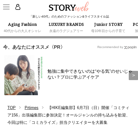
「新しい40代」のためのファッション&ライフスタイル誌
Aging Fashion
LUXURY BRANDS
Junior STORY
PO
40代からの大人オシャレ
永遠のラグジュアリー
母10年目からの子育て
今、あなたにオススメ〈PR〉
Recommended by
勉強に集中できないのは“やる気”のせいじゃ
ない？プロに学ぶアイケア
TOP
Prtimes
【HIKE編集部】6月7日（日）開催「コミティ
ア156」出張編集部に参加決定！オールジャンルの持ち込みを歓迎、
今回は特に「コミカライズ」担当クリエイターを大募集