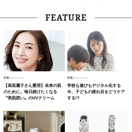
FEATURE
特集
Sponsored
特集
Sponsored
【高垣麗子さん愛用】未来の肌
学校も遊びもデジタル化する
のために。毎日続けたくなる
今、子どもの疲れ目をどうケア
〝美肌想い〟のUVクリーム
する!?