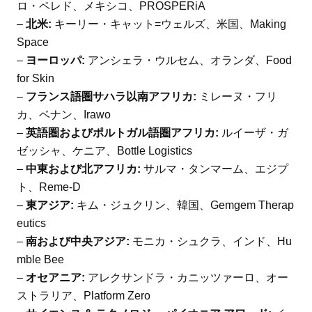
ロ・ペレド、メキシコ、PROSPERiA
–
北米:
キーリー・キャット=ウェルズ、米国、Making
Space
–
ヨーロッパ:
アンシェラ・ウルセム、オランダ、Food
for Skin
–
フランス語圏サハラ以南アフリカ:
ミレーヌ・フリ
カ、ベナン、Irawo
–
英語圏およびポルトガル語圏アフリカ:
ルイーザ・ガ
ゼッシャ、ケニア、Bottle Logistics
–
中東および北アフリカ:
サルマ・タンマーム、エジプ
ト、Reme-D
–
東アジア:
キム・ジュクリン、韓国、Gemgem Therap
eutics
–
南および中央アジア:
モニカ・シュクラ、インド、Hu
mble Bee
–
オセアニア:
アレクサンドラ・カニッツァーロ、オー
ストラリア、Platform Zero