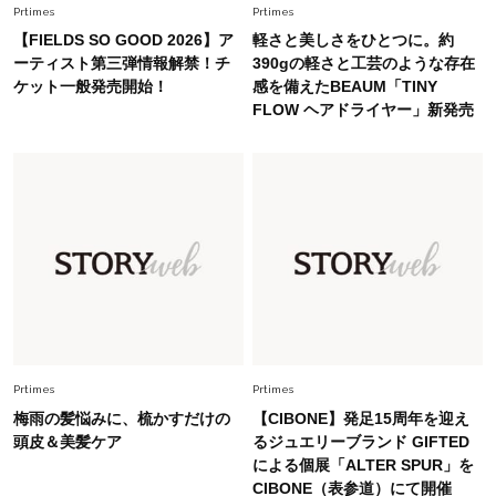
オシャレ40代の【ワンピ＆オールインワン】最
Prtimes
Prtimes
旬着こなし3選。地味見え回避のコツは「バッグ
【FIELDS SO GOOD 2026】ア
軽さと美しさをひとつに。約
選び」！
ーティスト第三弾情報解禁！チ
390gの軽さと工芸のような存在
ケット一般発売開始！
感を備えたBEAUM「TINY
Fashion
2026.7.31
FLOW ヘアドライヤー」新発売
【40代のTシャツコーデ】超ビッグサイズ×きれ
いめハーフパンツでモードに昇華
Fashion
2026.6.25
毎日忙しい40代が頼れる！無難に見えない【ひ
とくせ黒ワンピ】〈5選〉
Fashion
2026.7.9
スタイリストが本気で推す！40代がほどよく華
やぐ【甘め黒アイテム】3選
Prtimes
Prtimes
梅雨の髪悩みに、梳かすだけの
【CIBONE】発足15周年を迎え
頭皮＆美髪ケア
るジュエリーブランド GIFTED
による個展「ALTER SPUR」を
CIBONE（表参道）にて開催