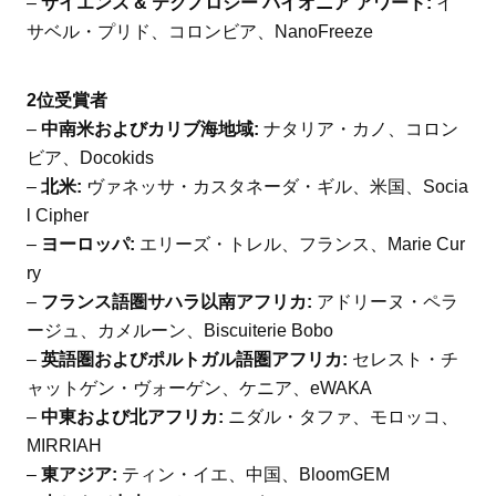
–
サイエンス & テクノロジー パイオニア アワード:
イ
サベル・プリド、コロンビア、NanoFreeze
2位受賞者
–
中南米およびカリブ海地域:
ナタリア・カノ、コロン
ビア、Docokids
–
北米:
ヴァネッサ・カスタネーダ・ギル、米国、Socia
l Cipher
–
ヨーロッパ:
エリーズ・トレル、フランス、Marie Cur
ry
–
フランス語圏サハラ以南アフリカ:
アドリーヌ・ペラ
ージュ、カメルーン、Biscuiterie Bobo
–
英語圏およびポルトガル語圏アフリカ:
セレスト・チ
ャットゲン・ヴォーゲン、ケニア、eWAKA
–
中東および北アフリカ:
ニダル・タファ、モロッコ、
MIRRIAH
–
東アジア:
ティン・イエ、中国、BloomGEM