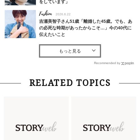
をしています」
Fashion
2026.6.22
吉瀬美智子さん51歳「離婚した45歳。でも、あ
の必死な時期があったからこそ…」今の40代に
伝えたいこと
Fashion
2026.8.6
【40代コンサバ派】白Tシャツは「パール×ゴー
ルドアクセ」を合わせるのが正解！〈大野真理子
Recommended by
さん×佐藤佳菜子さん〉
Lifestyle
2026.7.29
RELATED TOPICS
「お若いですね」は褒め言葉？“若い＝美しい”と
錯覚させる社会の危うさ【上野千鶴子のジェンダ
ーレス連載22】
Lifestyle
2026.7.29
「人間、役に立たなきゃ生きてちゃいかんか？」
上野千鶴子先生が問い直す“理想の老後”の呪縛
【ジェンダー連載23】