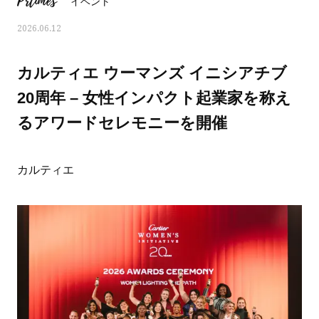
Prtimes
イベント
2026.06.12
カルティエ ウーマンズ イニシアチブ
20周年 – 女性インパクト起業家を称え
るアワードセレモニーを開催
カルティエ
おすす
ママとパパに贈る「ジェンダーレ
人気の40代髪型・ヘア
ス学」
タログ