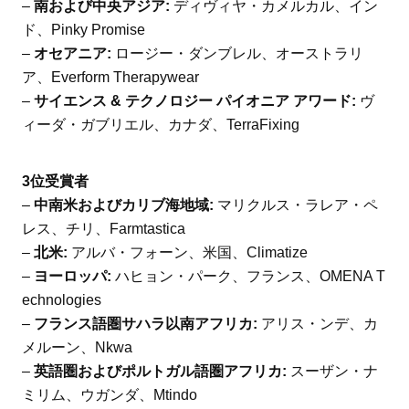
–
南および中央アジア:
ディヴィヤ・カメルカル、イン
ド、Pinky Promise
–
オセアニア:
ロージー・ダンブレル、オーストラリ
ア、Everform Therapywear
–
サイエンス & テクノロジー パイオニア アワード:
ヴ
ィーダ・ガブリエル、カナダ、TerraFixing
3位受賞者
–
中南米およびカリブ海地域:
マリクルス・ラレア・ペ
レス、チリ、Farmtastica
–
北米:
アルバ・フォーン、米国、Climatize
–
ヨーロッパ:
ハヒョン・パーク、フランス、OMENA T
echnologies
–
フランス語圏サハラ以南アフリカ:
アリス・ンデ、カ
メルーン、Nkwa
–
英語圏およびポルトガル語圏アフリカ:
スーザン・ナ
ミリム、ウガンダ、Mtindo