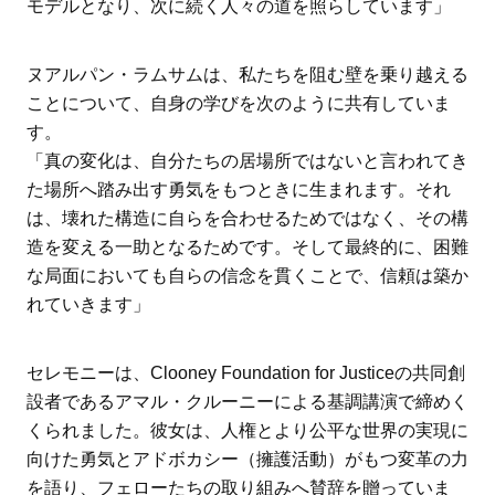
モデルとなり、次に続く人々の道を照らしています」
ヌアルパン・ラムサムは、私たちを阻む壁を乗り越える
ことについて、自身の学びを次のように共有していま
す。
「真の変化は、自分たちの居場所ではないと言われてき
た場所へ踏み出す勇気をもつときに生まれます。それ
は、壊れた構造に自らを合わせるためではなく、その構
造を変える一助となるためです。そして最終的に、困難
な局面においても自らの信念を貫くことで、信頼は築か
れていきます」
セレモニーは、Clooney Foundation for Justiceの共同創
設者であるアマル・クルーニーによる基調講演で締めく
くられました。彼女は、人権とより公平な世界の実現に
向けた勇気とアドボカシー（擁護活動）がもつ変革の力
を語り、フェローたちの取り組みへ賛辞を贈っていま