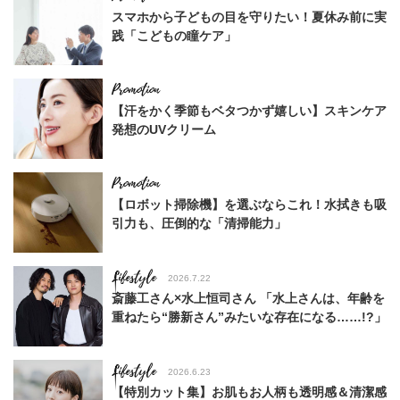
スマホから子どもの目を守りたい！夏休み前に実
践「こどもの瞳ケア」
【汗をかく季節もベタつかず嬉しい】スキンケア
発想のUVクリーム
【ロボット掃除機】を選ぶならこれ！水拭きも吸
引力も、圧倒的な「清掃能力」
Lifestyle
2026.7.22
斎藤工さん×水上恒司さん 「水上さんは、年齢を
重ねたら“勝新さん”みたいな存在になる……!?」
Lifestyle
2026.6.23
【特別カット集】お肌もお人柄も透明感＆清潔感