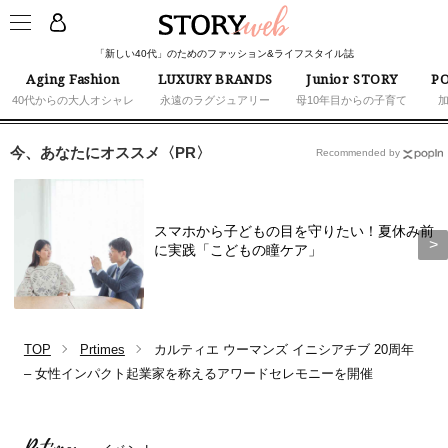
「新しい40代」のためのファッション&ライフスタイル誌
Aging Fashion
LUXURY BRANDS
Junior STORY
PO
40代からの大人オシャレ
永遠のラグジュアリー
母10年目からの子育て
今、あなたにオススメ〈PR〉
Recommended by
スマホから子どもの目を守りたい！夏休み前
に実践「こどもの瞳ケア」
TOP
Prtimes
カルティエ ウーマンズ イニシアチブ 20周年
– 女性インパクト起業家を称えるアワードセレモニーを開催