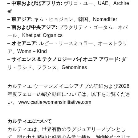
–
中東および北アフリカ:
ヴリコ・ユー、UAE、Archire
ef
–
東アジア:
キム・ヒョジョン、韓国、NomadHer
–
南および中央アジア:
プラクリティ・ゴータム、ネパ
ール、Khetipati Organics
–
オセアニア:
ルビー・リースミュラー、オーストラリ
ア、Womn – Kind
–
サイエンス & テクノロジー パイオニア アワード:
ダ
リ・ラシド、フランス、Genomines
カルティエ ウーマンズ イニシアチブの詳細および2026
年度フェローの紹介動画については、以下をご覧くださ
い。 www.cartierwomensinitiative.com
カルティエについて
カルティエは、世界有数のラグジュアリーメゾンとし
て、開かれた精神と好奇心を常に持ち、独創的なクリエ