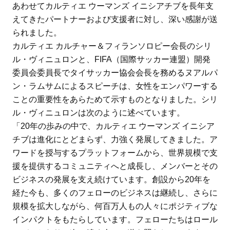
あわせてカルティエ ウーマンズ イニシアチブを長年支
えてきたパートナーおよび支援者に対し、深い感謝が送
られました。
カルティエ カルチャー＆フィランソロピー会長のシリ
ル・ヴィニュロンと、FIFA（国際サッカー連盟）開発
委員会委員長でタイサッカー協会会長を務めるヌアルパ
ン・ラムサムによるスピーチは、女性をエンパワーする
ことの重要性をあらためて示すものとなりました。シリ
ル・ヴィニュロンは次のように述べています。
「20年の歩みの中で、カルティエ ウーマンズ イニシア
チブは進化にとどまらず、力強く発展してきました。ア
ワードを授与するプラットフォームから、世界規模で支
援を提供するコミュニティへと成長し、メンバーとその
ビジネスの発展を支え続けています。創設から20年を
経た今も、多くのフェローのビジネスは継続し、さらに
規模を拡大しながら、何百万人もの人々にポジティブな
インパクトをもたらしています。フェローたちはロール