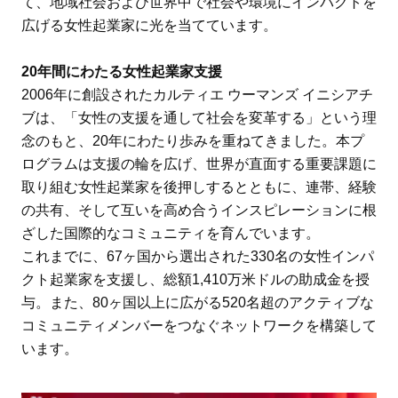
て、地域社会および世界中で社会や環境にインパクトを
広げる女性起業家に光を当てています。
20年間にわたる女性起業家支援
2006年に創設されたカルティエ ウーマンズ イニシアチ
ブは、「女性の支援を通して社会を変革する」という理
念のもと、20年にわたり歩みを重ねてきました。本プ
ログラムは支援の輪を広げ、世界が直面する重要課題に
取り組む女性起業家を後押しするとともに、連帯、経験
の共有、そして互いを高め合うインスピレーションに根
ざした国際的なコミュニティを育んでいます。
これまでに、67ヶ国から選出された330名の女性インパ
クト起業家を支援し、総額1,410万米ドルの助成金を授
与。また、80ヶ国以上に広がる520名超のアクティブな
コミュニティメンバーをつなぐネットワークを構築して
います。