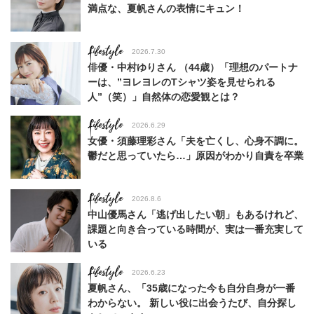
満点な、夏帆さんの表情にキュン！
Lifestyle
2026.7.30
俳優・中村ゆりさん （44歳）「理想のパートナ
ーは、”ヨレヨレのTシャツ姿を見せられる
人”（笑）」自然体の恋愛観とは？
Lifestyle
2026.6.29
女優・須藤理彩さん「夫を亡くし、心身不調に。
鬱だと思っていたら…」原因がわかり自責を卒業
Lifestyle
2026.8.6
中山優馬さん「逃げ出したい朝」もあるけれど、
課題と向き合っている時間が、実は一番充実して
いる
Lifestyle
2026.6.23
夏帆さん、「35歳になった今も自分自身が一番
わからない。 新しい役に出会うたび、自分探し