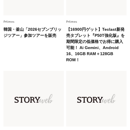
Lifestyle
2026.8.6
26年夏の【開運アクション】は”ひと拭き”習
慣！「金運アップ→トイレ、じゃあ底上げ運
Prtimes
Prtimes
は？」
韓国・釜山「2026セブンブリッ
【16900円ゲット】Teclast新発
Fashion
ジツアー」参加ツアーを販売
売タブレット『P50T強化版』を
2026.6.12
期間限定の低価格でお得に購入
中村ゆりさん「40代になり、やっと“仕事以外の
可能！ Ai Gemini、Android
幸福感”に目が向いた」ライフスタイルも、服も
16、16GB RAM＋128GB
ROM！
Fashion
2026.7.16
白黒でもこんなに華やぐ！40代、夏の「甘めト
ップス×パンツ」コーデ〈3選〉
Fashion
2026.5.29
40代の夏通勤はこれ１着！「きちんと感」も
「オシャレ」も整うトレンドトップス〈4選〉
Fashion
2026.8.5