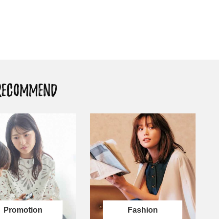
26年夏、石井美穂さん厳選の【美
【帰省・夏のご挨拶】で喜
白アイテム】10選！40代以上は朝
「ホテル手土産」14選。〈
晩の「即効集中ケア」に頼る！
別〉センスが伝わる逸品は
Beauty
Lifestyle
「それどこの？」と褒められる！
【1泊2日弾丸旅行】無駄な
可愛すぎる【YSL】の新作「万能ク
ロ！「大人の韓国旅」の大
リーム」が夏のお守りに
ケジュールは？
Beauty
Lifestyle
RECOMMEND
40代、翌朝の肌が見違える！夏の
梅宮アンナさん、父・辰夫
「ざらつき・ごわつき」をケアす
相続で学んだこと「親のお
る名品2選〈パック・ミスト〉
は”介護どうする？”から始
です」父・辰夫さんの相続
Beauty
Lifestyle
だこと
40代の透明感を底上げ【毛穴ケ
〈元社長秘書〉内緒で教え
ア】名品3選！石井美穂さん「60本
盆の帰省手土産5選】東京で
以上愛用中」のものも
「また買ってきて」と喜ば
品
Beauty
Lifestyle
「夕方から目力が落ちる…」40代
【特別カット集】中村ゆり
へ！石井美穂さんが推薦【名品ア
やわらかな透明感をまとう
イクリーム】3選
体の美しさ
Fashion
Beauty
Lifestyle