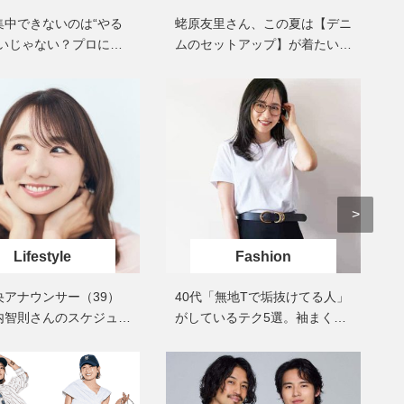
石井美穂さんおすすめ！40代の
【特別画像集】「亡くなっ
集中できないのは“やる
蛯原友里さん、この夏は【デニ
「お疲れ顔を救う」美容パック
憧れの気持ちはますます強
せいじゃない？プロに学
ムのセットアップ】が着たい気
は？翌朝の肌に自信がもてる
優・大和田美帆さん”母との
出”
ケア
分
Beauty
Lifestyle
酷暑の夏こそ40代が使うべき【美
【梅宮アンナさん】乳がん
容液・クリーム】「シワ・たるみ
術を経て「残った方の胸も
ケア」はこれ一つでOK！
しまいたい」とすら思う──
声もあることを知ってほし
Beauty
Lifestyle
今いちばん垢抜ける「ショートボ
梅宮アンナさん、再婚から8
ブ」SNAP。人気アラフォー読者達
の心境「お互い20年ぶりの
がお手本！
活、正直簡単じゃない」
Beauty
Lifestyle
Lifestyle
黄ぐすみをオフ！40代の美白ケ
Fashion
まずはここだけ！「寝室の
ア、最適解は【角質洗顔】。石井
除」が【総合運】に効く理
美穂さんおすすめ名品
〈26年夏の開運アクション
央アナウンサー（39）
40代「無地Tで垢抜けてる人」
Beauty
Lifestyle
内智則さんのスケジュー
がしているテク5選。袖まく
まるで美容液！【ディオール プレ
梅宮アンナさんご夫婦が語る 
信頼関係もあるので特に
り、色選びetc.〈SNAP〉
ステージ】新クレンザーでうるお
歳と60歳、大人同士の電撃
せん」
い艶めくなめらかな素肌へ
アル」周囲が驚くほど本音
かることも
Beauty
Lifestyle