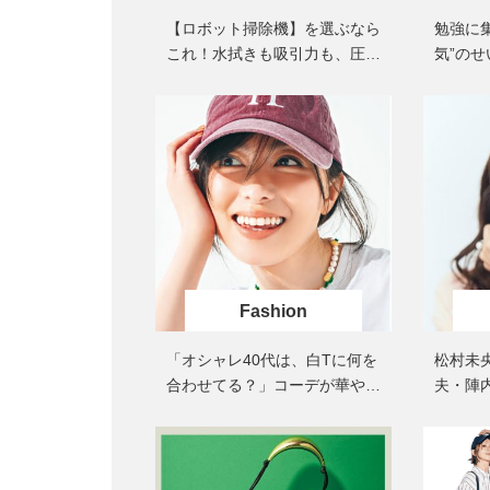
【ロボット掃除機】を選ぶなら
勉強に
これ！水拭きも吸引力も、圧倒
気”の
的な「清掃能力」
ぶアイ
Fashion
「オシャレ40代は、白Tに何を
松村未
合わせてる？」コーデが華やぐ
夫・陣
【夏小物】9選〈サングラス、
ルは「
ストールetc.〉
聞きま