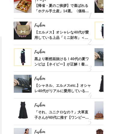
ばれる
【帰省・夏のご挨拶】で喜ばれる
【エルメス
価格
「ホテル手土産」14選。〈価格
用している
？
別〉センスが伝わる逸品は？
ナップ6選
Fashion
Fashion
時間ゼ
【エルメス】オシャレな40代が愛
黒より断然
正解ス
用している上品「ミニ財布」＜ス
ンピは【ネ
ナップ6選＞
しコーデ３
Fashion
Fashion
さんの
黒より断然垢抜ける！40代の夏ワ
【シャネル、
金の話
ンピは【ネイビー】が正解！着回
レ40代が
めるん
しコーデ３
「ミニ財布
で学ん
Fashion
Fashion
る【お
【シャネル、エルメスetc.】オシャ
「それ、ユ
買える
レ40代がリアルに愛用している
子さんが4
れる名
「ミニ財布」＜スナップ18選＞
ス】！秀逸
レイ見え
Fashion
Fashion
さん
「それ、ユニクロなの？」大草直
【エルメス
、自然
子さんが40代に推す【ワンピー
常に使える
ス】！秀逸シルエットで体型がキ
んと探す「
Fashion
Fashion
レイ見え
Fashion
Fashion