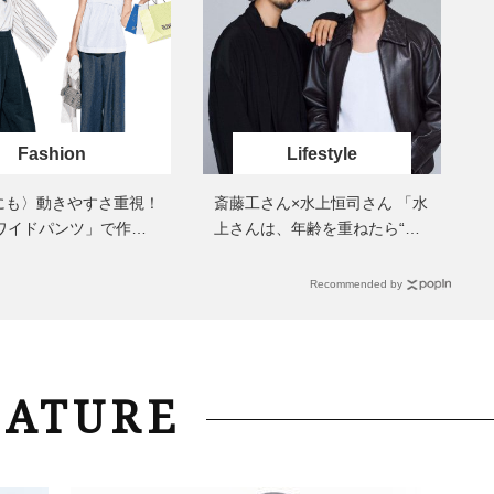
40代は洗顔選びから！石井美穂さ
女優・須藤理彩さん「夫を
んの「夏枯れ肌対策」全部見せ
し、心身不調に。鬱だと思
【ハリケア・美白etc.】
たら…」原因がわかり自責
Fashion
Lifestyle
にも〉動きやすさ重視！
斎藤工さん×水上恒司さん 「水
「ワイドパンツ」で作る
上さんは、年齢を重ねたら“勝
旅コーデ】の正解4選
新さん”みたいな存在にな
る……!?」
Recommended by
EATURE