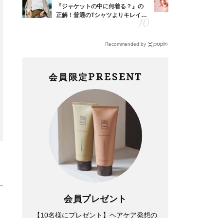
亡く
『ジャケットの中に何着る？』の
1万円台か
ってい
正解！普通のTシャツよりキレイ見
40代が毎
を卒業
えする【上品トップス】4選
リー」４選
Recommended by
Beauty
Fashion
PRESENT
会員限定
40代、翌朝の肌が見違える！
【泳がない派】40代のプー
夏の「ざらつき・ごわつき」を
ル、ビーチサイドコーデ3選！
ケアする名品2選〈パック・ミ
日焼け対策もオシャレも完璧に
スト〉
会員プレゼント
【10名様にプレゼント】ヘアケア発想の