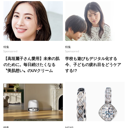
Fashion
2026.4.24
今年の春夏は「花柄」ブーム！40代が“甘見えせ
す”垢抜けるアイテムは？〈4選〉
Fashion
2026.6.5
特集
特集
Sponsored
Sponsored
【ユニクロだけで】40代の夏旅行がオシャレ＆
快適に！気温別コーデ〈UNIQLO6選〉
【高垣麗子さん愛用】未来の肌
学校も遊びもデジタル化する
のために。毎日続けたくなる
今、子どもの疲れ目をどうケア
〝美肌想い〟のUVクリーム
する!?
Fashion
2025.9.1
【一粒万倍日に新調すべきはお財布！】40代オ
シャレ読者がリアルに使ってるミニウォレット＜
スナップ8選＞
Lifestyle
2026.6.23
【特別カット集】お肌もお人柄も透明感＆清潔感
満点な、夏帆さんの表情にキュン！
特集
NEWS