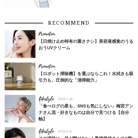
RECOMMEND
【日焼け止め特有の重さナシ】美容液感覚のうる
おうUVクリーム
【ロボット掃除機】を選ぶならこれ！水拭きも吸
引力も、圧倒的な「清掃能力」
Lifestyle
2026.7.28
「食べログの星も、SNSも気にしない」梅宮アン
ナさん流・好きなものは自分で見つける【自分
軸】
Lifestyle
2026.6.11