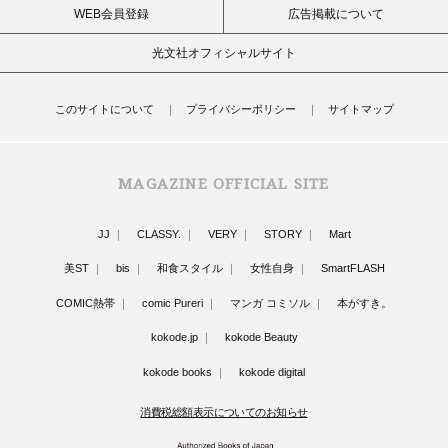
WEB会員登録
広告掲載について
光文社オフィシャルサイト
このサイトについて
プライバシーポリシー
サイトマップ
MAGAZINE OFFICIAL SITE
JJ
CLASSY.
VERY
STORY
Mart
美ST
bis
和食スタイル
女性自身
SmartFLASH
COMIC熱帯
comic Pureri
マンガ コミソル
本がすき。
kokode.jp
kokode Beauty
kokode books
kokode digital
消費税総額表示についてのお知らせ