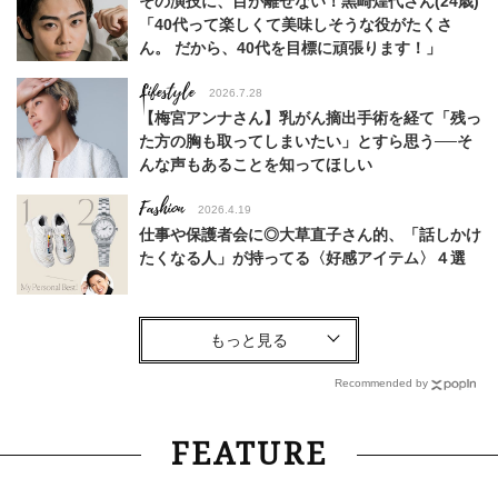
その演技に、目が離せない！黒崎煌代さん(24歳)
「40代って楽しくて美味しそうな役がたくさ
ん。 だから、40代を目標に頑張ります！」
Lifestyle
2026.7.28
【梅宮アンナさん】乳がん摘出手術を経て「残っ
た方の胸も取ってしまいたい」とすら思う──そ
んな声もあることを知ってほしい
Fashion
2026.4.19
仕事や保護者会に◎大草直子さん的、「話しかけ
たくなる人」が持ってる〈好感アイテム〉４選
Fashion
2026.5.14
【シアーブルゾン×艶ワンピ】ネイビーだから夜
遊びも安心してハジけられる！
Recommended by
Fashion
2026.6.30
FEATURE
ランチもお出かけも！40代【Tシャツ×スカー
ト】の女っぽカジュアルコーデSNAP4選