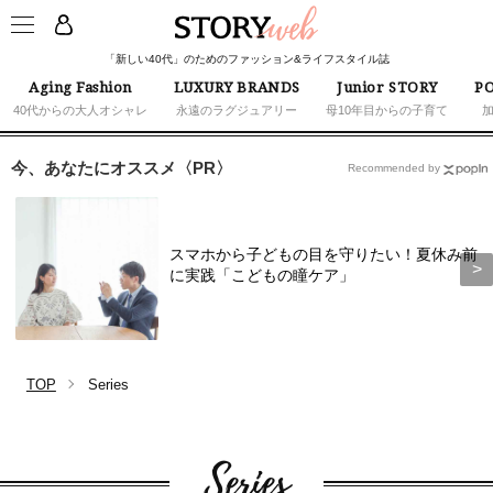
「新しい40代」のためのファッション&ライフスタイル誌
Aging Fashion
LUXURY BRANDS
Junior STORY
PO
40代からの大人オシャレ
永遠のラグジュアリー
母10年目からの子育て
今、あなたにオススメ〈PR〉
Recommended by
スマホから子どもの目を守りたい！夏休み前
に実践「こどもの瞳ケア」
TOP
Series
Series