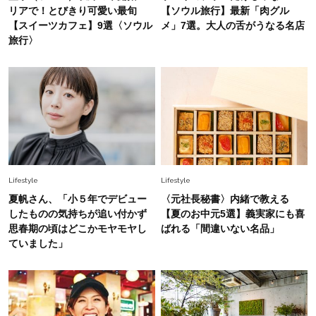
Fashion
リアで！とびきり可愛い最旬
【ソウル旅行】最新「肉グル
2026.7.3
【スイーツカフェ】9選〈ソウル
メ」7選。大人の舌がうなる名店
【ポメラートのリング】甘いだけじゃない！夏こ
旅行〉
そ最高に華やぐ「贅沢カラーストーン」
Lifestyle
2026.1.4
【東京駅で買える】甘くない手土産3選｜お酒好
きにも喜ばれる逸品を元社長秘書が厳選！
Lifestyle
Lifestyle
夏帆さん、「小５年でデビュー
〈元社長秘書〉内緒で教える
したものの気持ちが追い付かず
【夏のお中元5選】義実家にも喜
思春期の頃はどこかモヤモヤし
ばれる「間違いない名品」
ていました」