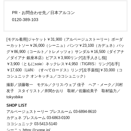
PR・お問合わせ先／日本アルコン
0120-389-103
[モデル着用]ジャケット￥31,900（アルページュストーリー）ボーダ
ーカットソー￥26,000（シーニュ）パンツ￥23,100（カデュネ）バッ
グ￥86,900（コールト／トレメッツォ）サンダル￥16,500（ダイアナ
／ダイアナ 銀座本店）ピアス￥3,900リング[左手人さし指]
￥3,900〈ともにsoie〉ネックレス￥4,950〈TIGRIS〉リング[右手]
￥17,600〈LiiiN〉（すべてロードス）リング[左手薬指]￥33,000（コ
コシュニック オンキッチュ／ココシュニック）
撮影／須藤敬一 モデル／クリス-ウェブ 佳子 ヘア・メーク／川村
友子 スタイリスト／井関かおり 取材／佐藤絵美子 取材協力／
tokyobike
SHOP LIST
アルページュストーリー プレスルーム 03-6894-8610
カデュネ プレスルーム 03-6863-0100
ココシュニック 03-5413-5140
シーニュ https://cygne.jp/