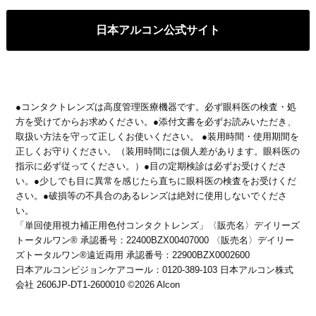
日本アルコン公式サイト
●コンタクトレンズは高度管理医療機器です。必ず眼科医の検査・処
方を受けてからお求めください。●添付文書を必ずお読みいただき、
取扱い方法を守って正しくお使いください。 ●装用時間・使用期間を
正しくお守りください。（装用時間には個人差があります。眼科医の
指示に必ず従ってください。）●目の定期検診は必ずお受けくださ
い。●少しでも目に異常を感じたら直ちに眼科医の検査をお受けくだ
さい。●破損等の不具合のあるレンズは絶対に使用しないでくださ
い。
「単回使用視力補正用色付コンタクトレンズ」〈販売名〉デイリーズ
トータルワン® 承認番号：22400BZX00407000 〈販売名〉デイリー
ズトータルワン®遠近両用 承認番号：22900BZX0002600
日本アルコンビジョンケアコール：0120-389-103 日本アルコン株式
会社 2606JP-DT1-2600010 ©2026 Alcon