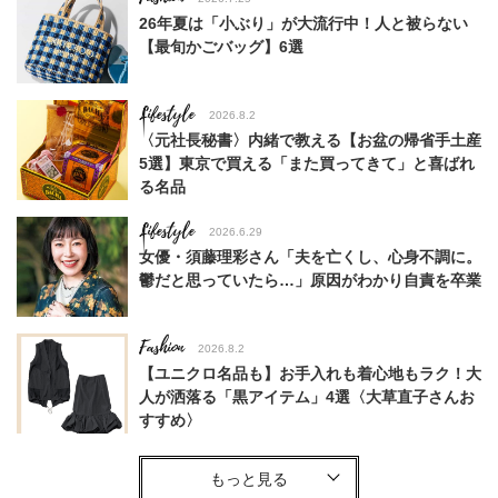
26年夏は「小ぶり」が大流行中！人と被らない
【最旬かごバッグ】6選
Lifestyle
2026.8.2
〈元社長秘書〉内緒で教える【お盆の帰省手土産
5選】東京で買える「また買ってきて」と喜ばれ
る名品
Lifestyle
2026.6.29
女優・須藤理彩さん「夫を亡くし、心身不調に。
鬱だと思っていたら…」原因がわかり自責を卒業
Fashion
2026.8.2
【ユニクロ名品も】お手入れも着心地もラク！大
人が洒落る「黒アイテム」4選〈大草直子さんお
すすめ〉
Fashion
2026.8.9
8月の買い足しは「秋も使える」が条件！【白or