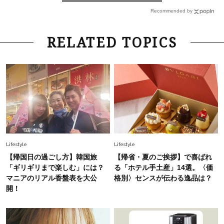
黒】着映える「名品ベーシック」6選
Recommended by
Fashion
2026.6.15
RELATED TOPICS
【ウエストインしなくていい！】40代が垢抜け
る『きれいめトップス』5選
Fashion
2026.8.6
パンツコーデを格上げする【最旬バッグ】5選。
持つだけで40代が華やぐ”素材”は？
Fashion
2026.2.8
Lifestyle
Lifestyle
【カルティエ、ティファニー】リアル人気は地
【帰国日の過ごし方】韓国旅
【帰省・夏のご挨拶】で喜ばれ
金！オシャレ40代の自慢ジュエリーSNAP
「ギリギリまで楽しむ」には？
る「ホテル手土産」14選。〈価
マニアのリアル香盤表を大公
格別〉センスが伝わる逸品は？
開！
Lifestyle
2026.8.8
【ゲリラ豪雨・不眠・疲労】旅の不安をゼロにす
る！オシャレライターの「夏の旅行バッグの中