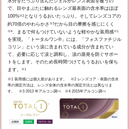
水分をたっぷり含んだジェルがレンズ表面を覆うの
で、目やまぶたに触れるレンズ最表面の含水率はほぼ
※2
100%
となりうるおいたっぷり。そしてレンズコアの
※3
約70倍のやわらかさ
だから目の摩擦を感じにくく
※4
※1
、まるで何もつけていないような軽やかな装用感
を実現。「トータルワン®」には、「フォスファチジル
コリン」という涙に含まれている成分が含まれてい
て、必要に応じて涙と調和し、涙の蒸発を防ぐサポー
トをします。そのため長時間つけてもうるおいを保ち
※1
ます。
※1 装用感には個人差があります。 ※2 レンズコア・表面の含水
率の測定方法は、レンズ全体の含水率の測定方法とは異なりま
す。 ※3 2013 年アルコン調べ ※4 2015年アルコン調べ