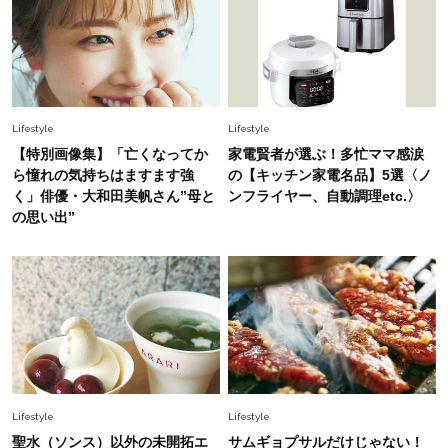
身」3選！
Beauty
2026.2.16
卒入学式、おめかしの日もセットが簡単！40代
の「垢抜けボブヘア」カタログ
Lifestyle
Lifestyle
Fashion
【特別画像集】「亡くなってか
家電賢者が選ぶ！多忙ママ感涙
2026.6.23
40代の【ロゴT】どっちで行く？「キレイめ」
ら憧れの気持ちはますます強
の【キッチン家電名品】5選〈ノ
or「カジュアル」旅行やレジャーに！
く」俳優・大和田美帆さん”母と
ンフライヤー、自動調理etc.〉
の思い出”
Fashion
2026.7.31
1枚でも“のっぺり見えない”！40代にちょうどい
い夏の【白トップス名品】6選
Fashion
2026.8.8
ラクなのに手抜きに見えない！40代の体型カバ
ーを叶える【夏ワンピ】〈9選〉
Lifestyle
Lifestyle
聖水（ソンス）以外の未開拓エ
サムギョプサルだけじゃない！