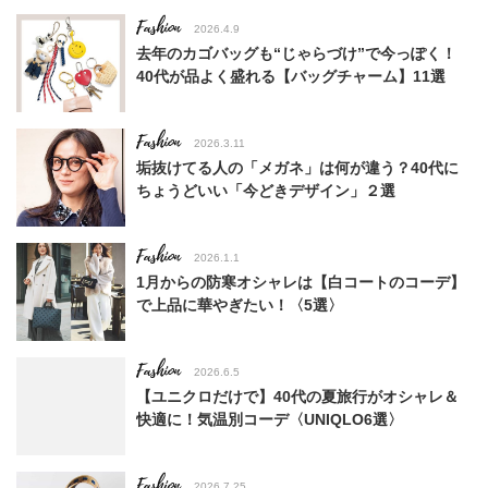
Fashion
2026.4.9
去年のカゴバッグも“じゃらづけ”で今っぽく！
40代が品よく盛れる【バッグチャーム】11選
Fashion
2026.3.11
垢抜けてる人の「メガネ」は何が違う？40代に
ちょうどいい「今どきデザイン」２選
Fashion
2026.1.1
1月からの防寒オシャレは【白コートのコーデ】
で上品に華やぎたい！〈5選〉
Fashion
2026.6.5
【ユニクロだけで】40代の夏旅行がオシャレ＆
快適に！気温別コーデ〈UNIQLO6選〉
Fashion
2026.7.25