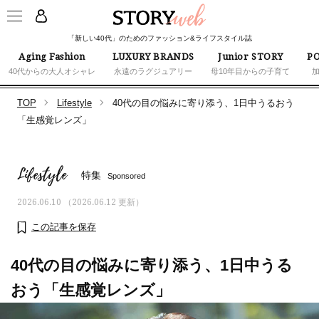
「新しい40代」のためのファッション&ライフスタイル誌
Aging Fashion
LUXURY BRANDS
Junior STORY
PO
40代からの大人オシャレ
永遠のラグジュアリー
母10年目からの子育て
TOP
Lifestyle
40代の目の悩みに寄り添う、1日中うるおう
「生感覚レンズ」
Lifestyle
特集
Sponsored
2026.06.10 （2026.06.12 更新）
この記事を保存
40代の目の悩みに寄り添う、1日中うる
おう「生感覚レンズ」