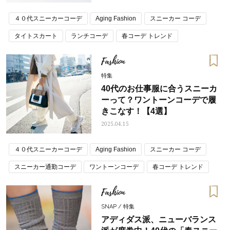
４０代スニーカーコーデ
Aging Fashion
スニーカー コーデ
タイトスカート
ランチコーデ
春コーデ トレンド
流行のハイテクスニーカー・ダッドスニーカーコーデ
着回し
Fashion
通勤コーデ・仕事の服装
特集
40代のお仕事服に合うスニーカ
ーって？ワントーンコーデで履
きこなす！【4選】
2025.04.15
４０代スニーカーコーデ
Aging Fashion
スニーカー コーデ
スニーカー通勤コーデ
ワントーンコーデ
春コーデ トレンド
通勤コーデ・仕事の服装
Fashion
SNAP / 特集
アディダス派、ニューバランス