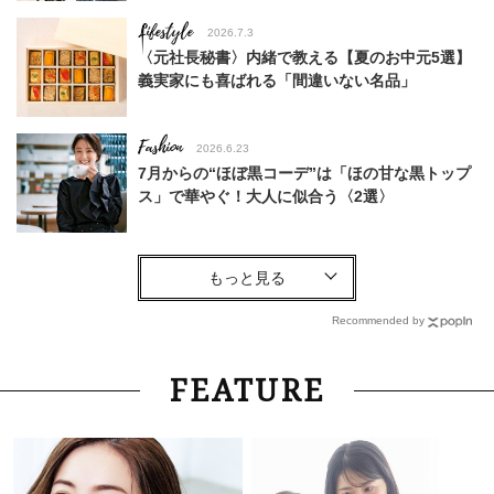
Lifestyle
2026.7.3
〈元社長秘書〉内緒で教える【夏のお中元5選】
義実家にも喜ばれる「間違いない名品」
Fashion
2026.6.23
7月からの“ほぼ黒コーデ”は「ほの甘な黒トップ
ス」で華やぐ！大人に似合う〈2選〉
Fashion
2026.8.8
【ゴールドvsシルバー】どっち派？40代のシン
プル服が華やぐ！最旬「”元取れ”アクセサリー」
Recommended by
7選
Fashion
2026.7.27
FEATURE
蛯原さんも誕生日に購入【ブシュロン】のジュエ
リー。40代に”品を宿す”名品は？