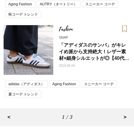
Aging Fashion
AUTRY（オートリー）
スニーカー コーデ
秋コーデ トレンド
Fashion
SNAP
「アディダスのサンバ」がキレ
イめ派から支持絶大！レザー素
材×細身シルエットが◎【40代の
スニーカーSNAP】
2024.09.06
adidas（アディダス）
Aging Fashion
スニーカー コーデ
夏コーデ トレンド
<
1 / 3
>