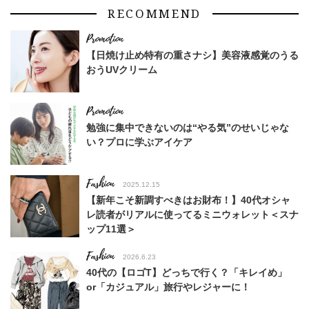
RECOMMEND
【日焼け止め特有の重さナシ】美容液感覚のうる
おうUVクリーム
勉強に集中できないのは“やる気”のせいじゃな
い？プロに学ぶアイケア
Fashion
2025.12.15
【新年こそ新調すべきはお財布！】40代オシャ
レ読者がリアルに使ってるミニウォレット＜スナ
ップ11選＞
Fashion
2026.6.23
40代の【ロゴT】どっちで行く？「キレイめ」
or「カジュアル」旅行やレジャーに！