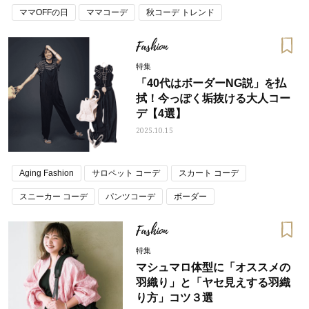
ママOFFの日
ママコーデ
秋コーデ トレンド
通勤コーデ・仕事の服装
Fashion
特集
「40代はボーダーNG説」を払
拭！今っぽく垢抜ける大人コー
デ【4選】
2025.10.15
Aging Fashion
サロペット コーデ
スカート コーデ
スニーカー コーデ
パンツコーデ
ボーダー
ワンピース コーデ
秋コーデ トレンド
Fashion
特集
マシュマロ体型に「オススメの
羽織り」と「ヤセ見えする羽織
り方」コツ３選