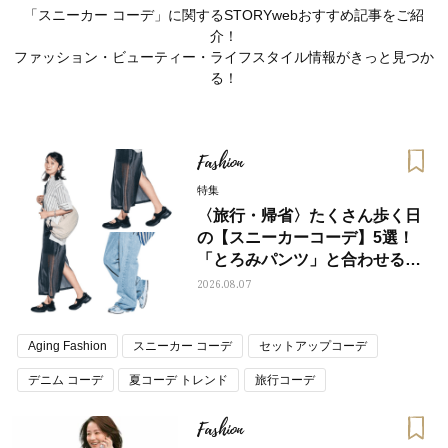
「スニーカー コーデ」に関するSTORYwebおすすめ記事をご紹
介！
ファッション・ビューティー・ライフスタイル情報がきっと見つか
る！
Fashion
特集
〈旅行・帰省〉たくさん歩く日
の【スニーカーコーデ】5選！
「とろみパンツ」と合わせるの
が正解
2026.08.07
ママとパパに贈る「ジェンダーレ
人気の40代髪型・ヘア
Aging Fashion
スニーカー コーデ
セットアップコーデ
ス学」
タログ
デニム コーデ
夏コーデ トレンド
旅行コーデ
Fashion