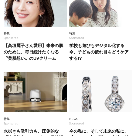
Fashion
2026.8.9
【完売続き】楽ちんなのにきれい見え！40代が
帰省・旅行に着たい「名品ワンピ」
Fashion
2026.6.24
特集
特集
Sponsored
Sponsored
【モノトーン派40代の夏カジュアル】大人に似
合うスポサン＆スニーカーで〈3選〉
【高垣麗子さん愛用】未来の肌
学校も遊びもデジタル化する
のために。毎日続けたくなる
今、子どもの疲れ目をどうケア
〝美肌想い〟のUVクリーム
する!?
Fashion
2026.8.4
「暑い日も好印象でいたい！」40代のための
【きちんと見えトップス】5選〈通勤・学校行事
に〉
Fashion
2026.5.13
今年も早くも【大人スポサン】人気確定！40代
が垢抜ける〈最旬デザイン〉コーデ5選
特集
NEWS
Sponsored
Sponsored
水拭きも吸引力も、圧倒的な
今の私に、そして未来の私に。