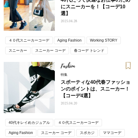
にスニーカーを！【コーデ10
選】
2025.04.28
４０代スニーカーコーデ
Aging Fashion
Working STORY
スニーカー
スニーカー コーデ
春コーデ トレンド
通勤コーデ・仕事の服装
Fashion
特集
スポーティな40代春ファッショ
ンのポイントは、スニーカー！
【コーデ4選】
2025.04.20
40代キレイめカジュアル
４０代スニーカーコーデ
Aging Fashion
スニーカー コーデ
スポカジ
ママコーデ