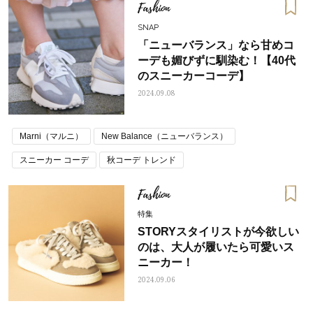
Fashion
SNAP
「ニューバランス」なら甘めコ
ーデも媚びずに馴染む！【40代
のスニーカーコーデ】
2024.09.08
Marni（マルニ）
New Balance（ニューバランス）
スニーカー コーデ
秋コーデ トレンド
Fashion
特集
STORYスタイリストが今欲しい
のは、大人が履いたら可愛いス
ニーカー！
2024.09.06