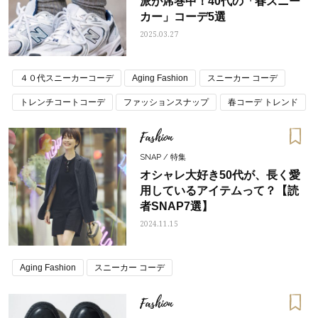
派が席巻中！40代の「春スニー
カー」コーデ5選
2025.03.27
４０代スニーカーコーデ
Aging Fashion
スニーカー コーデ
トレンチコートコーデ
ファッションスナップ
春コーデ トレンド
読者スナップ
Fashion
SNAP / 特集
オシャレ大好き50代が、長く愛
用しているアイテムって？【読
者SNAP7選】
2024.11.15
Aging Fashion
スニーカー コーデ
Fashion