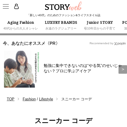
「新しい40代」のためのファッション&ライフスタイル誌
Aging Fashion
LUXURY BRANDS
Junior STORY
PO
40代からの大人オシャレ
永遠のラグジュアリー
母10年目からの子育て
今、あなたにオススメ〈PR〉
Recommended by
勉強に集中できないのは“やる気”のせいじゃ
ない？プロに学ぶアイケア
TOP
Fashion
/
Lifestyle
スニーカー コーデ
スニーカー コーデ