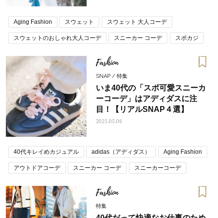
Aging Fashion
スウェット
スウェット 大人コーデ
スウェットのおしゃれ大人コーデ
スニーカー コーデ
スポカジ
パンツコーデ
ママコーデ
春コーデ トレンド
Fashion
SNAP / 特集
いま40代の「スポ可愛スニーカ
ーコーデ」はアディダスに注
目！【リアルSNAP４選】
2025.05.06
40代キレイめカジュアル
adidas（アディダス）
Aging Fashion
アウトドアコーデ
スニーカー コーデ
スニーカーコーデ
春コーデ トレンド
Fashion
特集
40代だって快適なお仕事のため