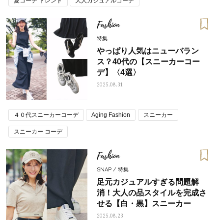
夏コーデ トレンド
大人カジュアルコーデ
Fashion
特集
やっぱり人気はニューバラン
ス？40代の【スニーカーコー
デ】〈4選〉
2025.08.31
４０代スニーカーコーデ
Aging Fashion
スニーカー
スニーカー コーデ
Fashion
SNAP / 特集
足元カジュアルすぎる問題解
消！大人の品スタイルを完成さ
せる【白・黒】スニーカー
2025.08.23