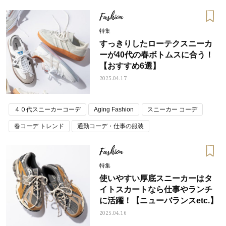
大人カジュアルコーデ
Fashion
特集
すっきりしたローテクスニーカ
ーが40代の春ボトムスに合う！
【おすすめ6選】
2025.04.17
４０代スニーカーコーデ
Aging Fashion
スニーカー コーデ
春コーデ トレンド
通勤コーデ・仕事の服装
Fashion
特集
使いやすい厚底スニーカーはタ
イトスカートなら仕事やランチ
に活躍！【ニューバランスetc.】
2025.04.16