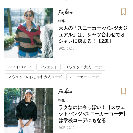
パンツコーデ
春コーデ トレンド
Fashion
特集
大人の「スニーカー×パンツカジ
ュアル」は、シャツ合わせでオ
シャレに決まる！【2選】
2025.05.13
Aging Fashion
スウェット
スウェット 大人コーデ
スウェットのおしゃれ大人コーデ
スニーカー コーデ
パンツコーデ
ママコーデ
春コーデ トレンド
Fashion
運動会ファッション
特集
ラクなのに今っぽい！【スウェ
ットパンツ×スニーカーコーデ】
は学校コーデにもなる
2025.05.12