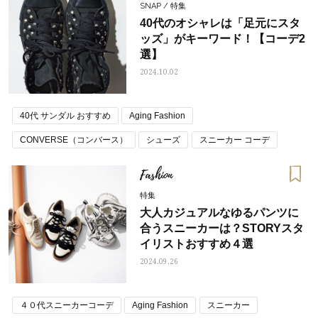
SNAP / 特集
40代のオシャレは「足元にスタ
ッズ」がキーワード！【コーデ2
選】
2024.10.02
40代 サンダル おすすめ
Aging Fashion
CONVERSE（コンバース）
シューズ
スニーカー コーデ
ファッションスナップ
甘ニッシュ
甘ニッシュコーデ
Fashion
読者スナップ
特集
大人カジュアルなゆるパンツに
合うスニーカーは？STORYスタ
イリストおすすめ４選
2024.09.26
４０代スニーカーコーデ
Aging Fashion
スニーカー