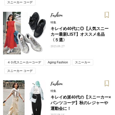
スニーカー コーデ
Fashion
特集
キレイめ40代に◎【人気スニー
カー最新LIST】オススメ名品
〈５選〉
2025.09.27
４０代スニーカーコーデ
Aging Fashion
スニーカー
スニーカー コーデ
Fashion
特集
キレイめ派40代の【スニーカー×
パンツコーデ】秋のレジャーや
運動会に！
2025.09.16