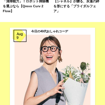
「清掃能力」！ロボット掃除機
【シャネル】が贈る、永遠の絆
を選ぶなら【Qrevo Curv 2
を形にする「ブライダルフェ
Flow】
ア」
今日の40代おしゃれコーデ
Aug
9