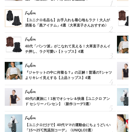
Fashion
【ユニクロ名品も】お手入れも着心地もラク！大人が
洒落る「黒アイテム」4選〈大草直子さんおすすめ〉
Fashion
40代「パンツ派」がこなれて見える！大草直子さんイ
チ押し、ラク可愛い【トップス】4選
Fashion
『ジャケットの中に何着る？』の正解！普通のTシャツ
よりキレイ見えする【上品トップス】4選
Fashion
40代の夏旅に！1枚でオシャレ＆快適【ユニクロ アン
ド セシリー バンセン】〈新作コーデ3選〉
Fashion
【ユニクロだけで】40代ママの運動会にちょうどいい
「15〜25℃気温別コーデ」〈UNIQLO3選〉