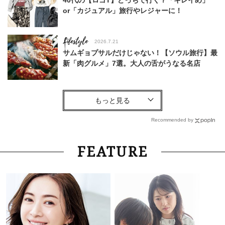
or「カジュアル」旅行やレジャーに！
Lifestyle
2026.7.21
サムギョプサルだけじゃない！【ソウル旅行】最
新「肉グルメ」7選。大人の舌がうなる名店
Fashion
2026.6.23
蛯原友里さん、この夏は【デニムのセットアッ
プ】が着たい気分
Recommended by
Fashion
2026.8.2
FEATURE
10年後もつけ続けたい造形美。40代が華やぐ
【ピアジェ】の新作「色石ジュエリー」
Fashion
2026.8.3
〈帰省にも〉動きやすさ重視！40代「ワイドパ
ンツ」で作る最旬【旅コーデ】の正解4選