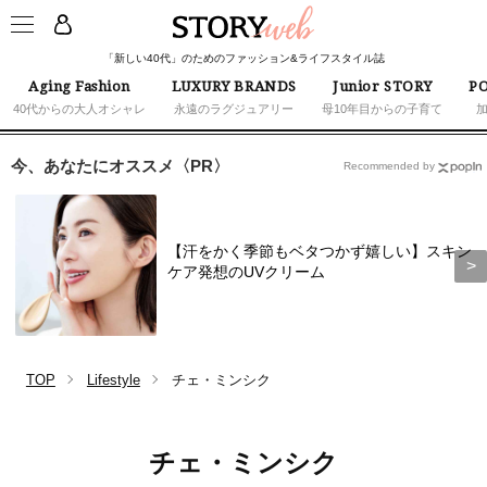
「新しい40代」のためのファッション&ライフスタイル誌
Aging Fashion
LUXURY BRANDS
Junior STORY
PO
40代からの大人オシャレ
永遠のラグジュアリー
母10年目からの子育て
今、あなたにオススメ〈PR〉
Recommended by
【汗をかく季節もベタつかず嬉しい】スキン
ケア発想のUVクリーム
TOP
Lifestyle
チェ・ミンシク
チェ・ミンシク