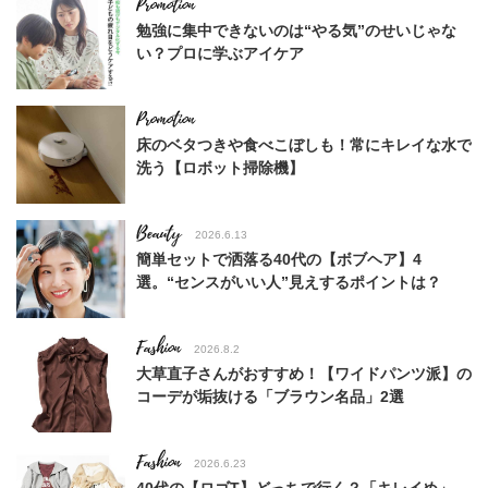
勉強に集中できないのは“やる気”のせいじゃな
い？プロに学ぶアイケア
床のベタつきや食べこぼしも！常にキレイな水で
洗う【ロボット掃除機】
Beauty
2026.6.13
簡単セットで洒落る40代の【ボブヘア】4
選。“センスがいい人”見えするポイントは？
Fashion
2026.8.2
大草直子さんがおすすめ！【ワイドパンツ派】の
コーデが垢抜ける「ブラウン名品」2選
Fashion
2026.6.23
40代の【ロゴT】どっちで行く？「キレイめ」