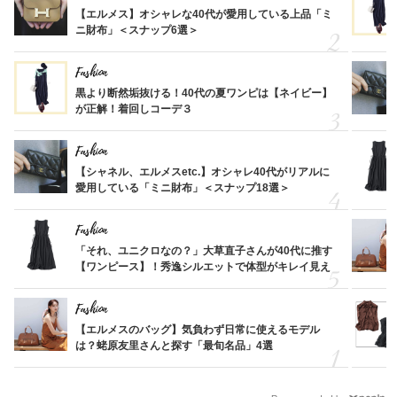
【エルメス】オシャレな40代が愛用している上品「ミ
ニ財布」＜スナップ6選＞
Fashion
黒より断然垢抜ける！40代の夏ワンピは【ネイビー】
が正解！着回しコーデ３
Fashion
【シャネル、エルメスetc.】オシャレ40代がリアルに
愛用している「ミニ財布」＜スナップ18選＞
Fashion
「それ、ユニクロなの？」大草直子さんが40代に推す
【ワンピース】！秀逸シルエットで体型がキレイ見え
Fashion
【エルメスのバッグ】気負わず日常に使えるモデル
は？蛯原友里さんと探す「最旬名品」4選