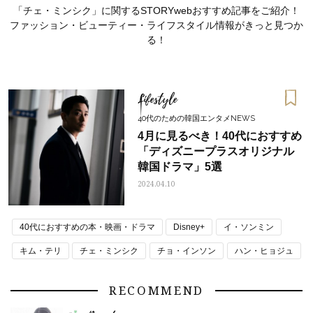
「チェ・ミンシク」に関するSTORYwebおすすめ記事をご紹介！
ファッション・ビューティー・ライフスタイル情報がきっと見つか
る！
Lifestyle
40代のための韓国エンタメNEWS
4月に見るべき！40代におすすめ
「ディズニープラスオリジナル
韓国ドラマ」5選
2024.04.10
40代におすすめの本・映画・ドラマ
Disney+
イ・ソンミン
おすす
ママとパパに贈る「ジェンダーレ
人気の40代髪型・ヘア
ス学」
タログ
キム・テリ
チェ・ミンシク
チョ・インソン
ハン・ヒョジュ
韓国エンタメ
韓国ドラマ
韓流
RECOMMEND