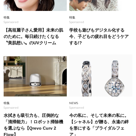
Fashion
2026.8.6
特集
特集
Sponsored
Sponsored
【シャツ×デニム】のストレスフリーコーデで真
夏のソロTIMEをフッ軽に堪能
【高垣麗子さん愛用】未来の肌
学校も遊びもデジタル化する
のために。毎日続けたくなる
今、子どもの疲れ目をどうケア
〝美肌想い〟のUVクリーム
する!?
Fashion
2026.3.2
2個持ちになっても「ミニバッグ」持ちたい派！
入れるものはどう分けてる？【STORYスタッフ
抜き打ちスナップ】
Fashion
2026.8.2
【エルメスのバッグ】気負わず日常に使えるモデ
ルは？蛯原友里さんと探す「最旬名品」4選
特集
NEWS
Sponsored
Sponsored
水拭きも吸引力も、圧倒的な
今の私に、そして未来の私に。
「清掃能力」！ロボット掃除機
【シャネル】が贈る、永遠の絆
を選ぶなら【Qrevo Curv 2
を形にする「ブライダルフェ
Flow】
ア」