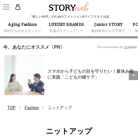
「新しい40代」のためのファッション&ライフスタイル誌
Aging Fashion
LUXURY BRANDS
Junior STORY
PO
40代からの大人オシャレ
永遠のラグジュアリー
母10年目からの子育て
今、あなたにオススメ〈PR〉
Recommended by
スマホから子どもの目を守りたい！夏休み前
に実践「こどもの瞳ケア」
TOP
Fashion
ニットアップ
ニットアップ