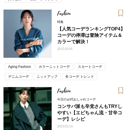
Fashion
特集
【人気コーデランキングTOP4】
コーデの停滞は冒険アイテム＆
カラーで解決！
2025.03.01
Aging Fashion
カラーニットコーデ
スカートコーデ
デニムコーデ
ニットアップ
冬コーデ トレンド
Fashion
今日の40代おしゃれコーデ
コンサバ派も辛党さんもTRYし
やすい【エビちゃん流・甘辛コ
ーデ】レシピ
2025.02.16