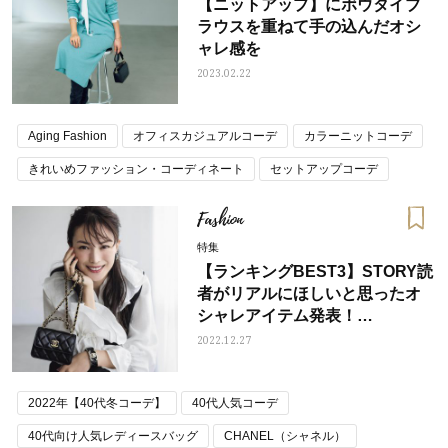
【ニットアップ】にボウタイブ
ラウスを重ねて手の込んだオシ
ャレ感を
2023.02.22
Aging Fashion
オフィスカジュアルコーデ
カラーニットコーデ
きれいめファッション・コーディネート
セットアップコーデ
ニットアップ
ニットコーデ
ブーツ スカート コーデ
Fashion
ブーツコーデ
ブラウスコーデ
ブルー（水色）スカートコーデ
特集
ブルー（青・水色）ニットコーデ
ロングブーツコーデ
【ランキングBEST3】STORY読
者がリアルにほしいと思ったオ
冬コーデ トレンド
シャレアイテム発表！
【STORY12月号】
2022.12.27
2022年【40代冬コーデ】
40代人気コーデ
40代向け人気レディースバッグ
CHANEL（シャネル）