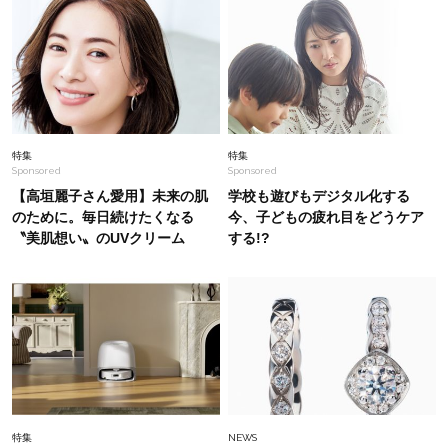
Fashion
2026.7.6
おしゃれ40代のTシャツは白か黒の２択！ON＆
OFF着回しSNAP【コーデ8選】
Fashion
2026.6.20
特集
特集
Sponsored
Sponsored
40代のワイドパンツは「メンズトップス」で見
違える！【ユニクロ エフ・リッソ】初夏コーデ
【高垣麗子さん愛用】未来の肌
学校も遊びもデジタル化する
〈3選〉
のために。毎日続けたくなる
今、子どもの疲れ目をどうケア
〝美肌想い〟のUVクリーム
する!?
Fashion
2026.6.29
「夏コーデ、何か物足りない？」の答えは【ジュ
エリー使い】にアリ。差がつく40代のお手本＜
14選＞
Fashion
2026.2.8
【カルティエ、ティファニー】リアル人気は地
金！オシャレ40代の自慢ジュエリーSNAP
特集
NEWS