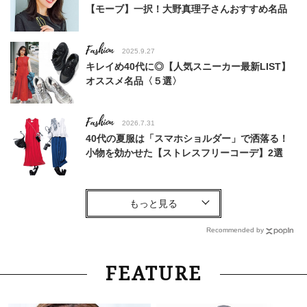
【モーブ】一択！大野真理子さんおすすめ名品
Fashion
2025.9.27
キレイめ40代に◎【人気スニーカー最新LIST】
オススメ名品〈５選〉
Fashion
2026.7.31
40代の夏服は「スマホショルダー」で洒落る！
小物を効かせた【ストレスフリーコーデ】2選
Fashion
2025.9.6
40代・STORYライターがJINS（ジンズ）の【ト
レンドサングラス】を試し倒してみた！〈8選〉
Recommended by
Lifestyle
2026.7.22
FEATURE
斎藤工さん×水上恒司さん 「水上さんは、年齢を
重ねたら“勝新さん”みたいな存在になる……!?」