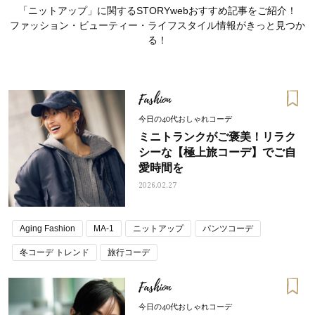
「ニットアップ」に関するSTORYwebおすすめ記事をご紹介！
ファッション・ビューティー・ライフスタイル情報がきっと見つか
る！
Fashion
今日の40代おしゃれコーデ
ミニトランクがご褒美！リラク
シーな【極上旅コーデ】でご自
愛時間を
2026.02.27
Aging Fashion
MA-1
ニットアップ
パンツコーデ
ママとパパに贈る「ジェンダーレ
人気の40代髪型・ヘア
ス学」
タログ
冬コーデ トレンド
旅行コーデ
Fashion
今日の40代おしゃれコーデ