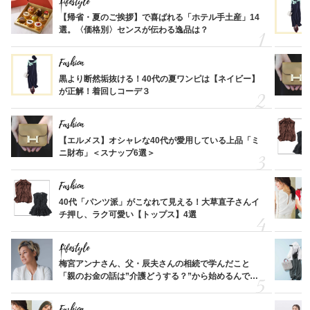
Lifestyle
【帰省・夏のご挨拶】で喜ばれる「ホテル手土産」14
選。〈価格別〉センスが伝わる逸品は？
Fashion
黒より断然垢抜ける！40代の夏ワンピは【ネイビー】
が正解！着回しコーデ３
Fashion
【エルメス】オシャレな40代が愛用している上品「ミ
ニ財布」＜スナップ6選＞
Fashion
40代「パンツ派」がこなれて見える！大草直子さんイ
チ押し、ラク可愛い【トップス】4選
Lifestyle
梅宮アンナさん、父・辰夫さんの相続で学んだこと
「親のお金の話は”介護どうする？”から始めるんで
す」父・辰夫さんの相続で学んだこと
Fashion