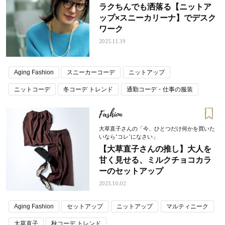
ラクちんでも洒落る【ニットア
ップ×スニーカリーナ】でデスク
ワーク
2025.11.19
Aging Fashion
スニーカーコーデ
ニットアップ
ニットコーデ
冬コーデ トレンド
通勤コーデ・仕事の服装
Fashion
大草直子さんの「今、ひとつだけ何かを買いた
いなら“コレ”になさい」
【大草直子さんの推し】大人を
甘く見せる、ミルクチョコカラ
ーのセットアップ
2025.10.02
Aging Fashion
セットアップ
ニットアップ
マルティニーク
大草直子
秋コーデ トレンド