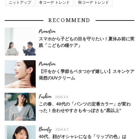
ニットアップ
冬コーデ トレンド
秋コーデ トレンド
RECOMMEND
スマホから子どもの目を守りたい！夏休み前に実
践「こどもの瞳ケア」
【汗をかく季節もベタつかず嬉しい】スキンケア
発想のUVクリーム
Fashion
2026.3.5
この春、40代の「パンツの定番カラー」が変わ
った！合わせやすさも今っぽさも“黒以上”
Beauty
2026.8.7
40代、顔がオシャレになる「リップの色」は