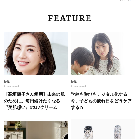
Fashion
2026.7.29
FEATURE
40代の旅や帰省に！涼しく、ラク可愛い【ぺた
んこ靴】10選〈スポサン・メリージェーンetc.〉
Fashion
2026.7.27
どんな顔タイプにも合う！40代にカジュアルす
ぎない【キャップ＆ハット】4選
Fashion
2026.5.22
特集
特集
Sponsored
Sponsored
40代、暑い日のオシャレに【快適ワンピース】
４選。締めつけないけどキレイ見え！
【高垣麗子さん愛用】未来の肌
学校も遊びもデジタル化する
のために。毎日続けたくなる
今、子どもの疲れ目をどうケア
〝美肌想い〟のUVクリーム
する!?
Beauty
2026.6.4
2026夏最新｜40代の「洒落感ボブヘア」SNAP
６選。垢抜ける長さ、カラーは？