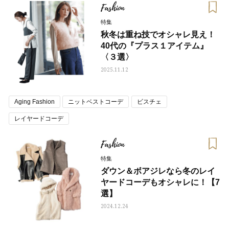
Fashion
特集
秋冬は重ね技でオシャレ見え！
40代の『プラス１アイテム』
〈３選〉
2025.11.12
Aging Fashion
ニットベストコーデ
ビスチェ
レイヤードコーデ
Fashion
特集
ダウン＆ボアジレなら冬のレイ
ヤードコーデもオシャレに！【7
選】
2024.12.24