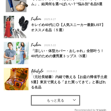
ム」、結局何を選べばいい？”悩み別”名品5選
Fashion
2025.9.27
キレイめ40代に◎【人気スニーカー最新LIST】
オススメ名品〈５選〉
Fashion
2026.5.22
「涼しい・体型カバー・おしゃれ」全部叶う！
40代のための優秀夏トップス〈5選〉
Lifestyle
2026.8.2
〈元社長秘書〉内緒で教える【お盆の帰省手土産
5選】東京で買える「また買ってきて」と喜ばれ
る名品
Lifestyle
2026.8.4
「私の卵巣たち。よく頑張ったね。引退おめでと
う」小島慶子さんの【更年期】への向き合い方
Recommended by