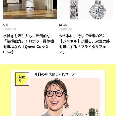
Fashion
2025.8.31
やっぱり人気はニューバランス？40代の【スニ
ーカーコーデ】〈4選〉
特集
NEWS
Sponsored
Sponsored
水拭きも吸引力も、圧倒的な
今の私に、そして未来の私に。
「清掃能力」！ロボット掃除機
【シャネル】が贈る、永遠の絆
を選ぶなら【Qrevo Curv 2
を形にする「ブライダルフェ
Flow】
ア」
今日の40代おしゃれコーデ
Aug
8