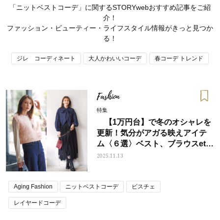
「ニットベストコーデ」に関するSTORYwebおすすめ記事をご紹
介！
ファッション・ビューティー・ライフスタイル情報がきっと見つか
る！
ジレ コーディネート
大人かわいいコーデ
春コーデ トレンド
Fashion
特集
【1万円台】で冬のオシャレを
更新！気分がアガる映えアイテ
ム〈６選〉ベスト、ブラウスetc
.
2025.11.13
ママとパパに贈る「ジェンダーレ
人気の40代髪型・ヘア
ス学」
タログ
Aging Fashion
ニットベストコーデ
ビスチェ
レイヤードコーデ