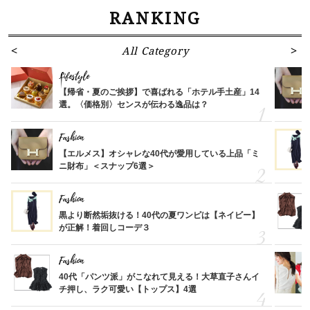
RANKING
All Category
Lifestyle
【帰省・夏のご挨拶】で喜ばれる「ホテル手土産」14
選。〈価格別〉センスが伝わる逸品は？
Fashion
【エルメス】オシャレな40代が愛用している上品「ミ
ニ財布」＜スナップ6選＞
Fashion
黒より断然垢抜ける！40代の夏ワンピは【ネイビー】
が正解！着回しコーデ３
Fashion
40代「パンツ派」がこなれて見える！大草直子さんイ
チ押し、ラク可愛い【トップス】4選