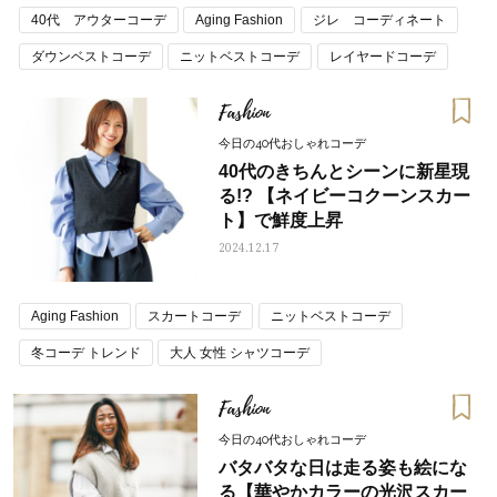
40代 アウターコーデ
Aging Fashion
ジレ コーディネート
ダウンベストコーデ
ニットベストコーデ
レイヤードコーデ
冬コーデ トレンド
Fashion
今日の40代おしゃれコーデ
40代のきちんとシーンに新星現
る!? 【ネイビーコクーンスカー
ト】で鮮度上昇
2024.12.17
Aging Fashion
スカートコーデ
ニットベストコーデ
冬コーデ トレンド
大人 女性 シャツコーデ
Fashion
今日の40代おしゃれコーデ
バタバタな日は走る姿も絵にな
る【華やかカラーの光沢スカー