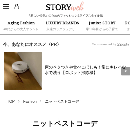
「新しい40代」のためのファッション&ライフスタイル誌
Aging Fashion
LUXURY BRANDS
Junior STORY
PO
40代からの大人オシャレ
永遠のラグジュアリー
母10年目からの子育て
今、あなたにオススメ〈PR〉
Recommended by
床のベタつきや食べこぼしも！常にキレイな
水で洗う【ロボット掃除機】
TOP
Fashion
ニットベストコーデ
ニットベストコーデ