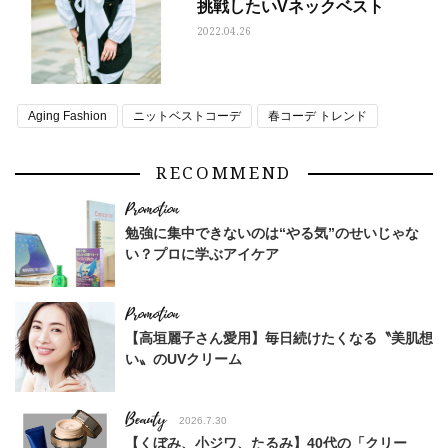
挑戦したいVネックベスト
2022.04.26
Aging Fashion
ニットベストコーデ
春コーデ トレンド
RECOMMEND
勉強に集中できないのは“やる気”のせいじゃな
い？プロに学ぶアイケア
【高垣麗子さん愛用】毎日続けたくなる〝美肌想
い〟のUVクリーム
Beauty
2026.7.30
【くぼみ、小ジワ、たるみ】40代の「クリー