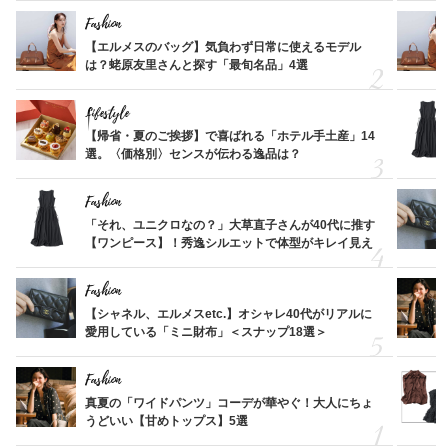
Fashion
【エルメスのバッグ】気負わず日常に使えるモデル
は？蛯原友里さんと探す「最旬名品」4選
Lifestyle
【帰省・夏のご挨拶】で喜ばれる「ホテル手土産」14
選。〈価格別〉センスが伝わる逸品は？
Fashion
「それ、ユニクロなの？」大草直子さんが40代に推す
【ワンピース】！秀逸シルエットで体型がキレイ見え
Fashion
【シャネル、エルメスetc.】オシャレ40代がリアルに
愛用している「ミニ財布」＜スナップ18選＞
Fashion
真夏の「ワイドパンツ」コーデが華やぐ！大人にちょ
うどいい【甘めトップス】5選