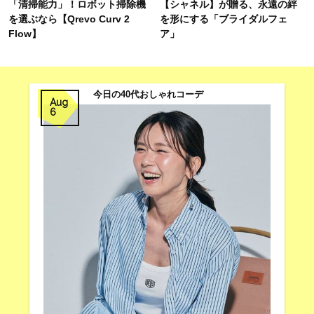
「清掃能力」！ロボット掃除機
【シャネル】が贈る、永遠の絆
を選ぶなら【Qrevo Curv 2
を形にする「ブライダルフェ
Flow】
ア」
今日の40代おしゃれコーデ
Aug
6