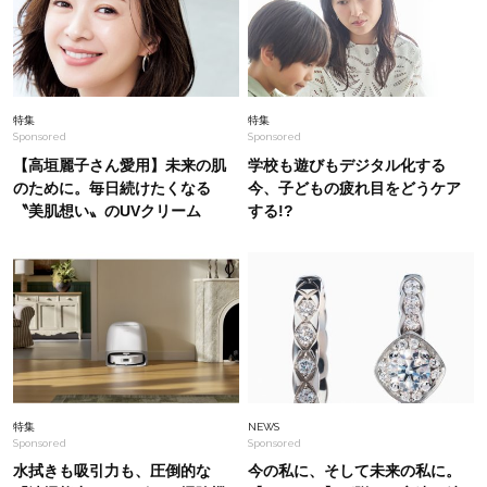
Fashion
2026.7.14
26年、インナーに悩まない【カップ入りトップ
ス】が大流行中！40代の体型がラクにキレイ見
え
Lifestyle
2026.8.6
特集
特集
Sponsored
Sponsored
まずはここだけ！「寝室の拭き掃除」が【総合
運】に効く理由は？〈26年夏の開運アクショ
【高垣麗子さん愛用】未来の肌
学校も遊びもデジタル化する
ン〉
のために。毎日続けたくなる
今、子どもの疲れ目をどうケア
〝美肌想い〟のUVクリーム
する!?
Fashion
2025.8.13
【STORYスタイリスト達】がリアルで欲しい！
秋まで活躍。大人の毎日名品【8選】
Beauty
2026.2.27
今いちばん垢抜ける「ショートボブ」SNAP。人
気アラフォー読者達がお手本！
特集
NEWS
Sponsored
Sponsored
水拭きも吸引力も、圧倒的な
今の私に、そして未来の私に。