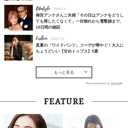
Lifestyle
2026.2.9
梅宮アンナさんご夫婦「その日はアンナをどうし
ても帰したくなくて」一目惚れから電撃婚まで、
10日間の秘話
Fashion
2026.7.21
真夏の「ワイドパンツ」コーデが華やぐ！大人に
ちょうどいい【甘めトップス】5選
Fashion
2026.8.1
40代「パンツ派」がこなれて見える！大草直子
さんイチ押し、ラク可愛い【トップス】4選
Recommended by
Lifestyle
2026.8.6
FEATURE
26年夏の【開運アクション】は”ひと拭き”習
慣！「金運アップ→トイレ、じゃあ底上げ運
は？」