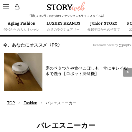
「新しい40代」のためのファッション&ライフスタイル誌
Aging Fashion
LUXURY BRANDS
Junior STORY
PO
40代からの大人オシャレ
永遠のラグジュアリー
母10年目からの子育て
今、あなたにオススメ〈PR〉
Recommended by
床のベタつきや食べこぼしも！常にキレイな
水で洗う【ロボット掃除機】
TOP
Fashion
バレエスニーカー
バレエスニーカー