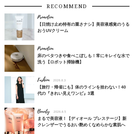
RECOMMEND
【日焼け止め特有の重さナシ】美容液感覚のうる
おうUVクリーム
床のベタつきや食べこぼしも！常にキレイな水で
洗う【ロボット掃除機】
Fashion
2026.8.3
【旅行・帰省にも】体のラインを拾わない！40
代の『きれい見えワンピ』3選
Beauty
2026.8.5
まるで美容液！【ディオール プレステージ】新
クレンザーでうるおい艶めくなめらかな素肌へ