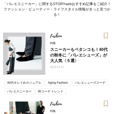
「バレエスニーカー」に関するSTORYwebおすすめ記事をご紹介！
ファッション・ビューティー・ライフスタイル情報がきっと見つか
る！
Fashion
特集
スニーカーもペタンコも！40代
の秋冬に「バレエシューズ」が
大人気〈５選〉
2025.11.12
40代キレイめカジュアル
Aging Fashion
バレエシューズコーデ
ママとパパに贈る「ジェンダーレ
人気の40代髪型・ヘア
ス学」
タログ
バレエスニーカー
秋コーデ トレンド
Fashion
特集