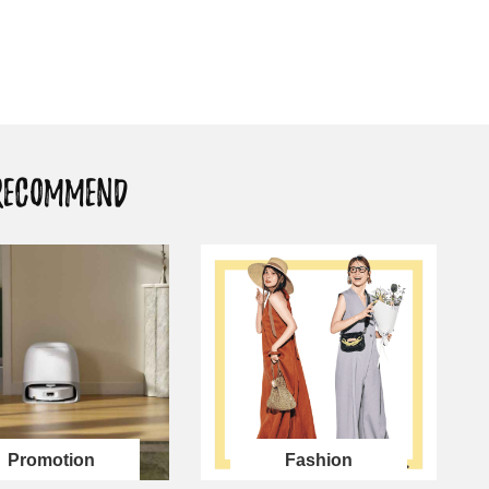
「それどこの？」と褒められる！
【帰省・夏のご挨拶】で喜
可愛すぎる【YSL】の新作「万能ク
「ホテル手土産」14選。〈
リーム」が夏のお守りに
別〉センスが伝わる逸品は
Beauty
Lifestyle
26年夏、石井美穂さん厳選の【美
【1泊2日弾丸旅行】無駄な
白アイテム】10選！40代以上は朝
ロ！「大人の韓国旅」の大
晩の「即効集中ケア」に頼る！
ケジュールは？
RECOMMEND
Beauty
Lifestyle
40代、翌朝の肌が見違える！夏の
梅宮アンナさん、父・辰夫
「ざらつき・ごわつき」をケアす
相続で学んだこと「親のお
る名品2選〈パック・ミスト〉
は”介護どうする？”から始
です」父・辰夫さんの相続
Beauty
Lifestyle
だこと
40代の透明感を底上げ【毛穴ケ
〈元社長秘書〉内緒で教え
ア】名品3選！石井美穂さん「60本
盆の帰省手土産5選】東京で
以上愛用中」のものも
「また買ってきて」と喜ば
品
Beauty
Lifestyle
「夕方から目力が落ちる…」40代
【特別カット集】中村ゆり
へ！石井美穂さんが推薦【名品ア
やわらかな透明感をまとう
イクリーム】3選
体の美しさ
Fashion
Beauty
Lifestyle