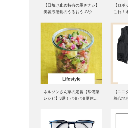
【日焼け止め特有の重さナシ】
【ロボ
美容液感覚のうるおうUVクリ
これ！
ーム
的な「
Lifestyle
ネルソンさん家の定番【常備菜
【ユニ
レシピ】3選！バタバタ夏休み
着心地
に「和えるだけ、漬けるだけ」
「黒ア
のあと1品
さんお