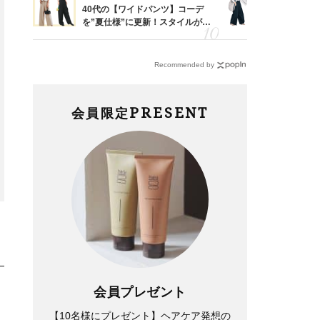
って始
40代の【ワイドパンツ】コーデ
〈帰省にも
えて、
を”夏仕様”に更新！スタイルがキ
代「ワイド
ゃなっ
レイ見えする〈コーデ3選〉
【旅コーデ
Recommended by
Beauty
Fashion
PRESENT
会員限定
40歳で美女化が止まらない！
「暑くなってから」では遅い！
大沢あかねさんが愛用する【殿
40代が買っておくべきユニク
堂コスメ＆褒められメイク】６
ロ【UNIQLO and JW
選
ANDERSON】新作半袖コーデ
〈3選〉
会員プレゼント
【10名様にプレゼント】ヘアケア発想の