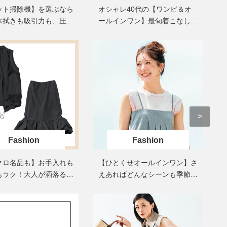
酷暑の夏こそ40代が使うべき【美
【特別画像集】「亡くなっ
ット掃除機】を選ぶなら
オシャレ40代の【ワンピ＆オ
容液・クリーム】「シワ・たるみ
憧れの気持ちはますます強
水拭きも吸引力も、圧倒
ールインワン】最旬着こなし3
ケア」はこれ一つでOK！
優・大和田美帆さん”母との
清掃能力」
選。地味見え回避のコツは「バ
出”
Beauty
Lifestyle
ッグ選び」！
石井美穂さんおすすめ！40代の
【梅宮アンナさん】乳がん
「お疲れ顔を救う」美容パック
術を経て「残った方の胸も
は？翌朝の肌に自信がもてる
しまいたい」とすら思う──
声もあることを知ってほし
Beauty
Lifestyle
黄ぐすみをオフ！40代の美白ケ
梅宮アンナさん、再婚から8
ア、最適解は【角質洗顔】。石井
の心境「お互い20年ぶりの
美穂さんおすすめ名品
活、正直簡単じゃない」
Beauty
Lifestyle
Fashion
Fashion
今いちばん垢抜ける「ショートボ
まずはここだけ！「寝室の
ブ」SNAP。人気アラフォー読者達
除」が【総合運】に効く理
がお手本！
〈26年夏の開運アクション
クロ名品も】お手入れも
【ひとくせオールインワン】さ
もラク！大人が洒落る
えあればどんなシーンも季節ま
Beauty
Lifestyle
イテム」4選〈大草直子
たぎも余裕！
まるで美容液！【ディオール プレ
梅宮アンナさんご夫婦が語る 
すすめ〉
ステージ】新クレンザーでうるお
歳と60歳、大人同士の電撃
い艶めくなめらかな素肌へ
アル」周囲が驚くほど本音
かることも
Beauty
Lifestyle