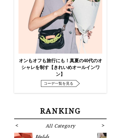
オンもオフも旅行にも！真夏の40代のオ
シャレを制す【きれいめオールインワ
ン】
コーデ一覧を見る
RANKING
All Category
Fa
Lifestyle
Fashion