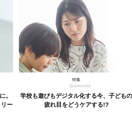
特集
Sponsored
に。
学校も遊びもデジタル化する今、子ども
クリー
疲れ目をどうケアする!?