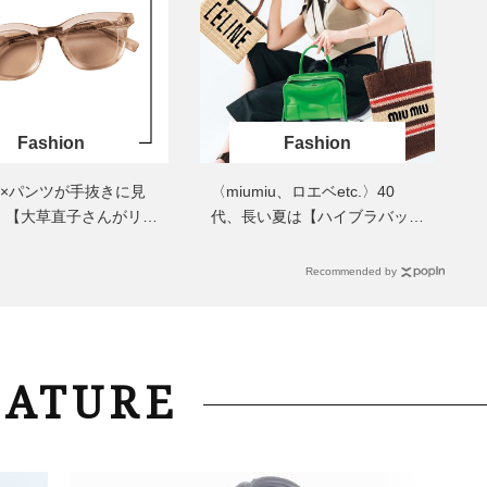
40代は洗顔選びから！石井美穂さ
中山優馬さん、姉と話し合
んの「夏枯れ肌対策」全部見せ
めた親孝行「親の年齢も考
【ハリケア・美白etc.】
年に1回くらいは何かしなき
て」
Fashion
Fashion
ツ×パンツが手抜きに見
〈miumiu、ロエベetc.〉40
！【大草直子さんがリア
代、長い夏は【ハイブラバッ
】した「名品小物」2選
グ】に頼る！投資したい名品3
選
Recommended by
EATURE