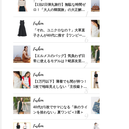
てから
【1泊2日弾丸旅行】無駄な時間ゼ
【エルメス
“目元老け”を防ぐなら今から！
1万円以下で手に入る！40代の
く」俳
ロ！「大人の韓国旅」の大正解ス
常に使える
40代が選ぶべき【UNIQLO（ユ
真夏コーデが垢抜ける『買い足
思い
ケジュールは？
んと探す「
ニクロ）】サングラス〈3選〉
しアイテム』8選
Fashion
Fashion
摘出手
「それ、ユニクロなの？」大草直
【1万円以
取って
子さんが40代に推す【ワンピー
1枚で地味
そんな
ス】！秀逸シルエットで体型がキ
プス」5選
い
レイ見え
Fashion
Fashion
カ月め
【エルメスのバッグ】気負わず日
40代が1
結婚生
常に使えるモデルは？蛯原友里さ
ンを拾わな
んと探す「最旬名品」4選
Fashion
Fashion
Fashion
Fashion
拭き掃
【1万円以下】薄着でも間が持つ！
40代の【
由は？
1枚で地味見えしない「主役級トッ
を”夏仕様
〉
プス」5選
レイ見えす
40代の”ワイドパンツコーデ”が
【シャネル、エルメスetc…】
垢抜ける！秋まで日常で使いた
40代オシャレ読者がリアルに
Fashion
Fashion
い【最旬バッグ】2選
使ってる黒財布＜スナップ6選
「53
40代が1枚でサマになる「体のライ
26年夏は
＞
婚のリ
ンを拾わない」夏ワンピ＜3選＞
人と被らな
でぶつ
選
Fashion
Fashion