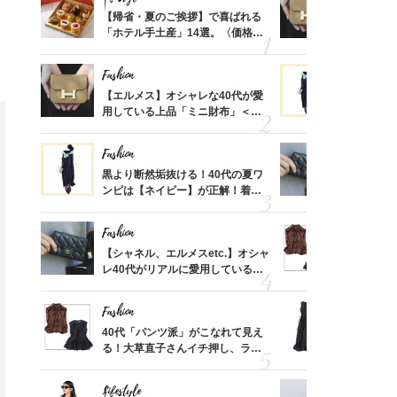
ばれる
【帰省・夏のご挨拶】で喜ばれる
【エルメス
価格
「ホテル手土産」14選。〈価格
用している
？
別〉センスが伝わる逸品は？
ナップ6選
Fashion
Fashion
時間ゼ
【エルメス】オシャレな40代が愛
黒より断然
正解ス
用している上品「ミニ財布」＜ス
ンピは【ネ
ナップ6選＞
しコーデ３
Fashion
Fashion
さんの
黒より断然垢抜ける！40代の夏ワ
【シャネル、
金の話
ンピは【ネイビー】が正解！着回
レ40代が
めるん
しコーデ３
「ミニ財布
で学ん
Fashion
Fashion
る【お
【シャネル、エルメスetc.】オシャ
40代「パ
買える
レ40代がリアルに愛用している
る！大草直
れる名
「ミニ財布」＜スナップ18選＞
可愛い【ト
Fashion
Fashion
さん
40代「パンツ派」がこなれて見え
「それ、ユ
、自然
る！大草直子さんイチ押し、ラク
子さんが4
可愛い【トップス】4選
ス】！秀逸
Fashion
Fashion
レイ見え
Lifestyle
Fashion